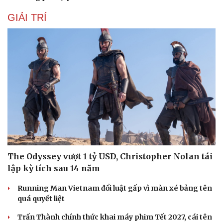
GIẢI TRÍ
Văn hóa
Giải trí
Sân khấu - Điện ảnh
Nghệ sĩ
Văn học
Thời trang
Âm nhạc
Sao Việt
Di sản
The Odyssey vượt 1 tỷ USD, Christopher Nolan tái
lập kỳ tích sau 14 năm
Running Man Vietnam đổi luật gấp vì màn xé bảng tên
quá quyết liệt
Trấn Thành chính thức khai máy phim Tết 2027, cái tên