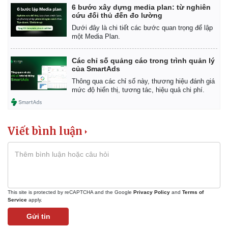
6 bước xây dựng media plan: từ nghiên
cứu đối thủ đến đo lường
Dưới đây là chi tiết các bước quan trọng để lập
một Media Plan.
Các chỉ số quảng cáo trong trình quản lý
của SmartAds
Thông qua các chỉ số này, thương hiệu đánh giá
mức độ hiển thị, tương tác, hiệu quả chi phí.
Viết bình luận
This site is protected by reCAPTCHA and the Google
Privacy Policy
and
Terms of
Service
apply.
Gửi tin