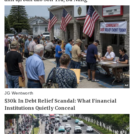
Kinh tế
Thị trường
Bất động sản
Giá vàng
Khởi nghiệp
Tiêu dùng
Tỷ giá
Chứng khoán
Giá cà phê