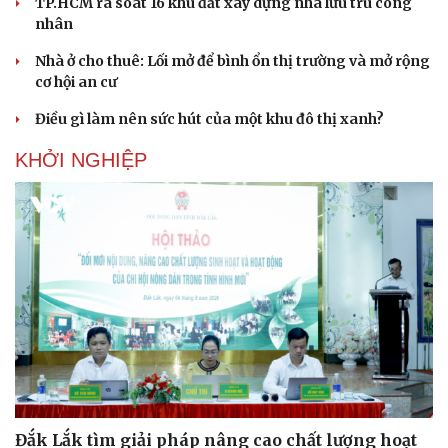
TP.HCM rà soát 16 khu đất xây dựng nhà lưu trú công
nhân
Nhà ở cho thuê: Lối mở để bình ổn thị trường và mở rộng
cơ hội an cư
Điều gì làm nên sức hút của một khu đô thị xanh?
Cải chính
KHỞI NGHIỆP
Đắk Lắk tìm giải pháp nâng cao chất lượng hoạt