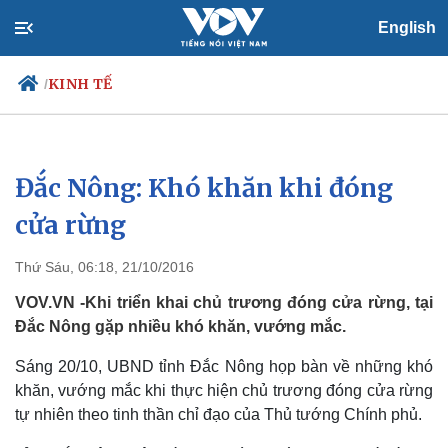
English
KINH TẾ
/
Đắc Nông: Khó khăn khi đóng
Chính trị
Xã hội
Đảng
Tin 24h
cửa rừng
Tổ chức nhân sự
Dự báo thời tiết
Quốc hội
Giáo dục
Thứ Sáu, 06:18, 21/10/2016
Nhận diện sự thật
Dấu ấn VOV
Việc làm
VOV.VN -Khi triển khai chủ trương đóng cửa rừng, tại
Biển đảo
Đắc Nông gặp nhiều khó khăn, vướng mắc.
Sáng 20/10, UBND tỉnh Đắc Nông họp bàn về những khó
khăn, vướng mắc khi thực hiện chủ trương đóng cửa rừng
tự nhiên theo tinh thần chỉ đạo của Thủ tướng Chính phủ.