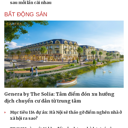
sau mỗi lần cãi nhau
BẤT ĐỘNG SẢN
Genera by The Solia: Tâm điểm đón xu hướng
dịch chuyển cư dân từ trung tâm
Mục tiêu 114 dự án: Hà Nội sẽ tháo gỡ điểm nghẽn nhà ở
xã hội ra sao?