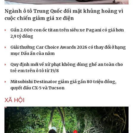
Ngành ô tô Trung Quốc đối mặt khủng hoảng vì
cuộc chiến giảm giá xe điện
Gần 2.000 con ốc titan trên siêu xe Pagani có giá hơn
2,9 tỷ đồng
Giải thưởng Car Choice Awards 2026 có thay đổi ở hạng
mục Dấu ấn của năm
Quy định mới về xử phạt không dùng ghế an toàn cho
trẻ em trên ô tô từ 15/8
Mitsubishi Destinator giảm giá gần 80 triệu đồng,
quyết đấu CX-5 và Tucson
XÃ HỘI
Doanh nghiệp
Công nghệ
Thông tin doanh nghiệp
Sành điệu
Doanh nghiệp 24h
Tin Công nghệ
Doanh nhân
Trải nghiệm