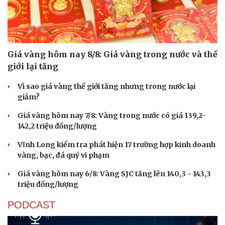
Du lịch
Podcast
Giá vàng hôm nay 8/8: Giá vàng trong nước và thế
Tư vấn
Câu chuyện thời sự
giới lại tăng
Săn Tour
Đọc truyện đêm khuya
check-in
Cửa sổ tình yêu
Vì sao giá vàng thế giới tăng nhưng trong nước lại
Kể chuyện cho bé
giảm?
Hạt giống tâm hồn
Giá vàng hôm nay 7/8: Vàng trong nước có giá 139,2-
142,2 triệu đồng/lượng
Vĩnh Long kiểm tra phát hiện 17 trường hợp kinh doanh
vàng, bạc, đá quý vi phạm
Giá vàng hôm nay 6/8: Vàng SJC tăng lên 140,3 - 143,3
triệu đồng/lượng
PODCAST