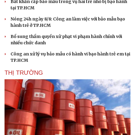
Cây thuốc
Blog
Bắt khẩn cấp bảo mẫu trong vụ hai trẻ nhỏ bị bạo hành
Sản phụ khoa
Tình yêu - Gia đình
tại TP.HCM
Nhi khoa
Nóng 24h ngày 8/8: Công an làm việc với bảo mẫu bạo
Nam khoa
hành trẻ ở TP.HCM
Làm đẹp - giảm cân
Phòng mạch online
Bổ sung thẩm quyền xử phạt vi phạm hành chính với
Ăn sạch sống khỏe
nhiều chức danh
Công an xử lý vụ bảo mẫu có hành vi bạo hành trẻ em tại
TP.HCM
THỊ TRƯỜNG