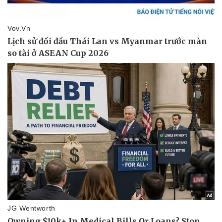
Pháp luật
Quân sự - Quốc phòng
Vụ án
Vũ khí
Tin nóng
Việt Nam
Tư vấn luật
Phân tích