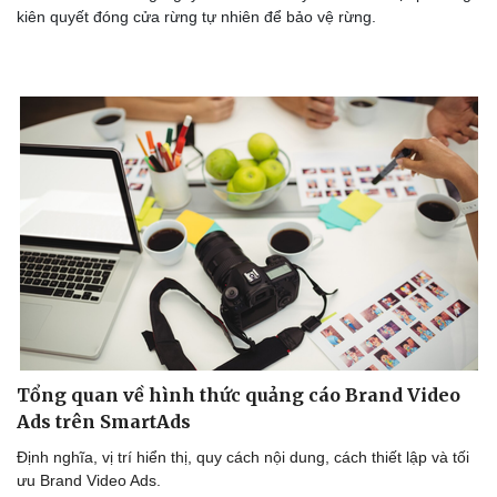
kiên quyết đóng cửa rừng tự nhiên để bảo vệ rừng.
Thể thao
Ô tô - Xe máy
Tổng quan về hình thức quảng cáo Brand Video
Bóng đá
Ô tô
Ads trên SmartAds
Lịch thi đấu bóng đá
Xe máy
Thế giới thể thao
Tư vấn
Định nghĩa, vị trí hiển thị, quy cách nội dung, cách thiết lập và tối
eSports
ưu Brand Video Ads.
Hậu trường