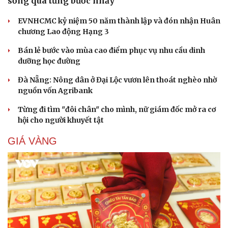
sống qua từng bước nhảy
EVNHCMC kỷ niệm 50 năm thành lập và đón nhận Huân
chương Lao động Hạng 3
Bán lẻ bước vào mùa cao điểm phục vụ nhu cầu dinh
dưỡng học đường
Đà Nẵng: Nông dân ở Đại Lộc vươn lên thoát nghèo nhờ
nguồn vốn Agribank
Từng đi tìm "đôi chân" cho mình, nữ giám đốc mở ra cơ
hội cho người khuyết tật
GIÁ VÀNG