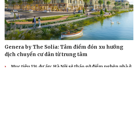
Genera by The Solia: Tâm điểm đón xu hướng
dịch chuyển cư dân từ trung tâm
Mục tiêu 114 dự án: Hà Nội sẽ tháo gỡ điểm nghẽn nhà ở
xã hội ra sao?
TP.HCM rà soát 16 khu đất xây dựng nhà lưu trú công
nhân
Nhà ở cho thuê: Lối mở để bình ổn thị trường và mở rộng
cơ hội an cư
Điều gì làm nên sức hút của một khu đô thị xanh?
KHỞI NGHIỆP