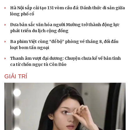
Hà Nội sắp cải tạo 131 vòm cầu đá: Đánh thức di sản giữa
lòng phố cổ
Đưa bản sắc văn hóa người Mường trở thành động lực
phát triển du lịch cộng đồng
Ba phim Việt cùng “đổ bộ” phòng vé tháng 8, đối đầu
loạt bom tấn ngoại
Du lịch
Podcast
Tư vấn
Câu chuyện thời sự
Thanh âm vượt đại dương: Chuyện chưa kể về bản tình
Săn Tour
Đọc truyện đêm khuya
ca từ chốn ngục tù Côn Đảo
check-in
Cửa sổ tình yêu
Kể chuyện cho bé
GIẢI TRÍ
Hạt giống tâm hồn