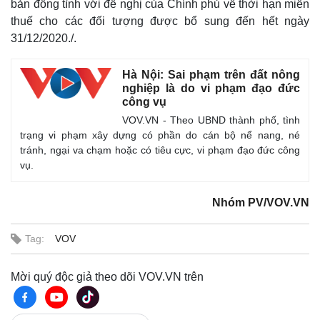
bản đồng tình với đề nghị của Chính phủ về thời hạn miễn
thuế cho các đối tượng được bổ sung đến hết ngày
31/12/2020./.
Hà Nội: Sai phạm trên đất nông
nghiệp là do vi phạm đạo đức
công vụ
VOV.VN - Theo UBND thành phố, tình
trạng vi phạm xây dựng có phần do cán bộ nể nang, né
tránh, ngại va chạm hoặc có tiêu cực, vi phạm đạo đức công
vụ.
Nhóm PV/VOV.VN
Kinh tế
Thị trường
Bất động sản
Giá vàng
Tag:
VOV
Khởi nghiệp
Tiêu dùng
Tỷ giá
Mời quý độc giả theo dõi VOV.VN trên
Chứng khoán
Giá cà phê