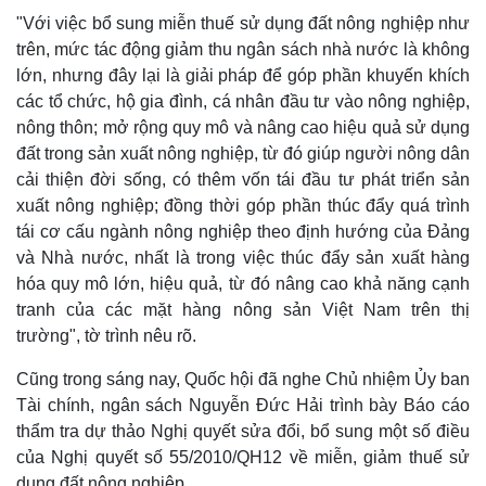
"Với việc bổ sung miễn thuế sử dụng đất nông nghiệp như
trên, mức tác động giảm thu ngân sách nhà nước là không
lớn, nhưng đây lại là giải pháp để góp phần khuyến khích
các tổ chức, hộ gia đình, cá nhân đầu tư vào nông nghiệp,
nông thôn; mở rộng quy mô và nâng cao hiệu quả sử dụng
đất trong sản xuất nông nghiệp, từ đó giúp người nông dân
cải thiện đời sống, có thêm vốn tái đầu tư phát triển sản
xuất nông nghiệp; đồng thời góp phần thúc đẩy quá trình
tái cơ cấu ngành nông nghiệp theo định hướng của Đảng
và Nhà nước, nhất là trong việc thúc đẩy sản xuất hàng
hóa quy mô lớn, hiệu quả, từ đó nâng cao khả năng cạnh
Thế giới
Multimedia
tranh của các mặt hàng nông sản Việt Nam trên thị
Quan sát
Video
trường", tờ trình nêu rõ.
Cuộc sống đó đây
Ảnh
Hồ sơ
E-Magazine
Cũng trong sáng nay, Quốc hội đã nghe Chủ nhiệm Ủy ban
Infographic
Tài chính, ngân sách Nguyễn Đức Hải trình bày Báo cáo
thẩm tra dự thảo Nghị quyết sửa đổi, bổ sung một số điều
của Nghị quyết số 55/2010/QH12 về miễn, giảm thuế sử
dụng đất nông nghiệp.