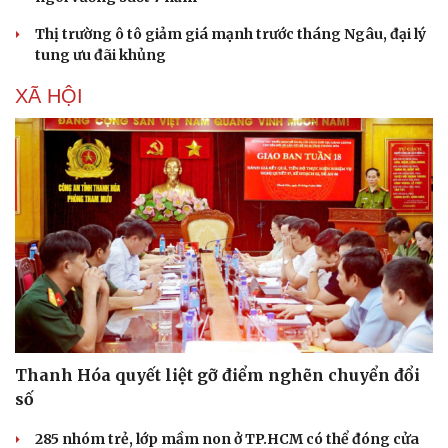
Sức khỏe
Đời sống
Thị trường ô tô giảm giá mạnh trước tháng Ngâu, đại lý
Dinh dưỡng - món ngon
Nhà đẹp
tung ưu đãi khủng
Cây thuốc
Blog
Sản phụ khoa
Tình yêu - Gia đình
XÃ HỘI
Nhi khoa
Nam khoa
Làm đẹp - giảm cân
Phòng mạch online
Ăn sạch sống khỏe
Thanh Hóa quyết liệt gỡ điểm nghẽn chuyển đổi
số
285 nhóm trẻ, lớp mầm non ở TP.HCM có thể đóng cửa