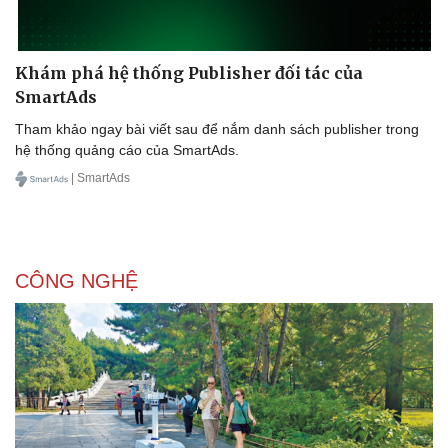
Thông tin doanh nghiệp
Sành điệu
Doanh nghiệp 24h
Tin Công nghệ
Doanh nhân
Trải nghiệm
Vì cộng đồng
Chuyển đổi số
Khám phá hệ thống Publisher đối tác của
SmartAds
Tham khảo ngay bài viết sau để nắm danh sách publisher trong
hệ thống quảng cáo của SmartAds.
| SmartAds
CÔNG NGHỆ