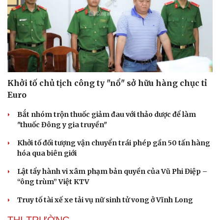
Văn hóa
Giải trí
Sân khấu - Điện ảnh
Nghệ sĩ
Khởi tố chủ tịch công ty "nổ" sở hữu hàng chục tỉ
Văn học
Thời trang
Euro
Âm nhạc
Sao Việt
Di sản
Bắt nhóm trộn thuốc giảm đau với thảo dược để làm
"thuốc Đông y gia truyền"
Khởi tố đối tượng vận chuyển trái phép gần 50 tấn hàng
hóa qua biên giới
Lật tẩy hành vi xâm phạm bản quyền của Vũ Phi Điệp –
“ông trùm” Việt KTV
Truy tố tài xế xe tải vụ nữ sinh tử vong ở Vĩnh Long