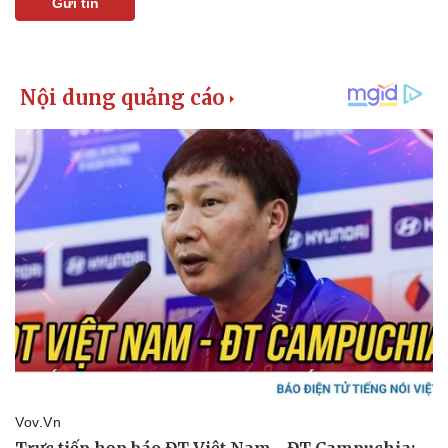
Gửi tin
Pháp luật
Quân sự - Quốc phòng
Vụ án
Vũ khí
Tin nóng
Việt Nam
Tư vấn luật
Phân tích