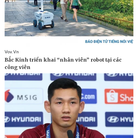
Thể thao
Ô tô - Xe máy
Bóng đá
Ô tô
Lịch thi đấu bóng đá
Xe máy
Thế giới thể thao
Tư vấn