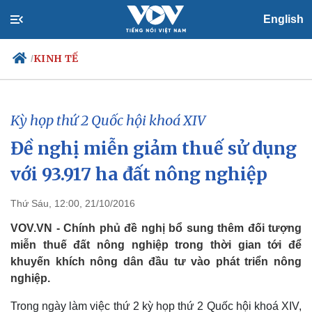
English
KINH TẾ
/
Kỳ họp thứ 2 Quốc hội khoá XIV
Chính trị
Xã hội
Đề nghị miễn giảm thuế sử dụng
Đảng
Tin 24h
Tổ chức nhân sự
Dự báo thời tiết
với 93.917 ha đất nông nghiệp
Quốc hội
Giáo dục
Nhận diện sự thật
Dấu ấn VOV
Thứ Sáu, 12:00, 21/10/2016
Việc làm
Biển đảo
VOV.VN - Chính phủ đề nghị bổ sung thêm đối tượng
miễn thuế đất nông nghiệp trong thời gian tới để
khuyến khích nông dân đầu tư vào phát triển nông
nghiệp.
Trong ngày làm việc thứ 2 kỳ họp thứ 2 Quốc hội khoá XIV,