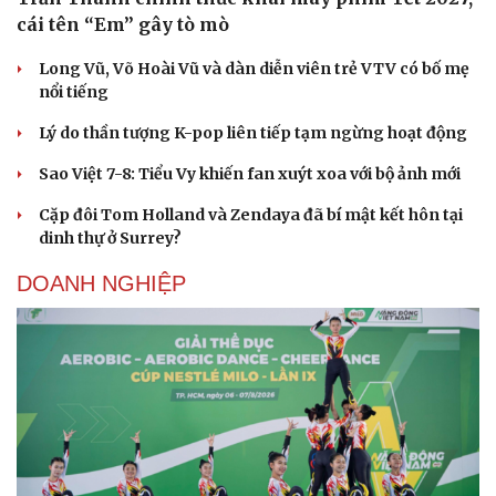
cái tên “Em” gây tò mò
Long Vũ, Võ Hoài Vũ và dàn diễn viên trẻ VTV có bố mẹ
nổi tiếng
Lý do thần tượng K-pop liên tiếp tạm ngừng hoạt động
Sao Việt 7-8: Tiểu Vy khiến fan xuýt xoa với bộ ảnh mới
Cặp đôi Tom Holland và Zendaya đã bí mật kết hôn tại
dinh thự ở Surrey?
DOANH NGHIỆP