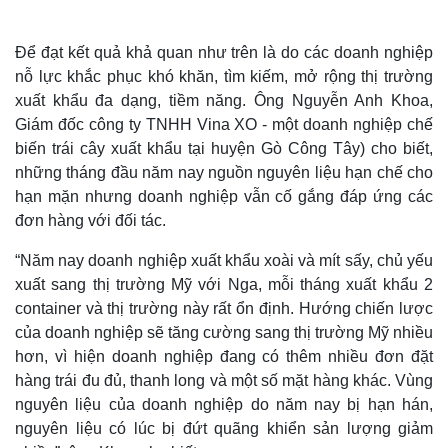
Để đạt kết quả khả quan như trên là do các doanh nghiệp
nỗ lực khắc phục khó khăn, tìm kiếm, mở rộng thị trường
xuất khẩu đa dạng, tiềm năng. Ông Nguyễn Anh Khoa,
Giám đốc công ty TNHH Vina XO - một doanh nghiệp chế
biến trái cây xuất khẩu tại huyện Gò Công Tây) cho biết,
những tháng đầu năm nay nguồn nguyên liệu hạn chế cho
hạn mặn nhưng doanh nghiệp vẫn cố gắng đáp ứng các
đơn hàng với đối tác.
Thế giới
Multimedia
Quan sát
Video
“Năm nay doanh nghiệp xuất khẩu xoài và mít sấy, chủ yếu
Cuộc sống đó đây
Ảnh
xuất sang thị trường Mỹ với Nga, mỗi tháng xuất khẩu 2
Hồ sơ
E-Magazine
container và thị trường này rất ổn định. Hướng chiến lược
Infographic
của doanh nghiệp sẽ tăng cường sang thị trường Mỹ nhiều
hơn, vì hiện doanh nghiệp đang có thêm nhiều đơn đặt
hàng trái đu đủ, thanh long và một số mặt hàng khác. Vùng
nguyên liệu của doanh nghiệp do năm nay bị hạn hán,
nguyên liệu có lúc bị đứt quãng khiển sản lượng giảm