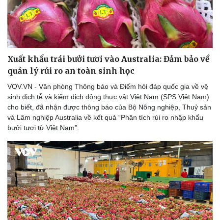
Xuất khẩu trái bưởi tươi vào Australia: Đảm bảo về
quản lý rủi ro an toàn sinh học
VOV.VN - Văn phòng Thông báo và Điểm hỏi đáp quốc gia về vệ
Thể thao
Ô tô - Xe máy
sinh dịch tễ và kiểm dịch động thực vật Việt Nam (SPS Việt Nam)
cho biết, đã nhận được thông báo của Bộ Nông nghiệp, Thuỷ sản
Bóng đá
Ô tô
và Lâm nghiệp Australia về kết quả “Phân tích rủi ro nhập khẩu
Lịch thi đấu bóng đá
Xe máy
bưởi tươi từ Việt Nam”.
Thế giới thể thao
Tư vấn
eSports
Hậu trường