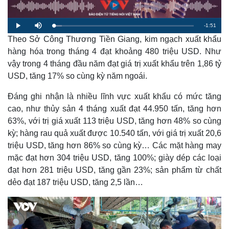
R
-
1:51
L
P
M
o
l
u
a
Theo Sở Công Thương Tiền Giang, kim ngạch xuất khẩu
a
t
e
d
y
e
e
hàng hóa trong tháng 4 đạt khoảng 480 triệu USD. Như
d
m
:
vậy trong 4 tháng đầu năm đạt giá trị xuất khẩu trên 1,86 tỷ
5
.
a
9
USD, tăng 17% so cùng kỳ năm ngoái.
3
%
i
Đáng ghi nhận là nhiều lĩnh vực xuất khẩu có mức tăng
n
cao, như thủy sản 4 tháng xuất đạt 44.950 tấn, tăng hơn
i
63%, với trị giá xuất 113 triệu USD, tăng hơn 48% so cùng
kỳ; hàng rau quả xuất được 10.540 tấn, với giá trị xuất 20,6
n
triệu USD, tăng hơn 86% so cùng kỳ… Các mặt hàng may
g
mặc đạt hơn 304 triệu USD, tăng 100%; giày dép các loại
T
đạt hơn 281 triệu USD, tăng gần 23%; sản phẩm từ chất
i
dẻo đạt 187 triệu USD, tăng 2,5 lần…
m
e