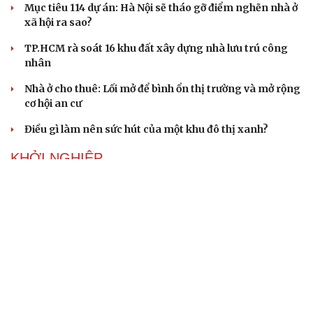
Mục tiêu 114 dự án: Hà Nội sẽ tháo gỡ điểm nghẽn nhà ở
xã hội ra sao?
TP.HCM rà soát 16 khu đất xây dựng nhà lưu trú công
nhân
Nhà ở cho thuê: Lối mở để bình ổn thị trường và mở rộng
cơ hội an cư
Điều gì làm nên sức hút của một khu đô thị xanh?
KHỞI NGHIỆP