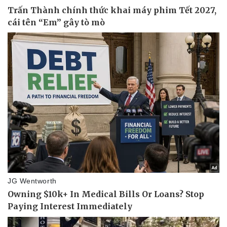
Pháp luật
Quân sự - Quốc phòng
Vụ án
Vũ khí
Tin nóng
Việt Nam
Tư vấn luật
Phân tích