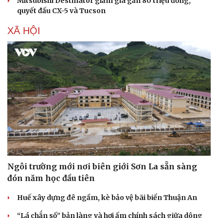
Mitsubishi Destinator giảm giá gần 80 triệu đồng,
quyết đấu CX-5 và Tucson
XÃ HỘI
Sức khỏe
Đời sống
Dinh dưỡng - món ngon
Nhà đẹp
Cây thuốc
Blog
Sản phụ khoa
Tình yêu - Gia đình
Nhi khoa
Nam khoa
Làm đẹp - giảm cân
Ngôi trường mới nơi biên giới Sơn La sẵn sàng
Phòng mạch online
đón năm học đầu tiên
Ăn sạch sống khỏe
Huế xây dựng đê ngầm, kè bảo vệ bãi biển Thuận An
“Lá chắn số” bản làng và hơi ấm chính sách giữa dông