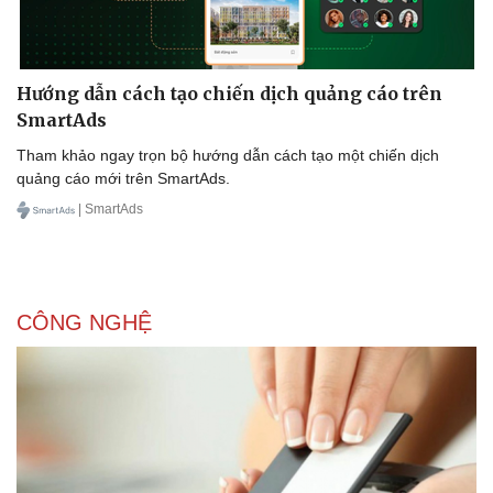
Hướng dẫn cách tạo chiến dịch quảng cáo trên
SmartAds
Tham khảo ngay trọn bộ hướng dẫn cách tạo một chiến dịch
quảng cáo mới trên SmartAds.
| SmartAds
Doanh nghiệp
Công nghệ
Thông tin doanh nghiệp
Sành điệu
Doanh nghiệp 24h
Tin Công nghệ
Doanh nhân
Trải nghiệm
CÔNG NGHỆ
Vì cộng đồng
Chuyển đổi số