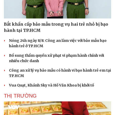
Bắt khẩn cấp bảo mẫu trong vụ hai trẻ nhỏ bị bạo
hành tại TP.HCM
Nóng 24h ngày 8/8: Công an làm việc với bảo mẫu bạo
hành trẻ ở TP.HCM
Bổ sung thẩm quyền xử phạt vi phạm hành chính với
nhiều chức danh
Công an xử lý vụ bảo mẫu có hành vi bạo hành trẻ em tại
Văn hóa
Giải trí
TP.HCM
Sân khấu - Điện ảnh
Nghệ sĩ
Văn học
Thời trang
Vua Quạt, Khánh Sky và Hồ Văn Khoa bị khởi tố
Âm nhạc
Sao Việt
Di sản
THỊ TRƯỜNG