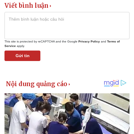
Viết bình luận
This site is protected by reCAPTCHA and the Google
Privacy Policy
and
Terms of
Service
apply.
Gửi tin
Kinh tế
Thị trường
Bất động sản
Giá vàng
Khởi nghiệp
Tiêu dùng
Tỷ giá
Chứng khoán