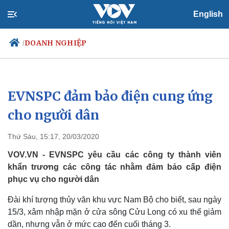
English
DOANH NGHIỆP
/
EVNSPC đảm bảo điện cung ứng
Chính trị
Xã hội
Đảng
Tin 24h
cho người dân
Tổ chức nhân sự
Dự báo thời tiết
Quốc hội
Giáo dục
Thứ Sáu, 15:17, 20/03/2020
Nhận diện sự thật
Dấu ấn VOV
Việc làm
VOV.VN - EVNSPC yêu cầu các công ty thành viên
Biển đảo
khẩn trương các công tác nhằm đảm bảo cấp điện
phục vụ cho người dân
Đài khí tượng thủy văn khu vực Nam Bộ cho biết, sau ngày
15/3, xâm nhập mặn ở cửa sông Cửu Long có xu thế giảm
dần, nhưng vẫn ở mức cao đến cuối tháng 3.