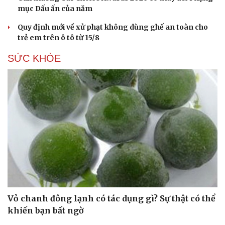
mục Dấu ấn của năm
Quy định mới về xử phạt không dùng ghế an toàn cho
trẻ em trên ô tô từ 15/8
SỨC KHỎE
Văn hóa
Giải trí
Sân khấu - Điện ảnh
Nghệ sĩ
Văn học
Thời trang
Âm nhạc
Sao Việt
Di sản
Vỏ chanh đông lạnh có tác dụng gì? Sự thật có thể
khiến bạn bất ngờ