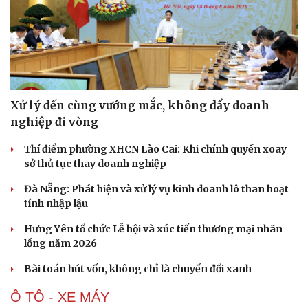
Xử lý đến cùng vướng mắc, không đẩy doanh
Sức khỏe
Đời sống
nghiệp đi vòng
Dinh dưỡng - món ngon
Nhà đẹp
Cây thuốc
Blog
Thí điểm phường XHCN Lào Cai: Khi chính quyền xoay
Sản phụ khoa
Tình yêu - Gia đình
sở thủ tục thay doanh nghiệp
Nhi khoa
Nam khoa
Đà Nẵng: Phát hiện và xử lý vụ kinh doanh lô than hoạt
Làm đẹp - giảm cân
tính nhập lậu
Phòng mạch online
Ăn sạch sống khỏe
Hưng Yên tổ chức Lễ hội và xúc tiến thương mại nhãn
lồng năm 2026
Bài toán hút vốn, không chỉ là chuyển đổi xanh
Ô TÔ - XE MÁY