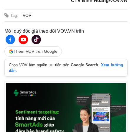
CTV Đình Hoàng/VOV.VN
Tag:
VOV
Mời quý độc giả theo dõi VOV.VN trên
Thêm VOV trên Google
Chọn VOV làm nguồn ưu tiên trên
Google Search
.
Xem hướng
dẫn.
Thế giới
Multimedia
Quan sát
Video
Cuộc sống đó đây
Ảnh
Hồ sơ
E-Magazine
Infographic