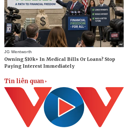
Thể thao
Ô tô - Xe máy
Bóng đá
Ô tô
Lịch thi đấu bóng đá
Xe máy
Thế giới thể thao
Tư vấn
eSports
Hậu trường
Tin liên quan