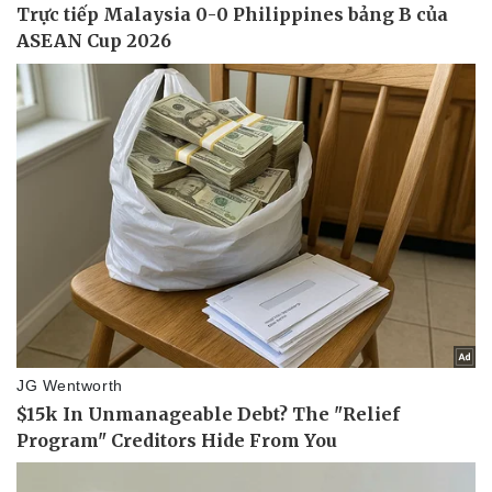
Vụ án
Vũ khí
Tin nóng
Việt Nam
Tư vấn luật
Phân tích