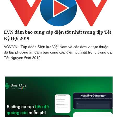
Doanh nghiệp
Công nghệ
Thông tin doanh nghiệp
Sành điệu
EVN đảm bảo cung cấp điện tốt nhất trong dịp Tết
Doanh nghiệp 24h
Tin Công nghệ
Kỷ Hợi 2019
Doanh nhân
Trải nghiệm
VOV.VN - Tập đoàn Điện lực Việt Nam và các đơn vị trực thuộc
Vì cộng đồng
Chuyển đổi số
đã lập phương án đảm bảo cung cấp điện tốt nhất trong trong dịp
Tết Nguyên Đán 2019.