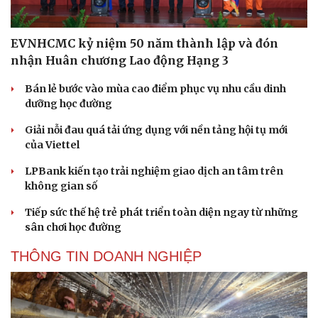
EVNHCMC kỷ niệm 50 năm thành lập và đón
nhận Huân chương Lao động Hạng 3
Bán lẻ bước vào mùa cao điểm phục vụ nhu cầu dinh
dưỡng học đường
Giải nỗi đau quá tải ứng dụng với nền tảng hội tụ mới
của Viettel
LPBank kiến tạo trải nghiệm giao dịch an tâm trên
không gian số
Tiếp sức thế hệ trẻ phát triển toàn diện ngay từ những
sân chơi học đường
Du lịch
Podcast
THÔNG TIN DOANH NGHIỆP
Tư vấn
Câu chuyện thời sự
Săn Tour
Đọc truyện đêm khuya
check-in
Cửa sổ tình yêu
Kể chuyện cho bé