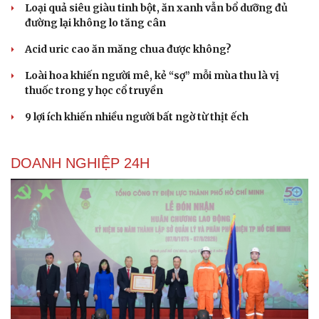
Loại quả siêu giàu tinh bột, ăn xanh vẫn bổ dưỡng đủ
đường lại không lo tăng cân
Acid uric cao ăn măng chua được không?
Loài hoa khiến người mê, kẻ “sợ” mỗi mùa thu là vị
thuốc trong y học cổ truyền
9 lợi ích khiến nhiều người bất ngờ từ thịt ếch
DOANH NGHIỆP 24H