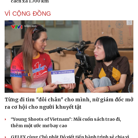
cách xa 1.700 km
VÌ CỘNG ĐỒNG
Từng đi tìm "đôi chân" cho mình, nữ giám đốc mở
ra cơ hội cho người khuyết tật
“Young Shoots of Vietnam”: Mỗi cuốn sách trao đi,
thêm một ước mơ bay cao
Cải chính
GELEX cùng Chủ nhật Đỏ viết tiếp hành trình sẻ chia vì