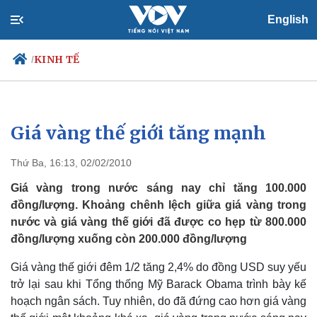
English
KINH TẾ
/
Giá vàng thế giới tăng mạnh
Chính trị
Xã hội
Đảng
Tin 24h
Thứ Ba, 16:13, 02/02/2010
Tổ chức nhân sự
Dự báo thời tiết
Quốc hội
Giáo dục
Giá vàng trong nước sáng nay chỉ tăng 100.000
Nhận diện sự thật
Dấu ấn VOV
đồng/lượng. Khoảng chênh lệch giữa giá vàng trong
Việc làm
nước và giá vàng thế giới đã được co hẹp từ 800.000
Biển đảo
đồng/lượng xuống còn 200.000 đồng/lượng
Giá vàng thế giới đêm 1/2 tăng 2,4% do đồng USD suy yếu
trở lại sau khi Tổng thống Mỹ Barack Obama trình bày kế
hoạch ngân sách. Tuy nhiên, do đã đứng cao hơn giá vàng