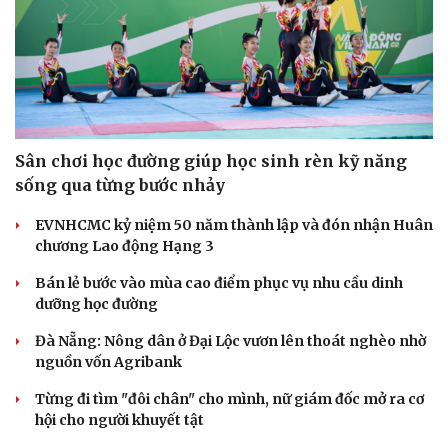
Văn hóa
Giải trí
Sân khấu - Điện ảnh
Nghệ sĩ
Văn học
Thời trang
Sân chơi học đường giúp học sinh rèn kỹ năng
Âm nhạc
Sao Việt
sống qua từng bước nhảy
Di sản
EVNHCMC kỷ niệm 50 năm thành lập và đón nhận Huân
chương Lao động Hạng 3
Bán lẻ bước vào mùa cao điểm phục vụ nhu cầu dinh
dưỡng học đường
Đà Nẵng: Nông dân ở Đại Lộc vươn lên thoát nghèo nhờ
nguồn vốn Agribank
Từng đi tìm "đôi chân" cho mình, nữ giám đốc mở ra cơ
hội cho người khuyết tật