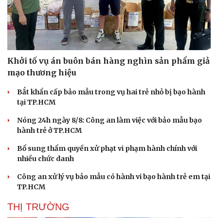
Doanh nghiệp
Công nghệ
Thông tin doanh nghiệp
Sành điệu
Doanh nghiệp 24h
Tin Công nghệ
Doanh nhân
Trải nghiệm
Vì cộng đồng
Chuyển đổi số
Khởi tố vụ án buôn bán hàng nghìn sản phẩm giả
mạo thương hiệu
Bắt khẩn cấp bảo mẫu trong vụ hai trẻ nhỏ bị bạo hành
tại TP.HCM
Nóng 24h ngày 8/8: Công an làm việc với bảo mẫu bạo
hành trẻ ở TP.HCM
Bổ sung thẩm quyền xử phạt vi phạm hành chính với
nhiều chức danh
Công an xử lý vụ bảo mẫu có hành vi bạo hành trẻ em tại
TP.HCM
THỊ TRƯỜNG