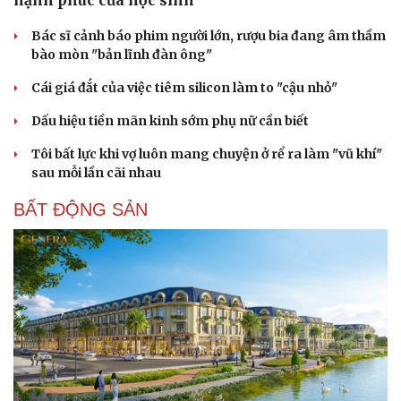
Bác sĩ cảnh báo phim người lớn, rượu bia đang âm thầm
bào mòn "bản lĩnh đàn ông"
Cái giá đắt của việc tiêm silicon làm to "cậu nhỏ"
Dấu hiệu tiền mãn kinh sớm phụ nữ cần biết
Tôi bất lực khi vợ luôn mang chuyện ở rể ra làm "vũ khí"
sau mỗi lần cãi nhau
BẤT ĐỘNG SẢN