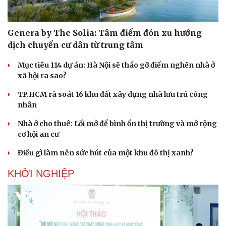
Genera by The Solia: Tâm điểm đón xu hướng
dịch chuyển cư dân từ trung tâm
Mục tiêu 114 dự án: Hà Nội sẽ tháo gỡ điểm nghẽn nhà ở
xã hội ra sao?
TP.HCM rà soát 16 khu đất xây dựng nhà lưu trú công
nhân
Nhà ở cho thuê: Lối mở để bình ổn thị trường và mở rộng
cơ hội an cư
Điều gì làm nên sức hút của một khu đô thị xanh?
KHỞI NGHIỆP