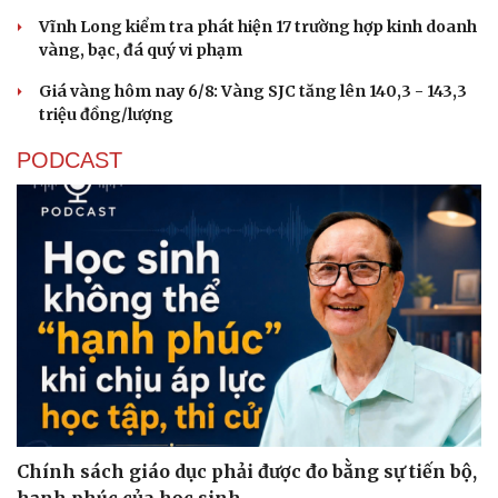
Vĩnh Long kiểm tra phát hiện 17 trường hợp kinh doanh
vàng, bạc, đá quý vi phạm
Giá vàng hôm nay 6/8: Vàng SJC tăng lên 140,3 - 143,3
triệu đồng/lượng
PODCAST
Du lịch
Podcast
Tư vấn
Câu chuyện thời sự
Săn Tour
Đọc truyện đêm khuya
check-in
Cửa sổ tình yêu
Kể chuyện cho bé
Chính sách giáo dục phải được đo bằng sự tiến bộ,
Hạt giống tâm hồn
hạnh phúc của học sinh