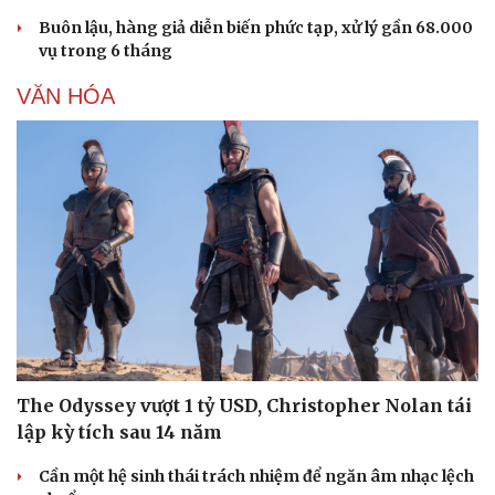
Buôn lậu, hàng giả diễn biến phức tạp, xử lý gần 68.000
vụ trong 6 tháng
VĂN HÓA
Sức khỏe
Đời sống
Dinh dưỡng - món ngon
Nhà đẹp
Cây thuốc
Blog
Sản phụ khoa
Tình yêu - Gia đình
Nhi khoa
Nam khoa
The Odyssey vượt 1 tỷ USD, Christopher Nolan tái
Làm đẹp - giảm cân
lập kỳ tích sau 14 năm
Phòng mạch online
Ăn sạch sống khỏe
Cần một hệ sinh thái trách nhiệm để ngăn âm nhạc lệch