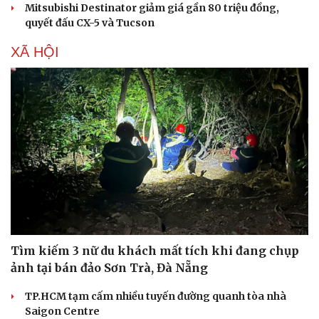
Mitsubishi Destinator giảm giá gần 80 triệu đồng,
quyết đấu CX-5 và Tucson
XÃ HỘI
Thể thao
Ô tô - Xe máy
Bóng đá
Ô tô
Lịch thi đấu bóng đá
Xe máy
Thế giới thể thao
Tư vấn
eSports
Hậu trường
Tìm kiếm 3 nữ du khách mất tích khi đang chụp
ảnh tại bán đảo Sơn Trà, Đà Nẵng
TP.HCM tạm cấm nhiều tuyến đường quanh tòa nhà
Saigon Centre