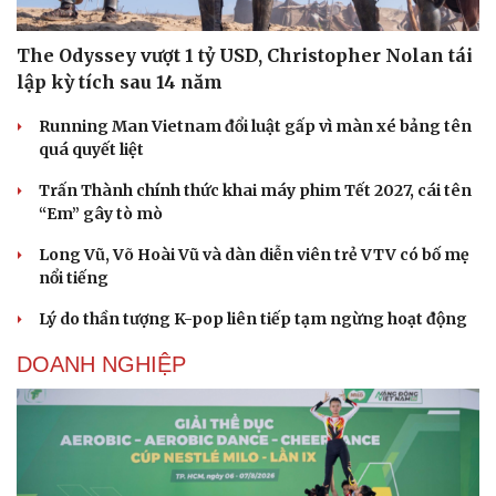
The Odyssey vượt 1 tỷ USD, Christopher Nolan tái
lập kỳ tích sau 14 năm
Running Man Vietnam đổi luật gấp vì màn xé bảng tên
quá quyết liệt
Trấn Thành chính thức khai máy phim Tết 2027, cái tên
“Em” gây tò mò
Long Vũ, Võ Hoài Vũ và dàn diễn viên trẻ VTV có bố mẹ
nổi tiếng
Lý do thần tượng K-pop liên tiếp tạm ngừng hoạt động
DOANH NGHIỆP