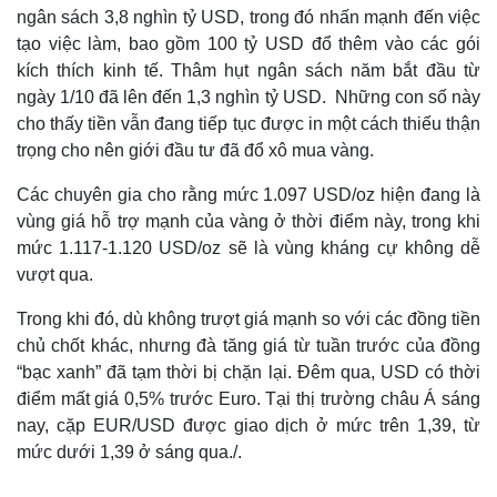
Thế giới
Multimedia
ngân sách 3,8 nghìn tỷ USD, trong đó nhấn mạnh đến việc
Quan sát
Video
tạo việc làm, bao gồm 100 tỷ USD đổ thêm vào các gói
Cuộc sống đó đây
Ảnh
kích thích kinh tế. Thâm hụt ngân sách năm bắt đầu từ
Hồ sơ
E-Magazine
ngày 1/10 đã lên đến 1,3 nghìn tỷ USD. Những con số này
Infographic
cho thấy tiền vẫn đang tiếp tục được in một cách thiếu thận
trọng cho nên giới đầu tư đã đổ xô mua vàng.
Các chuyên gia cho rằng mức 1.097 USD/oz hiện đang là
vùng giá hỗ trợ mạnh của vàng ở thời điểm này, trong khi
mức 1.117-1.120 USD/oz sẽ là vùng kháng cự không dễ
vượt qua.
Trong khi đó, dù không trượt giá mạnh so với các đồng tiền
chủ chốt khác, nhưng đà tăng giá từ tuần trước của đồng
“bạc xanh” đã tạm thời bị chặn lại. Đêm qua, USD có thời
điểm mất giá 0,5% trước Euro. Tại thị trường châu Á sáng
nay, cặp EUR/USD được giao dịch ở mức trên 1,39, từ
mức dưới 1,39 ở sáng qua./.