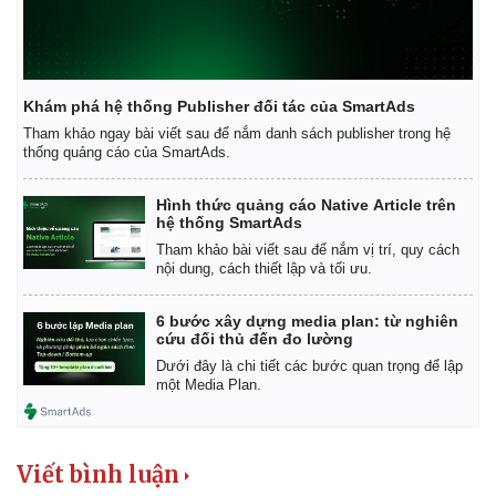
Khám phá hệ thống Publisher đối tác của SmartAds
Tham khảo ngay bài viết sau để nắm danh sách publisher trong hệ
thống quảng cáo của SmartAds.
Hình thức quảng cáo Native Article trên
hệ thống SmartAds
Tham khảo bài viết sau để nắm vị trí, quy cách
Kinh tế
Thị trường
nội dung, cách thiết lập và tối ưu.
Bất động sản
Giá vàng
Khởi nghiệp
Tiêu dùng
6 bước xây dựng media plan: từ nghiên
Tỷ giá
cứu đối thủ đến đo lường
Chứng khoán
Dưới đây là chi tiết các bước quan trọng để lập
Giá cà phê
một Media Plan.
Viết bình luận