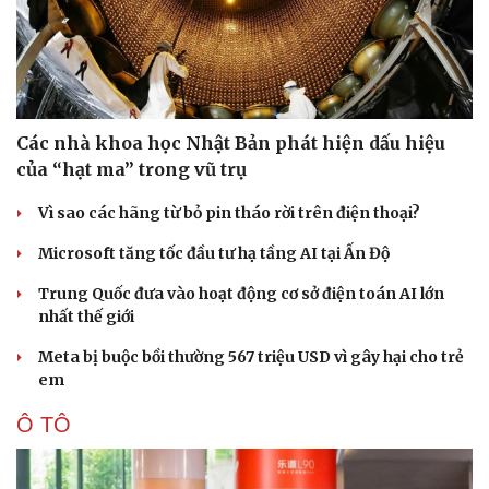
Pháp luật
Quân sự - Quốc phòng
Vụ án
Vũ khí
Tin nóng
Việt Nam
Tư vấn luật
Phân tích
Các nhà khoa học Nhật Bản phát hiện dấu hiệu
của “hạt ma” trong vũ trụ
Vì sao các hãng từ bỏ pin tháo rời trên điện thoại?
Microsoft tăng tốc đầu tư hạ tầng AI tại Ấn Độ
Trung Quốc đưa vào hoạt động cơ sở điện toán AI lớn
nhất thế giới
Meta bị buộc bồi thường 567 triệu USD vì gây hại cho trẻ
em
Ô TÔ