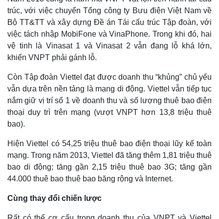
trúc, với việc chuyển Tổng công ty Bưu điện Việt Nam về
Bộ TT&TT và xây dựng Đề án Tái cấu trúc Tập đoàn, với
việc tách nhập MobiFone và VinaPhone. Trong khi đó, hai
vệ tinh là Vinasat 1 và Vinasat 2 vẫn đang lỗ khá lớn,
khiến VNPT phải gánh lỗ.
Còn Tập đoàn Viettel đạt được doanh thu “khủng” chủ yếu
vẫn dựa trên nền tảng là mạng di động. Viettel vẫn tiếp tục
nắm giữ vị trí số 1 về doanh thu và số lượng thuê bao điện
thoại duy trì trên mạng (vượt VNPT hơn 13,8 triệu thuê
bao).
Hiện Viettel có 54,25 triệu thuê bao điện thoại lũy kế toàn
mạng. Trong năm 2013, Viettel đã tăng thêm 1,81 triệu thuê
bao di động; tăng gần 2,15 triệu thuê bao 3G; tăng gần
44.000 thuê bao thuê bao băng rộng và Internet.
Cùng thay đổi chiến lược
Rất có thể cơ cấu trong doanh thu của VNPT và Viettel