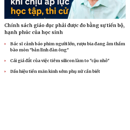
Chính sách giáo dục phải được đo bằng sự tiến bộ,
hạnh phúc của học sinh
Bác sĩ cảnh báo phim người lớn, rượu bia đang âm thầm
bào mòn "bản lĩnh đàn ông"
Cái giá đắt của việc tiêm silicon làm to "cậu nhỏ"
Dấu hiệu tiền mãn kinh sớm phụ nữ cần biết
Tôi bất lực khi vợ luôn mang chuyện ở rể ra làm "vũ khí"
sau mỗi lần cãi nhau
BẤT ĐỘNG SẢN