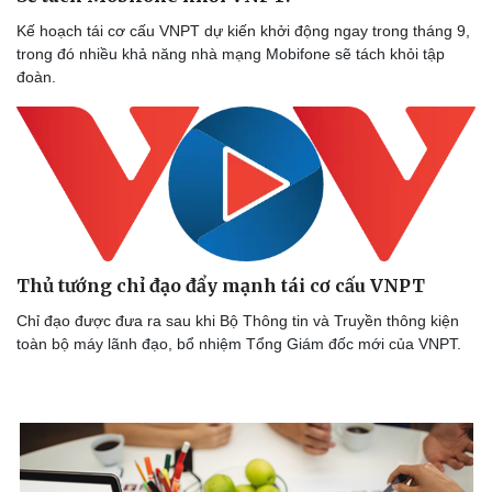
Doanh nghiệp
Công nghệ
Thông tin doanh nghiệp
Sành điệu
Kế hoạch tái cơ cấu VNPT dự kiến khởi động ngay trong tháng 9,
Doanh nghiệp 24h
Tin Công nghệ
trong đó nhiều khả năng nhà mạng Mobifone sẽ tách khỏi tập
Doanh nhân
Trải nghiệm
đoàn.
Vì cộng đồng
Chuyển đổi số
Thủ tướng chỉ đạo đẩy mạnh tái cơ cấu VNPT
Chỉ đạo được đưa ra sau khi Bộ Thông tin và Truyền thông kiện
toàn bộ máy lãnh đạo, bổ nhiệm Tổng Giám đốc mới của VNPT.