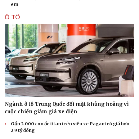
em
Sức khỏe
Đời sống
Ô TÔ
Dinh dưỡng - món ngon
Nhà đẹp
Cây thuốc
Blog
Sản phụ khoa
Tình yêu - Gia đình
Nhi khoa
Nam khoa
Làm đẹp - giảm cân
Phòng mạch online
Ăn sạch sống khỏe
Ngành ô tô Trung Quốc đối mặt khủng hoảng vì
cuộc chiến giảm giá xe điện
Gần 2.000 con ốc titan trên siêu xe Pagani có giá hơn
2,9 tỷ đồng