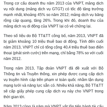
Trong cơ cấu doanh thu năm 2013 của VNPT, mảng dịch
vụ nội dung (mảng dịch vụ GTGT) có tốc độ tăng trưởng
mạnh nhất, khoảng 45% so năm 2012; mảng dịch vụ băng
rộng cáp quang, tăng 26%. Trong khi đó, doanh thu của
mảng dịch vụ di động của VNPT lại có vẻ chững lại.
Theo số liệu do Bộ TT&TT công bố, năm 2013, VNPT đã
bị giảm khoảng 10 triệu thuê bao di động. Tính đến cuối
năm 2013, VNPT chỉ có tổng cộng 40,4 triệu thuê bao điện
thoại (phát sinh cước) trên mạng, chỉ bằng 78% so với cuối
năm 2012.
Thế giới
Multimedia
Trong năm 2013, Tập đoàn VNPT đã đề xuất với Bộ
Quan sát
Video
Thông tin và Truyền thông, xin phép được cung cấp dịch
Cuộc sống đó đây
Ảnh
vụ truyền hình cáp trên phạm vi toàn quốc nhằm tận dụng
Hồ sơ
E-Magazine
mạng lưới và năng lực sẵn có. Nhiều khả năng, Bộ TT&TT
Infographic
sẽ cấp giấy phép cung cấp dịch vụ này cho VNPT trong
thời gian tới.
Năm 2013 cũng là năm mà VNPT vật lộn tiến hành tái cấu