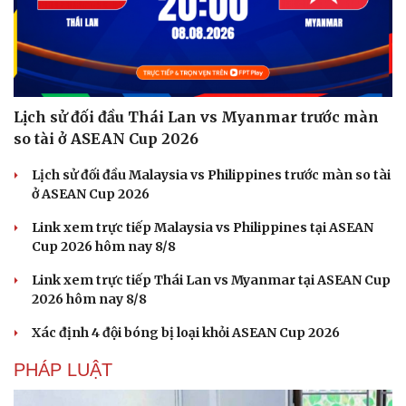
Lịch sử đối đầu Thái Lan vs Myanmar trước màn
so tài ở ASEAN Cup 2026
Văn hóa
Giải trí
Sân khấu - Điện ảnh
Nghệ sĩ
Lịch sử đối đầu Malaysia vs Philippines trước màn so tài
Văn học
Thời trang
ở ASEAN Cup 2026
Âm nhạc
Sao Việt
Link xem trực tiếp Malaysia vs Philippines tại ASEAN
Di sản
Cup 2026 hôm nay 8/8
Link xem trực tiếp Thái Lan vs Myanmar tại ASEAN Cup
2026 hôm nay 8/8
Xác định 4 đội bóng bị loại khỏi ASEAN Cup 2026
PHÁP LUẬT