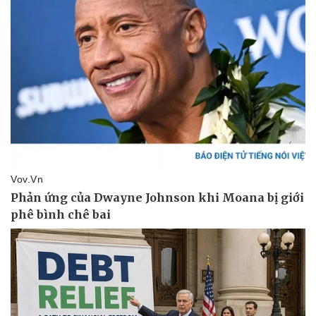
Pháp luật
Quân sự - Quốc phòng
Vụ án
Vũ khí
Tin nóng
Việt Nam
Tư vấn luật
Phân tích