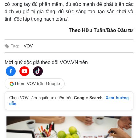
có trong tay đủ phần mềm, đủ sức mạnh để phát triển các
dịch vụ giá trị gia tăng, đủ sức sáng tạo, tạo sân chơi và
tính độc lập trong hạch toán./.
Theo Hữu Tuấn/Báo Đầu tư
Tag:
VOV
Mời quý độc giả theo dõi VOV.VN trên
Thêm VOV trên Google
Kinh tế
Thị trường
Chọn VOV làm nguồn ưu tiên trên
Google Search
.
Xem hướng
Bất động sản
Giá vàng
dẫn.
Khởi nghiệp
Tiêu dùng
Tỷ giá
Chứng khoán
Giá cà phê