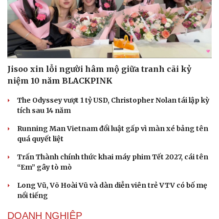
Jisoo xin lỗi người hâm mộ giữa tranh cãi kỷ
niệm 10 năm BLACKPINK
The Odyssey vượt 1 tỷ USD, Christopher Nolan tái lập kỳ
tích sau 14 năm
Running Man Vietnam đổi luật gấp vì màn xé bảng tên
quá quyết liệt
Trấn Thành chính thức khai máy phim Tết 2027, cái tên
“Em” gây tò mò
Long Vũ, Võ Hoài Vũ và dàn diễn viên trẻ VTV có bố mẹ
nổi tiếng
DOANH NGHIỆP