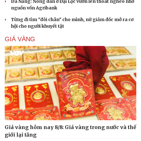
Đà Nẵng: Nông dân ở Đại Lộc vươn lên thoát nghèo nhờ
nguồn vốn Agribank
Từng đi tìm "đôi chân" cho mình, nữ giám đốc mở ra cơ
hội cho người khuyết tật
GIÁ VÀNG
Giá vàng hôm nay 8/8: Giá vàng trong nước và thế
giới lại tăng