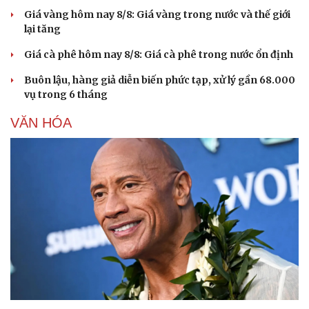
Giá vàng hôm nay 8/8: Giá vàng trong nước và thế giới
lại tăng
Giá cà phê hôm nay 8/8: Giá cà phê trong nước ổn định
Buôn lậu, hàng giả diễn biến phức tạp, xử lý gần 68.000
vụ trong 6 tháng
VĂN HÓA
Du lịch
Podcast
Tư vấn
Câu chuyện thời sự
Săn Tour
Đọc truyện đêm khuya
check-in
Cửa sổ tình yêu
Kể chuyện cho bé
Hạt giống tâm hồn