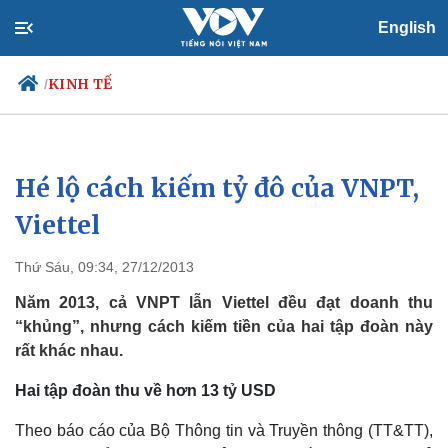
English
KINH TẾ
/
Hé lộ cách kiếm tỷ đô của VNPT,
Chính trị
Xã hội
Đảng
Tin 24h
Viettel
Tổ chức nhân sự
Dự báo thời tiết
Quốc hội
Giáo dục
Thứ Sáu, 09:34, 27/12/2013
Nhận diện sự thật
Dấu ấn VOV
Việc làm
Năm 2013, cả VNPT lẫn Viettel đều đạt doanh thu
Biển đảo
“khủng”, nhưng cách kiếm tiền của hai tập đoàn này
rất khác nhau.
Hai tập đoàn thu về hơn 13 tỷ USD
Theo báo cáo của Bộ Thông tin và Truyền thông (TT&TT),