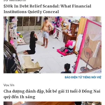
Thể thao
Ô tô - Xe máy
Bóng đá
Ô tô
Lịch thi đấu bóng đá
Xe máy