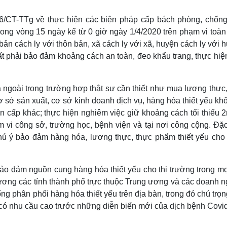
Lịch thi đấu bóng đá
Xe máy
Thế giới thể thao
Tư vấn
6/CT-TTg về thực hiện các biện pháp cấp bách phòng, chống
eSports
V
trong vòng 15 ngày kể từ 0 giờ ngày 1/4/2020 trên phạm vi toà
Hậu trường
 bản cách ly với thôn bản, xã cách ly với xã, huyện cách ly với 
Văn hóa
Giải trí
D
ất phải bảo đảm khoảng cách an toàn, đeo khẩu trang, thực hi
Sân khấu - Điện ảnh
Nghệ sĩ
Văn học
Thời trang
 ngoài trong trường hợp thật sự cần thiết như mua lương thực
Âm nhạc
Sao Việt
c
ơ sở sản xuất, cơ sở kinh doanh dịch vụ, hàng hóa thiết yếu kh
Di sản
 cấp khác; thực hiện nghiêm việc giữ khoảng cách tối thiểu 2
 vi công sở, trường học, bệnh viện và tại nơi công cộng. Đặc
 ý bảo đảm hàng hóa, lương thực, thực phẩm thiết yếu cho
o đảm nguồn cung hàng hóa thiết yếu cho thị trường trong mọi
g các tỉnh thành phố trực thuộc Trung ương và các doanh n
ng phân phối hàng hóa thiết yếu trên địa bàn, trong đó chú trọ
có nhu cầu cao trước những diễn biến mới của dịch bệnh Covid