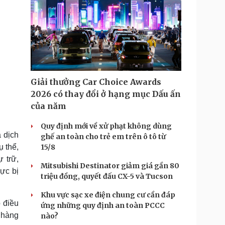
Giải thưởng Car Choice Awards
2026 có thay đổi ở hạng mục Dấu ấn
của năm
Quy định mới về xử phạt không dùng
 dịch
ghế an toàn cho trẻ em trên ô tô từ
ụ thể,
15/8
 trữ,
Mitsubishi Destinator giảm giá gần 80
ực bị
triệu đồng, quyết đấu CX-5 và Tucson
Khu vực sạc xe điện chung cư cần đáp
o điều
ứng những quy định an toàn PCCC
 hàng
nào?