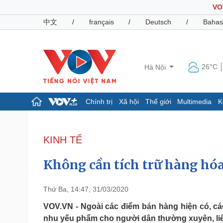
VO
中文
/
français
/
Deutsch
/
Bahas
26°C
Hà Nội
Chính trị
Xã hội
Thế giới
Multimedia
K
Chính trị
Xã hội
Đảng
Tin 24h
KINH TẾ
Tổ chức nhân sự
Dự báo thời tiết
Quốc hội
Giáo dục
Không cần tích trữ hàng hóa 
Nhận diện sự thật
Dấu ấn VOV
Việc làm
Biển đảo
Thứ Ba, 14:47, 31/03/2020
Pháp luật
Quân sự - Quốc phòng
VOV.VN - Ngoài các điểm bán hàng hiện có, c
nhu yếu phẩm cho người dân thường xuyên, liê
Vụ án
Vũ khí