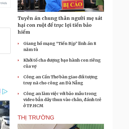
Tuyên án chung thân người mẹ sát
hại con ruột để trục lợi tiền bảo
hiểm
Giang hồ mạng “Tiến Bịp” lĩnh án 8
năm tù
Khởi tố cha dượng bạo hành con riêng
của vợ
Công an Cần Thơ bàn giao đối tượng
truy nã cho công an Đà Nẵng
Công an làm việc với bảo mẫu trong
video bắn dây thun vào chân, đánh trẻ
ở TP.HCM
THỊ TRƯỜNG