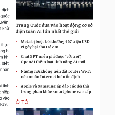
Doanh nghiệp 24h
Tin Công nghệ
Doanh nhân
Trải nghiệm
 dịch
ì cộng đồng
Chuyển đổi số
n quốc
huyện,
Trung Quốc đưa vào hoạt động cơ sở
u lịch
Podcast
ện khử
điện toán AI lớn nhất thế giới
Tư vấn
Câu chuyện thời sự
Săn Tour
Đọc truyện đêm khuya
Meta bị buộc bồi thường 567 triệu USD
, thực
heck-in
Cửa sổ tình yêu
vì gây hại cho trẻ em
ông bị
Kể chuyện cho bé
ChatGPT miễn phí được “cởi trói”,
Hạt giống tâm hồn
m khi
OpenAI thêm loạt tính năng AI mới
 biệt,
 nhân
Những nơi không nên đặt router Wi-Fi
nếu muốn Internet luôn ổn định
 tình
Apple và Samsung áp đảo các đối thủ
trong phân khúc smartphone cao cấp
ghiệp
ng vào
Ô TÔ
-19.