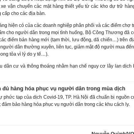
 xe vận chuyển các mặt hàng thiết yếu từ các kho dự trữ hàn
 cấp cho các địa bàn.
hàng hiện có của các doanh nghiệp phân phối và các điểm chợ t
ẩm cho người dân trong mọi tình huống, Bộ Công Thương đã c
ác điểm bán hàng mới (tạm thời, lưu động, dã chiến…) trên đị
người dân thường xuyên, liên tục, giảm mật độ người mua đến
ong tỏa vì lý do y tế…).
u dân cư và thông thoáng nhằm hạn chế nguy cơ lây lan dịch 
 đủ hàng hóa phục vụ người dân trong mùa dịch
 phức tạp của dịch Covid-19, TP. Hà Nội đã chuẩn bị nguồn 
; đảm bảo hàng hóa phục vụ người dân trong các khu cách ly.
Nguyễn Quỳnh/VO