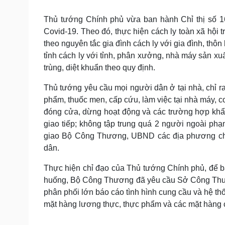
Tin nóng
Việt Nam
Tư vấn luật
Phân tích
Thủ tướng Chính phủ vừa ban hành Chỉ thị số 1
Covid-19. Theo đó, thực hiện cách ly toàn xã hội 
theo nguyên tắc gia đình cách ly với gia đình, thôn
Sức khỏe
Đời sống
tỉnh cách ly với tỉnh, phân xưởng, nhà máy sản xu
trùng, diệt khuẩn theo quy định.
Dinh dưỡng - món ngon
Nhà đẹp
Cây thuốc
Blog
Thủ tướng yêu cầu mọi người dân ở tại nhà, chỉ ra
Sản phụ khoa
Tình yêu - Gia đình
phẩm, thuốc men, cấp cứu, làm việc tại nhà máy, c
Nhi khoa
Nam khoa
đóng cửa, dừng hoạt động và các trường hợp khẩn
Làm đẹp - giảm cân
giao tiếp; không tập trung quá 2 người ngoài phạm
Phòng mạch online
giao Bộ Công Thương, UBND các địa phương chú
Ăn sạch sống khỏe
dân.
Cải chính
Thực hiện chỉ đạo của Thủ tướng Chính phủ, để bả
huống, Bộ Công Thương đã yêu cầu Sở Công Thươn
phân phối lớn báo cáo tình hình cung cầu và hệ thố
mặt hàng lương thực, thực phẩm và các mặt hàng 