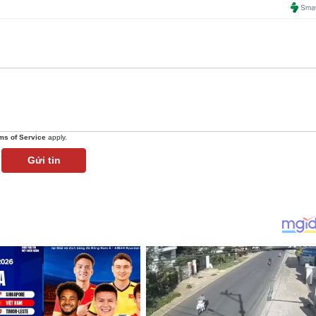
ms of Service
apply.
Gửi tin