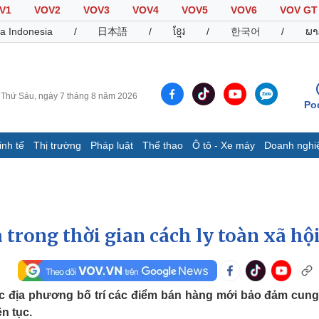
V1
VOV2
VOV3
VOV4
VOV5
VOV6
VOV GT
a Indonesia
/
日本語
/
ខ្មែរ
/
한국어
/
ພາ
Thứ Sáu, ngày 7 tháng 8 năm 2026
Po
inh tế
Thị trường
Pháp luật
Thể thao
Ô tô - Xe máy
Doanh nghi
Thế giới
Multimedia
K
Quan sát
Video
B
Cuộc sống đó đây
Ảnh
K
Hồ sơ
E-Magazine
trong thời gian cách ly toàn xã hộ
Infographic
Thể thao
Ô tô - Xe máy
D
ác địa phương bố trí các điểm bán hàng mới bảo đảm cun
n tục.
Bóng đá
Ô tô
T