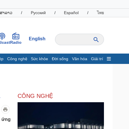
ສາລາວ
/
Русский
/
Español
/
ไทย
English
dcast
Radio
ệp
Công nghệ
Sức khỏe
Đời sống
Văn hóa
Giải trí
inh tế
Thị trường
ất động sản
Giá vàng
hởi nghiệp
Tiêu dùng
Tỷ giá
i
CÔNG NGHỆ
Chứng khoán
Giá cà phê
oanh nghiệp
Công nghệ
g ứng
hông tin doanh nghiệp
Sành điệu