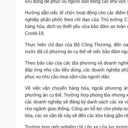
lưu động để phục vụ người dân trong các khu vực b
Hướng dẫn việc tổ chức hoạt động cho các điểm
nghiệp phân phối) theo chỉ đạo của Thủ tướng 
hàng hóa, dịch vụ thiết yếu vừa bảo đảm an toà
Covid-19.
Thực hiện chỉ đạo của Bộ Công Thương, đến nay
nước đã có phương án cụ thể về việc bảo đảm nguồ
Theo báo cáo của các địa phương và doanh nghiệ
đáp ứng nhu cầu tiêu dùng, các doanh nghiệp phân
phục vụ nhu cầu mua sắm của người dân.
Về việc vận chuyển hàng hóa, ngoài phương á
phướng án cụ thể. Trường hợp phong tỏa nhưng x
các doanh nghiệp sẽ đăng ký danh sách các xe v
cho ngành giao thông, Công an hỗ trợ cho phép lư
hóa, các xe vận tải này sẽ đến các kho hàng gần n
Trường hợp giới nghiêm chỉ còn xe của lực lượn