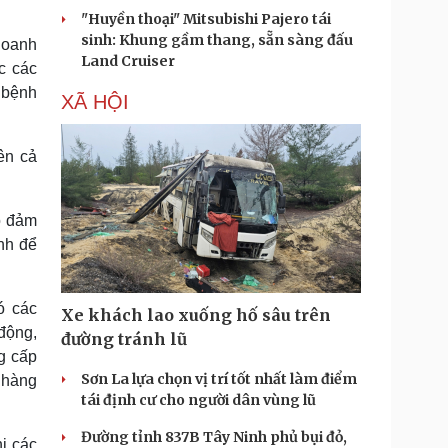
"Huyền thoại" Mitsubishi Pajero tái
sinh: Khung gầm thang, sẵn sàng đấu
doanh
Land Cruiser
c các
 bệnh
XÃ HỘI
ên cả
o đảm
nh để
ó các
Xe khách lao xuống hố sâu trên
động,
đường tránh lũ
g cấp
Sơn La lựa chọn vị trí tốt nhất làm điểm
 hàng
tái định cư cho người dân vùng lũ
Đường tỉnh 837B Tây Ninh phủ bụi đỏ,
ị các