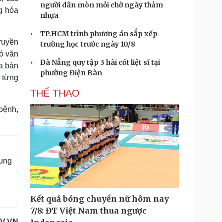
người dân mòn mỏi chờ ngày thảm
g hóa
nhựa
TP.HCM trình phương án sắp xếp
ruyền
trường học trước ngày 10/8
ó văn
Đà Nẵng quy tập 3 hài cốt liệt sĩ tại
a bàn
phường Điện Bàn
 từng
THỂ THAO
bệnh,
cung
Kết quả bóng chuyền nữ hôm nay
7/8: ĐT Việt Nam thua ngược
V.VN