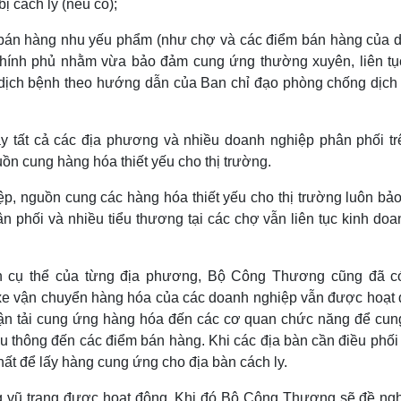
ị cách ly (nếu có);
 bán hàng nhu yếu phẩm (như chợ và các điểm bán hàng của 
Chính phủ nhằm vừa bảo đảm cung ứng thường xuyên, liên tụ
n dịch bệnh theo hướng dẫn của Ban chỉ đạo phòng chống dịch
 tất cả các địa phương và nhiều doanh nghiệp phân phối tr
n cung hàng hóa thiết yếu cho thị trường.
p, nguồn cung các hàng hóa thiết yếu cho thị trường luôn bả
 phối và nhiều tiểu thương tại các chợ vẫn liên tục kinh doa
n cụ thể của từng địa phương, Bộ Công Thương cũng đã c
e vận chuyển hàng hóa của các doanh nghiệp vẫn được hoạt 
ận tải cung ứng hàng hóa đến các cơ quan chức năng để cun
u thông đến các điểm bán hàng. Khi các địa bàn cần điều phối
hất để lấy hàng cung ứng cho địa bàn cách ly.
g vũ trang được hoạt động. Khi đó Bộ Công Thương sẽ đề ngh