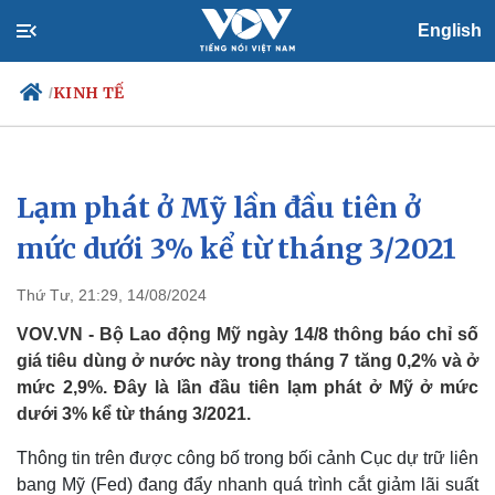
English
KINH TẾ
/
Lạm phát ở Mỹ lần đầu tiên ở
Chính trị
Xã hội
Đảng
Tin 24h
mức dưới 3% kể từ tháng 3/2021
Tổ chức nhân sự
Dự báo thời tiết
Quốc hội
Giáo dục
Thứ Tư, 21:29, 14/08/2024
Nhận diện sự thật
Dấu ấn VOV
Việc làm
VOV.VN - Bộ Lao động Mỹ ngày 14/8 thông báo chỉ số
Biển đảo
giá tiêu dùng ở nước này trong tháng 7 tăng 0,2% và ở
mức 2,9%. Đây là lần đầu tiên lạm phát ở Mỹ ở mức
dưới 3% kể từ tháng 3/2021.
Thông tin trên được công bố trong bối cảnh Cục dự trữ liên
bang Mỹ (Fed) đang đẩy nhanh quá trình cắt giảm lãi suất