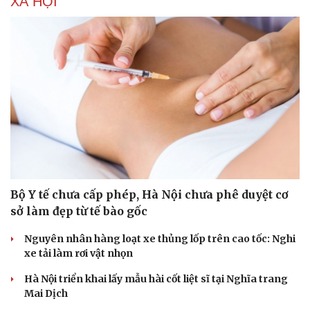
XÃ HỘI
Bộ Y tế chưa cấp phép, Hà Nội chưa phê duyệt cơ
Sức khỏe
Đời sống
sở làm đẹp từ tế bào gốc
Dinh dưỡng - món ngon
Nhà đẹp
Cây thuốc
Blog
Nguyên nhân hàng loạt xe thủng lốp trên cao tốc: Nghi
Sản phụ khoa
Tình yêu - Gia đình
xe tải làm rơi vật nhọn
Nhi khoa
Nam khoa
Hà Nội triển khai lấy mẫu hài cốt liệt sĩ tại Nghĩa trang
Làm đẹp - giảm cân
Mai Dịch
Phòng mạch online