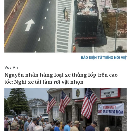
Pháp luật
Quân sự - Quốc phòng
Vụ án
Vũ khí
Tin nóng
Việt Nam
Tư vấn luật
Phân tích