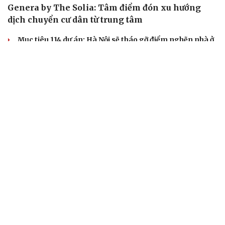
Genera by The Solia: Tâm điểm đón xu hướng
dịch chuyển cư dân từ trung tâm
Mục tiêu 114 dự án: Hà Nội sẽ tháo gỡ điểm nghẽn nhà ở
xã hội ra sao?
TP.HCM rà soát 16 khu đất xây dựng nhà lưu trú công
nhân
Nhà ở cho thuê: Lối mở để bình ổn thị trường và mở rộng
cơ hội an cư
Điều gì làm nên sức hút của một khu đô thị xanh?
KHỞI NGHIỆP