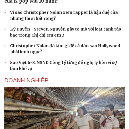
của K-pop sau 10 năm?
Vì sao Christopher Nolan xem rapper là hậu duệ của
những thi sĩ hát rong?
Kỳ Duyên - Steven Nguyễn gây tò mò với loạt cảnh táo
bạo trong Chị chị em em 3
Christopher Nolan đã làm gì để cả dàn sao Hollywood
phải kinh ngạc?
Sao Việt 6-8: NSND Công Lý từng đề nghị ly hôn vì sợ
làm khổ vợ
DOANH NGHIỆP