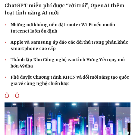
Vì cộng đồng
Chuyển đổi số
ChatGPT miễn phí được “cởi trói”, OpenAI thêm
loạt tính năng AI mới
Những nơi không nên đặt router Wi-Fi nếu muốn
Internet luôn ổn định
Apple và Samsung áp đảo các đối thủ trong phân khúc
smartphone cao cấp
Thành lập Khu Công nghệ cao tỉnh Hưng Yên quy mô
hơn 496ha
Phê duyệt Chương trình KHCN và đổi mới sáng tạo quốc
gia về công nghệ chiến lược
Ô TÔ