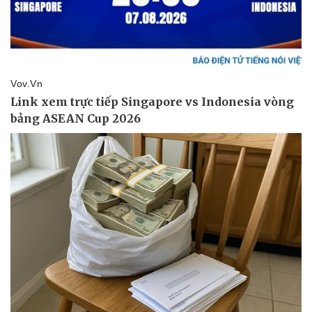
Kinh tế
Thị trường
Bất động sản
Giá vàng
Khởi nghiệp
Tiêu dùng
Tỷ giá
Chứng khoán
Giá cà phê