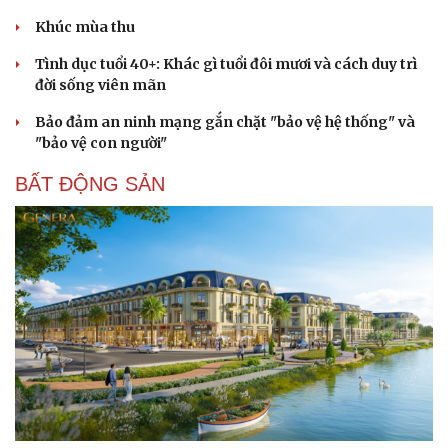
Khúc mùa thu
Tình dục tuổi 40+: Khác gì tuổi đôi mươi và cách duy trì
đời sống viên mãn
Bảo đảm an ninh mạng gắn chặt "bảo vệ hệ thống" và
"bảo vệ con người"
BẤT ĐỘNG SẢN