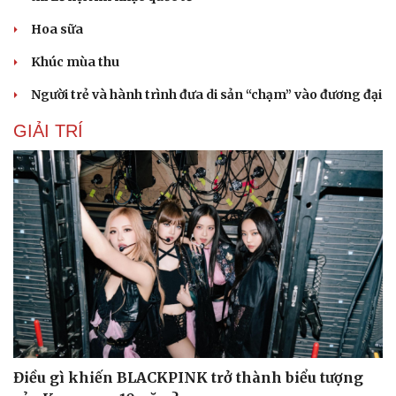
Hoa sữa
Khúc mùa thu
Người trẻ và hành trình đưa di sản “chạm” vào đương đại
GIẢI TRÍ
Du lịch
Podcast
Tư vấn
Câu chuyện thời sự
Săn Tour
Đọc truyện đêm khuya
check-in
Cửa sổ tình yêu
Kể chuyện cho bé
Hạt giống tâm hồn
Điều gì khiến BLACKPINK trở thành biểu tượng