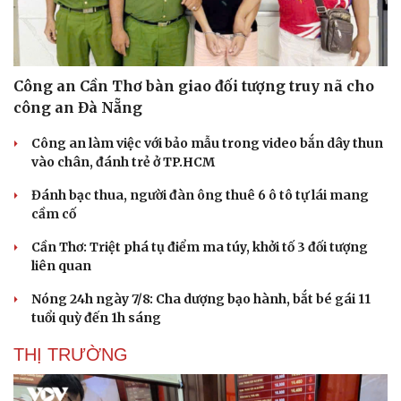
Công an Cần Thơ bàn giao đối tượng truy nã cho
công an Đà Nẵng
Công an làm việc với bảo mẫu trong video bắn dây thun
vào chân, đánh trẻ ở TP.HCM
Đánh bạc thua, người đàn ông thuê 6 ô tô tự lái mang
cầm cố
Cần Thơ: Triệt phá tụ điểm ma túy, khởi tố 3 đối tượng
liên quan
Văn hóa
Giải trí
Nóng 24h ngày 7/8: Cha dượng bạo hành, bắt bé gái 11
Sân khấu - Điện ảnh
Nghệ sĩ
tuổi quỳ đến 1h sáng
Văn học
Thời trang
Âm nhạc
Sao Việt
THỊ TRƯỜNG
Di sản