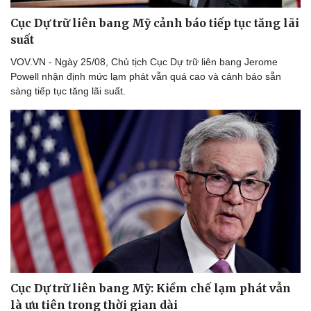
Lịch thi đấu bóng đá
Xe máy
Thế giới thể thao
Tư vấn
Cục Dự trữ liên bang Mỹ cảnh báo tiếp tục tăng lãi
eSports
suất
Hậu trường
VOV.VN - Ngày 25/08, Chủ tịch Cục Dự trữ liên bang Jerome
Powell nhận định mức lạm phát vẫn quá cao và cảnh báo sẵn
sàng tiếp tục tăng lãi suất.
Cục Dự trữ liên bang Mỹ: Kiềm chế lạm phát vẫn
là ưu tiên trong thời gian dài