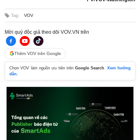
Tag:
VOV
Mời quý độc giả theo dõi VOV.VN trên
Thế giới
Multimedia
Thêm VOV trên Google
Quan sát
Video
Cuộc sống đó đây
Ảnh
Chọn VOV làm nguồn ưu tiên trên
Google Search
.
Xem hướng
Hồ sơ
E-Magazine
dẫn.
Infographic