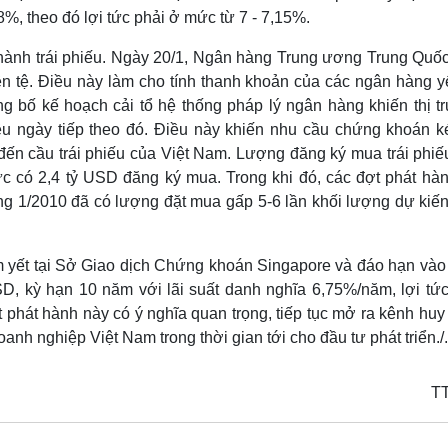
,8%, theo đó lợi tức phải ở mức từ 7 - 7,15%.
t hành trái phiếu. Ngày 20/1, Ngân hàng Trung ương Trung Quốc
iền tệ. Điều này làm cho tính thanh khoản của các ngân hàng y
 bố kế hoạch cải tổ hệ thống pháp lý ngân hàng khiến thị t
u ngày tiếp theo đó. Điều này khiến nhu cầu chứng khoán k
đến cầu trái phiếu của Việt Nam. Lượng đăng ký mua trái phiế
ức có 2,4 tỷ USD đăng ký mua. Trong khi đó, các đợt phát hành
ng 1/2010 đã có lượng đặt mua gấp 5-6 lần khối lượng dự kiến
êm yết tại Sở Giao dịch Chứng khoán Singapore và đáo hạn vào
USD, kỳ hạn 10 năm với lãi suất danh nghĩa 6,75%/năm, lợi tứ
 phát hành này có ý nghĩa quan trọng, tiếp tục mở ra kênh hu
anh nghiệp Việt Nam trong thời gian tới cho đầu tư phát triển./.
T