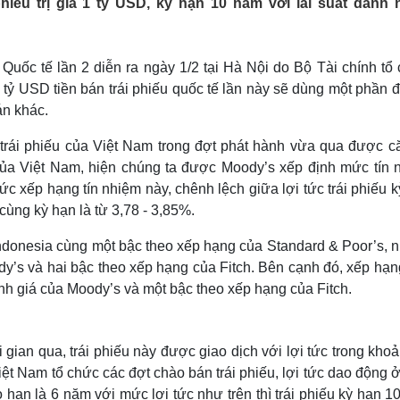
hiếu trị giá 1 tỷ USD, kỳ hạn 10 năm với lãi suất danh 
Lịch thi đấu bóng đá
Xe máy
Thế giới thể thao
Tư vấn
eSports
V
Hậu trường
Quốc tế lần 2 diễn ra ngày 1/2 tại Hà Nội do Bộ Tài chính tổ
tỷ USD tiền bán trái phiếu quốc tế lần này sẽ dùng một phần 
Văn hóa
Giải trí
D
án khác.
Sân khấu - Điện ảnh
Nghệ sĩ
Văn học
Thời trang
 trái phiếu của Việt Nam trong đợt phát hành vừa qua được c
Âm nhạc
Sao Việt
c
m của Việt Nam, hiện chúng ta được Moody’s xếp định mức tín 
Di sản
 xếp hạng tín nhiệm này, chênh lệch giữa lợi tức trái phiếu k
cùng kỳ hạn là từ 3,78 - 3,85%.
 Indonesia cùng một bậc theo xếp hạng của Standard & Poor’s, 
dy’s và hai bậc theo xếp hạng của Fitch. Bên cạnh đó, xếp hạn
ánh giá của Moody’s và một bậc theo xếp hạng của Fitch.
i gian qua, trái phiếu này được giao dịch với lợi tức trong kho
Việt Nam tổ chức các đợt chào bán trái phiếu, lợi tức dao động
 hạn là 6 năm với mức lợi tức như trên thì trái phiếu kỳ hạn 