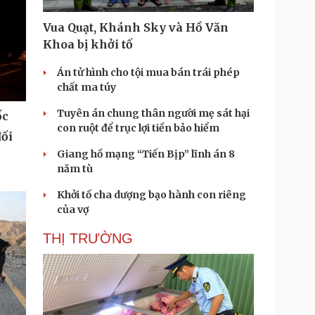
Vua Quạt, Khánh Sky và Hồ Văn
Khoa bị khởi tố
Án tử hình cho tội mua bán trái phép
chất ma túy
Tuyên án chung thân người mẹ sát hại
ốc
con ruột để trục lợi tiền bảo hiểm
đối
Giang hồ mạng “Tiến Bịp” lĩnh án 8
năm tù
Khởi tố cha dượng bạo hành con riêng
của vợ
THỊ TRƯỜNG