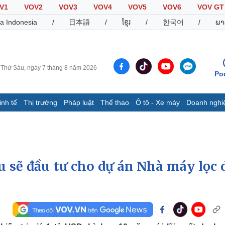
V1
VOV2
VOV3
VOV4
VOV5
VOV6
VOV GT
a Indonesia
/
日本語
/
ខ្មែរ
/
한국어
/
ພາ
Thứ Sáu, ngày 7 tháng 8 năm 2026
Po
inh tế
Thị trường
Pháp luật
Thể thao
Ô tô - Xe máy
Doanh nghi
Thế giới
Multimedia
K
Quan sát
Video
B
Cuộc sống đó đây
Ảnh
K
Hồ sơ
E-Magazine
u sẽ đầu tư cho dự án Nhà máy lọc 
Infographic
Thể thao
Ô tô - Xe máy
D
Bóng đá
Ô tô
T