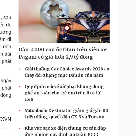
, sau
ếu đi.
rường
ém đi
u đến
Gần 2.000 con ốc titan trên siêu xe
 trái
Pagani có giá hơn 2,9 tỷ đồng
 phát
Giải thưởng Car Choice Awards 2026 có
thay đổi ở hạng mục Dấu ấn của năm
 ngày
Quy định mới về xử phạt không dùng
c phát
ghế an toàn cho trẻ em trên ô tô từ
y động
15/8
Mitsubishi Destinator giảm giá gần 80
triệu đồng, quyết đấu CX-5 và Tucson
TXVN
Khu vực sạc xe điện chung cư cần đáp
ứng những quy định an toàn PCCC