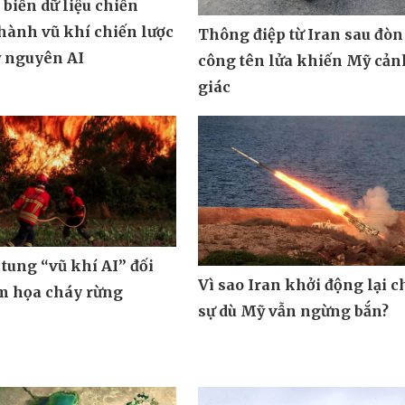
biến dữ liệu chiến
hành vũ khí chiến lược
Thông điệp từ Iran sau đòn
ỷ nguyên AI
công tên lửa khiến Mỹ cản
giác
tung “vũ khí AI” đối
Vì sao Iran khởi động lại c
m họa cháy rừng
sự dù Mỹ vẫn ngừng bắn?