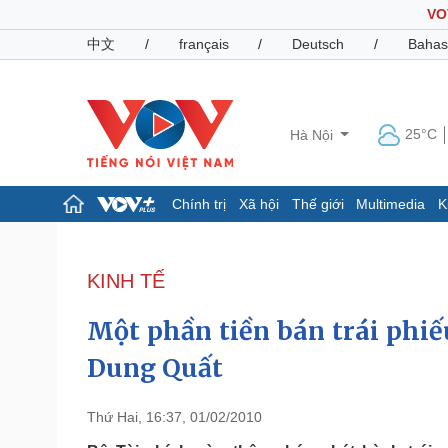
VO
中文
/
français
/
Deutsch
/
Bahas
25°C
Hà Nội
Chính trị
Xã hội
Thế giới
Multimedia
K
Chính trị
Xã hội
Đảng
Tin 24h
KINH TẾ
Tổ chức nhân sự
Dự báo thời tiết
Quốc hội
Giáo dục
Một phần tiền bán trái phiế
Nhận diện sự thật
Dấu ấn VOV
Việc làm
Dung Quất
Biển đảo
Pháp luật
Quân sự - Quốc phòng
Thứ Hai, 16:37, 01/02/2010
Vụ án
Vũ khí