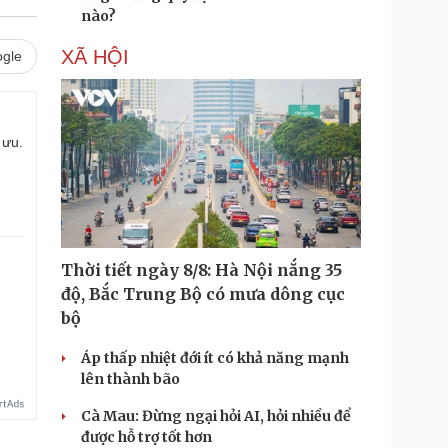
nào?
XÃ HỘI
gle
 ưu.
Thời tiết ngày 8/8: Hà Nội nắng 35
độ, Bắc Trung Bộ có mưa dông cục
bộ
Áp thấp nhiệt đới ít có khả năng mạnh
lên thành bão
Cà Mau: Đừng ngại hỏi AI, hỏi nhiều để
được hỗ trợ tốt hơn