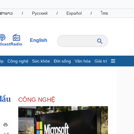
ສາລາວ
/
Русский
/
Español
/
ไทย
English
dcast
Radio
ệp
Công nghệ
Sức khỏe
Đời sống
Văn hóa
Giải trí
inh tế
Thị trường
ất động sản
Giá vàng
hởi nghiệp
Tiêu dùng
Tỷ giá
dầu
CÔNG NGHỆ
Chứng khoán
Giá cà phê
oanh nghiệp
Công nghệ
hông tin doanh nghiệp
Sành điệu