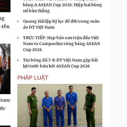
bảng A ASEAN Cup 2026: Hiệp hai bùng
nổ bàn thắng
ng
Quang Hải lập kỷ lục để đời trong màu
 tên
áo ĐT Việt Nam
TRỰC TIẾP: Họp báo sau trận đấu Việt
Nam vs Campuchia vòng bảng ASEAN
Cup 2026
Tin bóng đá 7-8: ĐT Việt Nam gặp bất
lợi trước bán kết ASEAN Cup 2026
PHÁP LUẬT
Iran:
ước