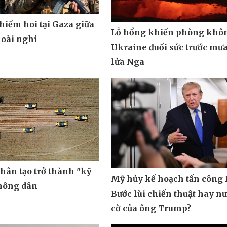
hiếm hoi tại Gaza giữa
Lỗ hổng khiến phòng khô
oài nghi
Ukraine đuối sức trước mưa
lửa Nga
nhân tạo trở thành "kỹ
Mỹ hủy kế hoạch tấn công 
 nông dân
Bước lùi chiến thuật hay n
cờ của ông Trump?