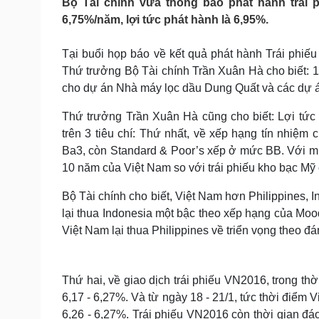
Bộ Tài chính vừa thông báo phát hành trái p
Tin nóng
Việt Nam
6,75%/năm, lợi tức phát hành là 6,95%.
Tư vấn luật
Phân tích
Tại buổi họp báo về kết quả phát hành Trái phiếu 
Thứ trưởng Bộ Tài chính Trần Xuân Hà cho biết: 1 
Sức khỏe
Đời sống
cho dự án Nhà máy lọc dầu Dung Quất và các dự 
Dinh dưỡng - món ngon
Nhà đẹp
Cây thuốc
Blog
Thứ trưởng Trần Xuân Hà cũng cho biết: Lợi tức
Sản phụ khoa
Tình yêu - Gia đình
trên 3 tiêu chí: Thứ nhất, về xếp hạng tín nhiệ
Nhi khoa
Ba3, còn Standard & Poor’s xếp ở mức BB. Với mức
Nam khoa
10 năm của Việt Nam so với trái phiếu kho bạc Mỹ 
Làm đẹp - giảm cân
Phòng mạch online
Bộ Tài chính cho biết, Việt Nam hơn Philippines,
Ăn sạch sống khỏe
lại thua Indonesia một bậc theo xếp hạng của Moo
Cải chính
Việt Nam lại thua Philippines về triển vọng theo đ
Thứ hai, về giao dịch trái phiếu VN2016, trong thờ
6,17 - 6,27%. Và từ ngày 18 - 21/1, tức thời điểm 
6,26 - 6,27%. Trái phiếu VN2016 còn thời gian đáo