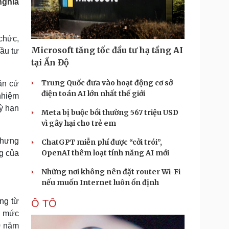
nghĩa
Doanh nghiệp 24h
Tin Công nghệ
Doanh nhân
Trải nghiệm
ì cộng đồng
Chuyển đổi số
 chức,
Microsoft tăng tốc đầu tư hạ tầng AI
đầu tư
u lịch
Podcast
tại Ấn Độ
Tư vấn
Câu chuyện thời sự
Săn Tour
Đọc truyện đêm khuya
Trung Quốc đưa vào hoạt động cơ sở
ăn cứ
heck-in
Cửa sổ tình yêu
điện toán AI lớn nhất thế giới
nhiệm
Kể chuyện cho bé
ỳ hạn
Meta bị buộc bồi thường 567 triệu USD
Hạt giống tâm hồn
vì gây hại cho trẻ em
nhưng
ChatGPT miễn phí được “cởi trói”,
OpenAI thêm loạt tính năng AI mới
g của
Những nơi không nên đặt router Wi-Fi
nếu muốn Internet luôn ổn định
ảng từ
Ô TÔ
 ở mức
10 năm