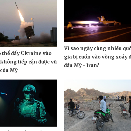
Vì sao ngày càng nhiều qu
ó thể đẩy Ukraine vào
gia bị cuốn vào vòng xoáy 
 không tiếp cận được vũ
đầu Mỹ - Iran?
 của Mỹ