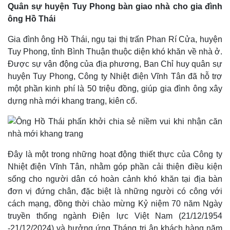
Gia đình ông Hồ Thái, ngụ tại thị trấn Phan Rí Cửa, huyện
Thế giới
Multimedia
Tuy Phong, tỉnh Bình Thuận thuộc diện khó khăn về nhà ở.
Được sự vận động của địa phương, Ban Chỉ huy quân sự
Quan sát
Video
Cuộc sống đó đây
Ảnh
huyện Tuy Phong, Công ty Nhiệt điện Vĩnh Tân đã hỗ trợ
Hồ sơ
E-Magazine
một phần kinh phí là 50 triệu đồng, giúp gia đình ông xây
Infographic
dựng nhà mới khang trang, kiên cố.
Đây là một trong những hoạt động thiết thực của Công ty
Nhiệt điện Vĩnh Tân, nhằm góp phần cải thiện điều kiện
sống cho người dân có hoàn cảnh khó khăn tại địa bàn
đơn vị đứng chân, đặc biệt là những người có công với
cách mạng, đồng thời chào mừng Kỷ niệm 70 năm Ngày
Kinh tế
Thị trường
truyền thống ngành Điện lực Việt Nam (21/12/1954
Bất động sản
Giá vàng
-21/12/2024) và hưởng ứng Tháng tri ân khách hàng năm