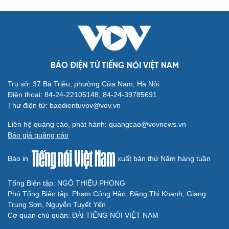
BÁO ĐIỆN TỬ TIẾNG NÓI VIỆT NAM
Trụ sở: 37 Bà Triệu, phường Cửa Nam, Hà Nội
Du lịch
Podcast
Điện thoại: 84-24-22105148, 84-24-39785691
Tư vấn
Câu chuyện thời sự
Thư điện tử: baodientuvov@vov.vn
Săn Tour
Đọc truyện đêm khuya
Liên hệ quảng cáo, phát hành: quangcao@vovnews.vn
check-in
Cửa sổ tình yêu
Báo giá quảng cáo
Kể chuyện cho bé
Hạt giống tâm hồn
Báo in
xuất bản thứ Năm hàng tuần
Tổng Biên tập: NGÔ THIỆU PHONG
Phó Tổng Biên tập: Phạm Công Hân, Đặng Thị Khanh, Giang
Trung Sơn, Nguyễn Tuyết Yến
Cơ quan chủ quản: ĐÀI TIẾNG NÓI VIỆT NAM