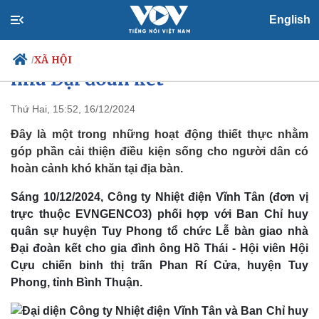
English
Nhiệt điện Vĩnh Tân bàn giao
XÃ HỘI
/
nhà Đại đoàn kết
Thứ Hai, 15:52, 16/12/2024
Đây là một trong những hoạt động thiết thực nhằm
Chính trị
Xã hội
góp phần cải thiện điều kiện sống cho người dân có
Đảng
Tin 24h
hoàn cảnh khó khăn tại địa bàn.
Tổ chức nhân sự
Dự báo thời tiết
Quốc hội
Giáo dục
Sáng 10/12/2024, Công ty Nhiệt điện Vĩnh Tân (đơn vị
Nhận diện sự thật
Dấu ấn VOV
Việc làm
trực thuộc EVNGENCO3) phối hợp với Ban Chỉ huy
Biển đảo
quân sự huyện Tuy Phong tổ chức Lễ bàn giao nhà
Đại đoàn kết cho gia đình ông Hồ Thái - Hội viên Hội
Cựu chiến binh thị trấn Phan Rí Cửa, huyện Tuy
Phong, tỉnh Bình Thuận.