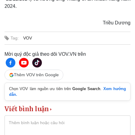
Khởi nghiệp
Tiêu dùng
2024.
Tỷ giá
Chứng khoán
Triều Dương
Giá cà phê
Tag:
VOV
Mời quý độc giả theo dõi VOV.VN trên
Thêm VOV trên Google
Chọn VOV làm nguồn ưu tiên trên
Google Search
.
Xem hướng
Pháp luật
Quân sự - Quốc phòng
dẫn.
Vụ án
Vũ khí
Tin nóng
Việt Nam
Viết bình luận
Tư vấn luật
Phân tích