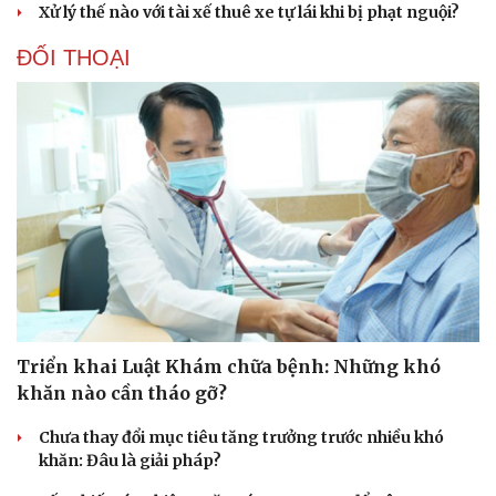
Xử lý thế nào với tài xế thuê xe tự lái khi bị phạt nguội?
Doanh nghiệp
Công nghệ
ĐỐI THOẠI
Thông tin doanh nghiệp
Sành điệu
Doanh nghiệp 24h
Tin Công nghệ
Doanh nhân
Trải nghiệm
Vì cộng đồng
Chuyển đổi số
Triển khai Luật Khám chữa bệnh: Những khó
khăn nào cần tháo gỡ?
Sức khỏe
Đời sống
Dinh dưỡng - món ngon
Nhà đẹp
Chưa thay đổi mục tiêu tăng trưởng trước nhiều khó
Cây thuốc
Blog
khăn: Đâu là giải pháp?
Sản phụ khoa
Tình yêu - Gia đình
Nhi khoa