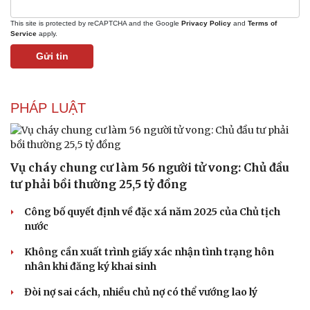
This site is protected by reCAPTCHA and the Google
Privacy Policy
and
Terms of
Service
apply.
Gửi tin
Thể thao
Ô tô - Xe máy
PHÁP LUẬT
Bóng đá
Ô tô
Lịch thi đấu bóng đá
Xe máy
Thế giới thể thao
Tư vấn
Vụ cháy chung cư làm 56 người tử vong: Chủ đầu
eSports
Hậu trường
tư phải bồi thường 25,5 tỷ đồng
Công bố quyết định về đặc xá năm 2025 của Chủ tịch
nước
Không cần xuất trình giấy xác nhận tình trạng hôn
nhân khi đăng ký khai sinh
Đòi nợ sai cách, nhiều chủ nợ có thể vướng lao lý