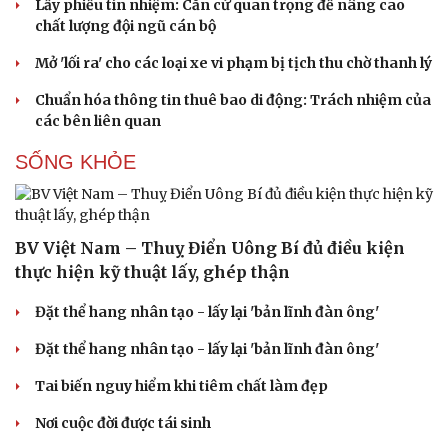
Lấy phiếu tín nhiệm: Căn cứ quan trọng để nâng cao
Nam khoa
chất lượng đội ngũ cán bộ
Làm đẹp - giảm cân
Phòng mạch online
Mở 'lối ra' cho các loại xe vi phạm bị tịch thu chờ thanh lý
Ăn sạch sống khỏe
Chuẩn hóa thông tin thuê bao di động: Trách nhiệm của
các bên liên quan
SỐNG KHỎE
BV Việt Nam – Thuỵ Điển Uông Bí đủ điều kiện
thực hiện kỹ thuật lấy, ghép thận
Văn hóa
Giải trí
Đặt thể hang nhân tạo - lấy lại 'bản lĩnh đàn ông'
Sân khấu - Điện ảnh
Nghệ sĩ
Đặt thể hang nhân tạo - lấy lại 'bản lĩnh đàn ông'
Văn học
Thời trang
Âm nhạc
Sao Việt
Tai biến nguy hiểm khi tiêm chất làm đẹp
Di sản
Nơi cuộc đời được tái sinh