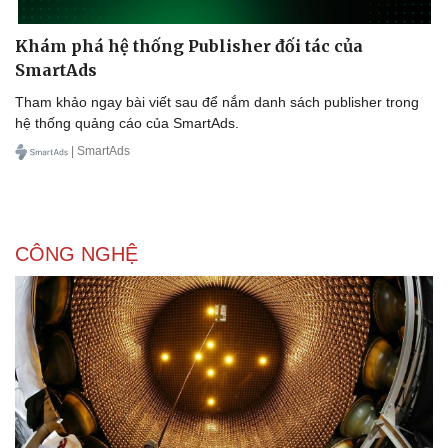
Khám phá hệ thống Publisher đối tác của
SmartAds
Tham khảo ngay bài viết sau để nắm danh sách publisher trong
hệ thống quảng cáo của SmartAds.
| SmartAds
Sức khỏe
Đời sống
Dinh dưỡng - món ngon
Nhà đẹp
Cây thuốc
Blog
Sản phụ khoa
Tình yêu - Gia đình
Nhi khoa
CÔNG NGHỆ
Nam khoa
Làm đẹp - giảm cân
Phòng mạch online
Ăn sạch sống khỏe