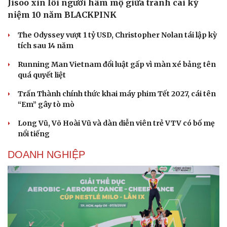
Jisoo xin lỗi người hâm mộ giữa tranh cãi kỷ
niệm 10 năm BLACKPINK
The Odyssey vượt 1 tỷ USD, Christopher Nolan tái lập kỳ
tích sau 14 năm
Running Man Vietnam đổi luật gấp vì màn xé bảng tên
quá quyết liệt
Trấn Thành chính thức khai máy phim Tết 2027, cái tên
“Em” gây tò mò
Long Vũ, Võ Hoài Vũ và dàn diễn viên trẻ VTV có bố mẹ
nổi tiếng
DOANH NGHIỆP