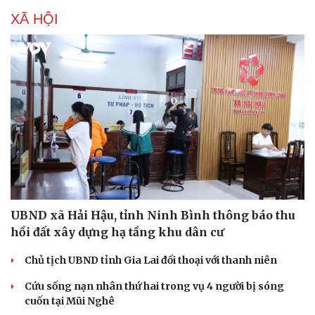
XÃ HỘI
Văn hóa
Giải trí
UBND xã Hải Hậu, tỉnh Ninh Bình thông báo thu
Sân khấu - Điện ảnh
Nghệ sĩ
hồi đất xây dựng hạ tầng khu dân cư
Văn học
Thời trang
Âm nhạc
Sao Việt
Chủ tịch UBND tỉnh Gia Lai đối thoại với thanh niên
Di sản
Cứu sống nạn nhân thứ hai trong vụ 4 người bị sóng
cuốn tại Mũi Nghê