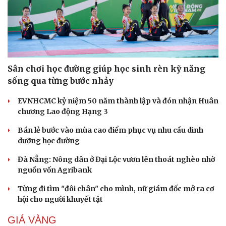
Sân chơi học đường giúp học sinh rèn kỹ năng
sống qua từng bước nhảy
EVNHCMC kỷ niệm 50 năm thành lập và đón nhận Huân
chương Lao động Hạng 3
Bán lẻ bước vào mùa cao điểm phục vụ nhu cầu dinh
dưỡng học đường
Đà Nẵng: Nông dân ở Đại Lộc vươn lên thoát nghèo nhờ
nguồn vốn Agribank
Từng đi tìm "đôi chân" cho mình, nữ giám đốc mở ra cơ
hội cho người khuyết tật
GIÁ VÀNG