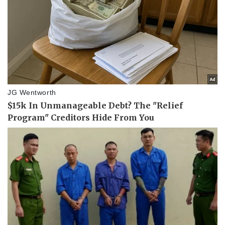
Thể thao
Ô tô - Xe máy
Bóng đá
Ô tô
Lịch thi đấu bóng đá
Xe máy
Thế giới thể thao
Tư vấn
eSports
Hậu trường