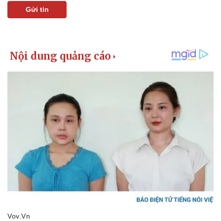
Vụ án
Vũ khí
Gửi tin
Tin nóng
Việt Nam
Tư vấn luật
Phân tích