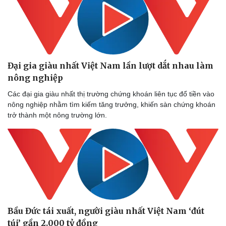
Doanh nghiệp
Công nghệ
Thông tin doanh nghiệp
Sành điệu
Đại gia giàu nhất Việt Nam lần lượt dắt nhau làm
Doanh nghiệp 24h
Tin Công nghệ
nông nghiệp
Doanh nhân
Trải nghiệm
Vì cộng đồng
Chuyển đổi số
Các đại gia giàu nhất thị trường chứng khoán liên tục đổ tiền vào
nông nghiệp nhằm tìm kiếm tăng trưởng, khiến sàn chứng khoán
trở thành một nông trường lớn.
Bầu Đức tái xuất, người giàu nhất Việt Nam ‘đút
túi’ gần 2.000 tỷ đồng