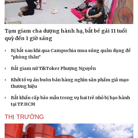
Tạm giam cha dượng hành hạ, bắt bé gái 11 tuổi
quỳ đến 1 giờ sáng
Bị bắt sau khi qua Campuchia mua súng quân dụng để
"phòng thân"
Bắt giam nữ TikToker Phượng Nguyễn
Khởi tố vụ án buôn bán hàng nghìn sản phẩm giả mạo
thương hiệu
Bắt khẩn cấp bảo mẫu trong vụ hai trẻ nhỏ bị bạo hành
tại TP.HCM
Du lịch
Podcast
THỊ TRƯỜNG
Tư vấn
Câu chuyện thời sự
Săn Tour
Đọc truyện đêm khuya
check-in
Cửa sổ tình yêu
Kể chuyện cho bé