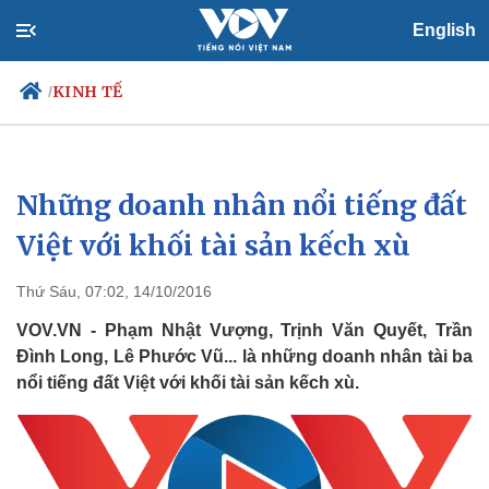
English
KINH TẾ
/
Những doanh nhân nổi tiếng đất
Chính trị
Xã hội
Đảng
Tin 24h
Việt với khối tài sản kếch xù
Tổ chức nhân sự
Dự báo thời tiết
Quốc hội
Giáo dục
Thứ Sáu, 07:02, 14/10/2016
Nhận diện sự thật
Dấu ấn VOV
Việc làm
VOV.VN - Phạm Nhật Vượng, Trịnh Văn Quyết, Trần
Biển đảo
Đình Long, Lê Phước Vũ... là những doanh nhân tài ba
nổi tiếng đất Việt với khối tài sản kếch xù.