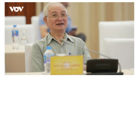
"Loạn" biển hiệu tiếng nước ngoài: Đã đến lúc
chấn chỉnh
Lời đề nghị của người tình trẻ về chuyện có con chung
khiến tôi bế tắc ở tuổi 80
Du lịch biển Việt Nam: Muốn bứt phá phải vượt khỏi lợi
thế tự nhiên
Vì một phút buông thả sau hơi men, tôi bàng hoàng