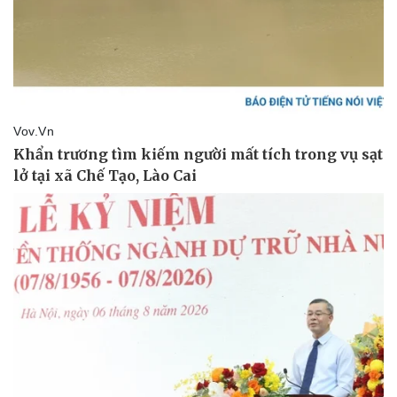
Pháp luật
Quân sự - Quốc phòng
Vụ án
Vũ khí
Tin nóng
Việt Nam
Tư vấn luật
Phân tích