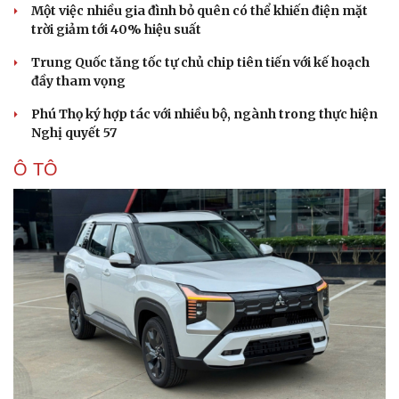
Một việc nhiều gia đình bỏ quên có thể khiến điện mặt
trời giảm tới 40% hiệu suất
Trung Quốc tăng tốc tự chủ chip tiên tiến với kế hoạch
đầy tham vọng
Phú Thọ ký hợp tác với nhiều bộ, ngành trong thực hiện
Nghị quyết 57
Ô TÔ
Sức khỏe
Đời sống
Dinh dưỡng - món ngon
Nhà đẹp
Cây thuốc
Blog
Sản phụ khoa
Tình yêu - Gia đình
Nhi khoa
Nam khoa
Làm đẹp - giảm cân
Phòng mạch online
Ăn sạch sống khỏe