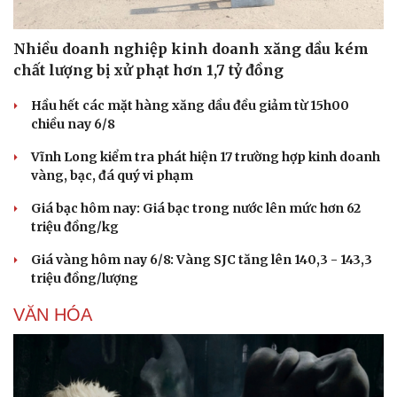
Nhiều doanh nghiệp kinh doanh xăng dầu kém
chất lượng bị xử phạt hơn 1,7 tỷ đồng
Hầu hết các mặt hàng xăng dầu đều giảm từ 15h00
chiều nay 6/8
Vĩnh Long kiểm tra phát hiện 17 trường hợp kinh doanh
vàng, bạc, đá quý vi phạm
Giá bạc hôm nay: Giá bạc trong nước lên mức hơn 62
triệu đồng/kg
Du lịch
Podcast
Giá vàng hôm nay 6/8: Vàng SJC tăng lên 140,3 - 143,3
Tư vấn
Câu chuyện thời sự
triệu đồng/lượng
Săn Tour
Đọc truyện đêm khuya
check-in
Cửa sổ tình yêu
VĂN HÓA
Kể chuyện cho bé
Hạt giống tâm hồn