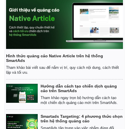
Hình thức quảng cáo Native Article trên hệ thống
SmartAds
Kinh tế
Thị trường
Tham khảo bài viết sau để nắm vị trí, quy cách nội dung, cách thiết
Bất động sản
Giá vàng
lập và tối ưu.
Khởi nghiệp
Tiêu dùng
Tỷ giá
Hướng dẫn cách tạo chiến dịch quảng
Chứng khoán
cáo trên SmartAds
Giá cà phê
Tham khảo ngay trọn bộ hướng dẫn cách tạo
một chiến dịch quảng cáo mới trên SmartAds.
Smartads Targeting: 4 phương thức chọn
trên hệ thống quảng cáo
SmartAds tập trung vào việc nhắm đúng đối