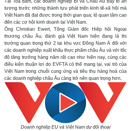
Tại Toạ đàm, các doanh nghiệp Bỉ và Châu Âu bày tỏ ấn
tượng trước những thành tựu phát triển kinh tế-xã hội mà
Việt Nam đã đạt được trong thời gian qua; tỏ quan tâm cao
đến các cơ hội kinh doanh tại Việt Nam.
Ông Christian Ewert, Tổng Giám đốc Hiệp hội Ngoại
thương châu Âu, đánh giá Việt Nam hiện đang là thị
trường quan trọng thứ 2 tại khu vực Đông Nam Á đối với
các doanh nghiệp xuất khẩu thực phẩm châu Âu và với tốc
độ tăng trưởng hàng năm rất cao như hiện nay, cùng các
điều kiện thuận lợi do EVFTA có thể mang lại, vai trò của
Thế giới
Multimedia
Việt Nam trong chuỗi cung ứng và tiêu thụ hàng hoá của
Quan sát
Video
các doanh nghiệp châu Âu càng trở nên quan trọng hơn.
Cuộc sống đó đây
Ảnh
Hồ sơ
E-Magazine
Infographic
Doanh nghiệp EU và Việt Nam dự đối thoại