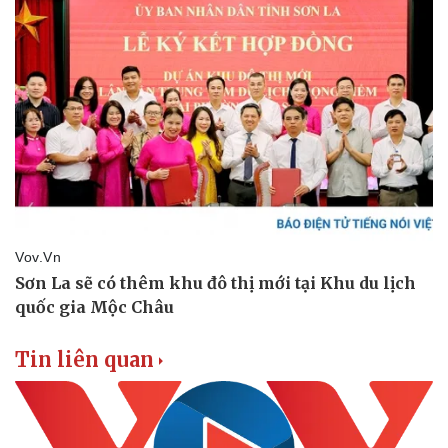
Thể thao
Ô tô - Xe máy
Bóng đá
Ô tô
Lịch thi đấu bóng đá
Xe máy
Thế giới thể thao
Tư vấn
eSports
Hậu trường
Tin liên quan