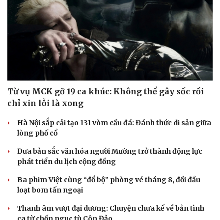
Từ vụ MCK gỡ 19 ca khúc: Không thể gây sốc rồi
chỉ xin lỗi là xong
Hà Nội sắp cải tạo 131 vòm cầu đá: Đánh thức di sản giữa
lòng phố cổ
Đưa bản sắc văn hóa người Mường trở thành động lực
phát triển du lịch cộng đồng
Ba phim Việt cùng “đổ bộ” phòng vé tháng 8, đối đầu
loạt bom tấn ngoại
Thanh âm vượt đại dương: Chuyện chưa kể về bản tình
ca từ chốn ngục tù Côn Đảo