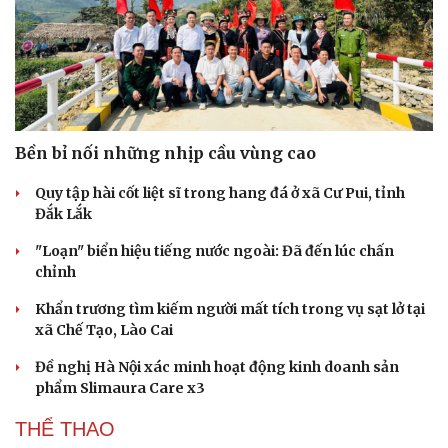
Bền bỉ nối những nhịp cầu vùng cao
Quy tập hài cốt liệt sĩ trong hang đá ở xã Cư Pui, tỉnh
Đắk Lắk
"Loạn" biển hiệu tiếng nước ngoài: Đã đến lúc chấn
chỉnh
Khẩn trương tìm kiếm người mất tích trong vụ sạt lở tại
xã Chế Tạo, Lào Cai
Đề nghị Hà Nội xác minh hoạt động kinh doanh sản
phẩm Slimaura Care x3
THỂ THAO