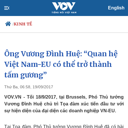
English
KINH TẾ
/
Ông Vương Đình Huệ: “Quan hệ
Chính trị
Xã hội
Đảng
Tin 24h
Việt Nam-EU có thể trở thành
Tổ chức nhân sự
Dự báo thời tiết
tấm gương”
Quốc hội
Giáo dục
Nhận diện sự thật
Dấu ấn VOV
Việc làm
Thứ Ba, 06:58, 19/09/2017
Biển đảo
VOV.VN - Tối 18/9/2017, tại Brussels, Phó Thủ tướng
Vương Đình Huệ chủ trì Tọa đàm xúc tiến đầu tư với
sự hiện diện của đại diện các doanh nghiệp VN-EU.
Tại Tọa đàm, Phó Thủ tướng Vương Đình Huệ đã có bài