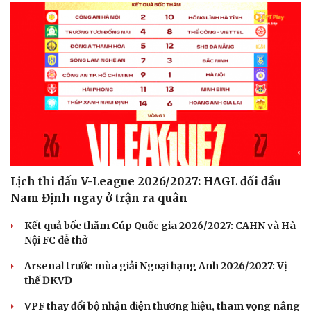
Lịch thi đấu V-League 2026/2027: HAGL đối đầu
Nam Định ngay ở trận ra quân
Văn hóa
Giải trí
Sân khấu - Điện ảnh
Nghệ sĩ
Kết quả bốc thăm Cúp Quốc gia 2026/2027: CAHN và Hà
Văn học
Thời trang
Nội FC dễ thở
Âm nhạc
Sao Việt
Di sản
Arsenal trước mùa giải Ngoại hạng Anh 2026/2027: Vị
thế ĐKVĐ
VPF thay đổi bộ nhận diện thương hiệu, tham vọng nâng