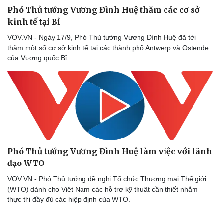
Phó Thủ tướng Vương Đình Huệ thăm các cơ sở
kinh tế tại Bỉ
VOV.VN - Ngày 17/9, Phó Thủ tướng Vương Đình Huệ đã tới
thăm một số cơ sở kinh tế tại các thành phố Antwerp và Ostende
của Vương quốc Bỉ.
Doanh nghiệp
Công nghệ
Thông tin doanh nghiệp
Sành điệu
Doanh nghiệp 24h
Tin Công nghệ
Doanh nhân
Trải nghiệm
Phó Thủ tướng Vương Đình Huệ làm việc với lãnh
Vì cộng đồng
Chuyển đổi số
đạo WTO
VOV.VN - Phó Thủ tướng đề nghị Tổ chức Thương mại Thế giới
(WTO) dành cho Việt Nam các hỗ trợ kỹ thuật cần thiết nhằm
thực thi đầy đủ các hiệp định của WTO.