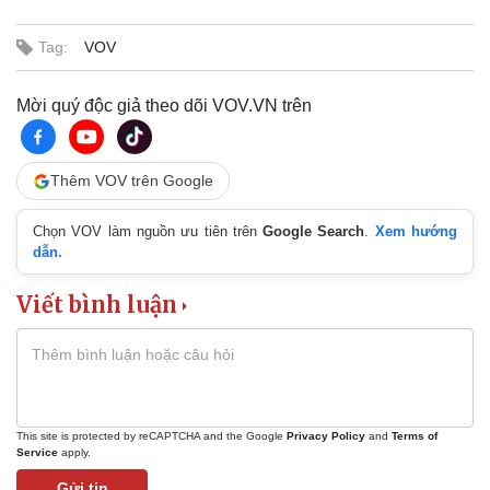
Tag:
VOV
Mời quý độc giả theo dõi VOV.VN trên
Thêm VOV trên Google
Chọn VOV làm nguồn ưu tiên trên
Google Search
.
Xem hướng
Doanh nghiệp
Công nghệ
dẫn.
Thông tin doanh nghiệp
Sành điệu
Doanh nghiệp 24h
Tin Công nghệ
Viết bình luận
Doanh nhân
Trải nghiệm
Vì cộng đồng
Chuyển đổi số
This site is protected by reCAPTCHA and the Google
Privacy Policy
and
Terms of
Service
apply.
Gửi tin