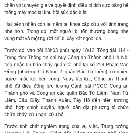
chẩn với chuyên gia và quyết định điều trị tích cực bằng hệ
thống máy móc tại khu hồi sức đặc biệt.
Hai bệnh nhân còn lại nằm tại khoa cấp cứu với tình trạng
nhẹ hơn. Trong đó, một người bị tổn thương bỏng nhẹ
vùng mắt và một người chỉ bị xây xát ngoài da.
Trước đó, vào hồi 23h03 phút ngày 18/12, Tổng đài 114 -
Trung tâm Thông tin chỉ huy Công an Thành phố Hà Nội
tiếp nhận tin báo cháy quán cà phê tại số 258 Phạm Văn
Pháp luật
Quân sự - Quốc phòng
Đồng (phường Cổ Nhuế 2, quận Bắc Từ Liêm), có nhiều
Vụ án
Vũ khí
người mắc kẹt bên trong. Ngay lập tức, Công an Thành
Tin nóng
Việt Nam
phố đã điều động lực lượng Cảnh sát PCCC Công an
Tư vấn luật
Phân tích
Thành phố và Công an các quận Bắc Từ Liêm, Nam Từ
Liêm, Cầu Giấy, Thanh Xuân, Tây Hồ đến hiện trường
phối hợp chính quyền, người dân địa phương tổ chức
chữa cháy, cứu nạn, cứu hộ.
Trước tính chất nghiêm trọng của vụ việc, Trung tướng