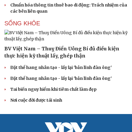
Chuẩn hóa thông tin thuê bao di động: Trách nhiệm của
các bên liên quan
SỐNG KHỎE
BV Việt Nam – Thuỵ Điển Uông Bí đủ điều kiện
thực hiện kỹ thuật lấy, ghép thận
Đặt thể hang nhân tạo - lấy lại 'bản lĩnh đàn ông'
Đặt thể hang nhân tạo - lấy lại 'bản lĩnh đàn ông'
Du lịch
Podcast
Tai biến nguy hiểm khi tiêm chất làm đẹp
Tư vấn
Câu chuyện thời sự
Săn Tour
Đọc truyện đêm khuya
Nơi cuộc đời được tái sinh
check-in
Cửa sổ tình yêu
Kể chuyện cho bé
Hạt giống tâm hồn