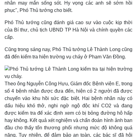
nhân may mắn sống sót. Hy vọng các anh sẽ sớm hồi
phục", Phó Thủ tướng cho biết.
Phó Thủ tướng cũng đánh giá cao sự vào cuộc kịp thời
của Bí thư, chủ tịch UBND TP Hà Nội và chính quyền các
cấp.
Cũng trong sáng nay, Phó Thủ tướng Lê Thành Long cũng
đã đến kiểm tra hiện trường vụ cháy ở Phạm Văn Đồng.
Kinh tế
Thị trường
Bất động sản
Giá vàng
Khởi nghiệp
Tiêu dùng
Theo ông Nguyễn Công Hựu, Giám đốc Bệnh viện E, trong
Tỷ giá
số 4 bệnh nhân được đưa đến, hiện có 2 người đã được
Chứng khoán
chuyển vào khu hồi sức đặc biệt. Hai bệnh nhân này có
Giá cà phê
dấu hiệu khó thở, nghi ngờ ngộ độc khí CO2 và đang
được kiểm tra để xác định xem có bị bỏng đường hô hấp
hay không. Kết quả xét nghiệm và chẩn đoán hình ảnh ban
đầu cho thấy tổn thương phổi nhưng mức độ không quá
nặng. Tuy nhiên, để đảm bảo an toàn, các bác sĩ đã hội