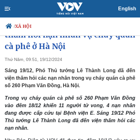
English
Phó Thủ tướng Lê Thành Long
XÃ HỘI
/
thăm hỏi nạn nhân vụ cháy quán
cà phê ở Hà Nội
Chính trị
Xã hội
Thứ Năm, 09:51, 19/12/2024
Đảng
Tin 24h
Sáng 19/12, Phó Thủ tướng Lê Thành Long đã đến
Tổ chức nhân sự
Dự báo thời tiết
viện thăm hỏi các nạn nhân trong vụ cháy quán cà phê
Quốc hội
Giáo dục
số 260 Phạm Văn Đồng, Hà Nội.
Nhận diện sự thật
Dấu ấn VOV
Việc làm
Trong vụ cháy quán cà phê số 260 Phạm Văn Đồng
Biển đảo
vào đêm 18/12 khiến 11 người tử vong, 4 nạn nhân
đang được cấp cứu tại Bệnh viện E. Sáng 19/12 Phó
Thủ tướng Lê Thành Long đã đến viện thăm hỏi các
nạn nhân.