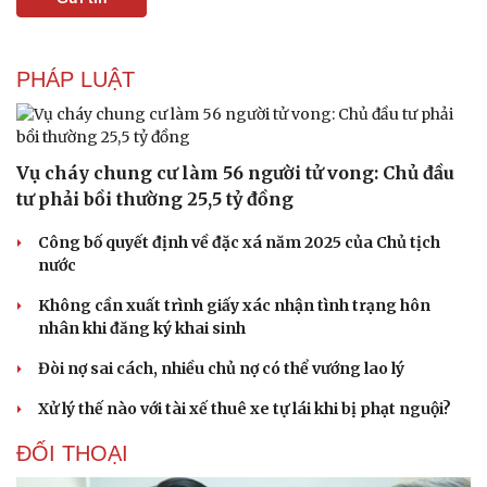
PHÁP LUẬT
Vụ cháy chung cư làm 56 người tử vong: Chủ đầu
tư phải bồi thường 25,5 tỷ đồng
Sức khỏe
Đời sống
Công bố quyết định về đặc xá năm 2025 của Chủ tịch
nước
Dinh dưỡng - món ngon
Nhà đẹp
Cây thuốc
Blog
Không cần xuất trình giấy xác nhận tình trạng hôn
Sản phụ khoa
Tình yêu - Gia đình
nhân khi đăng ký khai sinh
Nhi khoa
Nam khoa
Đòi nợ sai cách, nhiều chủ nợ có thể vướng lao lý
Làm đẹp - giảm cân
Phòng mạch online
Xử lý thế nào với tài xế thuê xe tự lái khi bị phạt nguội?
Ăn sạch sống khỏe
ĐỐI THOẠI