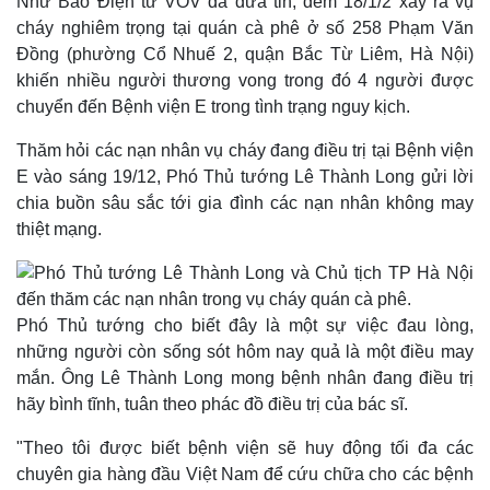
Như Báo Điện tử VOV đã đưa tin, đêm 18/1/2 xảy ra vụ
cháy nghiêm trọng tại quán cà phê ở số 258 Phạm Văn
Đồng (phường Cổ Nhuế 2, quận Bắc Từ Liêm, Hà Nội)
khiến nhiều người thương vong trong đó 4 người được
chuyển đến Bệnh viện E trong tình trạng nguy kịch.
Thăm hỏi các nạn nhân vụ cháy đang điều trị tại Bệnh viện
E vào sáng 19/12, Phó Thủ tướng Lê Thành Long gửi lời
chia buồn sâu sắc tới gia đình các nạn nhân không may
thiệt mạng.
Thế giới
Multimedia
Quan sát
Video
Cuộc sống đó đây
Ảnh
Hồ sơ
E-Magazine
Phó Thủ tướng cho biết đây là một sự việc đau lòng,
Infographic
những người còn sống sót hôm nay quả là một điều may
mắn. Ông Lê Thành Long mong bệnh nhân đang điều trị
hãy bình tĩnh, tuân theo phác đồ điều trị của bác sĩ.
"Theo tôi được biết bệnh viện sẽ huy động tối đa các
chuyên gia hàng đầu Việt Nam để cứu chữa cho các bệnh