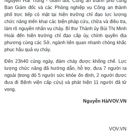
Nguyễn Hải Trung - Giám đốc Công an thành phố cùng
Ban Giám đốc và các Phòng nghiệp vụ Công an thành
phố trực tiếp có mặt tại hiện trường chỉ đạo lực lượng
chức năng triển khai các biện pháp cứu, chữa và điều tra,
làm rõ nguyên nhân vụ cháy. Bí thư Thành ủy Bùi Thị Minh
Hoài đến hiện trường chỉ đạo cấp ủy, chính quyền địa
phương cùng các Sở, ngành liên quan nhanh chóng khắc
phục hậu quả vụ cháy.
Thể thao
Ô tô - Xe máy
Đến 23h40 cùng ngày, đám cháy được khống chế. Lực
lượng chức năng đã hướng dẫn, hỗ trợ, đưa 7 người ra
Bóng đá
Ô tô
Lịch thi đấu bóng đá
Xe máy
ngoài (trong đó 5 người sức khỏe ổn định, 2 người được
Thế giới thể thao
Tư vấn
đưa đi Bệnh viện cấp cứu) và phát hiện 11 người đã tử
eSports
vong.
Hậu trường
Nguyễn Hà/VOV.VN
VOV.VN