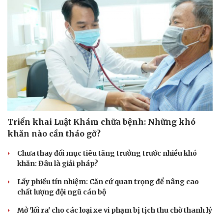
Triển khai Luật Khám chữa bệnh: Những khó
khăn nào cần tháo gỡ?
Văn hóa
Giải trí
Chưa thay đổi mục tiêu tăng trưởng trước nhiều khó
Sân khấu - Điện ảnh
Nghệ sĩ
khăn: Đâu là giải pháp?
Văn học
Thời trang
Âm nhạc
Sao Việt
Lấy phiếu tín nhiệm: Căn cứ quan trọng để nâng cao
Di sản
chất lượng đội ngũ cán bộ
Mở 'lối ra' cho các loại xe vi phạm bị tịch thu chờ thanh lý