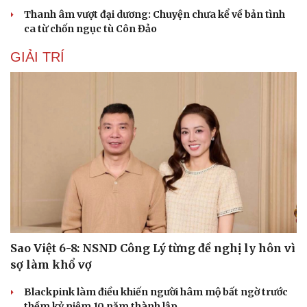
Thanh âm vượt đại dương: Chuyện chưa kể về bản tình
ca từ chốn ngục tù Côn Đảo
GIẢI TRÍ
Sao Việt 6-8: NSND Công Lý từng đề nghị ly hôn vì
sợ làm khổ vợ
Blackpink làm điều khiến người hâm mộ bất ngờ trước
thềm kỷ niệm 10 năm thành lập