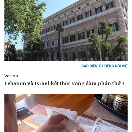
Vụ án
Vũ khí
Tin nóng
Việt Nam
Tư vấn luật
Phân tích