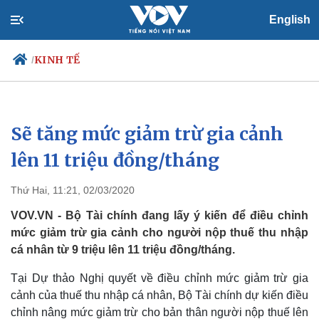
English
KINH TẾ
/
Sẽ tăng mức giảm trừ gia cảnh
Chính trị
Xã hội
Đảng
Tin 24h
lên 11 triệu đồng/tháng
Tổ chức nhân sự
Dự báo thời tiết
Quốc hội
Giáo dục
Thứ Hai, 11:21, 02/03/2020
Nhận diện sự thật
Dấu ấn VOV
Việc làm
VOV.VN - Bộ Tài chính đang lấy ý kiến để điều chỉnh
Biển đảo
mức giảm trừ gia cảnh cho người nộp thuế thu nhập
cá nhân từ 9 triệu lên 11 triệu đồng/tháng.
Tại Dự thảo Nghị quyết về điều chỉnh mức giảm trừ gia
cảnh của thuế thu nhập cá nhân, Bộ Tài chính dự kiến điều
chỉnh nâng mức giảm trừ cho bản thân người nộp thuế lên