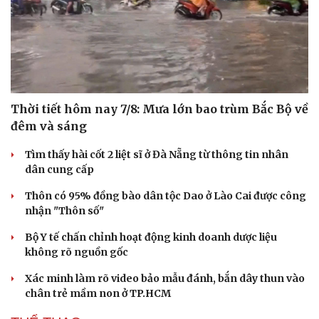
Thời tiết hôm nay 7/8: Mưa lớn bao trùm Bắc Bộ về
đêm và sáng
Tìm thấy hài cốt 2 liệt sĩ ở Đà Nẵng từ thông tin nhân
dân cung cấp
Thôn có 95% đồng bào dân tộc Dao ở Lào Cai được công
nhận "Thôn số"
Bộ Y tế chấn chỉnh hoạt động kinh doanh dược liệu
không rõ nguồn gốc
Xác minh làm rõ video bảo mẫu đánh, bắn dây thun vào
chân trẻ mầm non ở TP.HCM