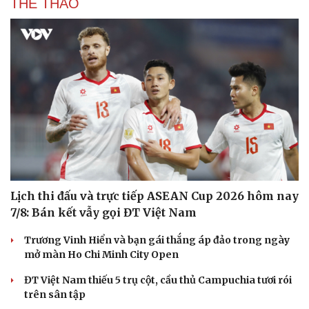
THỂ THAO
Lịch thi đấu và trực tiếp ASEAN Cup 2026 hôm nay
Văn hóa
Giải trí
7/8: Bán kết vẫy gọi ĐT Việt Nam
Sân khấu - Điện ảnh
Nghệ sĩ
Văn học
Thời trang
Trương Vinh Hiển và bạn gái thắng áp đảo trong ngày
Âm nhạc
Sao Việt
mở màn Ho Chi Minh City Open
Di sản
ĐT Việt Nam thiếu 5 trụ cột, cầu thủ Campuchia tươi rói
trên sân tập