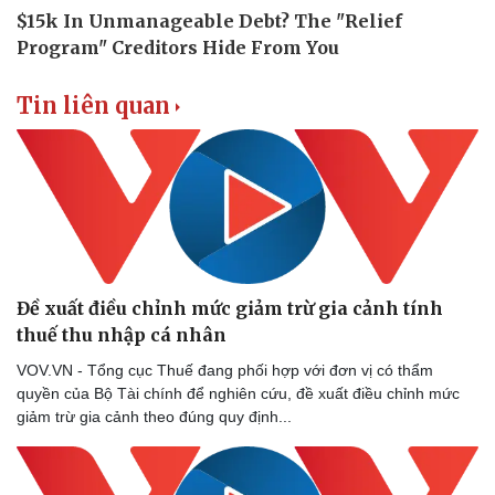
Thể thao
Ô tô - Xe máy
Bóng đá
Ô tô
Lịch thi đấu bóng đá
Xe máy
Thế giới thể thao
Tư vấn
Tin liên quan
eSports
Hậu trường
Đề xuất điều chỉnh mức giảm trừ gia cảnh tính
thuế thu nhập cá nhân
VOV.VN - Tổng cục Thuế đang phối hợp với đơn vị có thẩm
quyền của Bộ Tài chính để nghiên cứu, đề xuất điều chỉnh mức
giảm trừ gia cảnh theo đúng quy định...