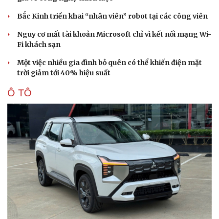
Bắc Kinh triển khai “nhân viên” robot tại các công viên
Nguy cơ mất tài khoản Microsoft chỉ vì kết nối mạng Wi-
Fi khách sạn
Một việc nhiều gia đình bỏ quên có thể khiến điện mặt
trời giảm tới 40% hiệu suất
Sức khỏe
Đời sống
Dinh dưỡng - món ngon
Nhà đẹp
Ô TÔ
Cây thuốc
Blog
Sản phụ khoa
Tình yêu - Gia đình
Nhi khoa
Nam khoa
Làm đẹp - giảm cân
Phòng mạch online
Ăn sạch sống khỏe