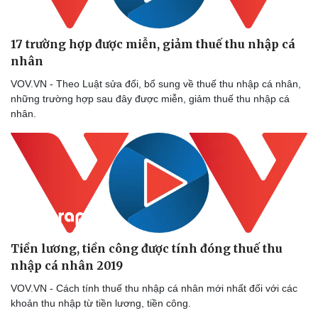
17 trường hợp được miễn, giảm thuế thu nhập cá
nhân
Doanh nghiệp
Công nghệ
VOV.VN - Theo Luật sửa đổi, bổ sung về thuế thu nhập cá nhân,
Thông tin doanh nghiệp
Sành điệu
những trường hợp sau đây được miễn, giảm thuế thu nhập cá
Doanh nghiệp 24h
Tin Công nghệ
nhân.
Doanh nhân
Trải nghiệm
Vì cộng đồng
Chuyển đổi số
Tiền lương, tiền công được tính đóng thuế thu
nhập cá nhân 2019
VOV.VN - Cách tính thuế thu nhập cá nhân mới nhất đối với các
khoản thu nhập từ tiền lương, tiền công.