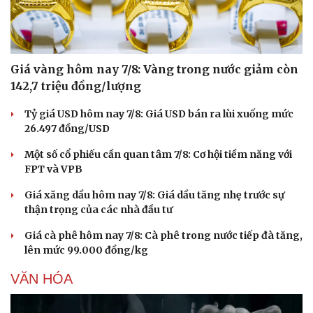
Giá vàng hôm nay 7/8: Vàng trong nước giảm còn
142,7 triệu đồng/lượng
Tỷ giá USD hôm nay 7/8: Giá USD bán ra lùi xuống mức
26.497 đồng/USD
Một số cổ phiếu cần quan tâm 7/8: Cơ hội tiềm năng với
FPT và VPB
Giá xăng dầu hôm nay 7/8: Giá dầu tăng nhẹ trước sự
thận trọng của các nhà đầu tư
Giá cà phê hôm nay 7/8: Cà phê trong nước tiếp đà tăng,
Du lịch
Podcast
lên mức 99.000 đồng/kg
Tư vấn
Câu chuyện thời sự
VĂN HÓA
Săn Tour
Đọc truyện đêm khuya
check-in
Cửa sổ tình yêu
Kể chuyện cho bé