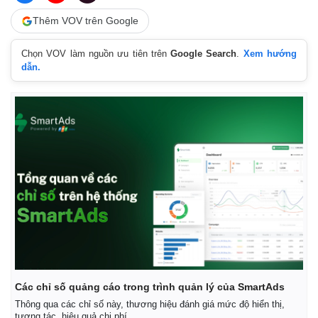
Thêm VOV trên Google
Chọn VOV làm nguồn ưu tiên trên
Google Search
.
Xem hướng
dẫn.
Kinh tế
Thị trường
Bất động sản
Giá vàng
Khởi nghiệp
Tiêu dùng
Các chỉ số quảng cáo trong trình quản lý của SmartAds
Tỷ giá
Thông qua các chỉ số này, thương hiệu đánh giá mức độ hiển thị,
Chứng khoán
tương tác, hiệu quả chi phí.