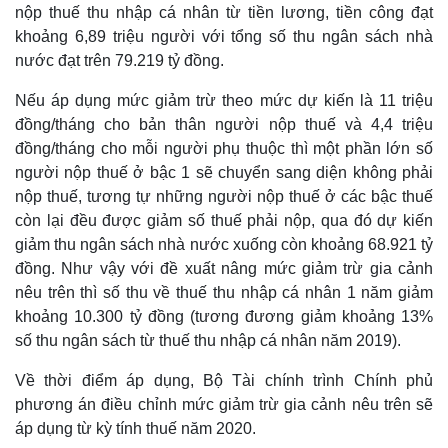
nộp thuế thu nhập cá nhân từ tiền lương, tiền công đạt
khoảng 6,89 triệu người với tổng số thu ngân sách nhà
nước đạt trên 79.219 tỷ đồng.
Nếu áp dụng mức giảm trừ theo mức dự kiến là 11 triệu
đồng/tháng cho bản thân người nộp thuế và 4,4 triệu
đồng/tháng cho mỗi người phụ thuộc thì một phần lớn số
người nộp thuế ở bậc 1 sẽ chuyển sang diện không phải
nộp thuế, tương tự những người nộp thuế ở các bậc thuế
còn lại đều được giảm số thuế phải nộp, qua đó dự kiến
giảm thu ngân sách nhà nước xuống còn khoảng 68.921 tỷ
đồng. Như vậy với đề xuất nâng mức giảm trừ gia cảnh
Thế giới
Multimedia
nêu trên thì số thu về thuế thu nhập cá nhân 1 năm giảm
Quan sát
Video
khoảng 10.300 tỷ đồng (tương đương giảm khoảng 13%
Cuộc sống đó đây
Ảnh
số thu ngân sách từ thuế thu nhập cá nhân năm 2019).
Hồ sơ
E-Magazine
Infographic
Về thời điểm áp dụng, Bộ Tài chính trình Chính phủ
phương án điều chỉnh mức giảm trừ gia cảnh nêu trên sẽ
áp dụng từ kỳ tính thuế năm 2020.