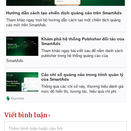
Thể thao
Ô tô - Xe máy
Bóng đá
Ô tô
Hướng dẫn cách tạo chiến dịch quảng cáo trên SmartAds
Lịch thi đấu bóng đá
Xe máy
Tham khảo ngay trọn bộ hướng dẫn cách tạo một chiến dịch quảng
Thế giới thể thao
Tư vấn
cáo mới trên SmartAds.
eSports
Hậu trường
Khám phá hệ thống Publisher đối tác của
SmartAds
Tham khảo ngay bài viết sau để nắm danh sách
publisher trong hệ thống quảng cáo của
SmartAds.
Các chỉ số quảng cáo trong trình quản lý
của SmartAds
Thông qua các chỉ số này, thương hiệu đánh giá
mức độ hiển thị, tương tác, hiệu quả chi phí.
Viết bình luận