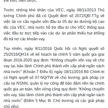
thể thực hiện được.
Trước những khó khăn của VEC, ngày 08/11/2013 Thủ
tướng Chính phủ đã có Quyết định số 2072/QĐ-TTg về
việc tái cơ cấu nguồn vốn đầu tư 05 dự án đường bộ cao
tốc của VEC, nhà nước hỗ trợ đầu tư cho VEC thông qua
việc đầu tư trực tiếp vào các dự án phần thiếu hụt không
đủ trả nợ các khoản vay.
Tuy nhiên, ngày 9/11/2016 Quốc hội có Nghị quyết số
25/2016/QH14 về kế hoạch tài chính 5 năm quốc gia giai
đoạn 2016-2020 quy định: “Không chuyển vốn vay về cho
vay lại, bảo lãnh Chính phủ thành vốn cấp phát ngân sách
nhà nước” (Khoản 7 Điều 4); ngày 18/11/2016 Bộ Chính trị
có Nghị quyết số 07-NQ/TW về chủ trương, giải pháp cơ
cấu lại NSNN, quản lý nợ công để bảo đảm nền tài chính
Kinh tế
Thị trường
quốc gia an toàn, bền vững cũng quy định: “Không chuyển
Bất động sản
Giá vàng
vốn vay, bảo lãnh chính phủ thành vốn cấp phát ngân sách
Khởi nghiệp
Tiêu dùng
Tỷ giá
nhà nước” (Điểm 5 Mục III. Chủ trương và các giải pháp
Chứng khoán
chủ yếu).