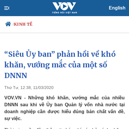
English
KINH TẾ
/
“Siêu Ủy ban” phản hồi về khó
Chính trị
Xã hội
Đảng
Tin 24h
khăn, vướng mắc của một số
Tổ chức nhân sự
Dự báo thời tiết
DNNN
Quốc hội
Giáo dục
Nhận diện sự thật
Dấu ấn VOV
Việc làm
Thứ Tư, 12:38, 11/03/2020
Biển đảo
VOV.VN - Những khó khăn, vướng mắc của nhiều
DNNN sau khi về Ủy ban Quản lý vốn nhà nước tại
doanh nghiệp cần được hiểu đúng bản chất vấn đề,
sự việc.