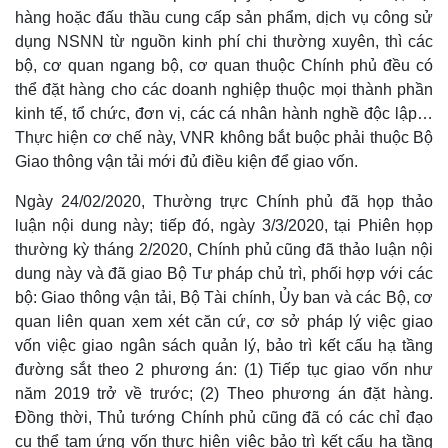
hàng hoặc đấu thầu cung cấp sản phẩm, dịch vụ công sử
dụng NSNN từ nguồn kinh phí chi thường xuyên, thì các
bộ, cơ quan ngang bộ, cơ quan thuộc Chính phủ đều có
thể đặt hàng cho các doanh nghiệp thuộc mọi thành phần
kinh tế, tổ chức, đơn vị, các cá nhân hành nghề độc lập…
Thực hiện cơ chế này, VNR không bắt buộc phải thuộc Bộ
Giao thông vận tải mới đủ điều kiện để giao vốn.
Ngày 24/02/2020, Thường trực Chính phủ đã họp thảo
luận nội dung này; tiếp đó, ngày 3/3/2020, tại Phiên họp
thường kỳ tháng 2/2020, Chính phủ cũng đã thảo luận nội
dung này và đã giao Bộ Tư pháp chủ trì, phối hợp với các
Thế giới
Multimedia
bộ: Giao thông vận tải, Bộ Tài chính, Ủy ban và các Bộ, cơ
Quan sát
Video
quan liên quan xem xét căn cứ, cơ sở pháp lý việc giao
Cuộc sống đó đây
Ảnh
vốn việc giao ngân sách quản lý, bảo trì kết cấu hạ tầng
Hồ sơ
E-Magazine
đường sắt theo 2 phương án: (1) Tiếp tục giao vốn như
Infographic
năm 2019 trở về trước; (2) Theo phương án đặt hàng.
Đồng thời, Thủ tướng Chính phủ cũng đã có các chỉ đạo
cụ thể tạm ứng vốn thực hiện việc bảo trì kết cấu hạ tầng