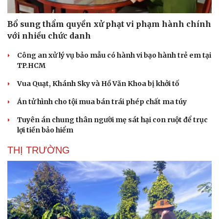
Bổ sung thẩm quyền xử phạt vi phạm hành chính
với nhiều chức danh
Công an xử lý vụ bảo mẫu có hành vi bạo hành trẻ em tại
TP.HCM
Vua Quạt, Khánh Sky và Hồ Văn Khoa bị khởi tố
Án tử hình cho tội mua bán trái phép chất ma túy
Tuyên án chung thân người mẹ sát hại con ruột để trục
lợi tiền bảo hiểm
THỊ TRƯỜNG