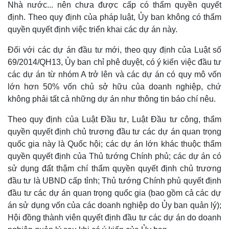
Nhà nước... nên chưa được cấp có thẩm quyền quyết
định. Theo quy định của pháp luật, Ủy ban không có thẩm
quyền quyết định việc triển khai các dự án này.
Đối với các dự án đầu tư mới, theo quy định của Luật số
69/2014/QH13, Ủy ban chỉ phê duyệt, có ý kiến việc đầu tư
các dự án từ nhóm A trở lên và các dự án có quy mô vốn
lớn hơn 50% vốn chủ sở hữu của doanh nghiệp, chứ
không phải tất cả những dự án như thông tin báo chí nêu.
Theo quy định của Luật Đầu tư, Luật Đầu tư công, thẩm
quyền quyết định chủ trương đầu tư các dự án quan trọng
quốc gia này là Quốc hội; các dự án lớn khác thuộc thẩm
quyền quyết định của Thủ tướng Chính phủ; các dự án có
sử dụng đất thậm chí thẩm quyền quyết định chủ trương
đầu tư là UBND cấp tỉnh; Thủ tướng Chính phủ quyết định
đầu tư các dự án quan trọng quốc gia (bao gồm cả các dự
án sử dụng vốn của các doanh nghiệp do Ủy ban quản lý);
Hội đồng thành viên quyết định đầu tư các dự án do doanh
Pháp luật
Quân sự - Quốc phòng