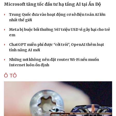
Microsoft tăng tốc đầu tư hạ tầng AI tại Ấn Độ
Trung Quốc đưa vào hoạt động cơ sở điện toán AI lớn
nhất thế giới
Meta bị buộc bồi thường 567 triệu USD vì gây hại cho trẻ
em
ChatGPT miễn phí được “cởi trói”, OpenAI thêm loạt
tính năng AI mới
Những nơi không nên đặt router Wi-Fi nếu muốn
Internet luôn ổn định
Ô TÔ
Du lịch
Podcast
Tư vấn
Câu chuyện thời sự
Săn Tour
Đọc truyện đêm khuya
check-in
Cửa sổ tình yêu
Kể chuyện cho bé