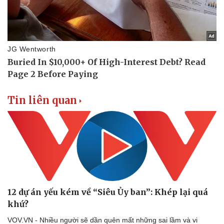
Sức khỏe
Đời sống
Dinh dưỡng - món ngon
Nhà đẹp
Tin liên quan
Cây thuốc
Blog
Sản phụ khoa
Tình yêu - Gia đình
Nhi khoa
Nam khoa
Làm đẹp - giảm cân
Phòng mạch online
Ăn sạch sống khỏe
12 dự án yếu kém về “Siêu Ủy ban”: Khép lại quá
khứ?
VOV.VN - Nhiều người sẽ dần quên mất những sai lầm và vi