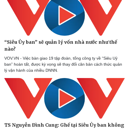
“Siêu Ủy ban” sẽ quản lý vốn nhà nước như thế
nào?
VOV.VN - Việc bàn giao 19 tập đoàn, tổng công ty về “Siêu Uỷ
ban” hoàn tất, được kỳ vọng sẽ thay đổi căn bản cách thức quản
lý vận hành của nhiều DNNN.
Văn hóa
Giải trí
Sân khấu - Điện ảnh
Nghệ sĩ
Văn học
Thời trang
Âm nhạc
Sao Việt
Di sản
TS Nguyễn Đình Cung: Ghế tại Siêu Ủy ban không