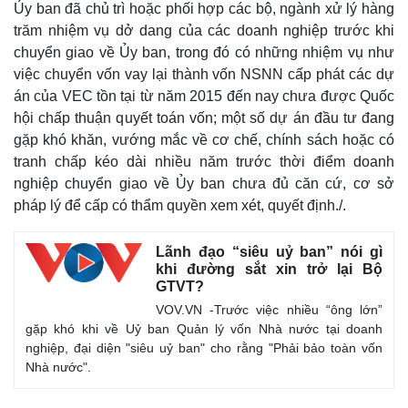
Ủy ban đã chủ trì hoặc phối hợp các bộ, ngành xử lý hàng
trăm nhiệm vụ dở dang của các doanh nghiệp trước khi
chuyển giao về Ủy ban, trong đó có những nhiệm vụ như
việc chuyển vốn vay lại thành vốn NSNN cấp phát các dự
án của VEC tồn tại từ năm 2015 đến nay chưa được Quốc
hội chấp thuận quyết toán vốn; một số dự án đầu tư đang
gặp khó khăn, vướng mắc về cơ chế, chính sách hoặc có
tranh chấp kéo dài nhiều năm trước thời điểm doanh
nghiệp chuyển giao về Ủy ban chưa đủ căn cứ, cơ sở
pháp lý để cấp có thẩm quyền xem xét, quyết định./.
Lãnh đạo “siêu uỷ ban” nói gì
khi đường sắt xin trở lại Bộ
GTVT?
VOV.VN -Trước việc nhiều “ông lớn”
gặp khó khi về Uỷ ban Quản lý vốn Nhà nước tại doanh
nghiệp, đại diện "siêu uỷ ban" cho rằng "Phải bảo toàn vốn
Nhà nước".