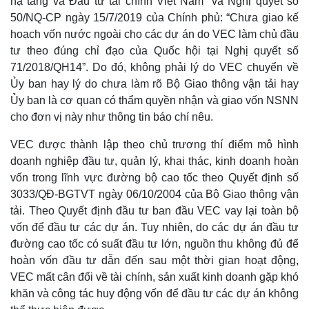
hạ tầng và Đầu tư tài chính Việt Nam” và Nghị quyết số
50/NQ-CP ngày 15/7/2019 của Chính phủ: “Chưa giao kế
hoạch vốn nước ngoài cho các dự án do VEC làm chủ đầu
tư theo đúng chỉ đạo của Quốc hội tại Nghị quyết số
71/2018/QH14”. Do đó, không phải lý do VEC chuyển về
Ủy ban hay lý do chưa làm rõ Bộ Giao thông vận tải hay
Ủy ban là cơ quan có thẩm quyền nhận và giao vốn NSNN
cho đơn vị này như thông tin báo chí nêu.
VEC được thành lập theo chủ trương thí điểm mô hình
doanh nghiệp đầu tư, quản lý, khai thác, kinh doanh hoàn
vốn trong lĩnh vực đường bộ cao tốc theo Quyết định số
3033/QĐ-BGTVT ngày 06/10/2004 của Bộ Giao thông vận
tải. Theo Quyết định đầu tư ban đầu VEC vay lại toàn bộ
vốn để đầu tư các dự án. Tuy nhiên, do các dự án đầu tư
đường cao tốc có suất đầu tư lớn, nguồn thu không đủ để
hoàn vốn đầu tư dẫn đến sau một thời gian hoạt động,
VEC mất cân đối về tài chính, sản xuất kinh doanh gặp khó
khăn và công tác huy động vốn để đầu tư các dự án không