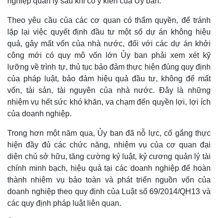
nghiệp quản lý sau khi có ý kiến của Ủy ban.
Vụ án
Vũ khí
Tin nóng
Việt Nam
Theo yêu cầu của các cơ quan có thẩm quyền, để tránh
Tư vấn luật
Phân tích
lặp lại việc quyết định đầu tư một số dự án không hiệu
quả, gây mất vốn của nhà nước, đối với các dự án khởi
công mới có quy mô vốn lớn Ủy ban phải xem xét kỹ
lưỡng về trình tự, thủ tục bảo đảm thực hiện đúng quy định
của pháp luật, bảo đảm hiệu quả đầu tư, không để mất
vốn, tài sản, tài nguyên của nhà nước. Đây là những
nhiệm vụ hết sức khó khăn, va chạm đến quyền lợi, lợi ích
của doanh nghiệp.
Trong hơn một năm qua, Ủy ban đã nỗ lực, cố gắng thực
hiện đầy đủ các chức năng, nhiệm vụ của cơ quan đại
diện chủ sở hữu, tăng cường kỷ luật, kỷ cương quản lý tài
chính minh bạch, hiệu quả tại các doanh nghiệp để hoàn
thành nhiệm vụ bảo toàn và phát triển nguồn vốn của
doanh nghiệp theo quy định của Luật số 69/2014/QH13 và
các quy định pháp luật liên quan.