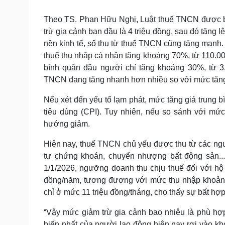
Theo TS. Phan Hữu Nghị, Luật thuế TNCN được b
trừ gia cảnh ban đầu là 4 triệu đồng, sau đó tăng lê
nền kinh tế, số thu từ thuế TNCN cũng tăng mạnh. 
thuế thu nhập cá nhân tăng khoảng 70%, từ 110.000
bình quân đầu người chỉ tăng khoảng 30%, từ 
TNCN đang tăng nhanh hơn nhiều so với mức tăng 
Nếu xét đến yếu tố lạm phát, mức tăng giá trung b
tiêu dùng (CPI). Tuy nhiên, nếu so sánh với mứ
hướng giảm.
Hiện nay, thuế TNCN chủ yếu được thu từ các nguồ
tư chứng khoán, chuyển nhượng bất động sản... 
1/1/2026, ngưỡng doanh thu chịu thuế đối với hộ 
đồng/năm, tương đương với mức thu nhập khoảng 1
chỉ ở mức 11 triệu đồng/tháng, cho thấy sự bất hợp
“Vậy mức giảm trừ gia cảnh bao nhiêu là phù hợ
biến nhất của người lao động hiện nay rơi vào kh