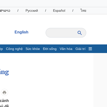
ສາລາວ
/
Русский
/
Español
/
ไทย
English
ệp
Công nghệ
Sức khỏe
Đời sống
Văn hóa
Giải trí
inh tế
Thị trường
ất động sản
Giá vàng
ằng
hởi nghiệp
Tiêu dùng
Tỷ giá
Chứng khoán
Giá cà phê
oanh nghiệp
Công nghệ
 cảnh
hông tin doanh nghiệp
Sành điệu
hủ đề