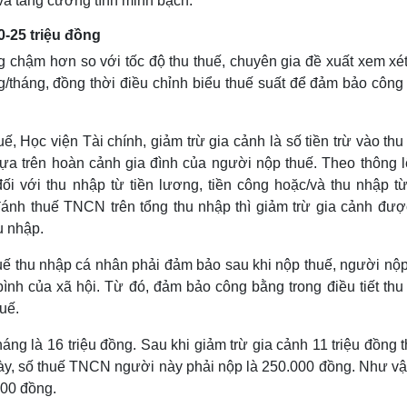
 và tăng cường tính minh bạch.
0-25 triệu đồng
 chậm hơn so với tốc độ thu thuế, chuyên gia đề xuất xem xét
ng/tháng, đồng thời điều chỉnh biểu thuế suất để đảm bảo công
Học viện Tài chính, giảm trừ gia cảnh là số tiền trừ vào thu
dựa trên hoàn cảnh gia đình của người nộp thuế. Theo thông l
i với thu nhập từ tiền lương, tiền công hoặc/và thu nhập từ
ánh thuế TNCN trên tổng thu nhập thì giảm trừ gia cảnh đượ
u nhập.
uế thu nhập cá nhân phải đảm bảo sau khi nộp thuế, người nộp
bình của xã hội. Từ đó, đảm bảo công bằng trong điều tiết thu
uế.
ng là 16 triệu đồng. Sau khi giảm trừ gia cảnh 11 triệu đồng t
này, số thuế TNCN người này phải nộp là 250.000 đồng. Như vậ
000 đồng.