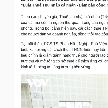
Tin nóng
Việt Nam
"Luật Thuế Thu nhập cá nhân - Đảm bảo công b
Tư vấn luật
Phân tích
Theo các chuyên gia, Thuế thu nhập cá nhân (TNCN
của cải mà còn là nguồn thu quan trọng của ngân
Sức khỏe
Đời sống
phòng. Trong bối cảnh hiện nay, cải cách thuế 
Dinh dưỡng - món ngon
Nhà đẹp
cho người dân và doanh nghiệp, đồng thời tạo độn
Cây thuốc
Blog
Sản phụ khoa
Tình yêu - Gia đình
Tại hội thảo, PGS.TS Phan Hữu Nghị - Phó Viện 
Nhi khoa
biết, xu hướng cải cách thuế TNCN hiện nay trên 
Nam khoa
tiêu chính là giảm gánh nặng thuế cho người lao 
Làm đẹp - giảm cân
trực thu và mở rộng cơ sở thuế để thích ứng với ch
Phòng mạch online
kinh tế, hướng tới tăng trưởng bền vững.
Ăn sạch sống khỏe
Cải chính