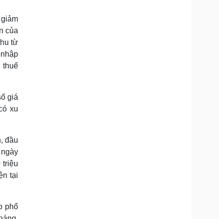
 giảm
ển của
thu từ
u nhập
 thuế
số giá
có xu
, đầu
 ngày
triệu
n tại
p phổ
háng.