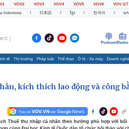
V1
VOV2
VOV3
VOV4
VOV5
VOV6
VOV GT
a Indonesia
/
日本語
/
ខ្មែរ
/
한국어
/
ພາ
35°C
Podcast
Radio
inh tế
Thị trường
Pháp luật
Thể thao
Ô tô - Xe máy
Doanh nghi
Thế giới
Multimedia
K
Quan sát
Video
B
hân, kích thích lao động và công b
Cuộc sống đó đây
Ảnh
K
Hồ sơ
E-Magazine
Infographic
Thể thao
Ô tô - Xe máy
D
ách Thuế thu nhập cá nhân theo hướng phù hợp với bối
Bóng đá
Ô tô
T
i hợp cùng Đại học Kinh tế Quốc dân tổ chức hội thảo với c