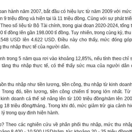
an hành năm 2007, bắt đầu có hiệu lực từ năm 2009 với mức
n 9 triệu đồng và hiện tại là 11 triệu đồng. Cùng với sự phát tri
Theo số liệu từ Bộ Tài chính, trong giai đoạn 2020-2024, tổng 
 tỉ đồng lên gần 198.000 tỉ đồng. Tuy nhiên, trong cùng kỳ, th
3.548 USD lên 4.622 USD. Điều này cho thấy, mức đóng góp
thu nhập thực tế của người dân.
ình trong 5 năm qua rơi vào khoảng 12,85%, nếu tính theo chỉ 
c tăng thu nhập thực tế, có thể thấy sức mua của người dân 
n thu nhập như tiền lương, tiền công, thu nhập từ kinh doanh
Trong đó, tiền lương, tiền công chiếm tỉ trọng lớn nhất. Từ
kinh doanh cá thể sẽ nâng lên từ 100 triệu đồng/năm lên 200 
8 triệu đồng/tháng. Trong khi đó, mức giảm trừ gia cảnh hiệ
 lý trong quy định hiện hành.
p? Theo các nghiên cứu về phân phối thu nhập, mức thu nhậ
oảng 8.400 - 10.500 USD/năm, tức khoảng 20 - 25 triệu đồng/t