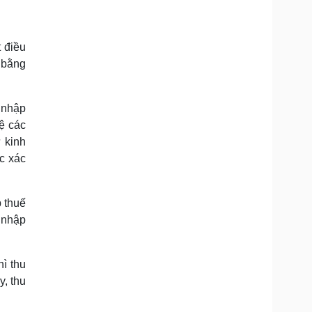
 điều
 bằng
 nhập
ệ các
 kinh
c xác
 thuế
 nhập
hì thu
y, thu