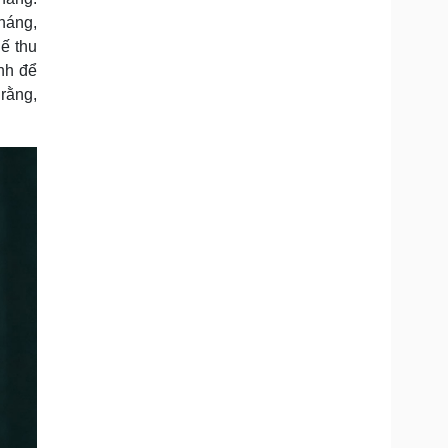
tháng,
ế thu
nh để
rằng,