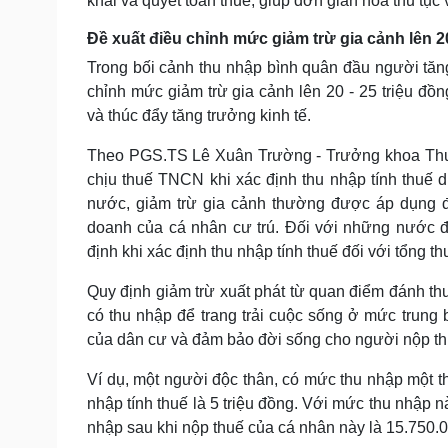
khai và quyết toán thuế, giúp đơn giản hóa thủ tục
Đề xuất điều chỉnh mức giảm trừ gia cảnh lên 2
Trong bối cảnh thu nhập bình quân đầu người tăng
chỉnh mức giảm trừ gia cảnh lên 20 - 25 triệu đồ
và thúc đẩy tăng trưởng kinh tế.
Theo PGS.TS Lê Xuân Trường - Trưởng khoa Thuế, 
chịu thuế TNCN khi xác định thu nhập tính thuế 
nước, giảm trừ gia cảnh thường được áp dụng đố
doanh của cá nhân cư trú. Đối với những nước đ
định khi xác định thu nhập tính thuế đối với tổng th
Quy định giảm trừ xuất phát từ quan điểm đánh th
có thu nhập để trang trải cuộc sống ở mức trung 
của dân cư và đảm bảo đời sống cho người nộp th
Ví dụ, một người độc thân, có mức thu nhập một thá
nhập tính thuế là 5 triệu đồng. Với mức thu nhập 
nhập sau khi nộp thuế của cá nhân này là 15.750.