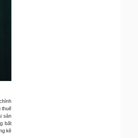
chỉnh
u thuế
i sản
g bất
ng kê