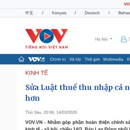
VO
中文
/
français
/
Deutsch
/
Bahas
Hà Nội
Chính trị
Xã hội
Thế giới
Multimedia
K
Chính trị
Xã hội
KINH TẾ
Đảng
Tin 24h
Sửa Luật thuế thu nhập cá n
Tổ chức nhân sự
Dự báo thời tiết
Quốc hội
Giáo dục
hơn
Nhận diện sự thật
Dấu ấn VOV
Việc làm
Biển đảo
Thứ Sáu, 20:06, 14/03/2025
Pháp luật
Quân sự - Quốc phòng
VOV.VN - Nhằm góp phần hoàn thiện chính s
Vụ án
Vũ khí
kinh tế - xã hội, chiều 14/3, Báo Lao Động phố