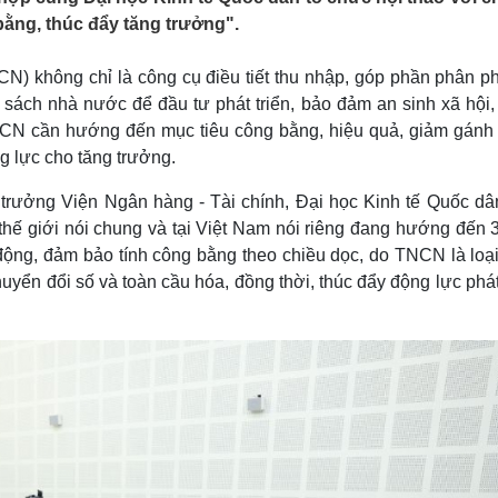
Lịch thi đấu bóng đá
Xe máy
ằng, thúc đẩy tăng trưởng".
Thế giới thể thao
Tư vấn
eSports
V
) không chỉ là công cụ điều tiết thu nhập, góp phần phân phố
Hậu trường
 sách nhà nước để đầu tư phát triển, bảo đảm an sinh xã hội,
Văn hóa
Giải trí
D
TNCN cần hướng đến mục tiêu công bằng, hiệu quả, giảm gánh
Sân khấu - Điện ảnh
Nghệ sĩ
g lực cho tăng trưởng.
Văn học
Thời trang
Âm nhạc
Sao Việt
c
trưởng Viện Ngân hàng - Tài chính, Đại học Kinh tế Quốc dâ
Di sản
thế giới nói chung và tại Việt Nam nói riêng đang hướng đến 
động, đảm bảo tính công bằng theo chiều dọc, do TNCN là loại
uyển đổi số và toàn cầu hóa, đồng thời, thúc đẩy động lực phát