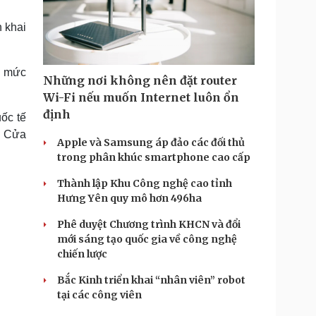
Doanh nghiệp 24h
Tin Công nghệ
Doanh nhân
Trải nghiệm
n khai
ì cộng đồng
Chuyển đổi số
g mức
u lịch
Podcast
Những nơi không nên đặt router
Tư vấn
Câu chuyện thời sự
Wi-Fi nếu muốn Internet luôn ổn
Săn Tour
Đọc truyện đêm khuya
định
ốc tế
heck-in
Cửa sổ tình yêu
à Cửa
Kể chuyện cho bé
Apple và Samsung áp đảo các đối thủ
Hạt giống tâm hồn
trong phân khúc smartphone cao cấp
Thành lập Khu Công nghệ cao tỉnh
Hưng Yên quy mô hơn 496ha
Phê duyệt Chương trình KHCN và đổi
mới sáng tạo quốc gia về công nghệ
chiến lược
Bắc Kinh triển khai “nhân viên” robot
tại các công viên