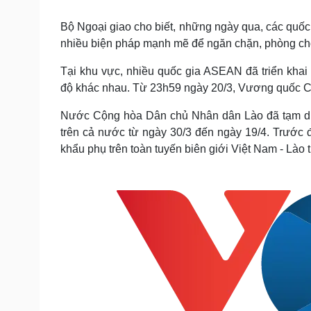
Tin nóng
Việt Nam
Tư vấn luật
Phân tích
Bộ Ngoại giao cho biết, những ngày qua, các quốc g
nhiều biện pháp mạnh mẽ để ngăn chặn, phòng chố
Tại khu vực, nhiều quốc gia ASEAN đã triển kha
Sức khỏe
Đời sống
độ khác nhau. Từ 23h59 ngày 20/3, Vương quốc C
Dinh dưỡng - món ngon
Nhà đẹp
Cây thuốc
Blog
Nước Cộng hòa Dân chủ Nhân dân Lào đã tạm dừng
Sản phụ khoa
Tình yêu - Gia đình
trên cả nước từ ngày 30/3 đến ngày 19/4. Trước
Nhi khoa
khẩu phụ trên toàn tuyến biên giới Việt Nam - Lào
Nam khoa
Làm đẹp - giảm cân
Phòng mạch online
Ăn sạch sống khỏe
Cải chính