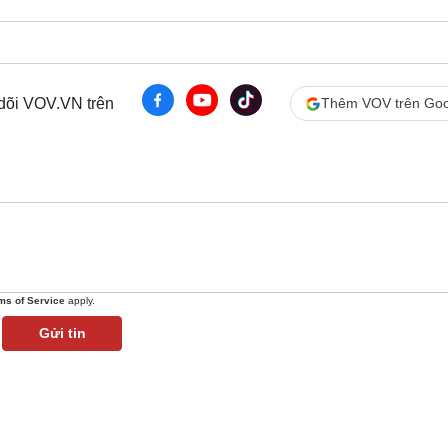
 dõi VOV.VN trên
Thêm VOV trên Goo
ms of Service
apply.
Gửi tin