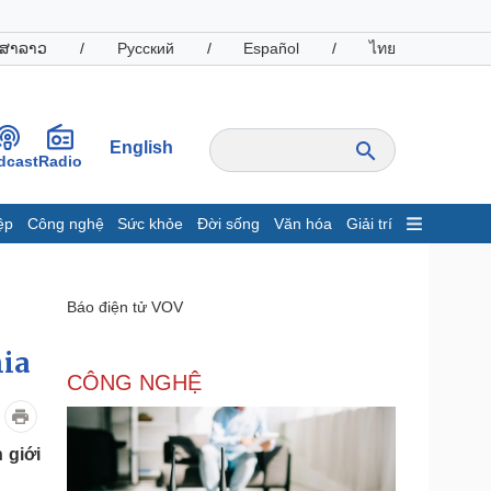
ສາລາວ
/
Русский
/
Español
/
ไทย
English
dcast
Radio
ệp
Công nghệ
Sức khỏe
Đời sống
Văn hóa
Giải trí
inh tế
Thị trường
ất động sản
Giá vàng
Báo điện tử VOV
hởi nghiệp
Tiêu dùng
Tỷ giá
hia
Chứng khoán
CÔNG NGHỆ
Giá cà phê
oanh nghiệp
Công nghệ
 giới
hông tin doanh nghiệp
Sành điệu