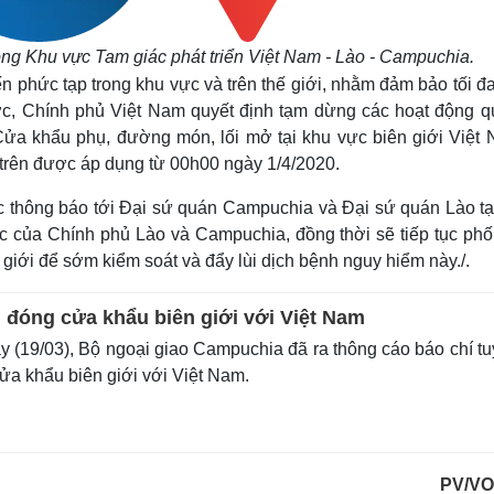
ong Khu vực Tam giác phát triển Việt Nam - Lào - Campuchia.
iến phức tạp trong khu vực và trên thế giới, nhằm đảm bảo tối đ
c, Chính phủ Việt Nam quyết định tạm dừng các hoạt động qu
 Cửa khẩu phụ, đường món, lối mở tại khu vực biên giới Việt 
trên được áp dụng từ 00h00 ngày 1/4/2020.
 thông báo tới Đại sứ quán Campuchia và Đại sứ quán Lào tại
của Chính phủ Lào và Campuchia, đồng thời sẽ tiếp tục phố
ế giới để sớm kiểm soát và đẩy lùi dịch bệnh nguy hiểm này./.
đóng cửa khẩu biên giới với Việt Nam
 (19/03), Bộ ngoại giao Campuchia đã ra thông cáo báo chí t
ửa khẩu biên giới với Việt Nam.
PV/VO