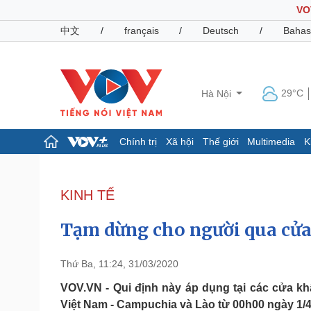
VO
中文
/
français
/
Deutsch
/
Bahas
29°C
Hà Nội
Chính trị
Xã hội
Thế giới
Multimedia
K
Chính trị
Xã hội
Đảng
Tin 24h
KINH TẾ
Tổ chức nhân sự
Dự báo thời tiết
Quốc hội
Giáo dục
Tạm dừng cho người qua cửa
Nhận diện sự thật
Dấu ấn VOV
Việc làm
Biển đảo
Thứ Ba, 11:24, 31/03/2020
Pháp luật
Quân sự - Quốc phòng
VOV.VN - Qui định này áp dụng tại các cửa k
Việt Nam - Campuchia và Lào từ 00h00 ngày 1/4
Vụ án
Vũ khí