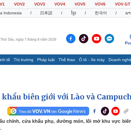
V1
VOV2
VOV3
VOV4
VOV5
VOV6
VOV GT
a Indonesia
/
日本語
/
ខ្មែរ
/
한국어
/
ພາ
Thứ Sáu, ngày 7 tháng 8 năm 2026
Po
inh tế
Thị trường
Pháp luật
Thể thao
Ô tô - Xe máy
Doanh nghi
Thế giới
Multimedia
K
Quan sát
Video
B
Cuộc sống đó đây
Ảnh
K
Hồ sơ
E-Magazine
 khẩu biên giới với Lào và Campuc
Infographic
Thể thao
Ô tô - Xe máy
D
hẩu chính, cửa khẩu phụ, đường món, lối mở khu vực biên
.
Bóng đá
Ô tô
T