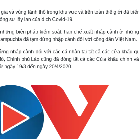
Lịch thi đấu bóng đá
Xe máy
Thế giới thể thao
Tư vấn
ia và vùng lãnh thổ trong khu vực và trên toàn thế giới đã triể
eSports
V
ng sự lây lan của dịch Covid-19.
Hậu trường
i những biện pháp kiểm soát, hạn chế xuất nhập cảnh ở nhữn
Văn hóa
Giải trí
D
ampuchia đã tạm dừng nhập cảnh đối với công dân Việt Nam.
Sân khấu - Điện ảnh
Nghệ sĩ
Văn học
Thời trang
 nhập cảnh đối với các cá nhân tại tất cả các cửa khẩu qu
Âm nhạc
Sao Việt
c
 đó, Chính phủ Lào cũng đã đóng tất cả các Cửa khẩu chính v
Di sản
 từ ngày 19/3 đến ngày 20/4/2020.