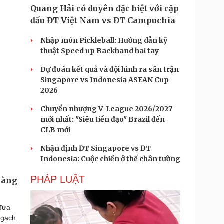
Quang Hải có duyên đặc biệt với cặp
đấu ĐT Việt Nam vs ĐT Campuchia
Nhập môn Pickleball: Hướng dẫn kỹ
thuật Speed up Backhand hai tay
Dự đoán kết quả và đội hình ra sân trận
Singapore vs Indonesia ASEAN Cup
2026
Chuyển nhượng V-League 2026/2027
mới nhất: "Siêu tiền đạo" Brazil đến
CLB mới
Nhận định ĐT Singapore vs ĐT
Indonesia: Cuộc chiến ở thế chân tường
PHÁP LUẬT
hàng
đưa
ngạch.