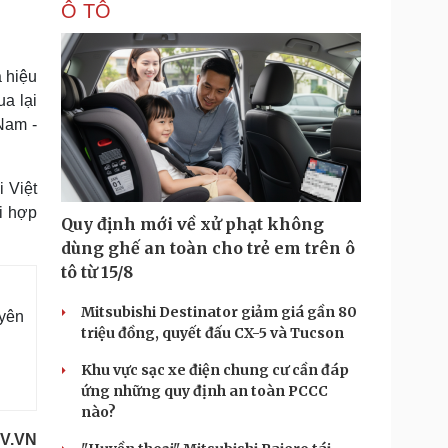
Ô TÔ
a hiệu
a lại
Nam -
 Việt
i hợp
Quy định mới về xử phạt không
dùng ghế an toàn cho trẻ em trên ô
tô từ 15/8
Mitsubishi Destinator giảm giá gần 80
uyên
triệu đồng, quyết đấu CX-5 và Tucson
Khu vực sạc xe điện chung cư cần đáp
ứng những quy định an toàn PCCC
nào?
V.VN