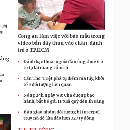
nghị
ng
Công an làm việc với bảo mẫu trong
video bắn dây thun vào chân, đánh
trẻ ở TP.HCM
uảng
Đánh bạc thua, người đàn ông thuê 6 ô
tô tự lái mang cầm cố
của
Cần Thơ: Triệt phá tụ điểm ma túy, khởi
ại
tố 3 đối tượng liên quan
Nóng 24h ngày 7/8: Cha dượng bạo
hành, bắt bé gái 11 tuổi quỳ đến 1h sáng
Bàn giao nhóm đối tượng bị Interpol
truy nã đỏ, lừa đảo hơn 327 tỷ đồng