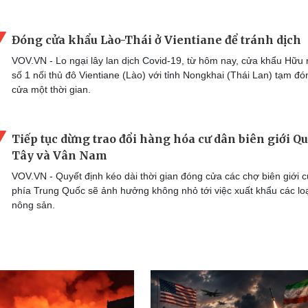
Đóng cửa khẩu Lào-Thái ở Vientiane để tránh dịch
VOV.VN - Lo ngại lây lan dịch Covid-19, từ hôm nay, cửa khẩu Hữu 
số 1 nối thủ đô Vientiane (Lào) với tỉnh Nongkhai (Thái Lan) tạm đó
cửa một thời gian.
Tiếp tục dừng trao đổi hàng hóa cư dân biên giới Q
Tây và Vân Nam
VOV.VN - Quyết định kéo dài thời gian đóng cửa các chợ biên giới 
phía Trung Quốc sẽ ảnh hưởng không nhỏ tới việc xuất khẩu các lo
nông sản.