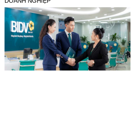
DOANH NGHIỆP
BIDV triển khai gói tín dụng ưu đãi 50.000 tỷ
đồng cho khách hàng doanh nghiệp
Thấy gì từ việc Moody's nâng xếp hạng tín nhiệm cho
SeABank?
Vinpearl trở thành thương hiệu khách sạn mạnh trên
thế giới