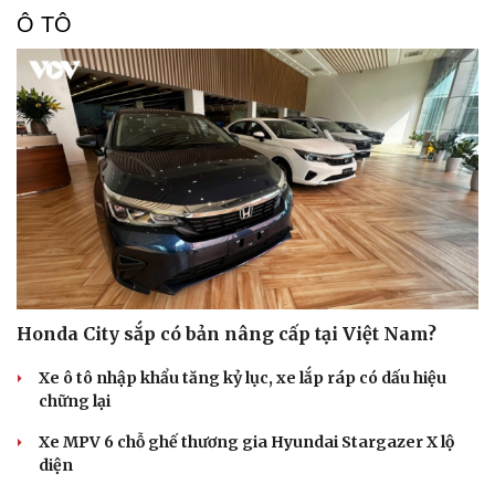
Ô TÔ
Văn hóa
Giải trí
Sân khấu - Điện ảnh
Nghệ sĩ
Văn học
Thời trang
Âm nhạc
Sao Việt
Di sản
Honda City sắp có bản nâng cấp tại Việt Nam?
Xe ô tô nhập khẩu tăng kỷ lục, xe lắp ráp có dấu hiệu
chững lại
Xe MPV 6 chỗ ghế thương gia Hyundai Stargazer X lộ
diện