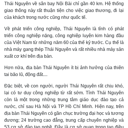
Thái Nguyên về sân bay Nội Bài chỉ gần 40 km. Hệ thống
giao thông này rất thuận tiện cho việc giao thương, đi lại
của khách trong nước cũng như quốc tế.
Về phát triển công nghiệp, Thái Nguyên là tỉnh có phát
triển công nghiệp nặng, công nghiệp luyện kim hàng đầu
của Việt Nam từ những năm 60 của thế kỷ trước. Cụ thể là
nhà máy gang thép Thái Nguyên và rất nhiều nhà máy sản
xuất cơ khí trên địa bàn.
Hơn nữa, địa bàn Thái Nguyên ít bị ảnh hưởng của thiên
tai bão lũ, động đất....
Đặc biệt, về con người, người Thái Nguyên rất chịu khó,
Kinh tế
Thị trường
lại có tư duy công nghiệp từ rất sớm. Tỉnh Thái Nguyên
Bất động sản
Giá vàng
còn là một trong những trung tâm giáo dục đào tạo cả
Khởi nghiệp
Tiêu dùng
nước, chỉ sau Hà Nội và TP Hồ Chí Minh. Hiện nay, trên
Tỷ giá
Chứng khoán
địa bàn Thái Nguyên có gần chục trường đại học và tương
Giá cà phê
đương; 24 trường cao đẳng, trung cấp chuyên nghiệp và
53 cơ sở đào tạo nghề. Đây là cơ sở quan trọng tạo điều