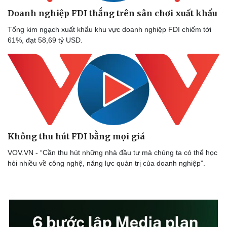
Doanh nghiệp FDI thắng trên sân chơi xuất khẩu
Sức khỏe
Đời sống
Dinh dưỡng - món ngon
Nhà đẹp
Tổng kim ngạch xuất khẩu khu vực doanh nghiệp FDI chiếm tới
Cây thuốc
Blog
61%, đạt 58,69 tỷ USD.
Sản phụ khoa
Tình yêu - Gia đình
Nhi khoa
Nam khoa
Làm đẹp - giảm cân
Phòng mạch online
Ăn sạch sống khỏe
Không thu hút FDI bằng mọi giá
VOV.VN - “Cần thu hút những nhà đầu tư mà chúng ta có thể học
hỏi nhiều về công nghệ, năng lực quản trị của doanh nghiệp”.