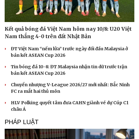
Kết quả bóng đá Việt Nam hôm nay 10/8: U20 Việt
Nam thắng 4-0 trên đất Nhật Bản
ĐT Việt Nam “nếm lửa” trước ngày đối đầu Malaysia ở
bán kết ASEAN Cup 2026
Du lịch
Podcast
Tư vấn
Câu chuyện thời sự
Tin bóng đá 10-8: ĐT Malaysia nhận tin dữ trước trận
Săn Tour
Đọc truyện đêm khuya
bán kết ASEAN Cup 2026
check-in
Cửa sổ tình yêu
Kể chuyện cho bé
Chuyển nhượng V-League 2026/27 mới nhất: Bắc Ninh
Hạt giống tâm hồn
FC ra mắt hai thủ môn
HLV Polking quyết tâm đưa CAHN giành vé dự Cúp C1
châu Á
PHÁP LUẬT