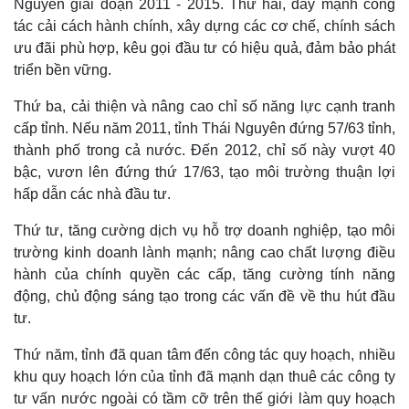
Nguyên giai đoạn 2011 - 2015. Thứ hai, đẩy mạnh công
tác cải cách hành chính, xây dựng các cơ chế, chính sách
ưu đãi phù hợp, kêu gọi đầu tư có hiệu quả, đảm bảo phát
triển bền vững.
Thứ ba, cải thiện và nâng cao chỉ số năng lực cạnh tranh
cấp tỉnh. Nếu năm 2011, tỉnh Thái Nguyên đứng 57/63 tỉnh,
thành phố trong cả nước. Đến 2012, chỉ số này vượt 40
bậc, vươn lên đứng thứ 17/63, tạo môi trường thuận lợi
hấp dẫn các nhà đầu tư.
Thứ tư, tăng cường dịch vụ hỗ trợ doanh nghiệp, tạo môi
Thế giới
Multimedia
trường kinh doanh lành mạnh; nâng cao chất lượng điều
Quan sát
Video
hành của chính quyền các cấp, tăng cường tính năng
Cuộc sống đó đây
Ảnh
động, chủ động sáng tạo trong các vấn đề về thu hút đầu
Hồ sơ
E-Magazine
tư.
Infographic
Thứ năm, tỉnh đã quan tâm đến công tác quy hoạch, nhiều
khu quy hoạch lớn của tỉnh đã mạnh dạn thuê các công ty
tư vấn nước ngoài có tầm cỡ trên thế giới làm quy hoạch