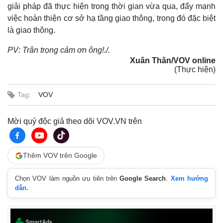
giải pháp đã thực hiện trong thời gian vừa qua, đẩy mạnh
việc hoàn thiện cơ sở hạ tầng giao thông, trong đó đặc biệt
là giao thông.
PV: Trân trọng cảm ơn ông!./.
Xuân Thân/VOV online
(Thực hiện)
Tag:
VOV
Mời quý độc giả theo dõi VOV.VN trên
Thêm VOV trên Google
Chọn VOV làm nguồn ưu tiên trên
Google Search
.
Xem hướng
Pháp luật
Quân sự - Quốc phòng
dẫn.
Vụ án
Vũ khí
Tin nóng
Việt Nam
Tư vấn luật
Phân tích