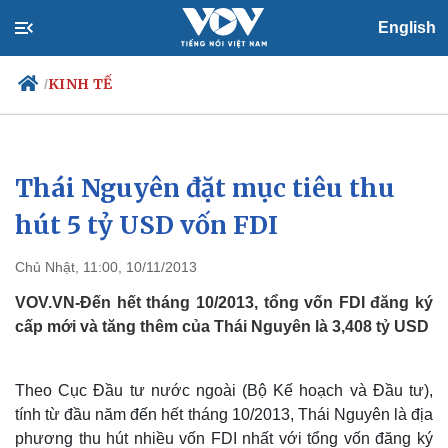
English
KINH TẾ
/
Thái Nguyên đặt mục tiêu thu
Chính trị
Xã hội
Đảng
Tin 24h
hút 5 tỷ USD vốn FDI
Tổ chức nhân sự
Dự báo thời tiết
Quốc hội
Giáo dục
Chủ Nhật, 11:00, 10/11/2013
Nhận diện sự thật
Dấu ấn VOV
Việc làm
VOV.VN-Đến hết tháng 10/2013, tổng vốn FDI đăng ký
Biển đảo
cấp mới và tăng thêm của Thái Nguyên là 3,408 tỷ USD
Theo Cục Đầu tư nước ngoài (Bộ Kế hoạch và Đầu tư),
tính từ đầu năm đến hết tháng 10/2013, Thái Nguyên là địa
phương thu hút nhiều vốn FDI nhất với tổng vốn đăng ký