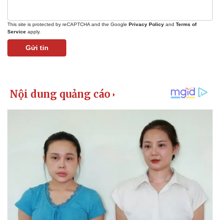
This site is protected by reCAPTCHA and the Google
Privacy Policy
and
Terms of
Service
apply.
Gửi tin
Kinh tế
Thị trường
Bất động sản
Giá vàng
Khởi nghiệp
Tiêu dùng
Tỷ giá
Chứng khoán
Giá cà phê