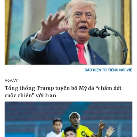
Pháp luật
Quân sự - Quốc phòng
Vụ án
Vũ khí
Tin nóng
Việt Nam
Tư vấn luật
Phân tích