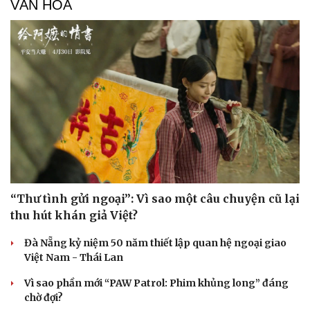
VĂN HÓA
Âm nhạc
Sao Việt
Di sản
“Thư tình gửi ngoại”: Vì sao một câu chuyện cũ lại
thu hút khán giả Việt?
Đà Nẵng kỷ niệm 50 năm thiết lập quan hệ ngoại giao
Việt Nam - Thái Lan
Vì sao phần mới “PAW Patrol: Phim khủng long” đáng
chờ đợi?