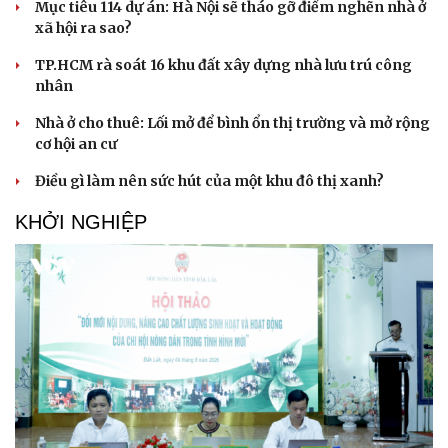
Mục tiêu 114 dự án: Hà Nội sẽ tháo gỡ điểm nghẽn nhà ở
xã hội ra sao?
TP.HCM rà soát 16 khu đất xây dựng nhà lưu trú công
nhân
Nhà ở cho thuê: Lối mở để bình ổn thị trường và mở rộng
cơ hội an cư
Điều gì làm nên sức hút của một khu đô thị xanh?
KHỞI NGHIỆP