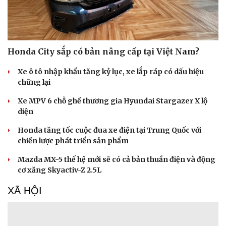
Honda City sắp có bản nâng cấp tại Việt Nam?
Xe ô tô nhập khẩu tăng kỷ lục, xe lắp ráp có dấu hiệu
chững lại
Xe MPV 6 chỗ ghế thương gia Hyundai Stargazer X lộ
diện
Honda tăng tốc cuộc đua xe điện tại Trung Quốc với
chiến lược phát triển sản phẩm
Mazda MX-5 thế hệ mới sẽ có cả bản thuần điện và động
cơ xăng Skyactiv-Z 2.5L
XÃ HỘI