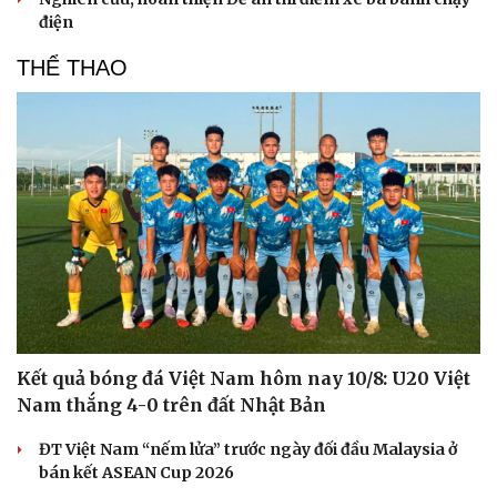
điện
THỂ THAO
Sức khỏe
Đời sống
Dinh dưỡng - món ngon
Nhà đẹp
Kết quả bóng đá Việt Nam hôm nay 10/8: U20 Việt
Cây thuốc
Blog
Nam thắng 4-0 trên đất Nhật Bản
Sản phụ khoa
Tình yêu - Gia đình
Nhi khoa
ĐT Việt Nam “nếm lửa” trước ngày đối đầu Malaysia ở
Nam khoa
bán kết ASEAN Cup 2026
Làm đẹp - giảm cân