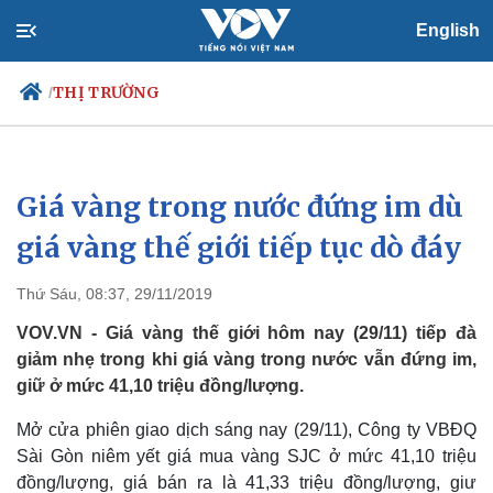
English
THỊ TRƯỜNG
/
Giá vàng trong nước đứng im dù
Chính trị
Xã hội
Đảng
Tin 24h
giá vàng thế giới tiếp tục dò đáy
Tổ chức nhân sự
Dự báo thời tiết
Quốc hội
Giáo dục
Thứ Sáu, 08:37, 29/11/2019
Nhận diện sự thật
Dấu ấn VOV
Việc làm
VOV.VN - Giá vàng thế giới hôm nay (29/11) tiếp đà
Biển đảo
giảm nhẹ trong khi giá vàng trong nước vẫn đứng im,
giữ ở mức 41,10 triệu đồng/lượng.
Mở cửa phiên giao dịch sáng nay (29/11), Công ty VBĐQ
Sài Gòn niêm yết giá mua vàng SJC ở mức 41,10 triệu
đồng/lượng, giá bán ra là 41,33 triệu đồng/lượng, giư