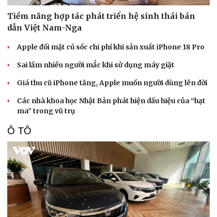
Tiềm năng hợp tác phát triển hệ sinh thái bán
dẫn Việt Nam-Nga
Apple đối mặt cú sốc chi phí khi sản xuất iPhone 18 Pro
Sai lầm nhiều người mắc khi sử dụng máy giặt
Giá thu cũ iPhone tăng, Apple muốn người dùng lên đời
Các nhà khoa học Nhật Bản phát hiện dấu hiệu của “hạt
ma” trong vũ trụ
Ô TÔ
Doanh nghiệp
Công nghệ
Thông tin doanh nghiệp
Sành điệu
Doanh nghiệp 24h
Tin Công nghệ
Doanh nhân
Trải nghiệm
Vì cộng đồng
Chuyển đổi số