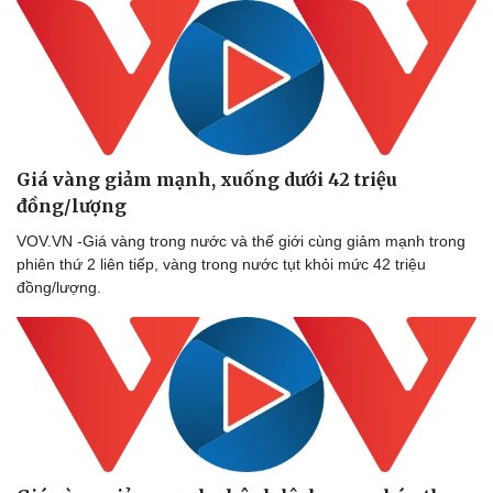
Giá vàng giảm mạnh, xuống dưới 42 triệu
đồng/lượng
VOV.VN -Giá vàng trong nước và thế giới cùng giảm mạnh trong
phiên thứ 2 liên tiếp, vàng trong nước tụt khỏi mức 42 triệu
đồng/lượng.
Thể thao
Ô tô - Xe máy
Bóng đá
Ô tô
Lịch thi đấu bóng đá
Xe máy
Thế giới thể thao
Tư vấn
eSports
Hậu trường