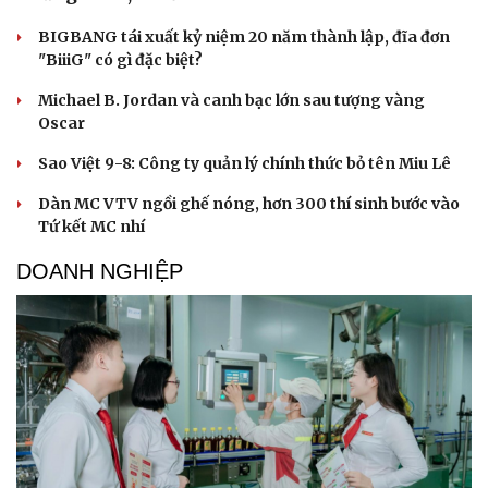
BIGBANG tái xuất kỷ niệm 20 năm thành lập, đĩa đơn
"BiiiG" có gì đặc biệt?
Michael B. Jordan và canh bạc lớn sau tượng vàng
Oscar
Sao Việt 9-8: Công ty quản lý chính thức bỏ tên Miu Lê
Dàn MC VTV ngồi ghế nóng, hơn 300 thí sinh bước vào
Tứ kết MC nhí
DOANH NGHIỆP
Du lịch
Podcast
Tư vấn
Câu chuyện thời sự