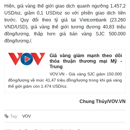
Hiện, giá vàng thế giới giao dịch quanh ngưỡng 1.457,2
USD/oz, giảm 0,1 USD/oz so với phiên giao dịch liền
trước. Quy đổi theo tỷ giá tại Vietcombank (23.260
VND/USD), giá vàng thế giới tương đương 40,83 triệu
đồng/lượng, thấp hơn giá bán vàng SJC 500.000
đồng/lượng./.
Giá vàng giảm mạnh theo dõi
thỏa thuận thương mại Mỹ -
Trung
Thế giới
Multimedia
VOV.VN - Giá vàng SJC giảm 150.000
Quan sát
Video
đồng/lượng về mức 41,47 triệu đồng/lượng trong khi giá vàng
Cuộc sống đó đây
Ảnh
thế giới giảm còn 1.474 USD/oz.
Hồ sơ
E-Magazine
Infographic
Chung Thủy/VOV.VN
Tag:
VOV