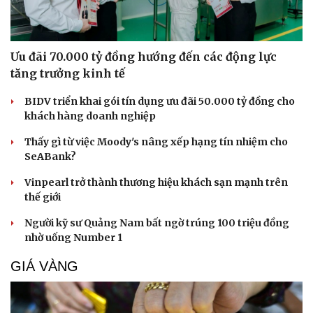
Săn Tour
Đọc truyện đêm khuya
check-in
Cửa sổ tình yêu
Kể chuyện cho bé
Hạt giống tâm hồn
Ưu đãi 70.000 tỷ đồng hướng đến các động lực
tăng trưởng kinh tế
BIDV triển khai gói tín dụng ưu đãi 50.000 tỷ đồng cho
khách hàng doanh nghiệp
Thấy gì từ việc Moody's nâng xếp hạng tín nhiệm cho
SeABank?
Vinpearl trở thành thương hiệu khách sạn mạnh trên
thế giới
Người kỹ sư Quảng Nam bất ngờ trúng 100 triệu đồng
nhờ uống Number 1
GIÁ VÀNG