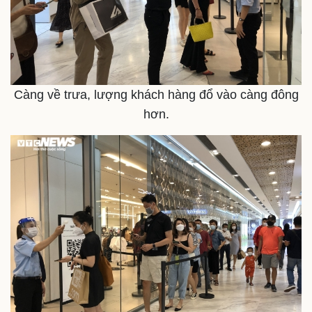
Càng về trưa, lượng khách hàng đổ vào càng đông
hơn.
Sức khỏe
Đời sống
Dinh dưỡng - món ngon
Nhà đẹp
Cây thuốc
Blog
Sản phụ khoa
Tình yêu - Gia đình
Nhi khoa
Nam khoa
Làm đẹp - giảm cân
Phòng mạch online
Ăn sạch sống khỏe