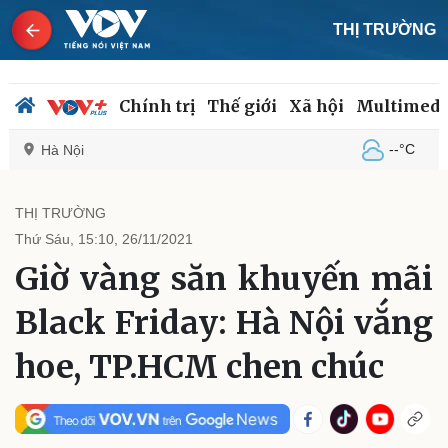
THỊ TRƯỜNG
Chính trị
Thế giới
Xã hội
Multimedi
--°C
Hà Nội
THỊ TRƯỜNG
Thứ Sáu, 15:10, 26/11/2021
Chính trị
Xã hội
Giờ vàng săn khuyến mãi
Đảng
Tin 24h
Tổ chức nhân sự
Dự báo thời tiết
Black Friday: Hà Nội vắng
Quốc hội
Giáo dục
Nhận diện sự thật
Dấu ấn VOV
hoe, TP.HCM chen chúc
Việc làm
Biển đảo