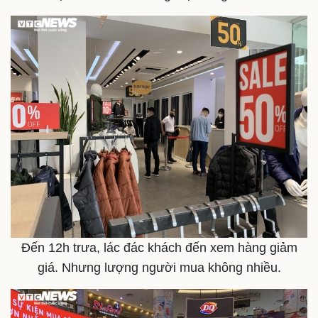
Pháp luật
Quân sự - Quốc phòng
Vụ án
Vũ khí
Tin nóng
Việt Nam
Tư vấn luật
Phân tích
Đến 12h trưa, lác đác khách đến xem hàng giảm
giá. Nhưng lượng người mua không nhiều.