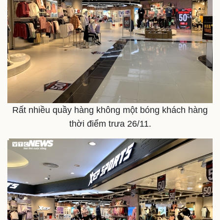
Rất nhiều quầy hàng không một bóng khách hàng
thời điểm trưa 26/11.
Thể thao
Ô tô - Xe máy
Bóng đá
Ô tô
Lịch thi đấu bóng đá
Xe máy
Thế giới thể thao
Tư vấn