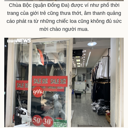
Chùa Bộc (quận Đống Đa) được ví như phố thời
Cuộc sống đó đây
Ảnh
Hồ sơ
E-Magazine
trang của giới trẻ cũng thưa thớt, âm thanh quảng
Infographic
cáo phát ra từ những chiếc loa cũng không đủ sức
mời chào người mua.