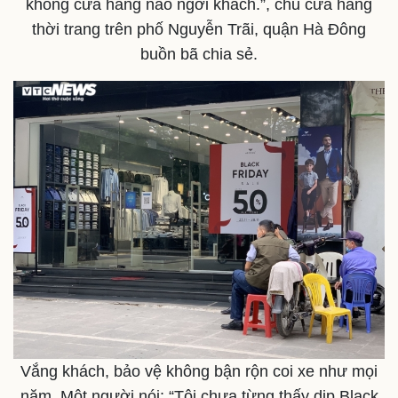
không cửa hàng nào ngơi khách.”, chủ cửa hàng
thời trang trên phố Nguyễn Trãi, quận Hà Đông
buồn bã chia sẻ.
Kinh tế
Thị trường
Bất động sản
Giá vàng
Khởi nghiệp
Tiêu dùng
Tỷ giá
Chứng khoán
Giá cà phê
Vắng khách, bảo vệ không bận rộn coi xe như mọi
năm. Một người nói: “Tôi chưa từng thấy dịp Black