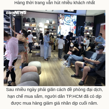
Hàng thời trang vẫn hút nhiều khách nhất
Sau nhiều ngày phải giãn cách đề phòng đại dịch,
hạn chế mua sắm, người dân TP.HCM đã có dịp
Văn hóa
Giải trí
được mua hàng giảm giá nhân dịp cuối năm.
Sân khấu - Điện ảnh
Nghệ sĩ