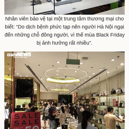
Nhân viên bảo vệ tại một trung tâm thương mại cho
Doanh nghiệp
Công nghệ
biết: “Do dịch bệnh phức tạp nên người Hà Nội ngại
Thông tin doanh nghiệp
Sành điệu
Doanh nghiệp 24h
Tin Công nghệ
đến những chỗ đông người, vì thế mùa Black Friday
Doanh nhân
Trải nghiệm
bị ảnh hưởng rất nhiều”.
Vì cộng đồng
Chuyển đổi số