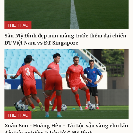
THỂ THAO
Du lịch
Podcast
Sân Mỹ Đình đẹp mịn màng trước thềm đại chiến
Tư vấn
Câu chuyện thời sự
ĐT Việt Nam vs ĐT Singapore
Săn Tour
Đọc truyện đêm khuya
check-in
Cửa sổ tình yêu
Kể chuyện cho bé
Hạt giống tâm hồn
THỂ THAO
Xuân Son - Hoàng Hên - Tài Lộc sẵn sàng cho lần
đầu trải nghiệm "chảo lửa" Mỹ Đình