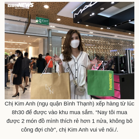
Văn học
Thời trang
Âm nhạc
Sao Việt
Di sản
Chị Kim Anh (ngụ quận Bình Thạnh) xếp hàng từ lúc
8h30 để được vào khu mua sắm. “Nay tôi mua
được 2 món đồ mình thích rẻ hơn 1 nửa, không bõ
công đợi chờ”, chị Kim Anh vui vẻ nói./.