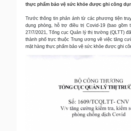
Tin nóng
Việt Nam
thực phẩm bảo vệ sức khỏe được ghi công dụng
Tư vấn luật
Phân tích
Trước thông tin phản ánh từ các phương tiện tr
dụng phòng, hỗ trợ điều trị Covid-19 (bao gồm
Sức khỏe
Đời sống
27/7/2021, Tổng cục Quản lý thị trường (QLTT) 
thành phố trực thuộc Trung ương về việc tăng cườ
Dinh dưỡng - món ngon
Nhà đẹp
Cây thuốc
Blog
mặt hàng thực phẩm bảo vệ sức khỏe được ghi công
Sản phụ khoa
Tình yêu - Gia đình
Nhi khoa
Nam khoa
Làm đẹp - giảm cân
Phòng mạch online
Ăn sạch sống khỏe
Cải chính