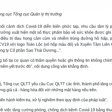
g cục Tổng cục Quản lý thị trường
 bối cảnh dịch Covid-19 diễn biến phức tạp, nhu cầu tâm lý 
 trường xuất hiện một số thực phẩm bảo vệ sức khỏe được ghi
, điều trị đau họng cảm cúm và nhiễm trùng đường hô hấp, 
CV19 với logo Toàn Lộc (vỏ hộp màu đỏ) và Xuyên Tâm Liên
ông ty Cổ phần Sao Thái Dương...”.
bố tại cơ quan có thẩm quyền hoặc ghi thông tin không chính
 niêm yết trước đó", nội dung công văn khẳng định.
ó), Tổng cục QLTT yêu cầu Cục QLTT các tỉnh, thành phố tăng 
ường giá cả - hàng hóa đối với những mặt hàng nêu trên.
iến hành kiểm tra, xử lý nghiêm theo quy định của pháp luật".
ề việc tăng cường phòng, chống dịch bệnh Covid-19 bằng thu