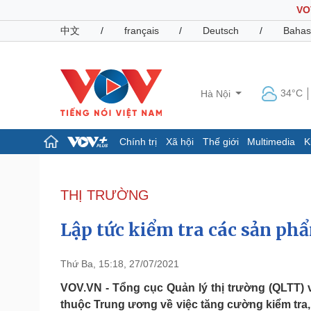
VO
中文
/
français
/
Deutsch
/
Bahas
34°C
Hà Nội
Chính trị
Xã hội
Thế giới
Multimedia
K
Chính trị
Xã hội
Đảng
Tin 24h
THỊ TRƯỜNG
Tổ chức nhân sự
Dự báo thời tiết
Quốc hội
Giáo dục
Lập tức kiểm tra các sản ph
Nhận diện sự thật
Dấu ấn VOV
Việc làm
Biển đảo
Thứ Ba, 15:18, 27/07/2021
Pháp luật
Quân sự - Quốc phòng
VOV.VN - Tổng cục Quản lý thị trường (QLTT)
thuộc Trung ương về việc tăng cường kiểm tra,
Vụ án
Vũ khí