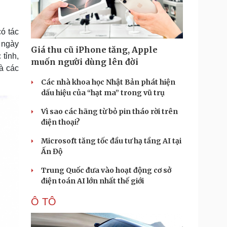
Doanh nghiệp 24h
Tin Công nghệ
Doanh nhân
Trải nghiệm
ì cộng đồng
Chuyển đổi số
ó tác
 ngày
Giá thu cũ iPhone tăng, Apple
u lịch
Podcast
tỉnh,
muốn người dùng lên đời
à các
Tư vấn
Câu chuyện thời sự
Săn Tour
Đọc truyện đêm khuya
Các nhà khoa học Nhật Bản phát hiện
heck-in
Cửa sổ tình yêu
dấu hiệu của “hạt ma” trong vũ trụ
Kể chuyện cho bé
Vì sao các hãng từ bỏ pin tháo rời trên
Hạt giống tâm hồn
điện thoại?
Microsoft tăng tốc đầu tư hạ tầng AI tại
Ấn Độ
Trung Quốc đưa vào hoạt động cơ sở
điện toán AI lớn nhất thế giới
Ô TÔ