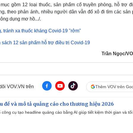
mục gồm 12 loại thuốc, sản phẩm cổ truyền phòng, hỗ trợ điề
ng, theo phản ánh, nhiều người dân vẫn đổ xô đi tìm các sản
công dụng mơ hồ.../.
 tránh xa thuốc kháng Covid-19 "rởm"
h sách 12 sản phẩm hỗ trợ điều trị Covid-19
Trần Ngọc/V
 dõi VOV.VN trên
Thêm VOV trên Goo
iêu đề và mô tả quảng cáo cho thương hiệu 2026
công cụ tạo headline quảng cáo bằng AI giúp tiết kiệm thời gian và tối