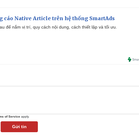
 cáo Native Article trên hệ thống SmartAds
u để nắm vị trí, quy cách nội dung, cách thiết lập và tối ưu.
ms of Service
apply.
Gửi tin