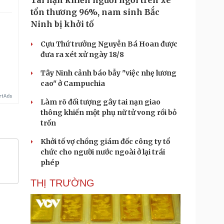
Tai nạn khiến người ngồi trên xe
tổn thương 96%, nam sinh Bắc
Ninh bị khởi tố
Cựu Thứ trưởng Nguyễn Bá Hoan được
đưa ra xét xử ngày 18/8
Tây Ninh cảnh báo bẫy "việc nhẹ lương
cao" ở Campuchia
Làm rõ đối tượng gây tai nạn giao
thông khiến một phụ nữ tử vong rồi bỏ
trốn
Khởi tố vợ chồng giám đốc công ty tổ
chức cho người nước ngoài ở lại trái
phép
THỊ TRƯỜNG