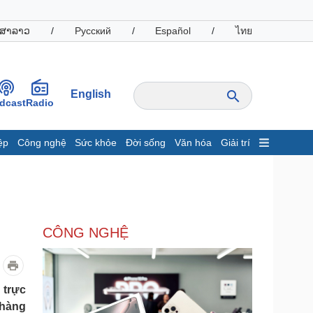
ສາລາວ
/
Русский
/
Español
/
ไทย
English
dcast
Radio
ệp
Công nghệ
Sức khỏe
Đời sống
Văn hóa
Giải trí
inh tế
Thị trường
ất động sản
Giá vàng
hởi nghiệp
Tiêu dùng
Tỷ giá
CÔNG NGHỆ
Chứng khoán
Giá cà phê
oanh nghiệp
Công nghệ
 trực
 hàng
hông tin doanh nghiệp
Sành điệu