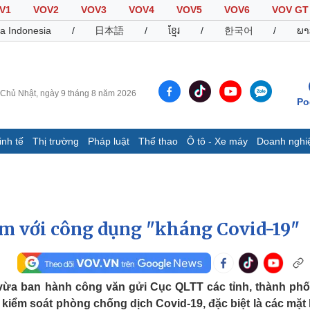
V1
VOV2
VOV3
VOV4
VOV5
VOV6
VOV GT
a Indonesia
/
日本語
/
ខ្មែរ
/
한국어
/
ພາ
Chủ Nhật, ngày 9 tháng 8 năm 2026
Po
inh tế
Thị trường
Pháp luật
Thể thao
Ô tô - Xe máy
Doanh nghi
Thế giới
Multimedia
K
Quan sát
Video
B
Cuộc sống đó đây
Ảnh
K
Hồ sơ
E-Magazine
ẩm với công dụng "kháng Covid-19"
Infographic
Thể thao
Ô tô - Xe máy
D
 vừa ban hành công văn gửi Cục QLTT các tỉnh, thành phố
 kiểm soát phòng chống dịch Covid-19, đặc biệt là các mặt
Bóng đá
Ô tô
T