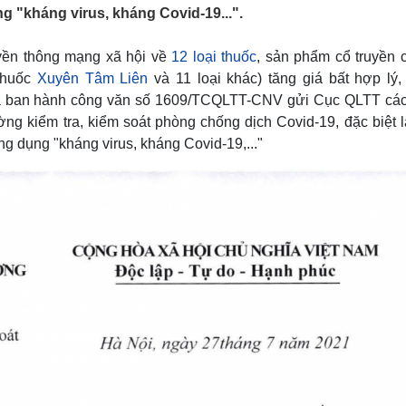
Lịch thi đấu bóng đá
Xe máy
 "kháng virus, kháng Covid-19...".
Thế giới thể thao
Tư vấn
eSports
V
uyền thông mạng xã hội về
12 loại thuốc
, sản phẩm cổ truyền c
Hậu trường
 thuốc
Xuyên Tâm Liên
và 11 loại khác) tăng giá bất hợp lý,
Văn hóa
Giải trí
D
đã ban hành công văn số 1609/TCQLTT-CNV gửi Cục QLTT các 
ng kiểm tra, kiểm soát phòng chống dịch Covid-19, đặc biệt l
Sân khấu - Điện ảnh
Nghệ sĩ
Văn học
Thời trang
 dụng "kháng virus, kháng Covid-19,..."
Âm nhạc
Sao Việt
c
Di sản