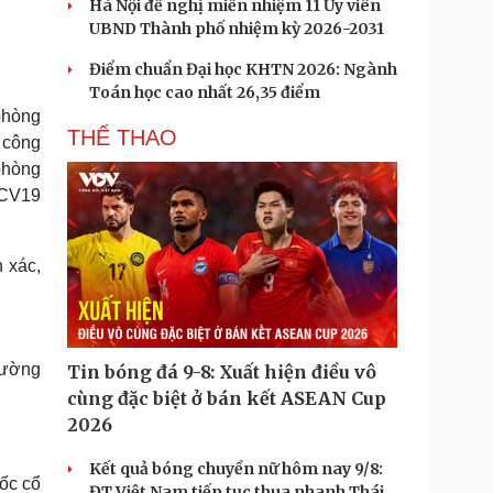
Hà Nội đề nghị miễn nhiệm 11 Ủy viên
UBND Thành phố nhiệm kỳ 2026-2031
Điểm chuẩn Đại học KHTN 2026: Ngành
Toán học cao nhất 26,35 điểm
phòng
THỂ THAO
 công
phòng
 CV19
 xác,
cường
Tin bóng đá 9-8: Xuất hiện điều vô
cùng đặc biệt ở bán kết ASEAN Cup
2026
Kết quả bóng chuyền nữ hôm nay 9/8:
ốc cổ
ĐT Việt Nam tiếp tục thua nhanh Thái