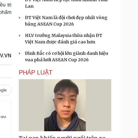
u trị
Lan
 phẩm
ĐT Việt Nam là đội chơi đẹp nhất vòng
bảng ASEAN Cup 2026
HLV trưởng Malaysia thừa nhận ĐT
Việt Nam được đánh giá cao hơn
Đình Bắc có cơ hội lớn giành danh hiệu
OV.VN
vua phá lưới ASEAN Cup 2026
PHÁP LUẬT
gle
 ưu.