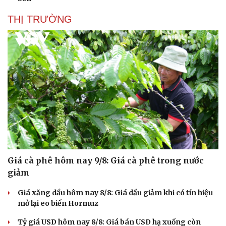
THỊ TRƯỜNG
Sức khỏe
Đời sống
Dinh dưỡng - món ngon
Nhà đẹp
Cây thuốc
Blog
Sản phụ khoa
Tình yêu - Gia đình
Nhi khoa
Nam khoa
Làm đẹp - giảm cân
Phòng mạch online
Giá cà phê hôm nay 9/8: Giá cà phê trong nước
Ăn sạch sống khỏe
giảm
Giá xăng dầu hôm nay 8/8: Giá dầu giảm khi có tín hiệu
mở lại eo biển Hormuz
Tỷ giá USD hôm nay 8/8: Giá bán USD hạ xuống còn