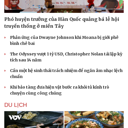
Phó huyện trưởng của Hàn Quốc quảng bá lễ hội
truyền thống ở miền Tây
Phản ứng của Dwayne Johnson khi Moana bị giới phê
bình chê bai
The Odyssey vượt 1 tỷ USD, Christopher Nolan tái lập kỳ
tích sau 14 năm
Cần một hệ sinh thái trách nhiệm để ngăn âm nhạc lệch
chuẩn
Văn hóa
Giải trí
Khi bảo tàng đưa hiện vật bước ra khỏi tủ kính trò
Sân khấu - Điện ảnh
Nghệ sĩ
chuyện cùng công chúng
Văn học
Thời trang
Âm nhạc
Sao Việt
DU LỊCH
Di sản