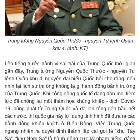
Trung tướng Nguyễn Quốc Thước - nguyên Tư lệnh Quân
khu 4. (ảnh: KT)
Lên tiếng trước hành vi sai trái của Trung Quốc thời gian
gần đây, Trung tướng Nguyễn Quốc Thước - nguyên Tư
lệnh Quân khu 4, nguyên đại biểu Quốc hội cho rằng, nếu
nhìn lại lịch sử thì ông không lạ gì hành động bành trướng
của Trung Quốc. Khi cộng đồng quốc tế đang dồn mọi tiềm
lực để chống lại một thảm họa khủng khiếp - dịch Covid-
19, bùng phát từ Trung Quốc và đã lan rộng đến hầu hết
Kinh tế
Thị trường
các nước, thì quốc gia này lợi dụng tình hình để đưa ra các
Bất động sản
Giá vàng
Khởi nghiệp
Tiêu dùng
hành động khiêu khích ở Biển Đông. Việc Trung Quốc
Tỷ giá
ngang nhiên ra quyết định thành lập cái gọi là “khu Tây
Chứng khoán
Sa”, “khu Nam Sa” là hành động cực kỳ nham hiểm, đáng