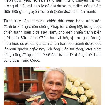
hiếp người yếu. Họ sẵn sàng làm những chuyện trái với
lương tri, trái với đạo lý để đạt được mục đích độc chiếm
Biển Đông” – nguyên Tư lệnh Quân đoàn 3 nhấn mạnh.
Từng trực tiếp tham gia chiến đấu trong hàng trăm trận
đánh từ kháng chiến chống Pháp tới chống Mỹ, trong cuộc
chiến tranh biên giới Tây Nam, cho đến chiến tranh biên
giới phía Bắc năm 1979... hơn ai hết, vị tướng quân đội
thấu hiểu được cái giá của chiến tranh để giành được độc
lập chủ quyền ngày nay. Và ông luôn tin rằng, Việt Nam
cùng cộng đồng quốc tế sẽ đấu tranh để khống chế tham
vọng của Trung Quốc.