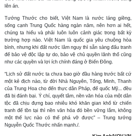
Giá cà phê
lên án.
Tướng Thước cho biết, Việt Nam là nước láng giềng,
sống cạnh Trung Quốc hàng ngàn năm, nên hơn ai hết,
chúng ta hiểu và phải luôn luôn cảnh giác trong bất kỳ
trường hợp nào. Việt Nam là quốc gia yêu chuộng hòa
bình, nhưng khi đất nước lâm nguy thì sẵn sàng đấu tranh
để bảo vệ độc lập tự do, bảo vệ chủ quyền lãnh thổ cũng
như các quyền và lợi ích chính đáng ở Biển Đông.
“Lịch sử đất nước ta chưa bao giờ đầu hàng trước bất cứ
một kẻ địch nào, từ đời Nhà Nguyên, Tống, Minh, Thanh
của Trung Hoa cho đến thực dân Pháp, đế quốc Mỹ... đều
đã bị đánh bại. Ý chí, quyết tâm, nền văn hóa của một dân
tộc đã chịu đựng bao nhiêu khó khăn gian khổ từ chiến
tranh để tồn tại thì nền văn hóa đó bền vững lắm, không
một thế lực nào có thể phá vỡ được” – Trung tướng
Nguyễn Quốc Thước nhấn mạnh./.