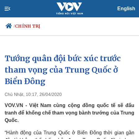
English
CHÍNH TRỊ
/
Tướng quân đội bức xúc trước
Chính trị
Xã hội
Đảng
Tin 24h
tham vọng của Trung Quốc ở
Tổ chức nhân sự
Dự báo thời tiết
Biển Đông
Quốc hội
Giáo dục
Nhận diện sự thật
Dấu ấn VOV
Việc làm
Chủ Nhật, 10:17, 26/04/2020
Biển đảo
VOV.VN - Việt Nam cùng cộng đồng quốc tế sẽ đấu
tranh để khống chế tham vọng bành trướng của Trung
Quốc.
“Hành động của Trung Quốc ở Biển Đông thời gian gần