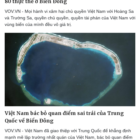
80 thực thể ở Biển Đông
Thể thao
Ô tô - Xe máy
VOV.VN - Mọi hành vi xâm hại chủ quyền Việt Nam với Hoàng Sa
Bóng đá
Ô tô
và Trường Sa, quyền chủ quyền, quyền tài phán của Việt Nam với
Lịch thi đấu bóng đá
Xe máy
vùng biển của mình đều vô giá trị.
Thế giới thể thao
Tư vấn
eSports
Hậu trường
Việt Nam bác bỏ quan điểm sai trái của Trung
Quốc về Biển Đông
VOV.VN - Việt Nam đã giao thiệp với Trung Quốc để khẳng định
mạnh mẽ lập trường nhất quán của Việt Nam, bác bỏ quan điểm