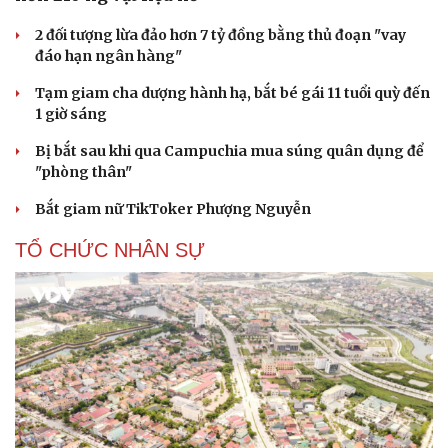
Hạt giống tâm hồn
2 đối tượng lừa đảo hơn 7 tỷ đồng bằng thủ đoạn "vay
đáo hạn ngân hàng"
Tạm giam cha dượng hành hạ, bắt bé gái 11 tuổi quỳ đến
1 giờ sáng
Bị bắt sau khi qua Campuchia mua súng quân dụng để
"phòng thân"
Bắt giam nữ TikToker Phượng Nguyễn
TỔ CHỨC NHÂN SỰ