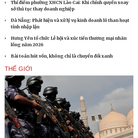
Thí điểm phường XHCN Lào Cai: Khi chính quyền xoay
sở thủ tục thay doanh nghiệp
Đà Nẵng: Phát hiện và xử lý vụ kinh doanh lô than hoạt
tính nhập lậu
Doanh nghiệp
Công nghệ
Thông tin doanh nghiệp
Sành điệu
Hưng Yên tổ chức Lễ hội và xúc tiến thương mại nhãn
Doanh nghiệp 24h
Tin Công nghệ
lồng năm 2026
Doanh nhân
Trải nghiệm
Bài toán hút vốn, không chỉ là chuyển đổi xanh
Vì cộng đồng
Chuyển đổi số
THẾ GIỚI