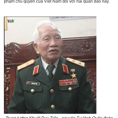
phạm chủ quyền của Việt Nam đối với hai quần đảo này.
Thế giới
Multimedia
Quan sát
Video
Cuộc sống đó đây
Ảnh
Hồ sơ
E-Magazine
Infographic
Trung tướng Khuất Duy Tiến - nguyên Tư lệnh Quân đoàn