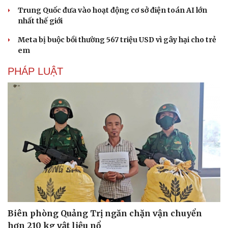
Trung Quốc đưa vào hoạt động cơ sở điện toán AI lớn
nhất thế giới
Meta bị buộc bồi thường 567 triệu USD vì gây hại cho trẻ
em
PHÁP LUẬT
Du lịch
Podcast
Tư vấn
Câu chuyện thời sự
Săn Tour
Đọc truyện đêm khuya
Biên phòng Quảng Trị ngăn chặn vận chuyển
check-in
Cửa sổ tình yêu
hơn 210 kg vật liệu nổ
Kể chuyện cho bé