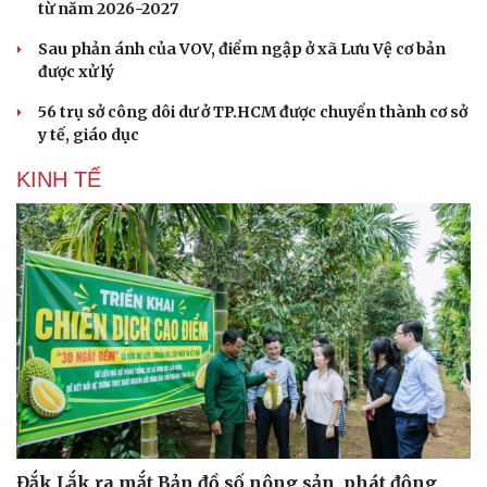
từ năm 2026-2027
Sau phản ánh của VOV, điểm ngập ở xã Lưu Vệ cơ bản
được xử lý
56 trụ sở công dôi dư ở TP.HCM được chuyển thành cơ sở
y tế, giáo dục
KINH TẾ
Đắk Lắk ra mắt Bản đồ số nông sản, phát động