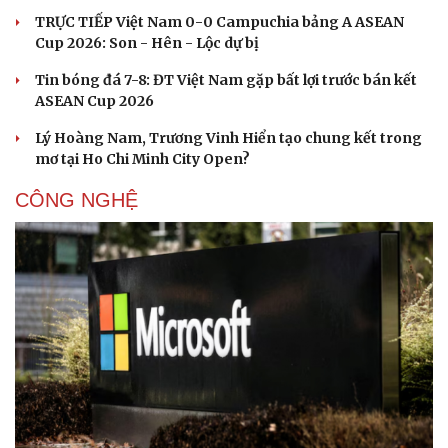
TRỰC TIẾP Việt Nam 0-0 Campuchia bảng A ASEAN
Cup 2026: Son - Hên - Lộc dự bị
Tin bóng đá 7-8: ĐT Việt Nam gặp bất lợi trước bán kết
ASEAN Cup 2026
Lý Hoàng Nam, Trương Vinh Hiển tạo chung kết trong
mơ tại Ho Chi Minh City Open?
CÔNG NGHỆ
Du lịch
Podcast
Tư vấn
Câu chuyện thời sự
Săn Tour
Đọc truyện đêm khuya
check-in
Cửa sổ tình yêu
Kể chuyện cho bé
Hạt giống tâm hồn