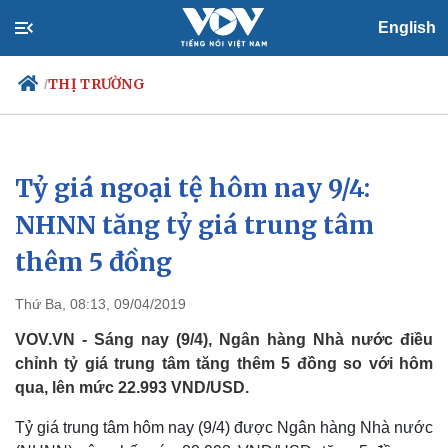
English
THỊ TRƯỜNG
/
Tỷ giá ngoại tệ hôm nay 9/4:
Chính trị
Xã hội
Đảng
Tin 24h
NHNN tăng tỷ giá trung tâm
Tổ chức nhân sự
Dự báo thời tiết
thêm 5 đồng
Quốc hội
Giáo dục
Nhận diện sự thật
Dấu ấn VOV
Việc làm
Thứ Ba, 08:13, 09/04/2019
Biển đảo
VOV.VN - Sáng nay (9/4), Ngân hàng Nhà nước điều
chỉnh tỷ giá trung tâm tăng thêm 5 đồng so với hôm
qua, lên mức 22.993 VND/USD.
Tỷ giá trung tâm hôm nay (9/4) được Ngân hàng Nhà nước