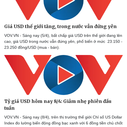
Giá USD thế giới tăng, trong nước vẫn đứng yên
VOV.VN - Sáng nay (5/4), bất chấp giá USD trên thế giới đang lên
cao, giá USD trong nước vẫn đứng yên, phổ biến ở mức 23.150 -
23.250 đồng/USD (mua - bán).
Thể thao
Ô tô - Xe máy
Bóng đá
Ô tô
Lịch thi đấu bóng đá
Xe máy
Thế giới thể thao
Tư vấn
eSports
Hậu trường
Tỷ giá USD hôm nay 8/4: Giảm nhẹ phiên đầu
tuần
VOV.VN - Sáng nay (8/4), trên thị trường thế giới Chỉ số US Dollar
Index đo lường biến động đồng bạc xanh với 6 đồng tiền chủ chốt