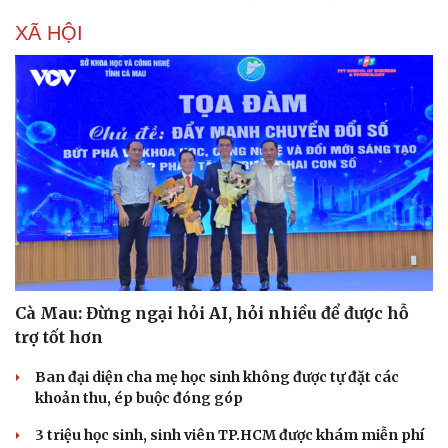
XÃ HỘI
Sức khỏe
Đời sống
Dinh dưỡng - món ngon
Nhà đẹp
Cây thuốc
Blog
Sản phụ khoa
Tình yêu - Gia đình
Nhi khoa
Nam khoa
Làm đẹp - giảm cân
Cà Mau: Đừng ngại hỏi AI, hỏi nhiều để được hỗ
Phòng mạch online
trợ tốt hơn
Ăn sạch sống khỏe
Ban đại diện cha mẹ học sinh không được tự đặt các
khoản thu, ép buộc đóng góp
3 triệu học sinh, sinh viên TP.HCM được khám miễn phí