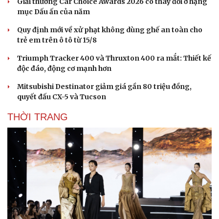
Giải thưởng Car Choice Awards 2026 có thay đổi ở hạng
mục Dấu ấn của năm
Quy định mới về xử phạt không dùng ghế an toàn cho
trẻ em trên ô tô từ 15/8
Triumph Tracker 400 và Thruxton 400 ra mắt: Thiết kế
độc đáo, động cơ mạnh hơn
Mitsubishi Destinator giảm giá gần 80 triệu đồng,
Doanh nghiệp
Công nghệ
quyết đấu CX-5 và Tucson
Thông tin doanh nghiệp
Sành điệu
Doanh nghiệp 24h
Tin Công nghệ
THỜI TRANG
Doanh nhân
Trải nghiệm
Vì cộng đồng
Chuyển đổi số