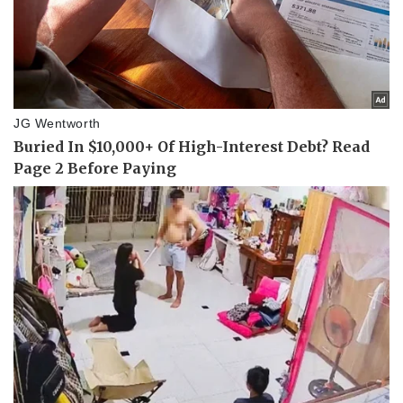
Pháp luật
Quân sự - Quốc phòng
Vụ án
Vũ khí
Tin nóng
Việt Nam
Tư vấn luật
Phân tích