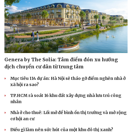
Genera by The Solia: Tâm điểm đón xu hướng
dịch chuyển cư dân từ trung tâm
Mục tiêu 114 dự án: Hà Nội sẽ tháo gỡ điểm nghẽn nhà ở
xã hội ra sao?
TP.HCM rà soát 16 khu đất xây dựng nhà lưu trú công
nhân
Nhà ở cho thuê: Lối mở để bình ổn thị trường và mở rộng
cơ hội an cư
Điều gì làm nên sức hút của một khu đô thị xanh?