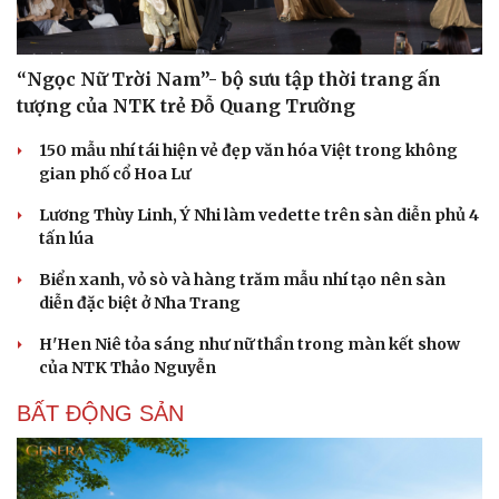
“Ngọc Nữ Trời Nam”- bộ sưu tập thời trang ấn
tượng của NTK trẻ Đỗ Quang Trường
150 mẫu nhí tái hiện vẻ đẹp văn hóa Việt trong không
gian phố cổ Hoa Lư
Lương Thùy Linh, Ý Nhi làm vedette trên sàn diễn phủ 4
tấn lúa
Biển xanh, vỏ sò và hàng trăm mẫu nhí tạo nên sàn
diễn đặc biệt ở Nha Trang
H'Hen Niê tỏa sáng như nữ thần trong màn kết show
của NTK Thảo Nguyễn
BẤT ĐỘNG SẢN