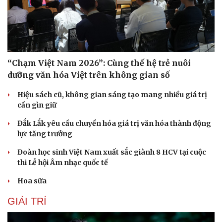
“Chạm Việt Nam 2026”: Cùng thế hệ trẻ nuôi
dưỡng văn hóa Việt trên không gian số
Hiệu sách cũ, không gian sáng tạo mang nhiều giá trị
cần gìn giữ
Văn hóa
Giải trí
Đắk Lắk yêu cầu chuyển hóa giá trị văn hóa thành động
Sân khấu - Điện ảnh
Nghệ sĩ
lực tăng trưởng
Văn học
Thời trang
Âm nhạc
Sao Việt
Đoàn học sinh Việt Nam xuất sắc giành 8 HCV tại cuộc
Di sản
thi Lễ hội Âm nhạc quốc tế
Hoa sữa
GIẢI TRÍ