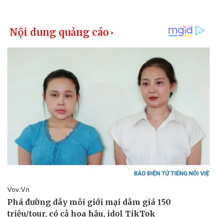
Kinh tế
Thị trường
Bất động sản
Giá vàng
Khởi nghiệp
Tiêu dùng
Tỷ giá
Chứng khoán
Giá cà phê