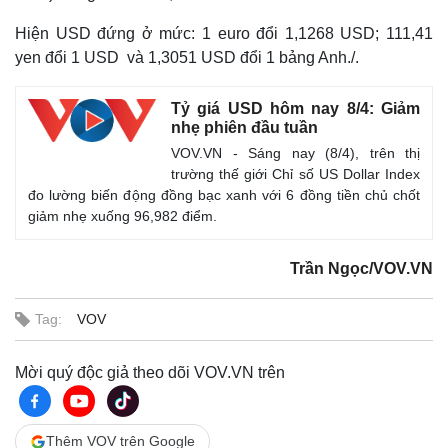
Hiện USD đứng ở mức: 1 euro đổi 1,1268 USD; 111,41
yen đổi 1 USD và 1,3051 USD đổi 1 bảng Anh./.
Tỷ giá USD hôm nay 8/4: Giảm
nhẹ phiên đầu tuần
VOV.VN - Sáng nay (8/4), trên thị
trường thế giới Chỉ số US Dollar Index
đo lường biến động đồng bạc xanh với 6 đồng tiền chủ chốt
giảm nhẹ xuống 96,982 điểm.
Thế giới
Multimedia
Quan sát
Video
Cuộc sống đó đây
Ảnh
Trần Ngọc/VOV.VN
Hồ sơ
E-Magazine
Infographic
Tag:
VOV
Mời quý độc giả theo dõi VOV.VN trên
Thêm VOV trên Google