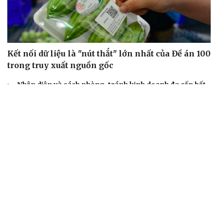
Kết nối dữ liệu là "nút thắt" lớn nhất của Đề án 100
trong truy xuất nguồn gốc
Nhận diện và cách phòng, tránh kinh doanh đa cấp bất
hợp pháp
Siết chặt hoạt động đào tạo bán hàng đa cấp
Tuân thủ pháp luật là chiến lược kinh doanh bền vững
của ngành bán hàng đa cấp
Cảnh báo thuốc giả Clorocid TW3 và yêu cầu thu hồi
khẩn
TỶ GIÁ