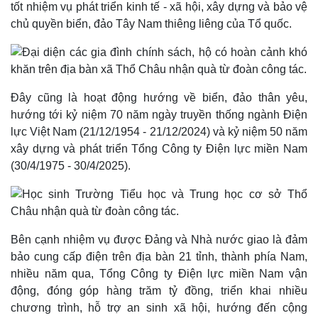
tốt nhiệm vụ phát triển kinh tế - xã hội, xây dựng và bảo vệ
chủ quyền biển, đảo Tây Nam thiêng liêng của Tổ quốc.
Kinh tế
Thị trường
Bất động sản
Giá vàng
Khởi nghiệp
Tiêu dùng
Tỷ giá
Đây cũng là hoạt động hướng về biển, đảo thân yêu,
Chứng khoán
hướng tới kỷ niệm 70 năm ngày truyền thống ngành Điện
Giá cà phê
lực Việt Nam (21/12/1954 - 21/12/2024) và kỷ niệm 50 năm
xây dựng và phát triển Tổng Công ty Điện lực miền Nam
(30/4/1975 - 30/4/2025).
Bên cạnh nhiệm vụ được Đảng và Nhà nước giao là đảm
bảo cung cấp điện trên địa bàn 21 tỉnh, thành phía Nam,
nhiều năm qua, Tổng Công ty Điện lực miền Nam vận
động, đóng góp hàng trăm tỷ đồng, triển khai nhiều
chương trình, hỗ trợ an sinh xã hội, hướng đến cộng
Pháp luật
Quân sự - Quốc phòng