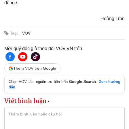
đồng./.
Vụ án
Vũ khí
Tin nóng
Việt Nam
Tư vấn luật
Phân tích
Hoàng Trần
Tag:
VOV
Mời quý độc giả theo dõi VOV.VN trên
Thêm VOV trên Google
Chọn VOV làm nguồn ưu tiên trên
Google Search
.
Xem hướng
dẫn.
Thể thao
Ô tô - Xe máy
Viết bình luận
Bóng đá
Ô tô
Lịch thi đấu bóng đá
Xe máy
Thế giới thể thao
Tư vấn
eSports
Hậu trường