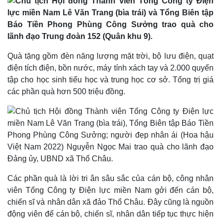
Quà tặng gồm đèn năng lượng mặt trời, bộ lưu điện, quạt
điện tích điện, bồn nước, máy tính xách tay và 2.000 quyển
Thế giới
Multimedia
tập cho học sinh tiểu học và trung học cơ sở. Tổng trị giá
Quan sát
Video
các phần quà hơn 500 triệu đồng.
Cuộc sống đó đây
Ảnh
Hồ sơ
E-Magazine
Infographic
Các phần quà là lời tri ân sâu sắc của cán bộ, công nhân
viên Tổng Công ty Điện lực miền Nam gởi đến cán bộ,
chiến sĩ và nhân dân xã đảo Thổ Châu. Đây cũng là nguồn
động viên để cán bộ, chiến sĩ, nhân dân tiếp tục thực hiện