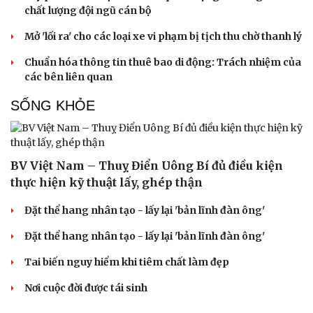
chất lượng đội ngũ cán bộ
Mở 'lối ra' cho các loại xe vi phạm bị tịch thu chờ thanh lý
Chuẩn hóa thông tin thuê bao di động: Trách nhiệm của
các bên liên quan
SỐNG KHỎE
Văn hóa
Giải trí
Sân khấu - Điện ảnh
Nghệ sĩ
Văn học
Thời trang
Âm nhạc
Sao Việt
BV Việt Nam – Thuỵ Điển Uông Bí đủ điều kiện
Di sản
thực hiện kỹ thuật lấy, ghép thận
Đặt thể hang nhân tạo - lấy lại 'bản lĩnh đàn ông'
Đặt thể hang nhân tạo - lấy lại 'bản lĩnh đàn ông'
Tai biến nguy hiểm khi tiêm chất làm đẹp
Nơi cuộc đời được tái sinh