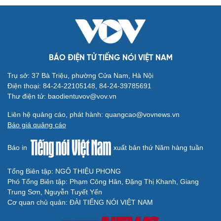
Du lịch
Podcast
Tư vấn
Câu chuyện thời sự
BÁO ĐIỆN TỬ TIẾNG NÓI VIỆT NAM
Săn Tour
Đọc truyện đêm khuya
check-in
Cửa sổ tình yêu
Trụ sở: 37 Bà Triệu, phường Cửa Nam, Hà Nội
Kể chuyện cho bé
Điện thoại: 84-24-22105148, 84-24-39785691
Hạt giống tâm hồn
Thư điện tử: baodientuvov@vov.vn
Liên hệ quảng cáo, phát hành: quangcao@vovnews.vn
Báo giá quảng cáo
Báo in
xuất bản thứ Năm hàng tuần
Tổng Biên tập: NGÔ THIỆU PHONG
Phó Tổng Biên tập: Phạm Công Hân, Đặng Thị Khanh, Giang
Trung Sơn, Nguyễn Tuyết Yến
Cơ quan chủ quản: ĐÀI TIẾNG NÓI VIỆT NAM