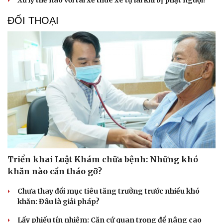
Xử lý thế nào với tài xế thuê xe tự lái khi bị phạt nguội?
ĐỐI THOẠI
Sức khỏe
Đời sống
Dinh dưỡng - món ngon
Nhà đẹp
Cây thuốc
Blog
Sản phụ khoa
Tình yêu - Gia đình
Nhi khoa
Nam khoa
Làm đẹp - giảm cân
Triển khai Luật Khám chữa bệnh: Những khó
Phòng mạch online
khăn nào cần tháo gỡ?
Ăn sạch sống khỏe
Chưa thay đổi mục tiêu tăng trưởng trước nhiều khó
khăn: Đâu là giải pháp?
Lấy phiếu tín nhiệm: Căn cứ quan trọng để nâng cao