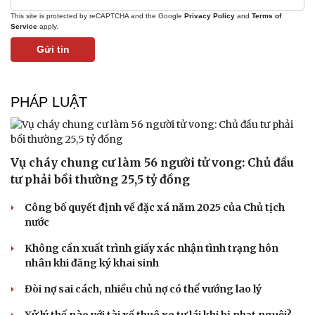
This site is protected by reCAPTCHA and the Google
Privacy Policy
and
Terms of
Service
apply.
Gửi tin
PHÁP LUẬT
Vụ cháy chung cư làm 56 người tử vong: Chủ đầu
tư phải bồi thường 25,5 tỷ đồng
Doanh nghiệp
Công nghệ
Thông tin doanh nghiệp
Sành điệu
Công bố quyết định về đặc xá năm 2025 của Chủ tịch
Doanh nghiệp 24h
Tin Công nghệ
nước
Doanh nhân
Trải nghiệm
Vì cộng đồng
Chuyển đổi số
Không cần xuất trình giấy xác nhận tình trạng hôn
nhân khi đăng ký khai sinh
Đòi nợ sai cách, nhiều chủ nợ có thể vướng lao lý