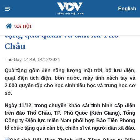
English
Tổng Công ty Điện lực miền Nam
XÃ HỘI
/
tặng quà quân và dân xã Thổ
Châu
Chính trị
Xã hội
Thứ Bảy, 14:49, 14/12/2024
Đảng
Tin 24h
Quà tặng gồm đèn năng lượng mặt trời, bộ lưu điện,
Tổ chức nhân sự
Dự báo thời tiết
quạt điện tích điện, bồn nước, máy tính xách tay và
Quốc hội
Giáo dục
2.000 quyển tập cho học sinh tiểu học và trung học cơ
Nhận diện sự thật
Dấu ấn VOV
sở.
Việc làm
Biển đảo
Ngày
11/12,
trong
chuyến khảo sát tình hình cấp điện
trên đảo Thổ Châu, TP. Phú Quốc (Kiên Giang), Tổng
Công ty Điện lực miền Nam phối hợp Báo Tiền Phong
tổ chức tặng quà cán bộ, chiến sĩ và người dân xã đảo.