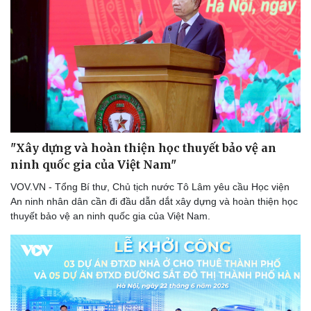
Sức khỏe
Đời sống
Dinh dưỡng - món ngon
Nhà đẹp
Cây thuốc
Blog
"Xây dựng và hoàn thiện học thuyết bảo vệ an
Sản phụ khoa
Tình yêu - Gia đình
ninh quốc gia của Việt Nam"
Nhi khoa
Nam khoa
VOV.VN - Tổng Bí thư, Chủ tịch nước Tô Lâm yêu cầu Học viện
Làm đẹp - giảm cân
An ninh nhân dân cần đi đầu dẫn dắt xây dựng và hoàn thiện học
Phòng mạch online
thuyết bảo vệ an ninh quốc gia của Việt Nam.
Ăn sạch sống khỏe