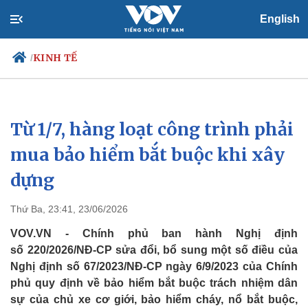
English
KINH TẾ
/
Từ 1/7, hàng loạt công trình phải
Chính trị
Xã hội
Đảng
Tin 24h
mua bảo hiểm bắt buộc khi xây
Tổ chức nhân sự
Dự báo thời tiết
dựng
Quốc hội
Giáo dục
Nhận diện sự thật
Dấu ấn VOV
Việc làm
Thứ Ba, 23:41, 23/06/2026
Biển đảo
VOV.VN - Chính phủ ban hành Nghị định
số 220/2026/NĐ-CP sửa đổi, bổ sung một số điều của
Nghị định số 67/2023/NĐ-CP ngày 6/9/2023 của Chính
phủ quy định về bảo hiểm bắt buộc trách nhiệm dân
sự của chủ xe cơ giới, bảo hiểm cháy, nổ bắt buộc,