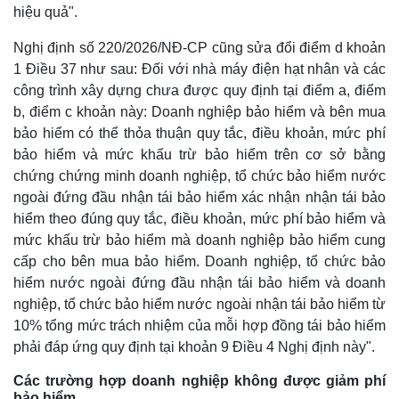
hiệu quả".
Nghị định số 220/2026/NĐ-CP cũng sửa đổi điểm d khoản
1 Điều 37 như sau: Đối với nhà máy điện hạt nhân và các
công trình xây dựng chưa được quy định tại điểm a, điểm
b, điểm c khoản này: Doanh nghiệp bảo hiểm và bên mua
bảo hiểm có thể thỏa thuận quy tắc, điều khoản, mức phí
bảo hiểm và mức khấu trừ bảo hiểm trên cơ sở bằng
chứng chứng minh doanh nghiệp, tổ chức bảo hiểm nước
ngoài đứng đầu nhận tái bảo hiểm xác nhận nhận tái bảo
hiểm theo đúng quy tắc, điều khoản, mức phí bảo hiểm và
mức khấu trừ bảo hiểm mà doanh nghiệp bảo hiểm cung
cấp cho bên mua bảo hiểm. Doanh nghiệp, tổ chức bảo
hiểm nước ngoài đứng đầu nhận tái bảo hiểm và doanh
nghiệp, tổ chức bảo hiểm nước ngoài nhận tái bảo hiểm từ
Kinh tế
Thị trường
10% tổng mức trách nhiệm của mỗi hợp đồng tái bảo hiểm
Bất động sản
Giá vàng
phải đáp ứng quy định tại khoản 9 Điều 4 Nghị định này".
Khởi nghiệp
Tiêu dùng
Tỷ giá
Các trường hợp doanh nghiệp không được giảm phí
Chứng khoán
bảo hiểm