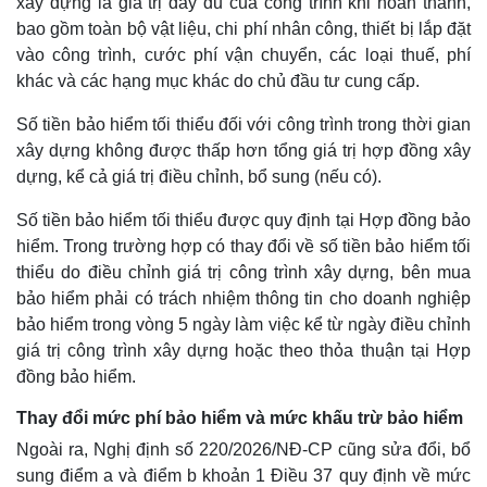
xây dựng là giá trị đầy đủ của công trình khi hoàn thành,
bao gồm toàn bộ vật liệu, chi phí nhân công, thiết bị lắp đặt
vào công trình, cước phí vận chuyển, các loại thuế, phí
khác và các hạng mục khác do chủ đầu tư cung cấp.
Số tiền bảo hiểm tối thiểu đối với công trình trong thời gian
xây dựng không được thấp hơn tổng giá trị hợp đồng xây
dựng, kể cả giá trị điều chỉnh, bổ sung (nếu có).
Số tiền bảo hiểm tối thiểu được quy định tại Hợp đồng bảo
hiểm. Trong trường hợp có thay đổi về số tiền bảo hiểm tối
thiểu do điều chỉnh giá trị công trình xây dựng, bên mua
bảo hiểm phải có trách nhiệm thông tin cho doanh nghiệp
Thế giới
Multimedia
bảo hiểm trong vòng 5 ngày làm việc kể từ ngày điều chỉnh
Quan sát
Video
giá trị công trình xây dựng hoặc theo thỏa thuận tại Hợp
Cuộc sống đó đây
Ảnh
đồng bảo hiểm.
Hồ sơ
E-Magazine
Infographic
Thay đổi mức phí bảo hiểm và mức khấu trừ bảo hiểm
Ngoài ra, Nghị định số 220/2026/NĐ-CP cũng sửa đổi, bổ
sung điểm a và điểm b khoản 1 Điều 37 quy định về mức