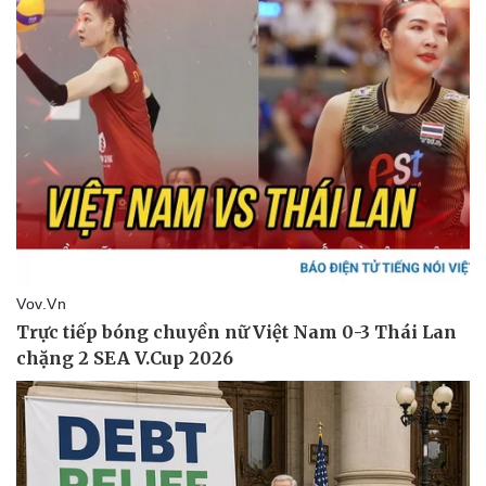
Thể thao
Ô tô - Xe máy
Bóng đá
Ô tô
Lịch thi đấu bóng đá
Xe máy
Thế giới thể thao
Tư vấn
eSports
Hậu trường