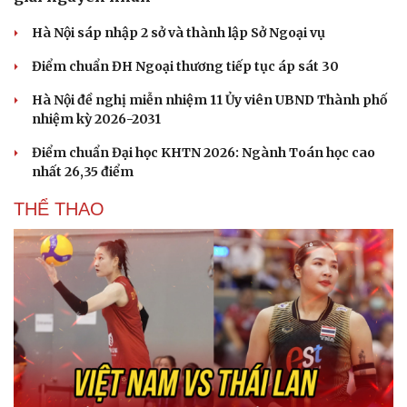
Hà Nội sáp nhập 2 sở và thành lập Sở Ngoại vụ
Điểm chuẩn ĐH Ngoại thương tiếp tục áp sát 30
Hà Nội đề nghị miễn nhiệm 11 Ủy viên UBND Thành phố
nhiệm kỳ 2026-2031
Điểm chuẩn Đại học KHTN 2026: Ngành Toán học cao
nhất 26,35 điểm
THỂ THAO
Du lịch
Podcast
Tư vấn
Câu chuyện thời sự
Săn Tour
Đọc truyện đêm khuya
check-in
Cửa sổ tình yêu
Kể chuyện cho bé