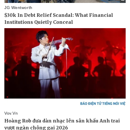
Doanh nghiệp
Công nghệ
Thông tin doanh nghiệp
Sành điệu
Doanh nghiệp 24h
Tin Công nghệ
Doanh nhân
Trải nghiệm
Vì cộng đồng
Chuyển đổi số