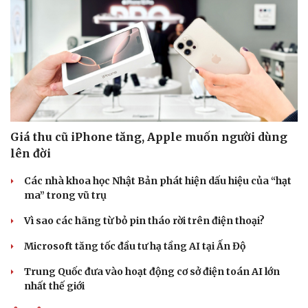
Giá thu cũ iPhone tăng, Apple muốn người dùng
lên đời
Các nhà khoa học Nhật Bản phát hiện dấu hiệu của “hạt
ma” trong vũ trụ
Văn hóa
Giải trí
Vì sao các hãng từ bỏ pin tháo rời trên điện thoại?
Sân khấu - Điện ảnh
Nghệ sĩ
Văn học
Thời trang
Microsoft tăng tốc đầu tư hạ tầng AI tại Ấn Độ
Âm nhạc
Sao Việt
Di sản
Trung Quốc đưa vào hoạt động cơ sở điện toán AI lớn
nhất thế giới