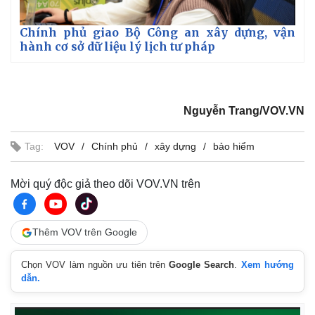
Vụ án
Vũ khí
Tin nóng
Việt Nam
Chính phủ giao Bộ Công an xây dựng, vận
Tư vấn luật
Phân tích
hành cơ sở dữ liệu lý lịch tư pháp
Nguyễn Trang/VOV.VN
Tag:
VOV
Chính phủ
xây dựng
bảo hiểm
Mời quý độc giả theo dõi VOV.VN trên
Thêm VOV trên Google
Chọn VOV làm nguồn ưu tiên trên
Google Search
.
Xem hướng
dẫn.