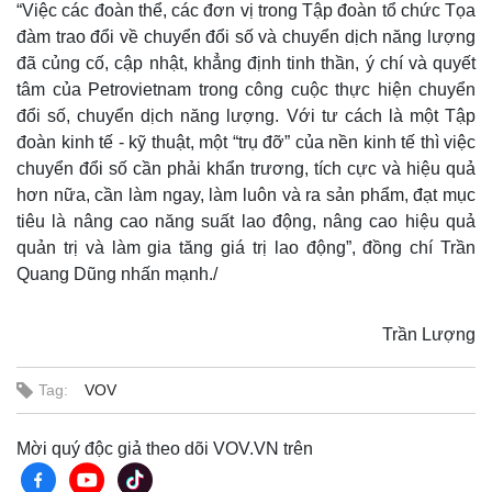
“Việc các đoàn thể, các đơn vị trong Tập đoàn tổ chức Tọa
đàm trao đổi về chuyển đổi số và chuyển dịch năng lượng
đã củng cố, cập nhật, khẳng định tinh thần, ý chí và quyết
tâm của Petrovietnam trong công cuộc thực hiện chuyển
đổi số, chuyển dịch năng lượng. Với tư cách là một Tập
đoàn kinh tế - kỹ thuật, một “trụ đỡ” của nền kinh tế thì việc
chuyển đổi số cần phải khẩn trương, tích cực và hiệu quả
hơn nữa, cần làm ngay, làm luôn và ra sản phẩm, đạt mục
tiêu là nâng cao năng suất lao động, nâng cao hiệu quả
quản trị và làm gia tăng giá trị lao động”, đồng chí Trần
Quang Dũng nhấn mạnh./
Trần Lượng
Tag:
VOV
Doanh nghiệp
Công nghệ
Thông tin doanh nghiệp
Sành điệu
Mời quý độc giả theo dõi VOV.VN trên
Doanh nghiệp 24h
Tin Công nghệ
Doanh nhân
Trải nghiệm