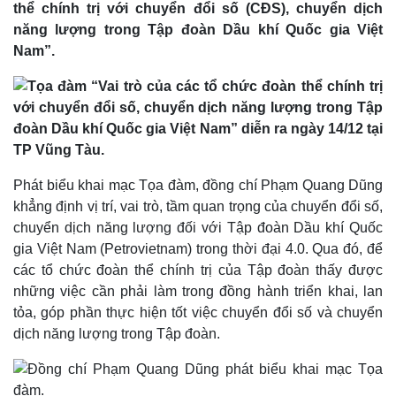
thể chính trị với chuyển đổi số (CĐS), chuyển dịch
năng lượng trong Tập đoàn Dầu khí Quốc gia Việt
Nam”.
Phát biểu khai mạc Tọa đàm, đồng chí Phạm Quang Dũng
khẳng định vị trí, vai trò, tầm quan trọng của chuyển đổi số,
Thế giới
Multimedia
chuyển dịch năng lượng đối với Tập đoàn Dầu khí Quốc
gia Việt Nam (Petrovietnam) trong thời đại 4.0. Qua đó, để
Quan sát
Video
Cuộc sống đó đây
Ảnh
các tổ chức đoàn thể chính trị của Tập đoàn thấy được
Hồ sơ
E-Magazine
những việc cần phải làm trong đồng hành triển khai, lan
Infographic
tỏa, góp phần thực hiện tốt việc chuyển đổi số và chuyển
dịch năng lượng trong Tập đoàn.