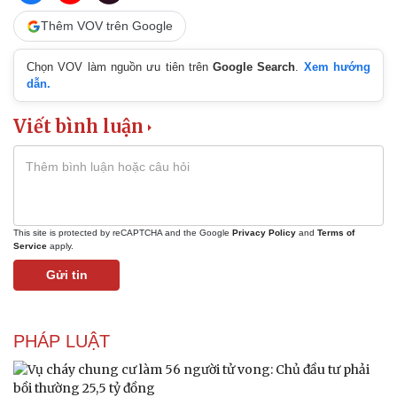
Vì cộng đồng
Chuyển đổi số
Thêm VOV trên Google
Chọn VOV làm nguồn ưu tiên trên
Google Search
.
Xem hướng
dẫn.
Viết bình luận
This site is protected by reCAPTCHA and the Google
Privacy Policy
and
Terms of
Service
apply.
Gửi tin
PHÁP LUẬT
Sức khỏe
Đời sống
Dinh dưỡng - món ngon
Nhà đẹp