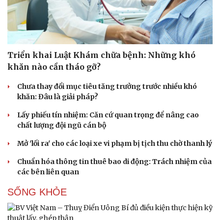
Văn hóa
Giải trí
Sân khấu - Điện ảnh
Nghệ sĩ
Triển khai Luật Khám chữa bệnh: Những khó
Văn học
Thời trang
khăn nào cần tháo gỡ?
Âm nhạc
Sao Việt
Di sản
Chưa thay đổi mục tiêu tăng trưởng trước nhiều khó
khăn: Đâu là giải pháp?
Lấy phiếu tín nhiệm: Căn cứ quan trọng để nâng cao
chất lượng đội ngũ cán bộ
Mở 'lối ra' cho các loại xe vi phạm bị tịch thu chờ thanh lý
Chuẩn hóa thông tin thuê bao di động: Trách nhiệm của
các bên liên quan
SỐNG KHỎE