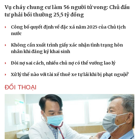
Cây thuốc
Blog
Vụ cháy chung cư làm 56 người tử vong: Chủ đầu
Sản phụ khoa
Tình yêu - Gia đình
tư phải bồi thường 25,5 tỷ đồng
Nhi khoa
Nam khoa
Công bố quyết định về đặc xá năm 2025 của Chủ tịch
Làm đẹp - giảm cân
nước
Phòng mạch online
Ăn sạch sống khỏe
Không cần xuất trình giấy xác nhận tình trạng hôn
nhân khi đăng ký khai sinh
Đòi nợ sai cách, nhiều chủ nợ có thể vướng lao lý
Xử lý thế nào với tài xế thuê xe tự lái khi bị phạt nguội?
ĐỐI THOẠI