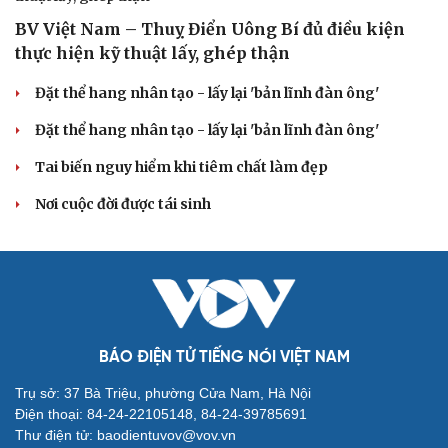
BV Việt Nam – Thuỵ Điển Uông Bí đủ điều kiện
thực hiện kỹ thuật lấy, ghép thận
Du lịch
Podcast
Đặt thể hang nhân tạo - lấy lại 'bản lĩnh đàn ông'
Tư vấn
Câu chuyện thời sự
Đặt thể hang nhân tạo - lấy lại 'bản lĩnh đàn ông'
Săn Tour
Đọc truyện đêm khuya
check-in
Cửa sổ tình yêu
Tai biến nguy hiểm khi tiêm chất làm đẹp
Kể chuyện cho bé
Hạt giống tâm hồn
Nơi cuộc đời được tái sinh
BÁO ĐIỆN TỬ TIẾNG NÓI VIỆT NAM
Trụ sở: 37 Bà Triệu, phường Cửa Nam, Hà Nội
Điện thoại: 84-24-22105148, 84-24-39785691
Thư điện tử: baodientuvov@vov.vn