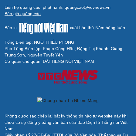
Liên hệ quảng cáo, phát hành: quangcao@vovnews.vn
Báo giá quảng cáo
Báo in
xuất bản thứ Năm hàng tuần
Cải chính
Tổng Biên tập: NGÔ THIỆU PHONG
Phó Tổng Biên tập: Phạm Công Hân, Đặng Thị Khanh, Giang
Trung Sơn, Nguyễn Tuyết Yến
Cơ quan chủ quản: ĐÀI TIẾNG NÓI VIỆT NAM
Không được sao chép lại bất kỳ thông tin nào từ website này khi
chưa có sự đồng ý bằng văn bản của Báo Điện tử Tiếng nói Việt
Nam
Giấy phép số 27/GP-BVHTTDL của Bộ Văn hóa, Thể thao và Du