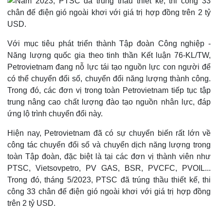
Với mục tiêu phát triển thành Tập đoàn Công nghiệp -
Năng lượng quốc gia theo tinh thần Kết luận 76-KL/TW,
Petrovietnam đang nỗ lực tái tạo nguồn lực con người để
có thể chuyển đổi số, chuyển đổi năng lượng thành công.
Trong đó, các đơn vị trong toàn Petrovietnam tiếp tục tập
trung nâng cao chất lượng đào tạo nguồn nhân lực, đáp
ứng lộ trình chuyển đổi này.
Hiện nay, Petrovietnam đã có sự chuyển biến rất lớn về
công tác chuyển đổi số và chuyển dịch năng lượng trong
toàn Tập đoàn, đặc biệt là tại các đơn vị thành viên như
Thể thao
Ô tô - Xe máy
PTSC, Vietsovpetro, PV GAS, BSR, PVCFC, PVOIL...
Bóng đá
Ô tô
Trong đó, tháng 5/2023, PTSC đã trúng thầu thiết kế, thi
Lịch thi đấu bóng đá
Xe máy
công 33 chân đế điện gió ngoài khơi với giá trị hợp đồng
Thế giới thể thao
Tư vấn
trên 2 tỷ USD.
eSports
Hậu trường