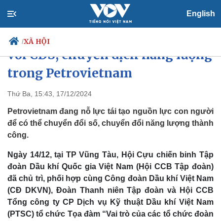
English
Vai trò của các tổ chức đoàn thể
XÃ HỘI
/
với CĐS, chuyển dịch năng lượng
trong Petrovietnam
Chính trị
Xã hội
Thứ Ba, 15:43, 17/12/2024
Đảng
Tin 24h
Petrovietnam đang nỗ lực tái tạo nguồn lực con người
Tổ chức nhân sự
Dự báo thời tiết
để có thể chuyển đổi số, chuyển đổi năng lượng thành
Quốc hội
Giáo dục
công.
Nhận diện sự thật
Dấu ấn VOV
Việc làm
Ngày 14/12, tại TP Vũng Tàu, Hội Cựu chiến binh Tập
Biển đảo
đoàn Dầu khí Quốc gia Việt Nam (Hội CCB Tập đoàn)
đã chủ trì, phối hợp cùng Công đoàn Dầu khí Việt Nam
(CĐ DKVN), Đoàn Thanh niên Tập đoàn và Hội CCB
Tổng công ty CP Dịch vụ Kỹ thuật Dầu khí Việt Nam
(PTSC) tổ chức Tọa đàm “Vai trò của các tổ chức đoàn