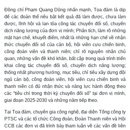
Đồng chí Phạm Quang Dũng nhấn mạnh, Tọa đàm là dịp
để các đoàn thể nêu bật kết quả đã làm được, chưa làm
được, lĩnh hội và lan tỏa công tác chuyển đổi số, chuyển
dịch năng lượng của đơn vị mình; Phân tích, làm rõ những
mặt hạn chế, khuyết điểm, nhất là những hạn chế về nhận
thức chuyển đổi số của cán bộ, hội viên cựu chiến binh,
công đoàn viên và thanh niên; chỉ rõ nguyên nhân chủ
quan, những vấn đề khó khăn, bất cập trong quá trình triển
khai công tác chuyển đổi số, chuyển dịch năng lượng;
thống nhất phương hướng, mục tiêu, chỉ tiêu xây dựng đội
ngũ cán bộ, công đoàn viên, hội viên cựu chiến binh và
Kinh tế
Thị trường
thanh niên có đủ nhận thức và năng lực hành động theo
Bất động sản
Giá vàng
các “tiêu chí trong thời kỳ chuyển đổi số” tại đơn vị mình,
Khởi nghiệp
Tiêu dùng
giai đoạn 2025-2030 và những năm tiếp theo.
Tỷ giá
Chứng khoán
Tại Tọa đàm, chuyên gia công nghệ, đại diện Tổng công ty
Giá cà phê
PTSC và các tổ chức Công đoàn, Đoàn Thanh niên và Hội
CCB các đơn vị đã trình bày tham luận về các vấn đề liên