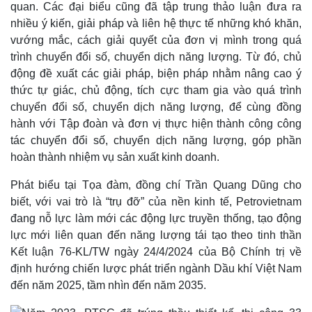
quan. Các đại biểu cũng đã tập trung thảo luận đưa ra
nhiều ý kiến, giải pháp và liên hệ thực tế những khó khăn,
vướng mắc, cách giải quyết của đơn vị mình trong quá
trình chuyển đổi số, chuyển dịch năng lượng. Từ đó, chủ
động đề xuất các giải pháp, biện pháp nhằm nâng cao ý
thức tự giác, chủ động, tích cực tham gia vào quá trình
chuyển đổi số, chuyển dịch năng lượng, để cùng đồng
hành với Tập đoàn và đơn vị thực hiện thành công công
tác chuyển đổi số, chuyển dịch năng lượng, góp phần
hoàn thành nhiệm vụ sản xuất kinh doanh.
Phát biểu tại Tọa đàm, đồng chí Trần Quang Dũng cho
biết, với vai trò là “trụ đỡ” của nền kinh tế, Petrovietnam
đang nỗ lực làm mới các động lực truyền thống, tạo động
Pháp luật
Quân sự - Quốc phòng
lực mới liên quan đến năng lượng tái tạo theo tinh thần
Vụ án
Vũ khí
Kết luận 76-KL/TW ngày 24/4/2024 của Bộ Chính trị về
Tin nóng
Việt Nam
định hướng chiến lược phát triển ngành Dầu khí Việt Nam
Tư vấn luật
Phân tích
đến năm 2025, tầm nhìn đến năm 2035.