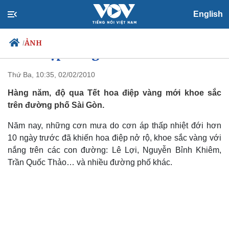
English
ẢNH
/
Hoa điệp vàng nở sớm
Thứ Ba, 10:35, 02/02/2010
Hàng năm, độ qua Tết hoa điệp vàng mới khoe sắc
Chính trị
Xã hội
trên đường phố Sài Gòn.
Đảng
Tin 24h
Tổ chức nhân sự
Dự báo thời tiết
Năm nay, những cơn mưa do cơn áp thấp nhiệt đới hơn
Quốc hội
Giáo dục
10 ngày trước đã khiến hoa điệp nở rộ, khoe sắc vàng với
Nhận diện sự thật
Dấu ấn VOV
nắng trên các con đường: Lê Lợi, Nguyễn Bỉnh Khiêm,
Việc làm
Trần Quốc Thảo… và nhiều đường phố khác.
Biển đảo