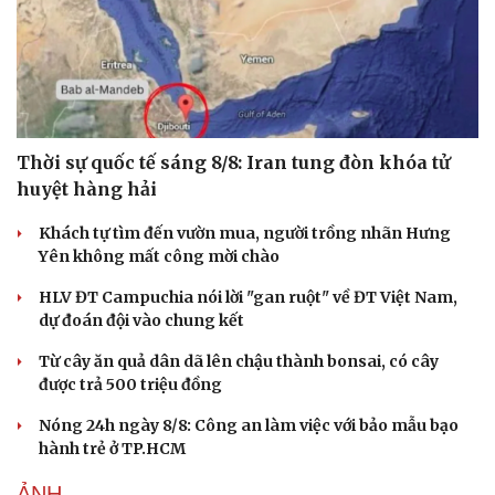
Doanh nhân
Trải nghiệm
Vì cộng đồng
Chuyển đổi số
Thời sự quốc tế sáng 8/8: Iran tung đòn khóa tử
huyệt hàng hải
Khách tự tìm đến vườn mua, người trồng nhãn Hưng
Yên không mất công mời chào
HLV ĐT Campuchia nói lời "gan ruột" về ĐT Việt Nam,
dự đoán đội vào chung kết
Từ cây ăn quả dân dã lên chậu thành bonsai, có cây
được trả 500 triệu đồng
Nóng 24h ngày 8/8: Công an làm việc với bảo mẫu bạo
hành trẻ ở TP.HCM
Sức khỏe
Đời sống
ẢNH
Dinh dưỡng - món ngon
Nhà đẹp