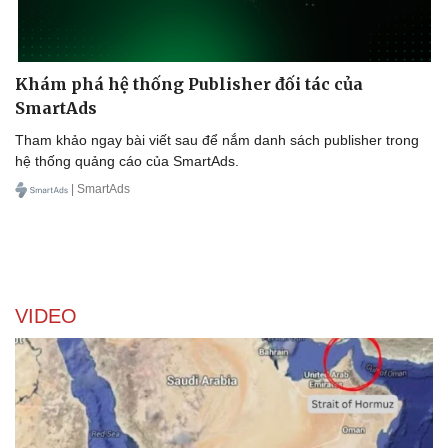
Hậu trường
Khám phá hệ thống Publisher đối tác của
SmartAds
Tham khảo ngay bài viết sau để nắm danh sách publisher trong
hệ thống quảng cáo của SmartAds.
| SmartAds
VIDEO
Doanh nghiệp
Công nghệ
Thông tin doanh nghiệp
Sành điệu
Doanh nghiệp 24h
Tin Công nghệ