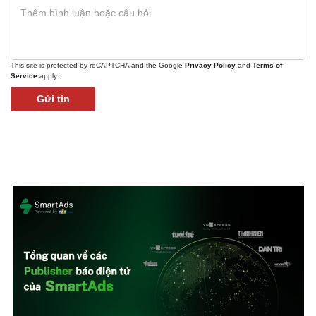
This site is protected by reCAPTCHA and the Google
Privacy Policy
and
Terms of
Service
apply.
Gửi tin
Thể thao
Ô tô - Xe máy
Bóng đá
Ô tô
Lịch thi đấu bóng đá
Xe máy
Thế giới thể thao
Tư vấn
eSports