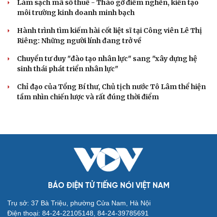
Làm sạch mã số thuế - Tháo gỡ điểm nghẽn, kiến tạo
môi trường kinh doanh minh bạch
Hành trình tìm kiếm hài cốt liệt sĩ tại Công viên Lê Thị
Riêng: Những người lính đang trở về
Du lịch
Podcast
Chuyển tư duy "đào tạo nhân lực" sang "xây dựng hệ
Tư vấn
Câu chuyện thời sự
sinh thái phát triển nhân lực"
Săn Tour
Đọc truyện đêm khuya
Chỉ đạo của Tổng Bí thư, Chủ tịch nước Tô Lâm thể hiện
check-in
Cửa sổ tình yêu
tầm nhìn chiến lược và rất đúng thời điểm
Kể chuyện cho bé
Hạt giống tâm hồn
BÁO ĐIỆN TỬ TIẾNG NÓI VIỆT NAM
Trụ sở: 37 Bà Triệu, phường Cửa Nam, Hà Nội
Điện thoại: 84-24-22105148, 84-24-39785691