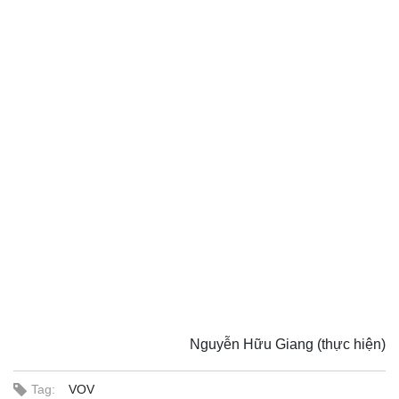
Thế giới
Multimedia
Quan sát
Video
Cuộc sống đó đây
Ảnh
Hồ sơ
E-Magazine
Infographic
Nguyễn Hữu Giang (thực hiện)
Tag:
VOV