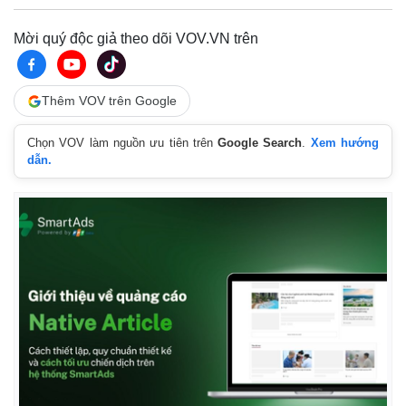
Mời quý độc giả theo dõi VOV.VN trên
Thêm VOV trên Google
Chọn VOV làm nguồn ưu tiên trên
Google Search
.
Xem hướng
dẫn.
Kinh tế
Thị trường
Bất động sản
Giá vàng
Khởi nghiệp
Tiêu dùng
Tỷ giá
Chứng khoán
Giá cà phê