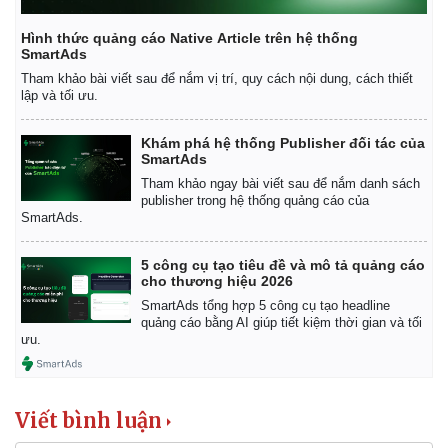
Hình thức quảng cáo Native Article trên hệ thống
SmartAds
Tham khảo bài viết sau để nắm vị trí, quy cách nội dung, cách thiết
lập và tối ưu.
Khám phá hệ thống Publisher đối tác của
SmartAds
Tham khảo ngay bài viết sau để nắm danh sách
publisher trong hệ thống quảng cáo của
SmartAds.
5 công cụ tạo tiêu đề và mô tả quảng cáo
cho thương hiệu 2026
SmartAds tổng hợp 5 công cụ tạo headline
quảng cáo bằng AI giúp tiết kiệm thời gian và tối
Pháp luật
Quân sự - Quốc phòng
ưu.
Vụ án
Vũ khí
Tin nóng
Việt Nam
Tư vấn luật
Phân tích
Viết bình luận