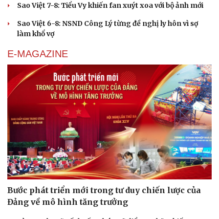
Sao Việt 7-8: Tiểu Vy khiến fan xuýt xoa với bộ ảnh mới
Sao Việt 6-8: NSND Công Lý từng đề nghị ly hôn vì sợ
làm khổ vợ
Văn hóa
Giải trí
E-MAGAZINE
Sân khấu - Điện ảnh
Nghệ sĩ
Văn học
Thời trang
Âm nhạc
Sao Việt
Di sản
Bước phát triển mới trong tư duy chiến lược của
Đảng về mô hình tăng trưởng