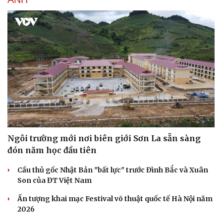
Cây thuốc
Blog
Sản phụ khoa
Tình yêu - Gia đình
Nhi khoa
Nam khoa
Làm đẹp - giảm cân
Phòng mạch online
Ăn sạch sống khỏe
Ngôi trường mới nơi biên giới Sơn La sẵn sàng
đón năm học đầu tiên
Cầu thủ gốc Nhật Bản "bất lực" trước Đình Bắc và Xuân
Son của ĐT Việt Nam
Ấn tượng khai mạc Festival võ thuật quốc tế Hà Nội năm
2026