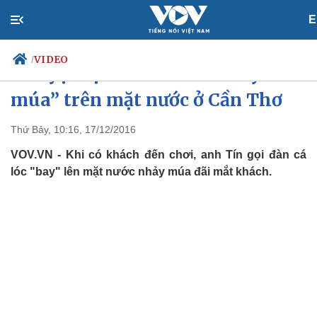
E
VIDEO
/
Chuyện lạ: Đàn cá lóc “nhảy
múa” trên mặt nước ở Cần Thơ
Thứ Bảy, 10:16, 17/12/2016
Chính trị
Xã hội
Đảng
Tin 24h
VOV.VN - Khi có khách đến chơi, anh Tín gọi đàn cá
Tổ chức nhân sự
Dự báo thời tiết
lóc "bay" lên mặt nước nhảy múa đãi mắt khách.
Quốc hội
Giáo dục
Nhận diện sự thật
Dấu ấn VOV
Việc làm
Biển đảo