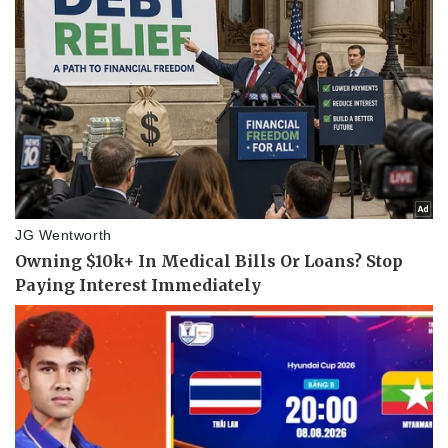
Thể thao
Ô tô - Xe máy
Bóng đá
Ô tô
Lịch thi đấu bóng đá
Xe máy
Thế giới thể thao
Tư vấn
eSports
Hậu trường