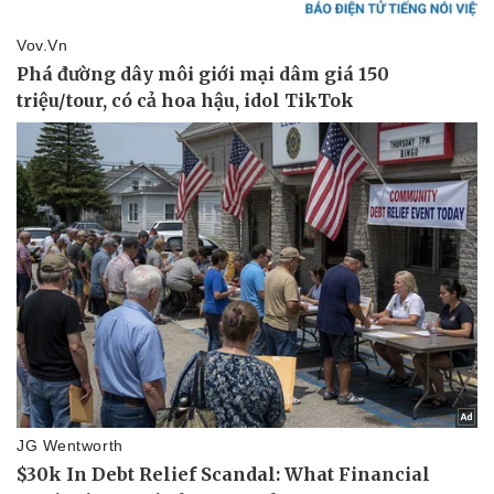
Pháp luật
Quân sự - Quốc phòng
Vụ án
Vũ khí
Tin nóng
Việt Nam
Tư vấn luật
Phân tích