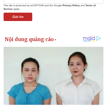
Chứng khoán
Giá cà phê
This site is protected by reCAPTCHA and the Google
Privacy Policy
and
Terms of
Service
apply.
Gửi tin