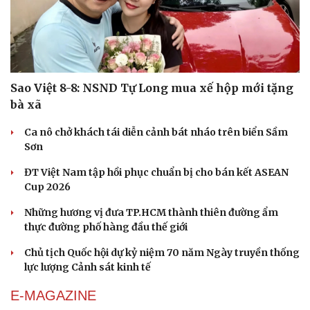
Săn Tour
Đọc truyện đêm khuya
check-in
Cửa sổ tình yêu
Kể chuyện cho bé
Hạt giống tâm hồn
Sao Việt 8-8: NSND Tự Long mua xế hộp mới tặng
bà xã
Ca nô chở khách tái diễn cảnh bát nháo trên biển Sầm
Sơn
ĐT Việt Nam tập hồi phục chuẩn bị cho bán kết ASEAN
Cup 2026
Những hương vị đưa TP.HCM thành thiên đường ẩm
thực đường phố hàng đầu thế giới
Chủ tịch Quốc hội dự kỷ niệm 70 năm Ngày truyền thống
lực lượng Cảnh sát kinh tế
E-MAGAZINE