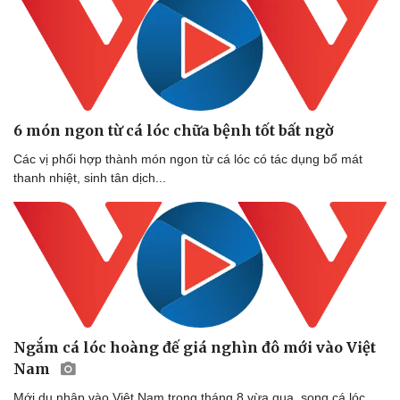
6 món ngon từ cá lóc chữa bệnh tốt bất ngờ
Các vị phối hợp thành món ngon từ cá lóc có tác dụng bổ mát
Sức khỏe
Đời sống
thanh nhiệt, sinh tân dịch...
Dinh dưỡng - món ngon
Nhà đẹp
Cây thuốc
Blog
Sản phụ khoa
Tình yêu - Gia đình
Nhi khoa
Nam khoa
Làm đẹp - giảm cân
Phòng mạch online
Ăn sạch sống khỏe
Ngắm cá lóc hoàng đế giá nghìn đô mới vào Việt
Nam
Mới du nhập vào Việt Nam trong tháng 8 vừa qua, song cá lóc