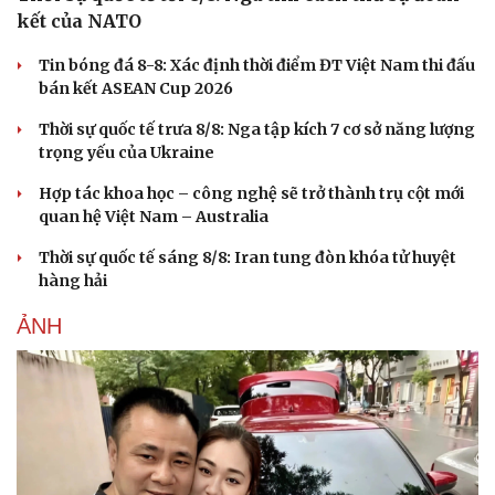
kết của NATO
Tin bóng đá 8-8: Xác định thời điểm ĐT Việt Nam thi đấu
bán kết ASEAN Cup 2026
Thời sự quốc tế trưa 8/8: Nga tập kích 7 cơ sở năng lượng
trọng yếu của Ukraine
Hợp tác khoa học – công nghệ sẽ trở thành trụ cột mới
quan hệ Việt Nam – Australia
Thời sự quốc tế sáng 8/8: Iran tung đòn khóa tử huyệt
hàng hải
ẢNH
Du lịch
Podcast
Tư vấn
Câu chuyện thời sự