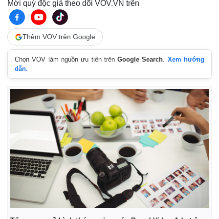
Mời quý độc giả theo dõi VOV.VN trên
Thế giới
Multimedia
Thêm VOV trên Google
Quan sát
Video
Cuộc sống đó đây
Ảnh
Chọn VOV làm nguồn ưu tiên trên
Google Search
.
Xem hướng
Hồ sơ
E-Magazine
dẫn.
Infographic