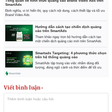
Tổng quan về hình thức quảng cáo Brand Video Ads trên
SmartAds
Định nghĩa, vị trí hiển thị, quy cách nội dung, cách thiết lập và tối ưu
Brand Video Ads.
Hướng dẫn cách tạo chiến dịch quảng
cáo trên SmartAds
Tham khảo ngay trọn bộ hướng dẫn cách tạo
một chiến dịch quảng cáo mới trên SmartAds.
Smartads Targeting: 4 phương thức chọn
trên hệ thống quảng cáo
SmartAds tập trung vào việc nhắm đúng đối
tượng, đúng ngữ cảnh và thời điểm để tối ưu.
Viết bình luận
Kinh tế
Thị trường
Bất động sản
Giá vàng
Khởi nghiệp
Tiêu dùng
Tỷ giá