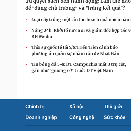
Từ quyết sách đến hành động: Làm thế nào
để "đúng chủ trương" và "trúng kết quả"?
Loại cây trồng một lần thu hoạch quả nhiều năm
Nóng 24h: Khởi tố nữ ca sĩ và giám đốc hợp tác v
BH Media
Thời sự quốc tế tối 5/8:Triều Tiên cảnh báo
phương án quân sự nhằm răn đe Nhật Bản
Tin bóng đá 5-8: ĐT Campuchia mất 3 trụ cột,
gần như “giương cờ” trước ĐT Việt Nam
Chính trị
Xã hội
Thế giới
Doanh nghiệp
Công nghệ
Sức khỏe