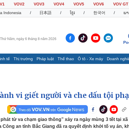
V1
VOV2
VOV3
VOV4
VOV5
VOV6
VOV GT
a Indonesia
/
日本語
/
ខ្មែរ
/
한국어
/
ພາ
Thứ Năm, ngày 6 tháng 8 năm 2026
Po
inh tế
Thị trường
Pháp luật
Thể thao
Ô tô - Xe máy
Doanh nghi
Thế giới
Multimedia
K
Quan sát
Video
B
Cuộc sống đó đây
Ảnh
K
Hồ sơ
E-Magazine
ành vi giết người và che dấu tội ph
Infographic
Thể thao
Ô tô - Xe máy
D
phát từ va chạm giao thông” xảy ra ngày mùng 3 tết tại xã
 Công an tỉnh Bắc Giang đã ra quyết định khởi tố vụ án, kh
Bóng đá
Ô tô
T