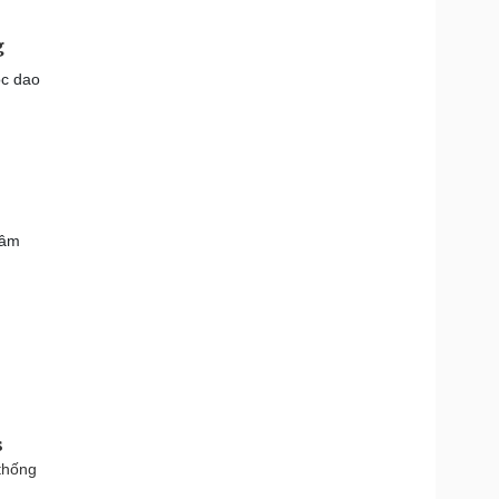
g
óc dao
đâm
s
thống