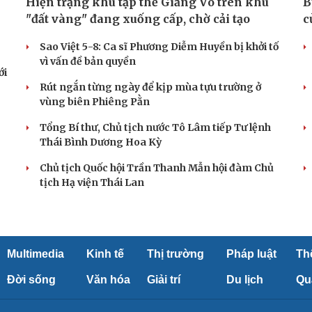
Hiện trạng khu tập thể Giảng Võ trên khu
B
"đất vàng" đang xuống cấp, chờ cải tạo
c
Sao Việt 5-8: Ca sĩ Phương Diễm Huyền bị khởi tố
vì vấn đề bản quyền
ới
Rút ngắn từng ngày để kịp mùa tựu trường ở
vùng biên Phiêng Pằn
Tổng Bí thư, Chủ tịch nước Tô Lâm tiếp Tư lệnh
Thái Bình Dương Hoa Kỳ
Chủ tịch Quốc hội Trần Thanh Mẫn hội đàm Chủ
tịch Hạ viện Thái Lan
Multimedia
Kinh tế
Thị trường
Pháp luật
Th
Đời sống
Văn hóa
Giải trí
Du lịch
Qu