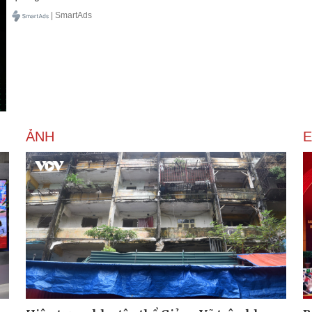
| SmartAds
ẢNH
E