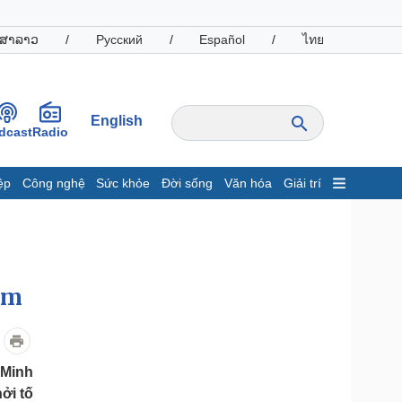
ສາລາວ
/
Русский
/
Español
/
ไทย
English
dcast
Radio
ệp
Công nghệ
Sức khỏe
Đời sống
Văn hóa
Giải trí
inh tế
Thị trường
ất động sản
Giá vàng
hởi nghiệp
Tiêu dùng
Tỷ giá
ạm
Chứng khoán
Giá cà phê
oanh nghiệp
Công nghệ
 Minh
ởi tố
hông tin doanh nghiệp
Sành điệu