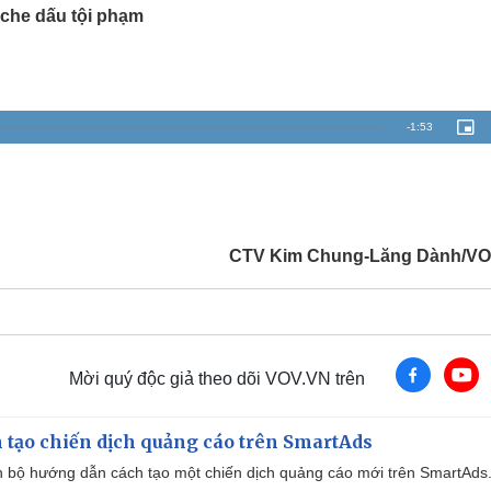
Lịch thi đấu bóng đá
Xe máy
 “che dấu tội phạm
Thế giới thể thao
Tư vấn
eSports
V
Hậu trường
Văn hóa
Giải trí
D
R
-
1:53
P
i
Sân khấu - Điện ảnh
Nghệ sĩ
c
e
t
Văn học
Thời trang
u
r
Âm nhạc
Sao Việt
c
m
e
-
Di sản
i
a
n
-
CTV Kim Chung-Lăng Dành/V
P
i
i
c
t
n
u
r
e
i
n
Mời quý độc giả theo dõi VOV.VN trên
g
T
 tạo chiến dịch quảng cáo trên SmartAds
i
 bộ hướng dẫn cách tạo một chiến dịch quảng cáo mới trên SmartAds
m