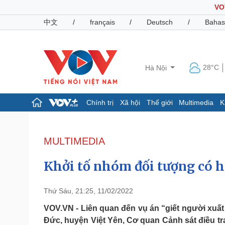
VO
中文
/
français
/
Deutsch
/
Bahas
28°C
Hà Nội
Chính trị
Xã hội
Thế giới
Multimedia
K
Chính trị
Xã hội
Đảng
Tin 24h
MULTIMEDIA
Tổ chức nhân sự
Dự báo thời tiết
Quốc hội
Giáo dục
Khởi tố nhóm đối tượng có h
Nhận diện sự thật
Dấu ấn VOV
Việc làm
Biển đảo
Thứ Sáu, 21:25, 11/02/2022
Pháp luật
Quân sự - Quốc phòng
VOV.VN - Liên quan đến vụ án “giết người xuất 
Đức, huyện Việt Yên, Cơ quan Cảnh sát điều tra
Vụ án
Vũ khí