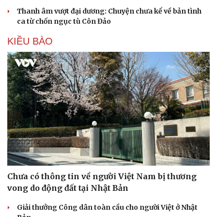
Thanh âm vượt đại dương: Chuyện chưa kể về bản tình
ca từ chốn ngục tù Côn Đảo
Du lịch
Podcast
Tư vấn
Câu chuyện thời sự
KIỀU BÀO
Săn Tour
Đọc truyện đêm khuya
check-in
Cửa sổ tình yêu
Kể chuyện cho bé
Hạt giống tâm hồn
Chưa có thông tin về người Việt Nam bị thương
vong do động đất tại Nhật Bản
Giải thưởng Công dân toàn cầu cho người Việt ở Nhật