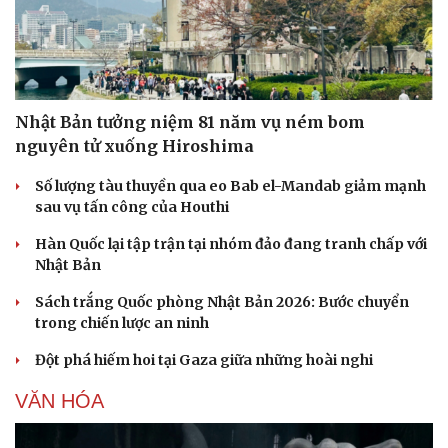
Nhật Bản tưởng niệm 81 năm vụ ném bom
nguyên tử xuống Hiroshima
Số lượng tàu thuyền qua eo Bab el-Mandab giảm mạnh
sau vụ tấn công của Houthi
Hàn Quốc lại tập trận tại nhóm đảo đang tranh chấp với
Nhật Bản
Sách trắng Quốc phòng Nhật Bản 2026: Bước chuyển
trong chiến lược an ninh
Đột phá hiếm hoi tại Gaza giữa những hoài nghi
Văn hóa
Giải trí
Sân khấu - Điện ảnh
Nghệ sĩ
VĂN HÓA
Văn học
Thời trang
Âm nhạc
Sao Việt