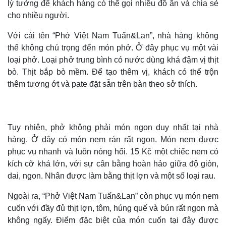
Infographic
lý tưởng để khách hàng có thể gọi nhiều đồ ăn và chia sẻ
cho nhiều người.
Với cái tên “Phở Việt Nam Tuấn&Lan”, nhà hàng không
thể không chú trọng đến món phở. Ở đây phục vụ một vài
loại phở. Loại phở trung bình có nước dùng khá đậm vị thịt
bò. Thịt bắp bò mềm. Để tạo thêm vị, khách có thể trộn
thêm tương ớt và pate đặt sẵn trên bàn theo sở thích.
Tuy nhiên, phở không phải món ngon duy nhất tại nhà
hàng. Ở đây có món nem rán rất ngon. Món nem được
phục vụ nhanh và luôn nóng hổi. 15 Kč một chiếc nem có
kích cỡ khá lớn, với sự cân bằng hoàn hảo giữa độ giòn,
dai, ngon. Nhân được làm bằng thịt lợn và một số loại rau.
Ngoài ra, “Phở Việt Nam Tuấn&Lan” còn phục vụ món nem
cuốn với đầy đủ thịt lợn, tôm, húng quế và bún rất ngon mà
không ngấy. Điểm đặc biệt của món cuốn tại đây được