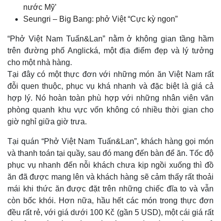
nước Mỹ’
Seungri – Big Bang: phở Việt “Cực kỳ ngon”
“Phở Việt Nam Tuấn&Lan” nằm ở không gian tầng hầm
trên đường phố Anglická, một địa điểm đẹp và lý tưởng
cho một nhà hàng.
Tại đây có một thực đơn với những món ăn Việt Nam rất
đỗi quen thuộc, phục vụ khá nhanh và đặc biệt là giá cả
hợp lý. Nó hoàn toàn phù hợp với những nhân viên văn
phòng quanh khu vực vốn không có nhiều thời gian cho
giờ nghỉ giữa giờ trưa.
Tại quán “Phở Việt Nam Tuấn&Lan”, khách hàng gọi món
và thanh toán tại quầy, sau đó mang đến bàn để ăn. Tốc độ
phục vụ nhanh đến nỗi khách chưa kịp ngồi xuống thì đồ
ăn đã được mang lên và khách hàng sẽ cảm thấy rất thoải
Thế giới
Multimedia
mái khi thức ăn được đặt trên những chiếc đĩa to và vẫn
Quan sát
Video
còn bốc khói. Hơn nữa, hầu hết các món trong thực đơn
Cuộc sống đó đây
Ảnh
đều rất rẻ, với giá dưới 100 Kč (gần 5 USD), một cái giá rất
Hồ sơ
E-Magazine