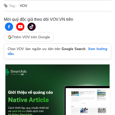
Tag:
VOV
Mời quý độc giả theo dõi VOV.VN trên
Thêm VOV trên Google
Chọn VOV làm nguồn ưu tiên trên
Google Search
.
Xem hướng
dẫn.
Thể thao
Ô tô - Xe máy
Bóng đá
Ô tô
Lịch thi đấu bóng đá
Xe máy
Thế giới thể thao
Tư vấn
eSports
Hậu trường