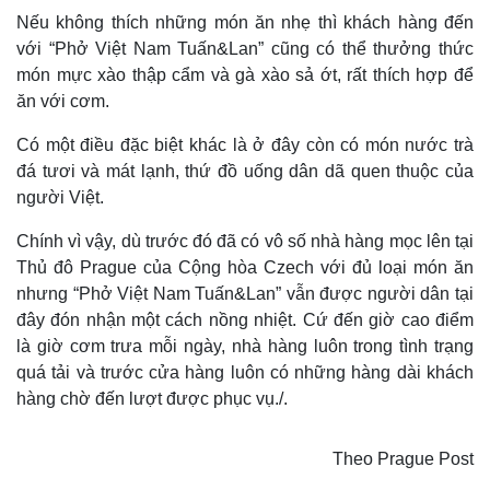
Nếu không thích những món ăn nhẹ thì khách hàng đến
với “Phở Việt Nam Tuấn&Lan” cũng có thể thưởng thức
món mực xào thập cẩm và gà xào sả ớt, rất thích hợp để
ăn với cơm.
Có một điều đặc biệt khác là ở đây còn có món nước trà
đá tươi và mát lạnh, thứ đồ uống dân dã quen thuộc của
người Việt.
Pháp luật
Quân sự - Quốc phòng
Chính vì vậy, dù trước đó đã có vô số nhà hàng mọc lên tại
Vụ án
Vũ khí
Thủ đô Prague của Cộng hòa Czech với đủ loại món ăn
Tin nóng
Việt Nam
Tư vấn luật
Phân tích
nhưng “Phở Việt Nam Tuấn&Lan” vẫn được người dân tại
đây đón nhận một cách nồng nhiệt. Cứ đến giờ cao điểm
là giờ cơm trưa mỗi ngày, nhà hàng luôn trong tình trạng
quá tải và trước cửa hàng luôn có những hàng dài khách
hàng chờ đến lượt được phục vụ./.
Theo Prague Post