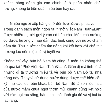
khách hàng đánh giá cao chính là ở phần nhân chất
lượng, không bị trộn quá nhiều bún hay rau.
Kinh tế
Thị trường
Bất động sản
Giá vàng
Khởi nghiệp
Tiêu dùng
Nhiều người xếp hàng chờ đến lượt được phục vụ.
Tỷ giá
Trong danh sách món ngon tại “Phở Việt Nam Tuấn&Lan”
Chứng khoán
được nhiều người gợi ý còn có bún chả. Món chả nướng
Giá cà phê
có được hương vị hấp dẫn đặc biệt, cùng với nước chấm
đậm đà. Thứ nước chấm ấm nóng khi kết hợp với chả thịt
nướng tạo nên một mùi vị tuyệt vời.
Không chỉ vậy, bún bò Nam bộ cũng là món ăn không thể
bỏ qua tại “Phở Việt Nam Tuấn&Lan”. Giản dị mà tinh tế là
những gì ta thường miêu tả về bún bò Nam Bộ tại nhà
hàng này. Thay vì sử dụng nước dùng được chế biến cầu
kỳ như các loại bún khác, bún bò Nam Bộ là sự mộc mạc
của nước mắm chua ngọt thơm mùi chanh cùng kết hợp
với các loại rau sống, hành phi, mát lành giá đỗ và vị bùi từ
lạc rang.