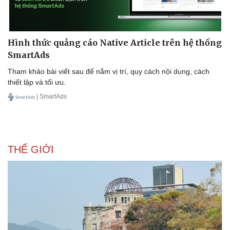
Hình thức quảng cáo Native Article trên hệ thống
SmartAds
Tham khảo bài viết sau để nắm vị trí, quy cách nội dung, cách
Sức khỏe
Đời sống
thiết lập và tối ưu.
Dinh dưỡng - món ngon
Nhà đẹp
| SmartAds
Cây thuốc
Blog
Sản phụ khoa
Tình yêu - Gia đình
Nhi khoa
Nam khoa
Làm đẹp - giảm cân
THẾ GIỚI
Phòng mạch online
Ăn sạch sống khỏe