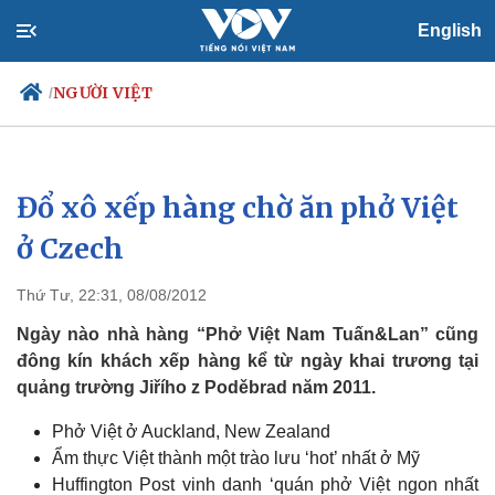
English
NGƯỜI VIỆT
/
Đổ xô xếp hàng chờ ăn phở Việt
Chính trị
Xã hội
Đảng
Tin 24h
ở Czech
Tổ chức nhân sự
Dự báo thời tiết
Quốc hội
Giáo dục
Thứ Tư, 22:31, 08/08/2012
Nhận diện sự thật
Dấu ấn VOV
Việc làm
Ngày nào nhà hàng “Phở Việt Nam Tuấn&Lan” cũng
Biển đảo
đông kín khách xếp hàng kể từ ngày khai trương tại
quảng trường Jiřího z Poděbrad năm 2011.
Phở Việt ở Auckland, New Zealand
Ẩm thực Việt thành một trào lưu ‘hot’ nhất ở Mỹ
Huffington Post vinh danh ‘quán phở Việt ngon nhất