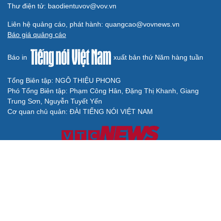
Thư điện tử: baodientuvov@vov.vn
Liên hệ quảng cáo, phát hành: quangcao@vovnews.vn
Báo giá quảng cáo
Báo in
xuất bản thứ Năm hàng tuần
Tổng Biên tập: NGÔ THIỆU PHONG
Phó Tổng Biên tập: Phạm Công Hân, Đặng Thị Khanh, Giang
Trung Sơn, Nguyễn Tuyết Yến
Cơ quan chủ quản: ĐÀI TIẾNG NÓI VIỆT NAM
Không được sao chép lại bất kỳ thông tin nào từ website này khi
chưa có sự đồng ý bằng văn bản của Báo Điện tử Tiếng nói Việt