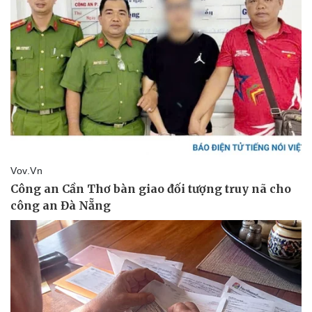
Sức khỏe
Đời sống
Dinh dưỡng - món ngon
Nhà đẹp
Cây thuốc
Blog
Sản phụ khoa
Tình yêu - Gia đình
Nhi khoa
Nam khoa
Làm đẹp - giảm cân
Phòng mạch online
Ăn sạch sống khỏe