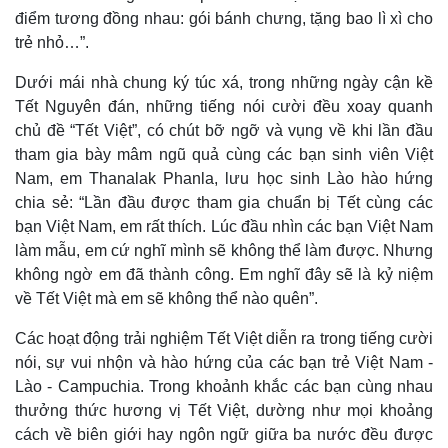
điểm tương đồng nhau: gói bánh chưng, tặng bao lì xì cho
trẻ nhỏ…”.
Dưới mái nhà chung ký túc xá, trong những ngày cận kề
Tết Nguyên đán, những tiếng nói cười đều xoay quanh
chủ đề “Tết Việt”, có chút bỡ ngỡ và vụng về khi lần đầu
tham gia bày mâm ngũ quả cùng các bạn sinh viên Việt
Nam, em Thanalak Phanla, lưu học sinh Lào hào hứng
chia sẻ: “Lần đầu được tham gia chuẩn bị Tết cùng các
Kinh tế
Thị trường
bạn Việt Nam, em rất thích. Lúc đầu nhìn các bạn Việt Nam
làm mẫu, em cứ nghĩ mình sẽ không thể làm được. Nhưng
Bất động sản
Giá vàng
Khởi nghiệp
Tiêu dùng
không ngờ em đã thành công. Em nghĩ đây sẽ là kỷ niệm
Tỷ giá
về Tết Việt mà em sẽ không thể nào quên”.
Chứng khoán
Giá cà phê
Các hoạt động trải nghiệm Tết Việt diễn ra trong tiếng cười
nói, sự vui nhộn và hào hứng của các bạn trẻ Việt Nam -
Lào - Campuchia. Trong khoảnh khắc các bạn cùng nhau
thưởng thức hương vị Tết Việt, dường như mọi khoảng
cách về biên giới hay ngôn ngữ giữa ba nước đều được