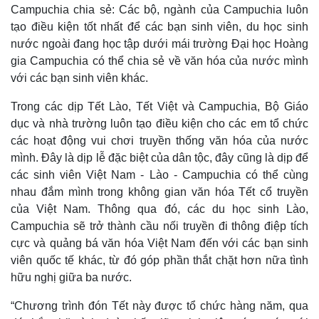
Campuchia chia sẻ: Các bộ, ngành của Campuchia luôn
tạo điều kiện tốt nhất để các bạn sinh viên, du học sinh
nước ngoài đang học tập dưới mái trường Đại học Hoàng
gia Campuchia có thể chia sẻ về văn hóa của nước mình
với các bạn sinh viên khác.
Trong các dịp Tết Lào, Tết Việt và Campuchia, Bộ Giáo
dục và nhà trường luôn tạo điều kiện cho các em tổ chức
các hoạt động vui chơi truyền thống văn hóa của nước
mình. Đây là dịp lễ đặc biệt của dân tộc, đây cũng là dịp để
Pháp luật
Quân sự - Quốc phòng
các sinh viên Việt Nam - Lào - Campuchia có thể cùng
Vụ án
Vũ khí
nhau đắm mình trong không gian văn hóa Tết cổ truyền
Tin nóng
Việt Nam
của Việt Nam. Thông qua đó, các du học sinh Lào,
Tư vấn luật
Phân tích
Campuchia sẽ trở thành cầu nối truyền đi thông điệp tích
cực và quảng bá văn hóa Việt Nam đến với các bạn sinh
viên quốc tế khác, từ đó góp phần thắt chặt hơn nữa tình
hữu nghị giữa ba nước.
“Chương trình đón Tết này được tổ chức hàng năm, qua