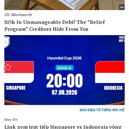
Doanh nghiệp
Công nghệ
Thông tin doanh nghiệp
Sành điệu
Doanh nghiệp 24h
Tin Công nghệ
Doanh nhân
Trải nghiệm
Vì cộng đồng
Chuyển đổi số