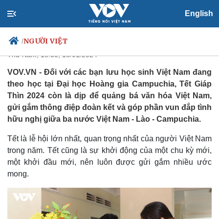
Tết Việt gắn kết tuổi trẻ Việt
English
Nam - Lào - Campuchia
NGƯỜI VIỆT
/
Thứ Năm, 18:33, 18/01/2024
VOV.VN - Đối với các bạn lưu học sinh Việt Nam đang
theo học tại Đại học Hoàng gia Campuchia, Tết Giáp
Chính trị
Xã hội
Thìn 2024 còn là dịp để quảng bá văn hóa Việt Nam,
Đảng
Tin 24h
gửi gắm thông điệp đoàn kết và góp phần vun đắp tình
Tổ chức nhân sự
Dự báo thời tiết
hữu nghị giữa ba nước Việt Nam - Lào - Campuchia.
Quốc hội
Giáo dục
Nhận diện sự thật
Dấu ấn VOV
Tết là lễ hội lớn nhất, quan trọng nhất của người Việt Nam
Việc làm
trong năm. Tết cũng là sự khởi động của một chu kỳ mới,
Biển đảo
một khởi đầu mới, nên luôn được gửi gắm nhiều ước
mong.