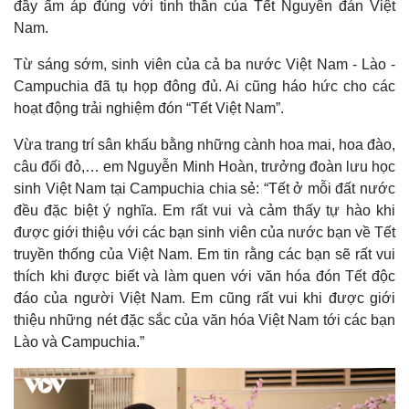
đầy ấm áp đúng với tinh thần của Tết Nguyên đán Việt
Nam.
Từ sáng sớm, sinh viên của cả ba nước Việt Nam - Lào -
Campuchia đã tụ họp đông đủ. Ai cũng háo hức cho các
hoạt động trải nghiệm đón “Tết Việt Nam”.
Vừa trang trí sân khấu bằng những cành hoa mai, hoa đào,
câu đối đỏ,… em Nguyễn Minh Hoàn, trưởng đoàn lưu học
sinh Việt Nam tại Campuchia chia sẻ: “Tết ở mỗi đất nước
Thế giới
Multimedia
đều đặc biệt ý nghĩa. Em rất vui và cảm thấy tự hào khi
Quan sát
Video
được giới thiệu với các bạn sinh viên của nước bạn về Tết
Cuộc sống đó đây
Ảnh
truyền thống của Việt Nam. Em tin rằng các bạn sẽ rất vui
Hồ sơ
E-Magazine
thích khi được biết và làm quen với văn hóa đón Tết độc
Infographic
đáo của người Việt Nam. Em cũng rất vui khi được giới
thiệu những nét đặc sắc của văn hóa Việt Nam tới các bạn
Lào và Campuchia.”