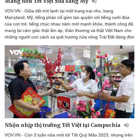
Mang hồn Tết Việt xưa sang Mỹ
VOV.VN - Giữa tiết trời lạnh tại một trang trại nho, bang
Marryland, Mỹ, tiếng pháo nổ giòn tan quyện với tiếng cười đùa
của con trẻ, tiếng chúc nhau năm mới mạnh khỏe, thành công đã
mang lại cảm giác thật ấm áp, thân thương và thật Việt Nam cho
những người con cách xa quê hương nửa vòng Trái Đất đang đón
Du lịch
Podcast
Tư vấn
Câu chuyện thời sự
Săn Tour
Đọc truyện đêm khuya
check-in
Cửa sổ tình yêu
Kể chuyện cho bé
Nhộn nhịp thị trường Tết Việt tại Campuchia
Hạt giống tâm hồn
VOV.VN - Còn 3 tuần nữa mới tới Tết Quý Mão 2023, nhưng trên