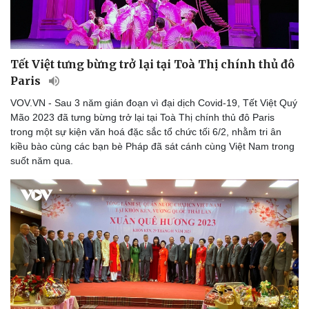
Tết Việt tưng bừng trở lại tại Toà Thị chính thủ đô
Paris
VOV.VN - Sau 3 năm gián đoạn vì đại dịch Covid-19, Tết Việt Quý
Mão 2023 đã tưng bừng trở lại tại Toà Thị chính thủ đô Paris
trong một sự kiện văn hoá đặc sắc tổ chức tối 6/2, nhằm tri ân
kiều bào cùng các bạn bè Pháp đã sát cánh cùng Việt Nam trong
suốt năm qua.
Văn hóa
Giải trí
Sân khấu - Điện ảnh
Nghệ sĩ
Văn học
Thời trang
Âm nhạc
Sao Việt
Di sản