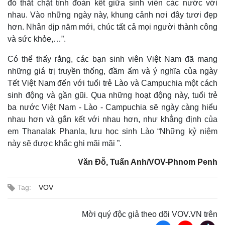
đó thắt chặt tình đoàn kết giữa sinh viên các nước với
nhau. Vào những ngày này, khung cảnh nơi đây tươi đẹp
hơn. Nhân dịp năm mới, chúc tất cả mọi người thành công
và sức khỏe,…”.
Có thể thấy rằng, các bạn sinh viên Việt Nam đã mang
những giá trị truyền thống, đầm ấm và ý nghĩa của ngày
Tết Việt Nam đến với tuổi trẻ Lào và Campuchia một cách
sinh động và gần gũi. Qua những hoạt động này, tuổi trẻ
ba nước Việt Nam - Lào - Campuchia sẽ ngày càng hiểu
nhau hơn và gắn kết với nhau hơn, như khẳng định của
em Thanalak Phanla, lưu học sinh Lào “Những kỷ niệm
này sẽ được khắc ghi mãi mãi ”.
Văn Đỗ, Tuấn Anh/VOV-Phnom Penh
Tag:
VOV
Mời quý độc giả theo dõi VOV.VN trên