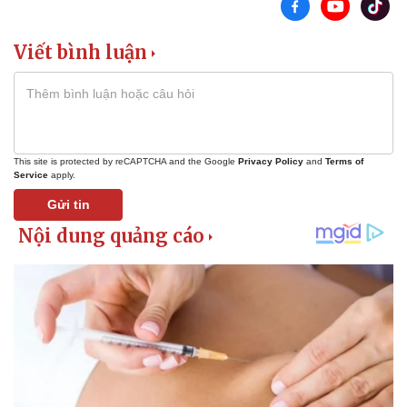
Viết bình luận
This site is protected by reCAPTCHA and the Google
Privacy Policy
and
Terms of
Service
apply.
Thể thao
Ô tô - Xe máy
Gửi tin
Bóng đá
Ô tô
Lịch thi đấu bóng đá
Xe máy
Thế giới thể thao
Tư vấn
eSports
Hậu trường