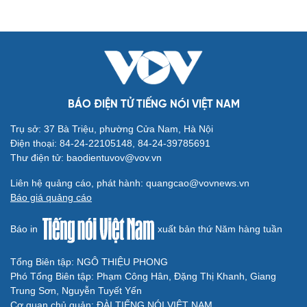
BÁO ĐIỆN TỬ TIẾNG NÓI VIỆT NAM
Trụ sở: 37 Bà Triệu, phường Cửa Nam, Hà Nội
Điện thoại: 84-24-22105148, 84-24-39785691
Thư điện tử: baodientuvov@vov.vn
Liên hệ quảng cáo, phát hành: quangcao@vovnews.vn
Báo giá quảng cáo
Báo in
xuất bản thứ Năm hàng tuần
Tổng Biên tập: NGÔ THIỆU PHONG
Phó Tổng Biên tập: Phạm Công Hân, Đặng Thị Khanh, Giang
Trung Sơn, Nguyễn Tuyết Yến
Cơ quan chủ quản: ĐÀI TIẾNG NÓI VIỆT NAM