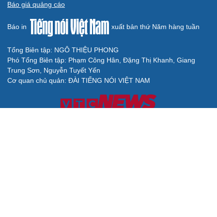
Báo giá quảng cáo
Báo in
xuất bản thứ Năm hàng tuần
Tổng Biên tập: NGÔ THIỆU PHONG
Phó Tổng Biên tập: Phạm Công Hân, Đặng Thị Khanh, Giang
Trung Sơn, Nguyễn Tuyết Yến
Cơ quan chủ quản: ĐÀI TIẾNG NÓI VIỆT NAM
Không được sao chép lại bất kỳ thông tin nào từ website này khi
chưa có sự đồng ý bằng văn bản của Báo Điện tử Tiếng nói Việt
Nam
Giấy phép số 27/GP-BVHTTDL của Bộ Văn hóa, Thể thao và Du
lịch cấp ngày 25/04/2025