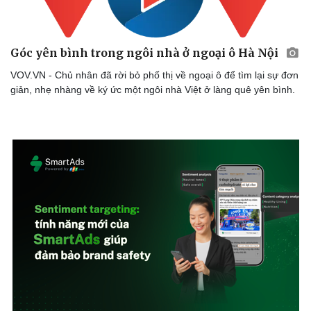
Văn hóa
Giải trí
Sân khấu - Điện ảnh
Nghệ sĩ
Văn học
Thời trang
Âm nhạc
Sao Việt
Góc yên bình trong ngôi nhà ở ngoại ô Hà Nội
Di sản
VOV.VN - Chủ nhân đã rời bỏ phố thị về ngoại ô để tìm lại sự đơn
giản, nhẹ nhàng về ký ức một ngôi nhà Việt ở làng quê yên bình.