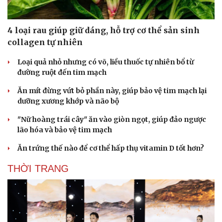
4 loại rau giúp giữ dáng, hỗ trợ cơ thể sản sinh
collagen tự nhiên
Du lịch
Podcast
Tư vấn
Câu chuyện thời sự
Loại quả nhỏ nhưng có võ, liều thuốc tự nhiên bổ từ
Săn Tour
Đọc truyện đêm khuya
đường ruột đến tim mạch
check-in
Cửa sổ tình yêu
Kể chuyện cho bé
Ăn mít đừng vứt bỏ phần này, giúp bảo vệ tim mạch lại
Hạt giống tâm hồn
dưỡng xương khớp và não bộ
"Nữ hoàng trái cây" ăn vào giòn ngọt, giúp đảo ngược
lão hóa và bảo vệ tim mạch
Ăn trứng thế nào để cơ thể hấp thụ vitamin D tốt hơn?
THỜI TRANG