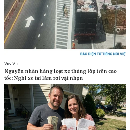
Sức khỏe
Đời sống
Dinh dưỡng - món ngon
Nhà đẹp
Cây thuốc
Blog
Sản phụ khoa
Tình yêu - Gia đình
Nhi khoa
Nam khoa
Làm đẹp - giảm cân
Phòng mạch online