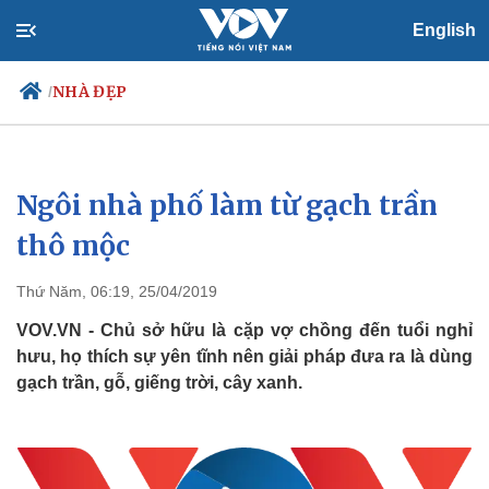
English
NHÀ ĐẸP
/
Ngôi nhà phố làm từ gạch trần
Chính trị
Xã hội
Đảng
Tin 24h
thô mộc
Tổ chức nhân sự
Dự báo thời tiết
Quốc hội
Giáo dục
Thứ Năm, 06:19, 25/04/2019
Nhận diện sự thật
Dấu ấn VOV
Việc làm
VOV.VN - Chủ sở hữu là cặp vợ chồng đến tuổi nghỉ
Biển đảo
hưu, họ thích sự yên tĩnh nên giải pháp đưa ra là dùng
gạch trần, gỗ, giếng trời, cây xanh.