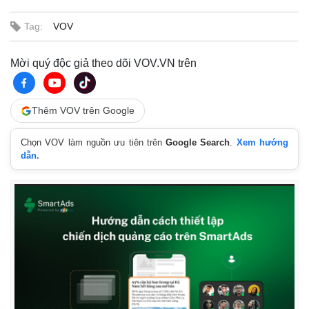
Tag:
VOV
Pháp luật
Quân sự - Quốc phòng
Vụ án
Vũ khí
Mời quý độc giả theo dõi VOV.VN trên
Tin nóng
Việt Nam
Tư vấn luật
Phân tích
Thêm VOV trên Google
Chọn VOV làm nguồn ưu tiên trên
Google Search
.
Xem hướng
dẫn.