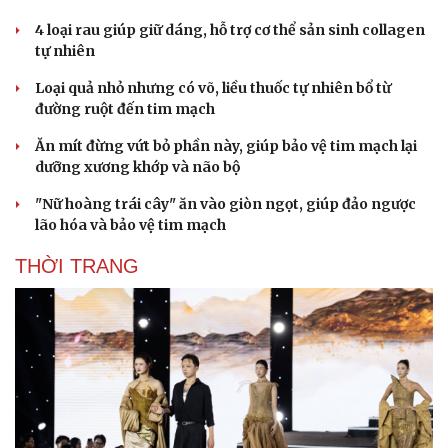
4 loại rau giúp giữ dáng, hỗ trợ cơ thể sản sinh collagen
tự nhiên
Loại quả nhỏ nhưng có võ, liều thuốc tự nhiên bổ từ
đường ruột đến tim mạch
Du lịch
Podcast
Tư vấn
Câu chuyện thời sự
Ăn mít đừng vứt bỏ phần này, giúp bảo vệ tim mạch lại
Săn Tour
Đọc truyện đêm khuya
dưỡng xương khớp và não bộ
check-in
Cửa sổ tình yêu
Kể chuyện cho bé
"Nữ hoàng trái cây" ăn vào giòn ngọt, giúp đảo ngược
Hạt giống tâm hồn
lão hóa và bảo vệ tim mạch
THỜI TRANG