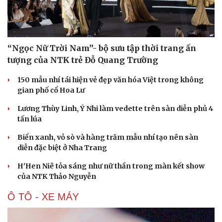
“Ngọc Nữ Trời Nam”- bộ sưu tập thời trang ấn
tượng của NTK trẻ Đỗ Quang Trường
150 mẫu nhí tái hiện vẻ đẹp văn hóa Việt trong không
gian phố cổ Hoa Lư
Lương Thùy Linh, Ý Nhi làm vedette trên sàn diễn phủ 4
tấn lúa
Biển xanh, vỏ sò và hàng trăm mẫu nhí tạo nên sàn
diễn đặc biệt ở Nha Trang
H'Hen Niê tỏa sáng như nữ thần trong màn kết show
của NTK Thảo Nguyễn
Ô TÔ - XE MÁY