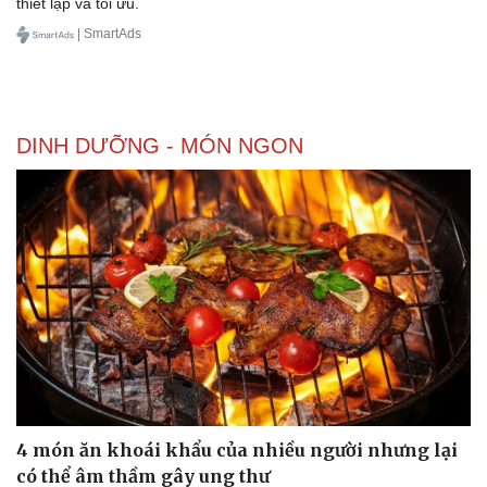
thiết lập và tối ưu.
| SmartAds
DINH DƯỠNG - MÓN NGON
4 món ăn khoái khẩu của nhiều người nhưng lại
có thể âm thầm gây ung thư