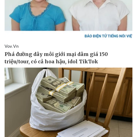
Thể thao
Ô tô - Xe máy
Bóng đá
Ô tô
Lịch thi đấu bóng đá
Xe máy
Thế giới thể thao
Tư vấn
eSports