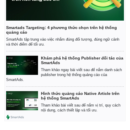
Smartads Targeting: 4 phương thức chọn trên hệ thống
quảng cáo
SmartAds tập trung vào việc nhắm đúng đối tượng, đúng ngữ cảnh
và thời điểm để tối ưu.
Khám phá hệ thống Publisher đối tác của
SmartAds
Tham khảo ngay bài viết sau để nắm danh sách
publisher trong hệ thống quảng cáo của
SmartAds.
Hình thức quảng cáo Native Article trên
Pháp luật
Quân sự - Quốc phòng
hệ thống SmartAds
Vụ án
Vũ khí
Tham khảo bài viết sau để nắm vị trí, quy cách
nội dung, cách thiết lập và tối ưu.
Tin nóng
Việt Nam
Tư vấn luật
Phân tích