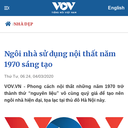
English
NHÀ ĐẸP
/
Ngôi nhà sử dụng nội thất năm
Chính trị
Xã hội
Đảng
Tin 24h
1970 sáng tạo
Tổ chức nhân sự
Dự báo thời tiết
Quốc hội
Giáo dục
Thứ Tư, 06:24, 04/03/2020
Nhận diện sự thật
Dấu ấn VOV
Việc làm
VOV.VN - Phong cách nội thất những năm 1970 trở
Biển đảo
thành thứ “nguyên liệu” vô cùng quý giá để tạo nên
ngôi nhà hiện đại, tọa lạc tại thủ đô Hà Nội này.