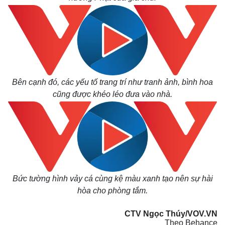
Bên cạnh đó, các yếu tố trang trí như tranh ảnh, bình hoa
cũng được khéo léo đưa vào nhà.
Kinh tế
Thị trường
Bất động sản
Giá vàng
Khởi nghiệp
Tiêu dùng
Bức tường hình vảy cá cùng kệ màu xanh tạo nên sự hài
Tỷ giá
Chứng khoán
hòa cho phòng tắm.
Giá cà phê
CTV Ngọc Thúy/VOV.VN
Theo Behance