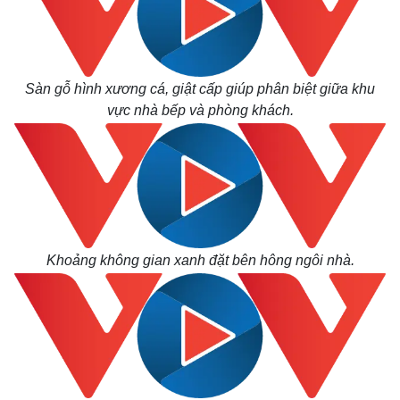
Sàn gỗ hình xương cá, giật cấp giúp phân biệt giữa khu
vực nhà bếp và phòng khách.
Thế giới
Multimedia
Quan sát
Video
Khoảng không gian xanh đặt bên hông ngôi nhà.
Cuộc sống đó đây
Ảnh
Hồ sơ
E-Magazine
Infographic