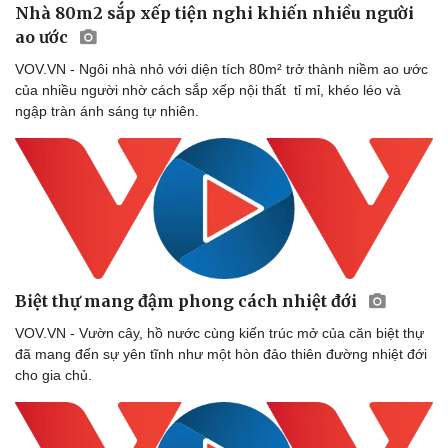
Nhà 80m2 sắp xếp tiện nghi khiến nhiều người
Cây thuốc
Blog
ao ước
Sản phụ khoa
Tình yêu - Gia đình
Nhi khoa
VOV.VN - Ngôi nhà nhỏ với diện tích 80m² trở thành niềm ao ước
Nam khoa
của nhiều người nhờ cách sắp xếp nội thất tỉ mỉ, khéo léo và
Làm đẹp - giảm cân
ngập tràn ánh sáng tự nhiên.
Phòng mạch online
Ăn sạch sống khỏe
Biệt thự mang đậm phong cách nhiệt đới
VOV.VN - Vườn cây, hồ nước cùng kiến trúc mở của căn biệt thự
đã mang đến sự yên tĩnh như một hòn đảo thiên đường nhiệt đới
cho gia chủ.