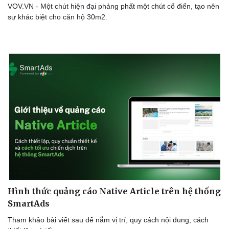
VOV.VN - Một chút hiện đại phảng phất một chút cổ điển, tạo nên
sự khác biệt cho căn hộ 30m2.
Văn hóa
Giải trí
Sân khấu - Điện ảnh
Nghệ sĩ
Văn học
Thời trang
Âm nhạc
Sao Việt
Di sản
Hình thức quảng cáo Native Article trên hệ thống
SmartAds
Tham khảo bài viết sau để nắm vị trí, quy cách nội dung, cách