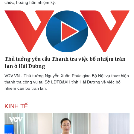
chức, hoàng hôn nhiệm kỳ.
Pháp luật
Quân sự - Quốc phòng
Vụ án
Vũ khí
Tin nóng
Việt Nam
Tư vấn luật
Phân tích
Thủ tướng yêu cầu Thanh tra việc bổ nhiệm tràn
lan ở Hải Dương
VOV.VN - Thủ tướng Nguyễn Xuân Phúc giao Bộ Nội vụ thực hiện
thanh tra công vụ tại Sở LĐTB&XH tỉnh Hải Dương về việc bổ
nhiệm cán bộ tràn lan.
KINH TẾ