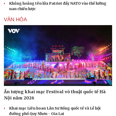
Khủng hoảng tên lửa Patriot đẩy NATO vào thế lưỡng
nan chiến lược
VĂN HÓA
Sức khỏe
Đời sống
Dinh dưỡng - món ngon
Nhà đẹp
Cây thuốc
Blog
Sản phụ khoa
Tình yêu - Gia đình
Nhi khoa
Nam khoa
Ấn tượng khai mạc Festival võ thuật quốc tế Hà
Làm đẹp - giảm cân
Nội năm 2026
Phòng mạch online
Ăn sạch sống khỏe
Khai mạc Liên hoan Lân Sư Rồng quốc tế và Lễ hội
đường phố Quy Nhơn - Gia Lai