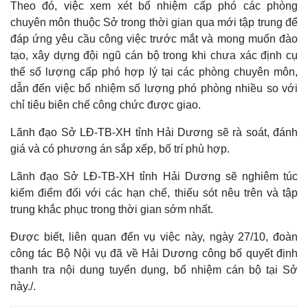
Theo đó, việc xem xét bổ nhiệm cấp phó các phòng
chuyên môn thuộc Sở trong thời gian qua mới tập trung để
đáp ứng yêu cầu công việc trước mắt và mong muốn đào
tạo, xây dựng đội ngũ cán bộ trong khi chưa xác định cụ
thể số lượng cấp phó hợp lý tại các phòng chuyên môn,
dẫn đến việc bổ nhiệm số lượng phó phòng nhiều so với
chỉ tiêu biên chế công chức được giao.
Lãnh đạo Sở LĐ-TB-XH tỉnh Hải Dương sẽ rà soát, đánh
giá và có phương án sắp xếp, bố trí phù hợp.
Kinh tế
Thị trường
Bất động sản
Giá vàng
Lãnh đạo Sở LĐ-TB-XH tỉnh Hải Dương sẽ nghiêm túc
Khởi nghiệp
Tiêu dùng
kiểm điểm đối với các hạn chế, thiếu sót nêu trên và tập
Tỷ giá
trung khắc phục trong thời gian sớm nhất.
Chứng khoán
Giá cà phê
Được biết, liên quan đến vụ việc này, ngày 27/10, đoàn
công tác Bộ Nội vụ đã về Hải Dương công bố quyết định
thanh tra nội dung tuyển dụng, bổ nhiệm cán bộ tại Sở
này./.