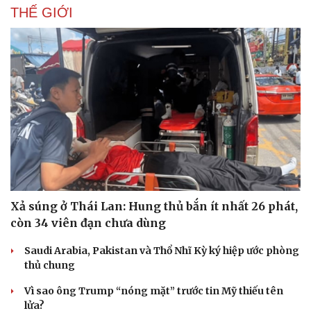
THẾ GIỚI
Thể thao
Ô tô - Xe máy
Bóng đá
Ô tô
Lịch thi đấu bóng đá
Xe máy
Thế giới thể thao
Tư vấn
Xả súng ở Thái Lan: Hung thủ bắn ít nhất 26 phát,
eSports
còn 34 viên đạn chưa dùng
Hậu trường
Saudi Arabia, Pakistan và Thổ Nhĩ Kỳ ký hiệp ước phòng
thủ chung
Vì sao ông Trump “nóng mặt” trước tin Mỹ thiếu tên
lửa?