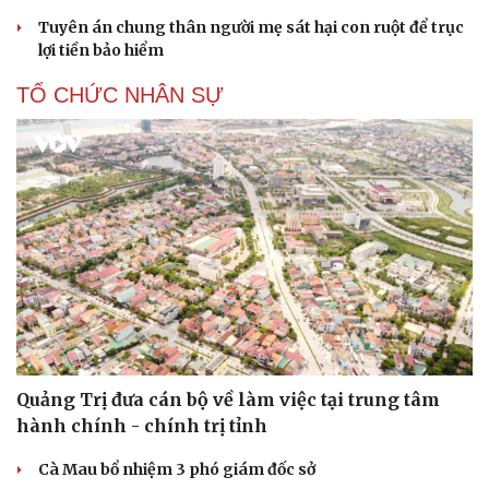
Tuyên án chung thân người mẹ sát hại con ruột để trục
lợi tiền bảo hiểm
TỔ CHỨC NHÂN SỰ
Du lịch
Podcast
Tư vấn
Câu chuyện thời sự
Săn Tour
Đọc truyện đêm khuya
Quảng Trị đưa cán bộ về làm việc tại trung tâm
check-in
Cửa sổ tình yêu
hành chính - chính trị tỉnh
Kể chuyện cho bé
Hạt giống tâm hồn
Cà Mau bổ nhiệm 3 phó giám đốc sở