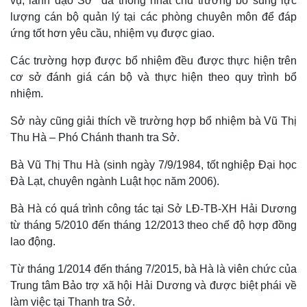
vụ, lãnh đạo Sở đã thống nhất chủ trương bổ sung lực
Thế giới
Multimedia
lượng cán bộ quản lý tại các phòng chuyên môn để đáp
Quan sát
Video
ứng tốt hơn yêu cầu, nhiệm vụ được giao.
Cuộc sống đó đây
Ảnh
Hồ sơ
E-Magazine
Các trường hợp được bổ nhiệm đều được thực hiện trên
Infographic
cơ sở đánh giá cán bộ và thực hiện theo quy trình bổ
nhiệm.
Sở này cũng giải thích về trường hợp bổ nhiệm bà Vũ Thị
Thu Hà – Phó Chánh thanh tra Sở.
Bà Vũ Thị Thu Hà (sinh ngày 7/9/1984, tốt nghiệp Đại học
Đà Lạt, chuyên ngành Luật học năm 2006).
Bà Hà có quá trình công tác tại Sở LĐ-TB-XH Hải Dương
từ tháng 5/2010 đến tháng 12/2013 theo chế độ hợp đồng
lao động.
Từ tháng 1/2014 đến tháng 7/2015, bà Hà là viên chức của
Trung tâm Bảo trợ xã hội Hải Dương và được biệt phái về
làm việc tại Thanh tra Sở.