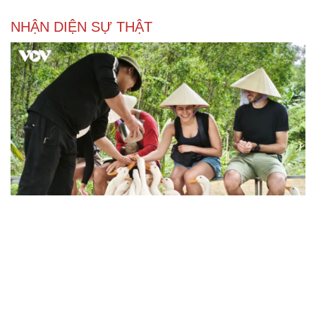
NHẬN DIỆN SỰ THẬT
Thành tựu nhân quyền ở Việt Nam: Sự thật được
chứng minh qua những số liệu cụ thể
Thực tiễn vận hành chính quyền ba cấp bác bỏ mọi luận
điệu xuyên tạc
Thủ đoạn xuyên tạc mới trên không gian mạng thời AI