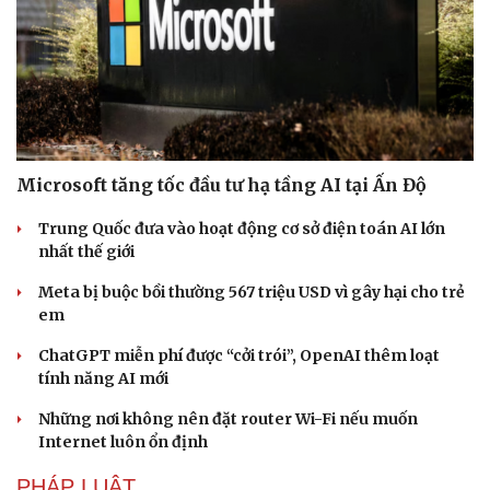
Văn hóa
Giải trí
Sân khấu - Điện ảnh
Nghệ sĩ
Văn học
Thời trang
Âm nhạc
Sao Việt
Microsoft tăng tốc đầu tư hạ tầng AI tại Ấn Độ
Di sản
Trung Quốc đưa vào hoạt động cơ sở điện toán AI lớn
nhất thế giới
Meta bị buộc bồi thường 567 triệu USD vì gây hại cho trẻ
em
ChatGPT miễn phí được “cởi trói”, OpenAI thêm loạt
tính năng AI mới
Những nơi không nên đặt router Wi-Fi nếu muốn
Internet luôn ổn định
PHÁP LUẬT