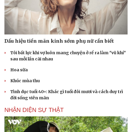
Cải chính
Dấu hiệu tiền mãn kinh sớm phụ nữ cần biết
Tôi bất lực khi vợ luôn mang chuyện ở rể ra làm "vũ khí"
sau mỗi lần cãi nhau
Hoa sữa
Khúc mùa thu
Tình dục tuổi 40+: Khác gì tuổi đôi mươi và cách duy trì
đời sống viên mãn
NHẬN DIỆN SỰ THẬT