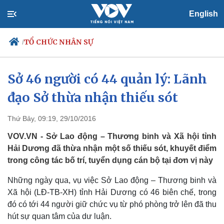
English
TỔ CHỨC NHÂN SỰ
/
Sở 46 người có 44 quản lý: Lãnh
đạo Sở thừa nhận thiếu sót
Chính trị
Xã hội
Đảng
Tin 24h
Tổ chức nhân sự
Dự báo thời tiết
Thứ Bảy, 09:19, 29/10/2016
Quốc hội
Giáo dục
VOV.VN - Sở Lao động – Thương binh và Xã hội tỉnh
Nhận diện sự thật
Dấu ấn VOV
Hải Dương đã thừa nhận một số thiếu sót, khuyết điểm
Việc làm
trong công tác bố trí, tuyển dụng cán bộ tại đơn vị này
Biển đảo
Những ngày qua, vụ việc Sở Lao động – Thương binh và
Xã hội (LĐ-TB-XH) tỉnh Hải Dương có 46 biên chế, trong
đó có tới 44 người giữ chức vụ từ phó phòng trở lên đã thu
hút sự quan tâm của dư luận.