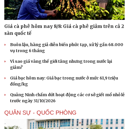
Doanh nghiệp
Công nghệ
Thông tin doanh nghiệp
Sành điệu
Doanh nghiệp 24h
Tin Công nghệ
Doanh nhân
Trải nghiệm
Giá cà phê hôm nay 8/8: Giá cà phê giảm trên cả 2
Vì cộng đồng
Chuyển đổi số
sàn quốc tế
Buôn lậu, hàng giả diễn biến phức tạp, xử lý gần 68.000
vụ trong 6 tháng
Vì sao giá vàng thế giới tăng nhưng trong nước lại
giảm?
Giá bạc hôm nay: Giá bạc trong nước ở mức 61,9 triệu
đồng/kg
Quảng Ninh chấm dứt hoạt động các cơ sở giết mổ nhỏ lẻ
trước ngày 31/10/2026
QUÂN SỰ - QUỐC PHÒNG