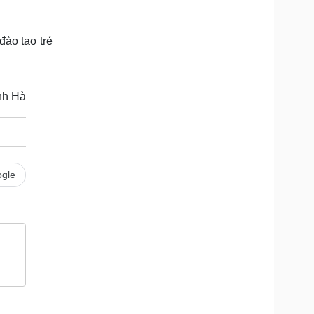
đào tạo trẻ
nh Hà
gle