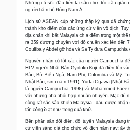
Những cú sốc đầu tiên tại sân chơi túc cầu giáo 
Tin nóng
Việt Nam
Tư vấn luật
Phân tích
người hâm hộ Đông Nam Á.
Lịch sử ASEAN cúp những thập kỷ qua đã chứng
thành kho điểm của các ứng cử viên vô địch. Tuy
Sức khỏe
Đời sống
địa chấn khi bắt Malaysia chia điểm trong một th
Dinh dưỡng - món ngon
Nhà đẹp
ra 359 đường chuyền với độ chuẩn xác lên đến 7
Cây thuốc
Blog
Coulibaly Abdel gỡ hòa và Sa Ty đưa Campuchia v
Sản phụ khoa
Tình yêu - Gia đình
Nhi khoa
Nguyên nhân cú lột xác của người Campuchia đến t
Nam khoa
HLV người Nhật Bản Gyotoku Koji đã điền tên vào
Làm đẹp - giảm cân
Bản, Bờ Biển Ngà, Nam Phi, Colombia và Mỹ. Tron
Phòng mạch online
Nhật Bản, sinh năm 1991), Yudai Ogawa (Nhật Bản,
Ăn sạch sống khỏe
là người Campuchia, 1998) và Mohammed Faeez 
Cải chính
với những pha phối hợp nhuần nhuyễn. Mặc dù n
công rất sắc sảo khiến Malaysia - dẫu được nhận 
tấn công ồ ạt như trong quá khứ.
Bên phần sân đối diện, đội tuyển Malaysia đang t
cử viên sáng giá cho chức vô địch năm nay; ấy t