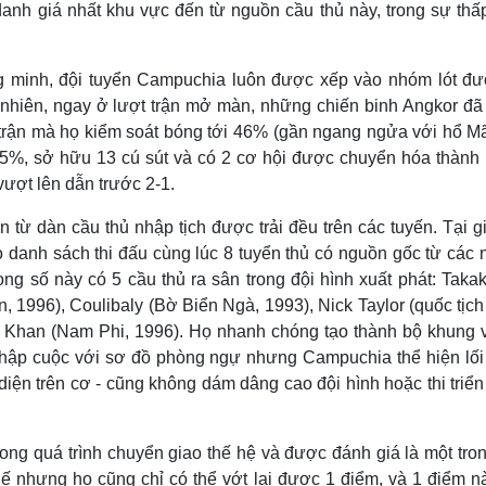
danh giá nhất khu vực đến từ nguồn cầu thủ này, trong sự th
Lịch thi đấu bóng đá
Xe máy
Thế giới thể thao
Tư vấn
eSports
V
 minh, đội tuyển Campuchia luôn được xếp vào nhóm lót đư
Hậu trường
 nhiên, ngay ở lượt trận mở màn, những chiến binh Angkor đã 
Văn hóa
Giải trí
D
ế trận mà họ kiểm soát bóng tới 46% (gần ngang ngửa với hổ Mã
Sân khấu - Điện ảnh
Nghệ sĩ
5%, sở hữu 13 cú sút và có 2 cơ hội được chuyển hóa thành 
Văn học
Thời trang
ượt lên dẫn trước 2-1.
Âm nhạc
Sao Việt
c
Di sản
ừ dàn cầu thủ nhập tịch được trải đều trên các tuyến. Tại gi
 danh sách thi đấu cùng lúc 8 tuyển thủ có nguồn gốc từ các 
g số này có 5 cầu thủ ra sân trong đội hình xuất phát: Takak
 1996), Coulibaly (Bờ Biển Ngà, 1993), Nick Taylor (quốc tịc
Khan (Nam Phi, 1996). Họ nhanh chóng tạo thành bộ khung 
hập cuộc với sơ đồ phòng ngự nhưng Campuchia thể hiện lối
diện trên cơ - cũng không dám dâng cao đội hình hoặc thi triể
rong quá trình chuyển giao thế hệ và được đánh giá là một tr
hế nhưng họ cũng chỉ có thể vớt lại được 1 điểm, và 1 điểm n