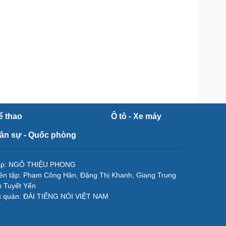
ể thao
Ô tô - Xe máy
ân sự - Quốc phòng
tập: NGÔ THIỆU PHONG
ên tập: Phạm Công Hân, Đặng Thị Khanh, Giang Trung
 Tuyết Yến
ủ quản: ĐÀI TIẾNG NÓI VIỆT NAM