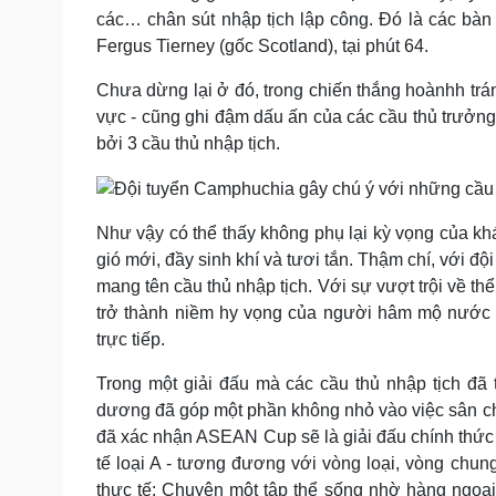
các… chân sút nhập tịch lập công. Đó là các bàn 
Fergus Tierney (gốc Scotland), tại phút 64.
Chưa dừng lại ở đó, trong chiến thắng hoànhh trá
vực - cũng ghi đậm dấu ấn của các cầu thủ trưởng
bởi 3 cầu thủ nhập tịch.
Như vậy có thể thấy không phụ lại kỳ vọng của k
gió mới, đầy sinh khí và tươi tắn. Thậm chí, với độ
mang tên cầu thủ nhập tịch. Với sự vượt trội về th
trở thành niềm hy vọng của người hâm mộ nước n
trực tiếp.
Trong một giải đấu mà các cầu thủ nhập tịch đã 
dương đã góp một phần không nhỏ vào việc sân chơ
đã xác nhận ASEAN Cup sẽ là giải đấu chính thức 
tế loại A - tương đương với vòng loại, vòng chu
thực tế: Chuyện một tập thể sống nhờ hàng ngoạ