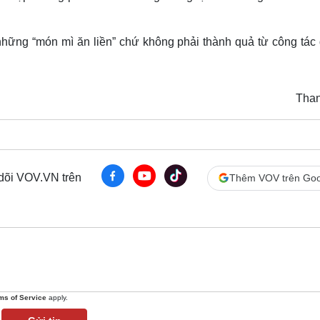
 những “món mì ăn liền” chứ không phải thành quả từ công tác 
Tha
 dõi VOV.VN trên
Thêm VOV trên Goo
ms of Service
apply.