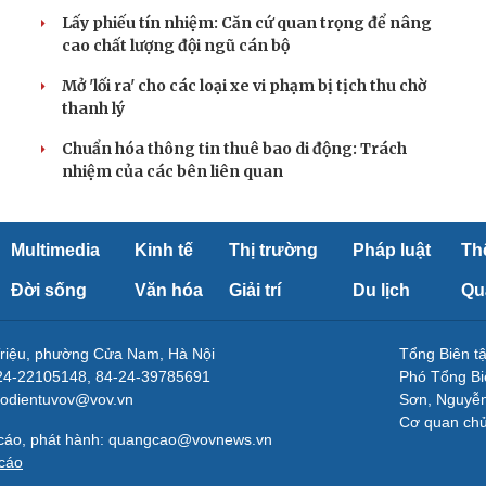
Lấy phiếu tín nhiệm: Căn cứ quan trọng để nâng
cao chất lượng đội ngũ cán bộ
Mở 'lối ra' cho các loại xe vi phạm bị tịch thu chờ
thanh lý
Chuẩn hóa thông tin thuê bao di động: Trách
nhiệm của các bên liên quan
Multimedia
Kinh tế
Thị trường
Pháp luật
Th
Đời sống
Văn hóa
Giải trí
Du lịch
Qu
Triệu, phường Cửa Nam, Hà Nội
Tổng Biên 
-24-22105148, 84-24-39785691
Phó Tổng Bi
aodientuvov@vov.vn
Sơn, Nguyễn
Cơ quan ch
 cáo, phát hành: quangcao@vovnews.vn
cáo