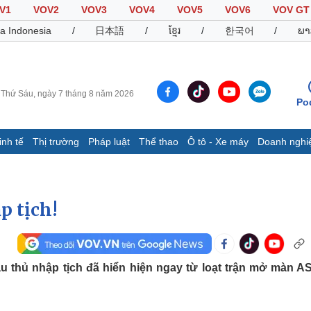
V1
VOV2
VOV3
VOV4
VOV5
VOV6
VOV GT
a Indonesia
/
日本語
/
ខ្មែរ
/
한국어
/
ພາ
Thứ Sáu, ngày 7 tháng 8 năm 2026
Po
inh tế
Thị trường
Pháp luật
Thể thao
Ô tô - Xe máy
Doanh nghi
Thế giới
Multimedia
K
Quan sát
Video
B
Cuộc sống đó đây
Ảnh
K
p tịch!
Hồ sơ
E-Magazine
Infographic
 thủ nhập tịch đã hiển hiện ngay từ loạt trận mở màn 
Thể thao
Ô tô - Xe máy
D
Bóng đá
Ô tô
T