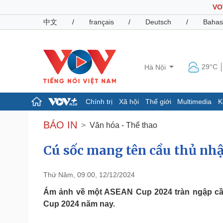
VO
中文
/
français
/
Deutsch
/
Bahas
29°C
Hà Nội
Chính trị
Xã hội
Thế giới
Multimedia
K
Chính trị
Xã hội
BÁO IN
Văn hóa - Thể thao
Đảng
Tin 24h
Tổ chức nhân sự
Dự báo thời tiết
Cú sốc mang tên cầu thủ nhậ
Quốc hội
Giáo dục
Nhận diện sự thật
Dấu ấn VOV
Thứ Năm, 09:00, 12/12/2024
Việc làm
Biển đảo
Ám ảnh về một ASEAN Cup 2024 tràn ngập cầu
Cup 2024 năm nay.
Pháp luật
Quân sự - Quốc phòng
Vụ án
Vũ khí