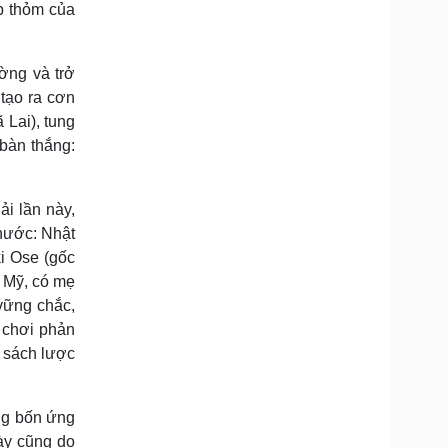
ấp thỏm của
Doanh nghiệp 24h
Tin Công nghệ
Doanh nhân
Trải nghiệm
ì cộng đồng
Chuyển đổi số
ờng và trở
tạo ra cơn
u lịch
Podcast
 Lai), tung
Tư vấn
Câu chuyện thời sự
bàn thắng:
Săn Tour
Đọc truyện đêm khuya
heck-in
Cửa sổ tình yêu
Kể chuyện cho bé
ải lần này,
Hạt giống tâm hồn
nước: Nhật
i Ose (gốc
h Mỹ, có mẹ
vững chắc,
 chơi phản
n sách lược
ong bốn ứng
ày cũng do