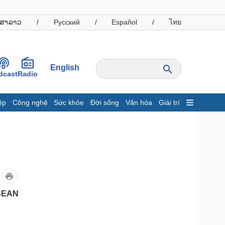
ສາລາວ
/
Русский
/
Español
/
ไทย
English
dcast
Radio
ệp
Công nghệ
Sức khỏe
Đời sống
Văn hóa
Giải trí
inh tế
Thị trường
ất động sản
Giá vàng
hởi nghiệp
Tiêu dùng
Tỷ giá
Chứng khoán
Giá cà phê
ASEAN
oanh nghiệp
Công nghệ
hông tin doanh nghiệp
Sành điệu