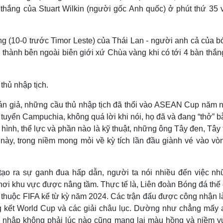
thắng của Stuart Wilkin (người gốc Anh quốc) ở phút thứ 35 
ng (10-0 trước Timor Leste) của Thái Lan - người anh cả của 
 thành bên ngoài biên giới xứ Chùa vàng khi có tới 4 bàn thắ
hán giả, những cầu thủ nhập tịch đã thổi vào ASEAN Cup năm n
i tuyển Campuchia, không quá lời khi nói, họ đã và đang “thở” b
ể hình, thể lực và phần nào là kỹ thuật, những ông Tây đen, Tây
ày, trong niềm mong mỏi về kỳ tích lần đầu giành vé vào vòn
tạo ra sự ganh đua hấp dẫn, người ta nói nhiều đến việc nhữ
i khu vực được nâng tầm. Thực tế là, Liên đoàn Bóng đá thế 
thuộc FIFA kể từ kỳ năm 2024. Các trận đấu được công nhận l
ng kết World Cup và các giải châu lục. Dường như chẳng mấy 
i nhập không phải lúc nào cũng mang lại màu hồng và niềm vu