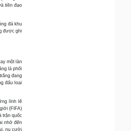
và tiền đạo
bóng đá khu
ng được ghi
ay một làn
ằng là phổi
 trắng đang
g đấu loại
ng lính lê
giới (FIFA)
à trận quốc
ai nhớ đến
i, nụ cười