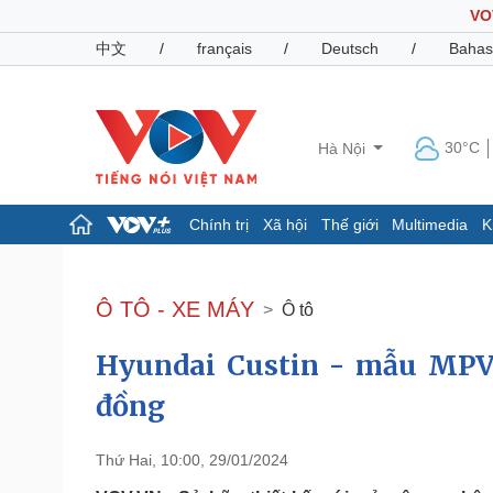
VO
中文
/
français
/
Deutsch
/
Bahas
30°C
Hà Nội
Chính trị
Xã hội
Thế giới
Multimedia
K
Chính trị
Xã hội
Đảng
Tin 24h
Ô TÔ - XE MÁY
Ô tô
Tổ chức nhân sự
Dự báo thời tiết
Quốc hội
Giáo dục
Hyundai Custin - mẫu MPV 
Nhận diện sự thật
Dấu ấn VOV
Việc làm
đồng
Biển đảo
Pháp luật
Quân sự - Quốc phòng
Thứ Hai, 10:00, 29/01/2024
Vụ án
Vũ khí