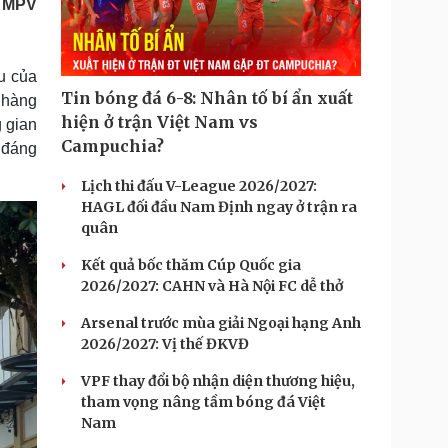
c MPV
Doanh nghiệp 24h
Tin Công nghệ
Doanh nhân
Trải nghiệm
ì cộng đồng
Chuyển đổi số
u của
Tin bóng đá 6-8: Nhân tố bí ẩn xuất
 hàng
u lịch
Podcast
hiện ở trận Việt Nam vs
g gian
Tư vấn
Câu chuyện thời sự
Campuchia?
 đáng
Săn Tour
Đọc truyện đêm khuya
heck-in
Cửa sổ tình yêu
Lịch thi đấu V-League 2026/2027:
Kể chuyện cho bé
HAGL đối đầu Nam Định ngay ở trận ra
Hạt giống tâm hồn
quân
Kết quả bốc thăm Cúp Quốc gia
2026/2027: CAHN và Hà Nội FC dễ thở
Arsenal trước mùa giải Ngoại hạng Anh
2026/2027: Vị thế ĐKVĐ
VPF thay đổi bộ nhận diện thương hiệu,
tham vọng nâng tầm bóng đá Việt
Nam