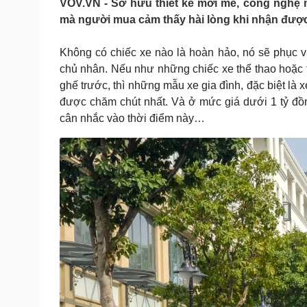
VOV.VN - Sở hữu thiết kế mới mẻ, công nghệ n
Tin nóng
Việt Nam
mà người mua cảm thấy hài lòng khi nhận được 
Tư vấn luật
Phân tích
Không có chiếc xe nào là hoàn hảo, nó sẽ phục 
chủ nhân. Nếu như những chiếc xe thể thao hoặc t
Sức khỏe
Đời sống
ghế trước, thì những mẫu xe gia đình, đặc biệt là
Dinh dưỡng - món ngon
Nhà đẹp
được chăm chút nhất. Và ở mức giá dưới 1 tỷ đồ
Cây thuốc
Blog
cân nhắc vào thời điểm này…
Sản phụ khoa
Tình yêu - Gia đình
Nhi khoa
Nam khoa
Làm đẹp - giảm cân
Phòng mạch online
Ăn sạch sống khỏe
Cải chính