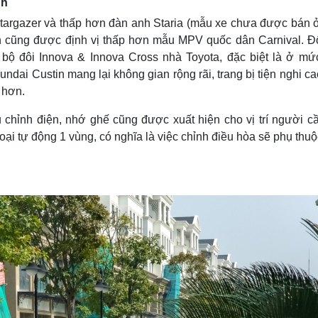
nh
targazer và thấp hơn đàn anh Staria (mẫu xe chưa được bán ở
in cũng được định vị thấp hơn mẫu MPV quốc dân Carnival. Đố
ộ đôi Innova & Innova Cross nhà Toyota, đặc biệt là ở mức
ndai Custin mang lại không gian rộng rãi, trang bị tiện nghi c
 hơn.
hụ chỉnh điện, nhớ ghế cũng được xuất hiện cho vị trí người c
loại tự động 1 vùng, có nghĩa là việc chỉnh điều hòa sẽ phụ thu