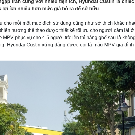
gập tràn cùng với nhiều tiện ích, Hyundai Custin là chiế
Lịch thi đấu bóng đá
Xe máy
lợi ích nhiều hơn mức giá bỏ ra để sở hữu.
Thế giới thể thao
Tư vấn
eSports
V
Hậu trường
vụ cho mỗi một mục đích sử dụng cũng như sở thích khác nha
hiên hướng thể thao được thiết kế tối ưu cho người cầm lái ở
Văn hóa
Giải trí
D
 xe MPV phục vụ cho 4-5 người trở lên thì hàng ghế sau là khôn
Sân khấu - Điện ảnh
Nghệ sĩ
ng, Hyundai Custin xứng đáng được coi là mẫu MPV gia đình
Văn học
Thời trang
Âm nhạc
Sao Việt
c
Di sản