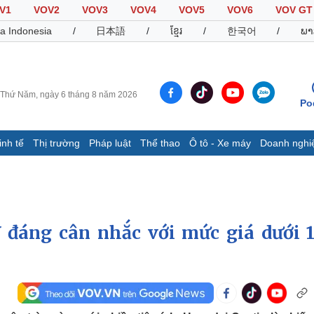
V1
VOV2
VOV3
VOV4
VOV5
VOV6
VOV GT
a Indonesia
/
日本語
/
ខ្មែរ
/
한국어
/
ພາ
Thứ Năm, ngày 6 tháng 8 năm 2026
Po
inh tế
Thị trường
Pháp luật
Thể thao
Ô tô - Xe máy
Doanh nghi
Thế giới
Multimedia
K
Quan sát
Video
B
Cuộc sống đó đây
Ảnh
K
Hồ sơ
E-Magazine
đáng cân nhắc với mức giá dưới 1
Infographic
Thể thao
Ô tô - Xe máy
D
Bóng đá
Ô tô
T