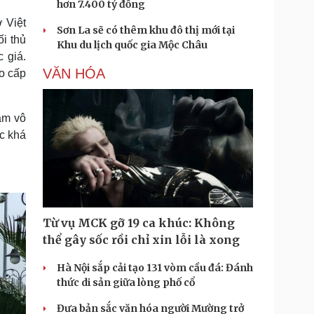
hơn 7.400 tỷ đồng
 Việt
Sơn La sẽ có thêm khu đô thị mới tại
i thủ
Khu du lịch quốc gia Mộc Châu
 giá.
VĂN HÓA
ao cấp
ầm vô
ộc khá
Từ vụ MCK gỡ 19 ca khúc: Không
thể gây sốc rồi chỉ xin lỗi là xong
Hà Nội sắp cải tạo 131 vòm cầu đá: Đánh
thức di sản giữa lòng phố cổ
Đưa bản sắc văn hóa người Mường trở