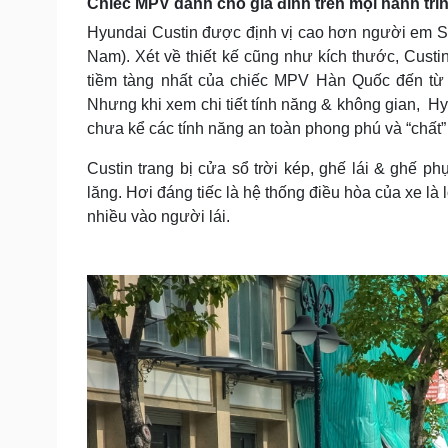
Chiếc MPV dành cho gia đình trên mọi hành trì
Hyundai Custin được định vị cao hơn người em S
Nam). Xét về thiết kế cũng như kích thước, Cust
tiềm tàng nhất của chiếc MPV Hàn Quốc đến từ b
Nhưng khi xem chi tiết tính năng & không gian, Hyu
chưa kể các tính năng an toàn phong phú và “chất”
Custin trang bị cửa sổ trời kép, ghế lái & ghế p
lăng. Hơi đáng tiếc là hệ thống điều hòa của xe là 
nhiều vào người lái.