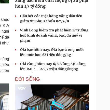
xăng dầu kém chất lượng bị xử phạt
hơn 1,7 tỷ đồng
Hầu hết các mặt hàng xăng dầu đều
 khúc
giảm từ 15h00 chiều nay 6/8
ư KIA
Vĩnh Long kiểm tra phát hiện 17 trường
 nghi
hợp kinh doanh vàng, bạc, đá quý vi
ghế da
phạm
i như
Giá bạc hôm nay: Giá bạc trong nước
lên mức hơn 62 triệu đồng/kg
, cũng
Giá vàng hôm nay 6/8: Vàng SJC tăng
chiều
lên 140,3 - 143,3 triệu đồng/lượng
 trên
ĐỜI SỐNG