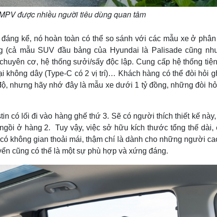
 MPV được nhiều người tiêu dùng quan tâm
 đáng kể, nó hoàn toàn có thể so sánh với các mẫu xe ở phân
g (cả mẫu SUV đầu bảng của Hyundai là Palisade cũng nh
chuyên cơ, hệ thống sưởi/sấy độc lập. Cung cấp hệ thống tiện
i không dây (Type-C có 2 vị trí)… Khách hàng có thể đòi hỏi 
, nhưng hãy nhớ đây là mẫu xe dưới 1 tỷ đồng, những đòi hỏ
in có lối đi vào hàng ghế thứ 3. Sẽ có người thích thiết kế này
ngồi ở hàng 2. Tuy vậy, việc sở hữu kích thước tổng thế dài, 
có không gian thoải mái, thậm chí là dành cho những người cao
huyển cũng có thể là một sự phù hợp và xứng đáng.