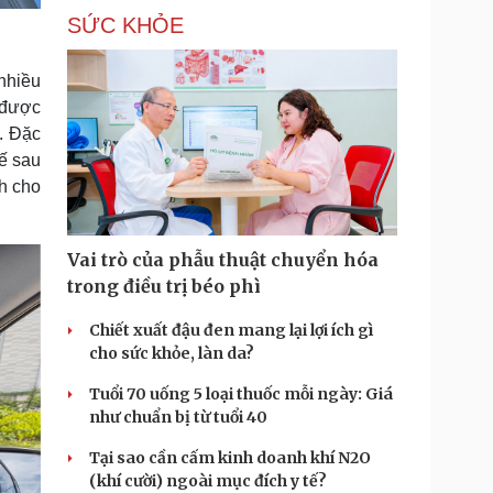
SỨC KHỎE
nhiều
 được
t. Đặc
ế sau
nh cho
Vai trò của phẫu thuật chuyển hóa
trong điều trị béo phì
Chiết xuất đậu đen mang lại lợi ích gì
cho sức khỏe, làn da?
Tuổi 70 uống 5 loại thuốc mỗi ngày: Giá
như chuẩn bị từ tuổi 40
Tại sao cần cấm kinh doanh khí N2O
(khí cười) ngoài mục đích y tế?