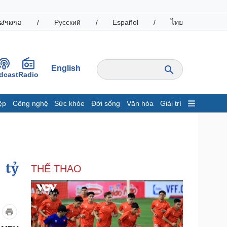
ສາລາວ
/
Русский
/
Español
/
ไทย
English
dcast
Radio
ệp
Công nghệ
Sức khỏe
Đời sống
Văn hóa
Giải trí
inh tế
Thị trường
ất động sản
Giá vàng
hởi nghiệp
Tiêu dùng
Tỷ giá
 tỷ
THỂ THAO
Chứng khoán
Giá cà phê
oanh nghiệp
Công nghệ
hông tin doanh nghiệp
Sành điệu