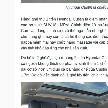
Hyundai Custin là chiếc
Hàng ghế thứ 2 trên Hyundai Custin là điểm nhấn
cao hơn, từ SUV lẫn MPV: Chỉnh điện 10 hướn
Carnival đang chỉnh cơ), có thể ngả hẳn như ghế 
cho hàng ghế này còn là cả hệ thống sạc điện thoạ
nappa mềm mại hay chức năng massage vài cấp độ
vậy thật khó đáp ứng cho nhà sản xuất.
Do bố trí 2 ghế độc lập ở hàng 2, nên Hyundai Cust
có người không thích do phải hy sinh thêm 1 chỗ 
dài cơ sở hơn 3m giúp cả ba hàng ghế của Custin 
1,7m. Do đó việc đánh đổi 1 ghế lấy tiện ích di c