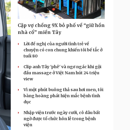
Cặp vợ chồng 9X bỏ phố về “giữ hồn
nhà cổ” miền Tây
Lời đề nghị của người tình trẻ về
chuyện có con chung khiến tôi bế tắc ở
tuổi 80
Clip anh Tây 'phê' và ngơ ngác khi gội
đầu massage ở Việt Nam hút 24 triệu
view
Vì một phút buông thả sau hơi men, tôi
bàng hoàng phát hiện mắc bệnh tình
dục
Nhập viện trước ngày cưới, cô dâu bất
ngờ được tổ chức hôn lễ trong bệnh
viện