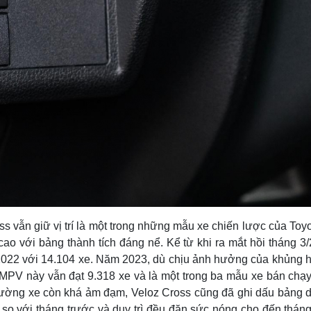
oss vẫn giữ vị trí là một trong những mẫu xe chiến lược của Toy
ao với bảng thành tích đáng nể. Kể từ khi ra mắt hồi tháng 3
 2022 với 14.104 xe. Năm 2023, dù chịu ảnh hưởng của khủng 
MPV này vẫn đạt 9.318 xe và là một trong ba mẫu xe bán chạy
rường xe còn khá ảm đạm, Veloz Cross cũng đã ghi dấu bảng 
o với tháng trước và duy trì đều đặn sức nóng cho đến tháng 