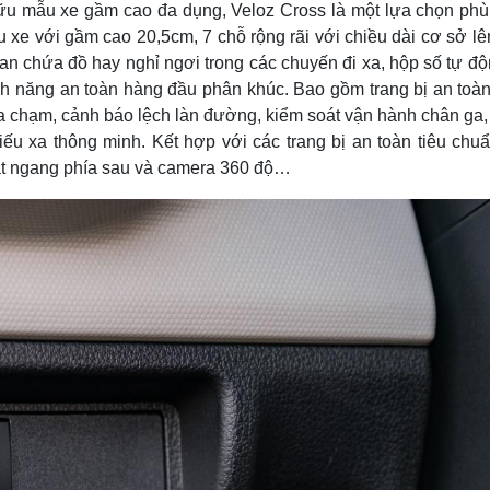
u mẫu xe gầm cao đa dụng, Veloz Cross là một lựa chọn phù
 xe với gầm cao 20,5cm, 7 chỗ rộng rãi với chiều dài cơ sở l
n chứa đồ hay nghỉ ngơi trong các chuyến đi xa, hộp số tự độ
nh năng an toàn hàng đầu phân khúc. Bao gồm trang bị an toàn
va chạm, cảnh báo lệch làn đường, kiểm soát vận hành chân ga
ếu xa thông minh. Kết hợp với các trang bị an toàn tiêu chuẩ
ắt ngang phía sau và camera 360 độ…