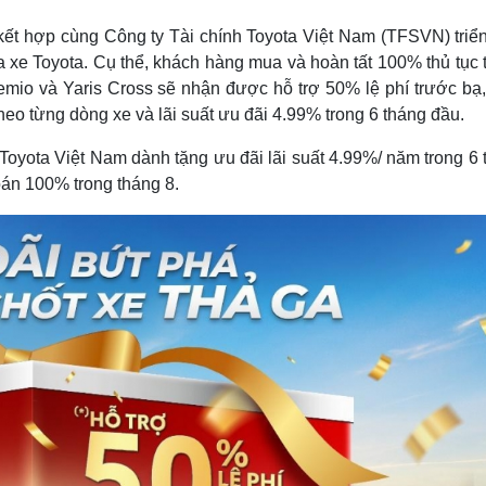
Lịch thi đấu bóng đá
Xe máy
Thế giới thể thao
Tư vấn
kết hợp cùng Công ty Tài chính Toyota Việt Nam (TFSVN) triển
eSports
V
 xe Toyota. Cụ thể, khách hàng mua và hoàn tất 100% thủ tục 
Hậu trường
emio và Yaris Cross sẽ nhận được hỗ trợ 50% lệ phí trước bạ
heo từng dòng xe và lãi suất ưu đãi 4.99% trong 6 tháng đầu.
Văn hóa
Giải trí
D
Sân khấu - Điện ảnh
Nghệ sĩ
 Toyota Việt Nam dành tặng ưu đãi lãi suất 4.99%/ năm trong 6
Văn học
Thời trang
oán 100% trong tháng 8.
Âm nhạc
Sao Việt
c
Di sản