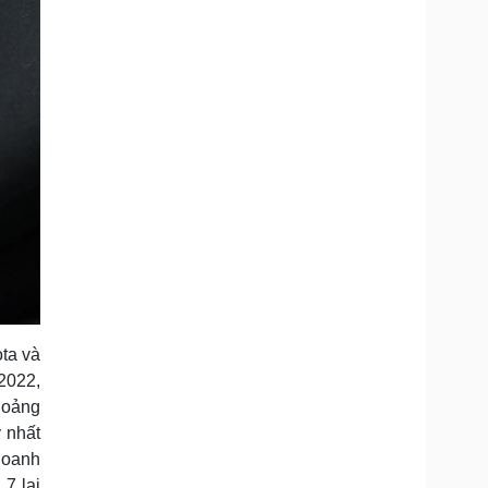
ota và
/2022,
hoảng
 nhất
doanh
7 lại