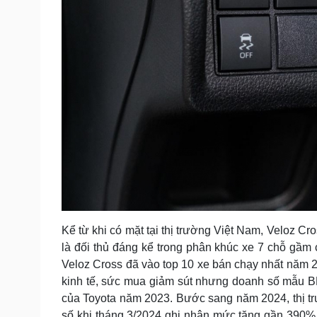
Kể từ khi có mặt tại thị trường Việt Nam, Veloz Cr
là đối thủ đáng kể trong phân khúc xe 7 chỗ gầm c
Veloz Cross đã vào top 10 xe bán chạy nhất năm
kinh tế, sức mua giảm sút nhưng doanh số mẫu B
của Toyota năm 2023. Bước sang năm 2024, thị t
số khi tháng 3/2024 ghi nhận mức tăng gần 390% s