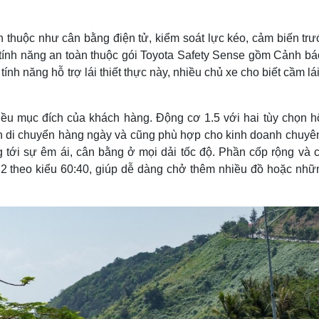
n thuộc như cân bằng điện tử, kiểm soát lực kéo, cảm biến tr
tính năng an toàn thuộc gói Toyota Safety Sense gồm Cảnh báo
h năng hỗ trợ lái thiết thực này, nhiều chủ xe cho biết cầm lá
.
iều mục đích của khách hàng. Động cơ 1.5 với hai tùy chọn h
ân di chuyển hàng ngày và cũng phù hợp cho kinh doanh chuyê
 tới sự êm ái, cân bằng ở mọi dải tốc độ. Phần cốp rộng và c
hứ 2 theo kiểu 60:40, giúp dễ dàng chở thêm nhiều đồ hoặc nh