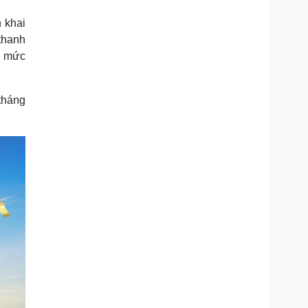
Doanh nghiệp 24h
Tin Công nghệ
Doanh nhân
Trải nghiệm
 khai
ì cộng đồng
Chuyển đổi số
thanh
, mức
u lịch
Podcast
Tư vấn
Câu chuyện thời sự
 tháng
Săn Tour
Đọc truyện đêm khuya
heck-in
Cửa sổ tình yêu
Kể chuyện cho bé
Hạt giống tâm hồn