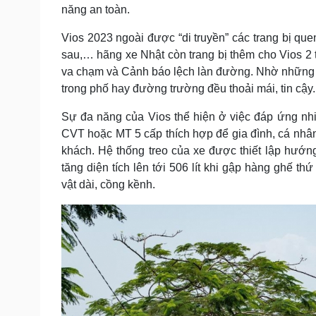
năng an toàn.
Vios 2023 ngoài được “di truyền” các trang bị que
sau,… hãng xe Nhật còn trang bị thêm cho Vios 2 
va chạm và Cảnh báo lệch làn đường. Nhờ những tín
trong phố hay đường trường đều thoải mái, tin cậy
Sự đa năng của Vios thể hiện ở việc đáp ứng nh
CVT hoặc MT 5 cấp thích hợp để gia đình, cá nh
khách. Hệ thống treo của xe được thiết lập hướng
tăng diện tích lên tới 506 lít khi gập hàng ghế t
vật dài, cồng kềnh.