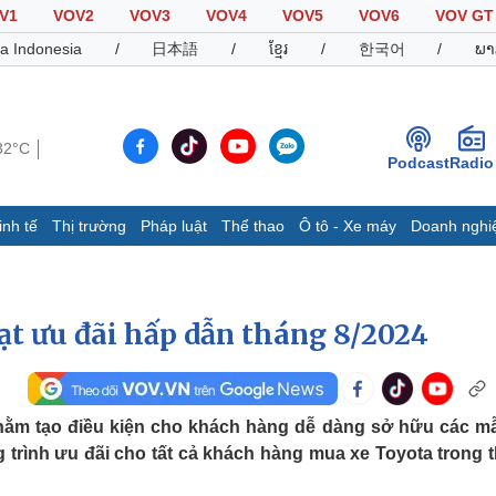
V1
VOV2
VOV3
VOV4
VOV5
VOV6
VOV GT
a Indonesia
/
日本語
/
ខ្មែរ
/
한국어
/
ພາ
32°C
Podcast
Radio
inh tế
Thị trường
Pháp luật
Thể thao
Ô tô - Xe máy
Doanh nghi
Thế giới
Multimedia
K
Quan sát
Video
B
Cuộc sống đó đây
Ảnh
K
oạt ưu đãi hấp dẫn tháng 8/2024
Hồ sơ
E-Magazine
Infographic
hằm tạo điều kiện cho khách hàng dễ dàng sở hữu các m
g trình ưu đãi cho tất cả khách hàng mua xe Toyota trong 
Thể thao
Ô tô - Xe máy
D
Bóng đá
Ô tô
T