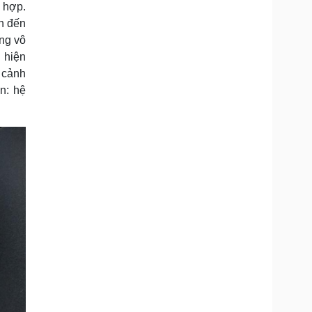
 hợp.
ên đến
ng vô
 hiện
, cảnh
n: hệ