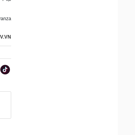
vanza
OV.VN