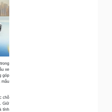
trong
ẫu xe
ng góp
là mẫu
c chỗ
. Giữ
à tính