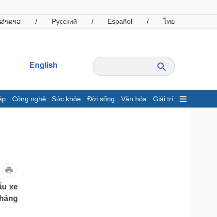
ສາລາວ
/
Русский
/
Español
/
ไทย
English
ệp
Công nghệ
Sức khỏe
Đời sống
Văn hóa
Giải trí
inh tế
Thị trường
ất động sản
Giá vàng
hởi nghiệp
Tiêu dùng
Tỷ giá
Chứng khoán
Giá cà phê
ẫu xe
tháng
oanh nghiệp
Công nghệ
hông tin doanh nghiệp
Sành điệu