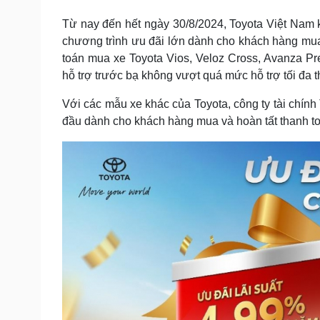
Tin nóng
Việt Nam
Tư vấn luật
Phân tích
Từ nay đến hết ngày 30/8/2024, Toyota Việt Nam 
chương trình ưu đãi lớn dành cho khách hàng mua
toán mua xe Toyota Vios, Veloz Cross, Avanza Pr
hỗ trợ trước bạ không vượt quá mức hỗ trợ tối đa t
Sức khỏe
Đời sống
Dinh dưỡng - món ngon
Nhà đẹp
Với các mẫu xe khác của Toyota, công ty tài chính
Cây thuốc
Blog
đầu dành cho khách hàng mua và hoàn tất thanh t
Sản phụ khoa
Tình yêu - Gia đình
Nhi khoa
Nam khoa
Làm đẹp - giảm cân
Phòng mạch online
Ăn sạch sống khỏe
Cải chính