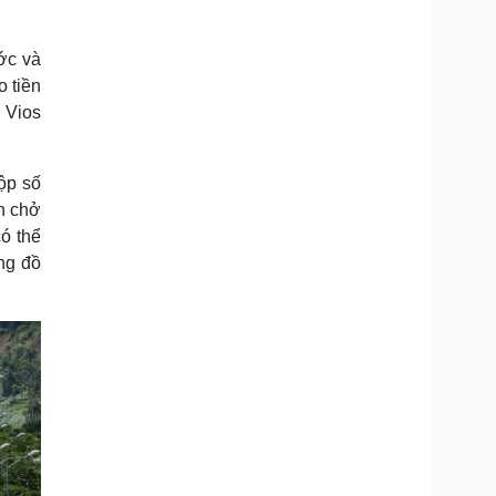
ước và
 tiền
i Vios
ộp số
n chở
ó thể
ững đồ