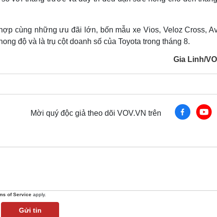
 hợp cùng những ưu đãi lớn, bốn mẫu xe Vios, Veloz Cross, A
hong độ và là trụ cột doanh số của Toyota trong tháng 8.
Gia Linh/V
Mời quý độc giả theo dõi VOV.VN trên
ms of Service
apply.
Gửi tin