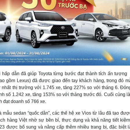
ãi hấp dẫn đã giúp Toyota từng bước đạt thành tích ấn tượng 
bao gồm Lexus) đã được giao đến tay khách hàng, trong đó m
ạy nhất thị trường với 1.745 xe, tăng 227% so với tháng 6. Đó
anh số 1.242 xe, tăng 153% so với tháng trước đó. Cuối cùng 
nh đạt doanh số 766 xe.
 mẫu sedan “quốc dân”, các thế hệ xe Vios từ lâu đã tạo đượ
ách hàng Việt nhờ sự bền bỉ, thực dụng và khả năng tiết kiệm
023 được bổ sung và nâng cấp thêm nhiều trang bị, đặc biệt l