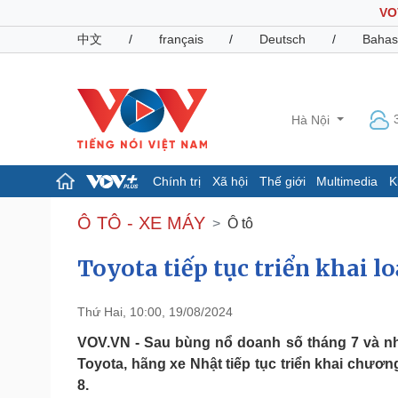
VO
中文
/
français
/
Deutsch
/
Bahas
Hà Nội
Chính trị
Xã hội
Thế giới
Multimedia
K
Chính trị
Xã hội
Ô TÔ - XE MÁY
Ô tô
Đảng
Tin 24h
Tổ chức nhân sự
Dự báo thời tiết
Toyota tiếp tục triển khai l
Quốc hội
Giáo dục
Nhận diện sự thật
Dấu ấn VOV
Thứ Hai, 10:00, 19/08/2024
Việc làm
Biển đảo
VOV.VN - Sau bùng nổ doanh số tháng 7 và n
Toyota, hãng xe Nhật tiếp tục triển khai chươn
Pháp luật
Quân sự - Quốc phòng
8.
Vụ án
Vũ khí