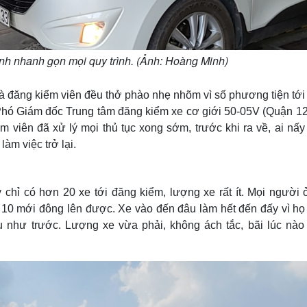
nh nhanh gọn mọi quy trình. (Ảnh: Hoàng Minh)
và đăng kiểm viên đều thở phào nhẹ nhõm vì số phương tiện tới
hó Giám đốc Trung tâm đăng kiểm xe cơ giới 50-05V (Quận 12
iểm viên đã xử lý mọi thủ tục xong sớm, trước khi ra về, ai nấ
àm việc trở lại.
chỉ có hơn 20 xe tới đăng kiểm, lượng xe rất ít. Mọi người 
g 10 mới đông lên được. Xe vào đến đâu làm hết đến đấy vì họ
u như trước. Lượng xe vừa phải, không ách tắc, bãi lúc nào