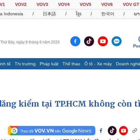
V1
VOV2
VOV3
VOV4
VOV5
VOV6
VOV GT
a Indonesia
/
日本語
/
ខ្មែរ
/
한국어
/
ພາ
Thứ Bảy, ngày 8 tháng 8 năm 2026
Po
inh tế
Thị trường
Pháp luật
Thể thao
Ô tô - Xe máy
Doanh nghi
Thế giới
Multimedia
K
Quan sát
Video
B
Cuộc sống đó đây
Ảnh
K
Hồ sơ
E-Magazine
 đăng kiểm tại TP.HCM không còn t
Infographic
Thể thao
Ô tô - Xe máy
D
Bóng đá
Ô tô
T