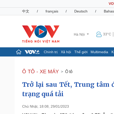
VO
中文
/
français
/
Deutsch
/
Bahas
33°C
Hà Nội
Chính trị
Xã hội
Thế giới
Multimedia
K
Chính trị
Xã hội
Đảng
Tin 24h
Ô TÔ - XE MÁY
Ô tô
Tổ chức nhân sự
Dự báo thời tiết
Quốc hội
Giáo dục
Trở lại sau Tết, Trung tâm
Nhận diện sự thật
Dấu ấn VOV
Việc làm
trạng quá tải
Biển đảo
Pháp luật
Quân sự - Quốc phòng
Chủ Nhật, 18:08, 29/01/2023
Vụ án
Vũ khí