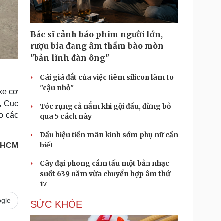
Bác sĩ cảnh báo phim người lớn,
rượu bia đang âm thầm bào mòn
"bản lĩnh đàn ông"
Cái giá đắt của việc tiêm silicon làm to
"cậu nhỏ"
xe cơ
, Cục
Tóc rụng cả nắm khi gội đầu, đừng bỏ
o các
qua 5 cách này
Dấu hiệu tiền mãn kinh sớm phụ nữ cần
biết
P.HCM
Cây đại phong cầm tấu một bản nhạc
suốt 639 năm vừa chuyển hợp âm thứ
17
gle
SỨC KHỎE