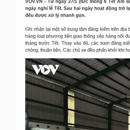
VOV.VN - Từ ngày 27/1 (tức mồng 6 Tết Âm lị
Tin nóng
Việt Nam
ngày nghỉ lễ Tết. Sau hai ngày hoạt động trở l
Tư vấn luật
Phân tích
đều được xử lý nhanh gọn.
Ghi nhận tại một số trung tâm đăng kiểm trên đị
Sức khỏe
Đời sống
hàng loạt phương tiện giao thông xếp hàng nối đ
Dinh dưỡng - món ngon
Nhà đẹp
tháng trước Tết. Thay vào đó, các trạm đăng ki
Cây thuốc
Blog
chóng, thuận tiện. Các chủ xe đều phấn khởi khi h
Sản phụ khoa
Tình yêu - Gia đình
Nhi khoa
Nam khoa
Làm đẹp - giảm cân
Phòng mạch online
Ăn sạch sống khỏe
Cải chính