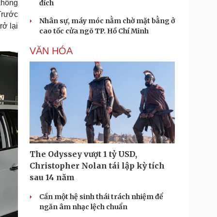
không
đích
"Trước
Nhân sự, máy móc nằm chờ mặt bằng ở
rở lại
cao tốc cửa ngõ TP. Hồ Chí Minh
VĂN HÓA
The Odyssey vượt 1 tỷ USD,
Christopher Nolan tái lập kỳ tích
sau 14 năm
Cần một hệ sinh thái trách nhiệm để
ngăn âm nhạc lệch chuẩn