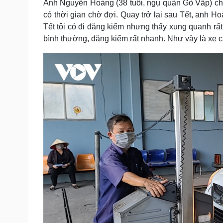
Anh Nguyễn Hoàng (38 tuổi, ngụ quận Gò Vấp) cho
có thời gian chờ đợi. Quay trở lại sau Tết, anh H
Tết tôi có đi đăng kiểm nhưng thấy xung quanh rất l
bình thường, đăng kiểm rất nhanh. Như vậy là xe cùa