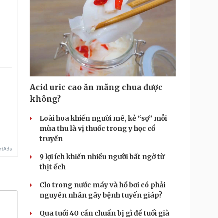
.
Acid uric cao ăn măng chua được
không?
Loài hoa khiến người mê, kẻ “sợ” mỗi
mùa thu là vị thuốc trong y học cổ
truyền
9 lợi ích khiến nhiều người bất ngờ từ
thịt ếch
Clo trong nước máy và hồ bơi có phải
nguyên nhân gây bệnh tuyến giáp?
Qua tuổi 40 cần chuẩn bị gì để tuổi già