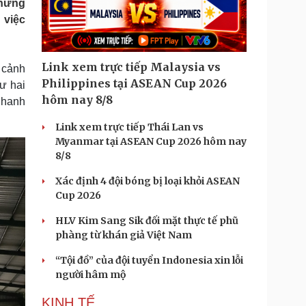
những
Doanh nghiệp 24h
Tin Công nghệ
 việc
Doanh nhân
Trải nghiệm
ì cộng đồng
Chuyển đổi số
Link xem trực tiếp Malaysia vs
 cảnh
u lịch
Podcast
Philippines tại ASEAN Cup 2026
ư hai
Tư vấn
Câu chuyện thời sự
hôm nay 8/8
nhanh
Săn Tour
Đọc truyện đêm khuya
heck-in
Cửa sổ tình yêu
Link xem trực tiếp Thái Lan vs
Kể chuyện cho bé
Myanmar tại ASEAN Cup 2026 hôm nay
Hạt giống tâm hồn
8/8
Xác định 4 đội bóng bị loại khỏi ASEAN
Cup 2026
HLV Kim Sang Sik đối mặt thực tế phũ
phàng từ khán giả Việt Nam
“Tội đồ” của đội tuyển Indonesia xin lỗi
người hâm mộ
KINH TẾ