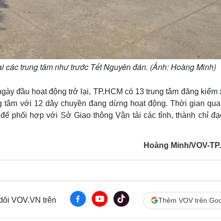
i các trung tâm như trước Tết Nguyên đán. (Ảnh: Hoàng Minh)
ngày đầu hoạt động trở lại, TP.HCM có 13 trung tâm đăng kiểm 
ng tâm với 12 dây chuyền đang dừng hoạt động. Thời gian qua
ể phối hợp với Sở Giao thông Vận tải các tỉnh, thành chỉ đạ
Hoàng Minh/VOV-T
 dõi VOV.VN trên
Thêm VOV trên Goo