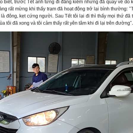
 biết, trước Tết anh từng đi đăng kiểm nhưng đã quay về do 
oàng rất mừng khi thấy trạm đã hoạt động trở lại bình thường: 
à đông, kẹt cứng người. Sau Tết tôi lại đi thì thấy mọi thứ đã t
 tôi đã xong và tôi cảm thấy rất yên tâm khi đi lại trên đường".