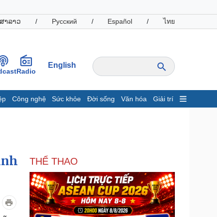
ສາລາວ
/
Русский
/
Español
/
ไทย
English
dcast
Radio
ệp
Công nghệ
Sức khỏe
Đời sống
Văn hóa
Giải trí
inh tế
Thị trường
ất động sản
Giá vàng
hởi nghiệp
Tiêu dùng
Tỷ giá
ình
THỂ THAO
Chứng khoán
Giá cà phê
oanh nghiệp
Công nghệ
hông tin doanh nghiệp
Sành điệu