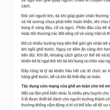
trẻ ngồi trên ghế quay ngược chiều di chuyển củ
cách.
Đối với người lớn, túi khí giúp giảm chấn thương
và hệ xương chưa phát triển hoàn thiện, khi chịu
trọng ở vùng đầu, cổ và ngực. Phần đầu của trẻ 
hoặc tổn thương các đốt sống cổ và vùng mặt có th
Đã có nhiều trường hợp trên thế giới ghi nhận trẻ
khi ngồi ghế trước. Nguy cơ tiềm ẩn càng lớn hơ
trên đùi. Khi đó, khoảng cách giữa cơ thể trẻ và t
khiến trẻ bị ngạt thở khi túi khí bung ra chèn vào n
Đây cũng là lý do khiến hầu hết các tổ chức an t
hàng ghế trước, kể cả khi đã thắt dây an toàn.
Tác dụng cứu mạng của ghế an toàn cho trẻ em 
Một sai lầm phổ biến khác là nhiều phụ huynh cho rằ
ô tô được thiết kế dành cho người trưởng thành có
thường không nằm đúng vị trí có thể bảo vệ tối ưu 