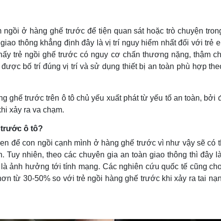
Lịch thi đấu bóng đá
Xe máy
Thế giới thể thao
Tư vấn
eSports
V
 ngồi ở hàng ghế trước để tiện quan sát hoặc trò chuyện tron
Hậu trường
giao thông khẳng định đây là vị trí nguy hiểm nhất đối với trẻ 
Văn hóa
Giải trí
D
thấy trẻ ngồi ghế trước có nguy cơ chấn thương nặng, thậm ch
được bố trí đúng vị trí và sử dụng thiết bị an toàn phù hợp th
Sân khấu - Điện ảnh
Nghệ sĩ
Văn học
Thời trang
Âm nhạc
Sao Việt
c
 ghế trước trên ô tô chủ yếu xuất phát từ yếu tố an toàn, bởi 
Di sản
khi xảy ra va chạm.
 trước ô tô?
uen để con ngồi cạnh mình ở hàng ghế trước vì như vậy sẽ có 
 Tuy nhiên, theo các chuyên gia an toàn giao thông thì đây là 
í là ảnh hưởng tới tính mạng. Các nghiên cứu quốc tế cũng ch
n từ 30-50% so với trẻ ngồi hàng ghế trước khi xảy ra tai nạ