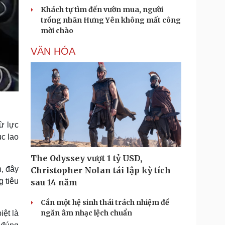
Khách tự tìm đến vườn mua, người
trồng nhãn Hưng Yên không mất công
mời chào
VĂN HÓA
ừ lực
ục lao
The Odyssey vượt 1 tỷ USD,
n, đây
Christopher Nolan tái lập kỳ tích
g tiêu
sau 14 năm
Cần một hệ sinh thái trách nhiệm để
ngăn âm nhạc lệch chuẩn
iệt là