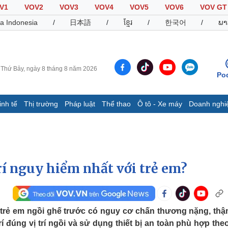
V1
VOV2
VOV3
VOV4
VOV5
VOV6
VOV GT
a Indonesia
/
日本語
/
ខ្មែរ
/
한국어
/
ພາ
Thứ Bảy, ngày 8 tháng 8 năm 2026
Po
inh tế
Thị trường
Pháp luật
Thể thao
Ô tô - Xe máy
Doanh nghi
Thế giới
Multimedia
K
Quan sát
Video
B
Cuộc sống đó đây
Ảnh
K
Hồ sơ
E-Magazine
trí nguy hiểm nhất với trẻ em?
Infographic
Thể thao
Ô tô - Xe máy
D
y trẻ em ngồi ghế trước có nguy cơ chấn thương nặng, thậ
 đúng vị trí ngồi và sử dụng thiết bị an toàn phù hợp the
Bóng đá
Ô tô
T