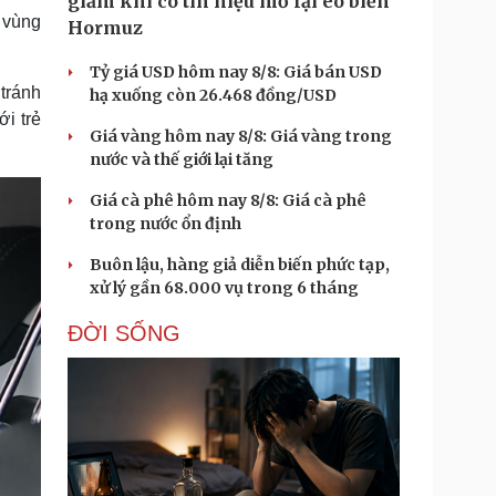
giảm khi có tín hiệu mở lại eo biển
ì vùng
Hormuz
Tỷ giá USD hôm nay 8/8: Giá bán USD
 tránh
hạ xuống còn 26.468 đồng/USD
ới trẻ
Giá vàng hôm nay 8/8: Giá vàng trong
nước và thế giới lại tăng
Giá cà phê hôm nay 8/8: Giá cà phê
trong nước ổn định
Buôn lậu, hàng giả diễn biến phức tạp,
xử lý gần 68.000 vụ trong 6 tháng
ĐỜI SỐNG