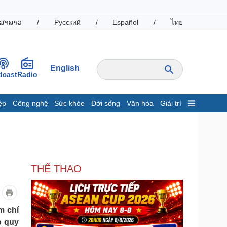
ສາລາວ
/
Русский
/
Español
/
ไทย
English
dcast
Radio
ệp
Công nghệ
Sức khỏe
Đời sống
Văn hóa
Giải trí
inh tế
Thị trường
ất động sản
Giá vàng
hởi nghiệp
Tiêu dùng
Tỷ giá
THỂ THAO
Chứng khoán
Giá cà phê
oanh nghiệp
Công nghệ
m chí
o quy
hông tin doanh nghiệp
Sành điệu