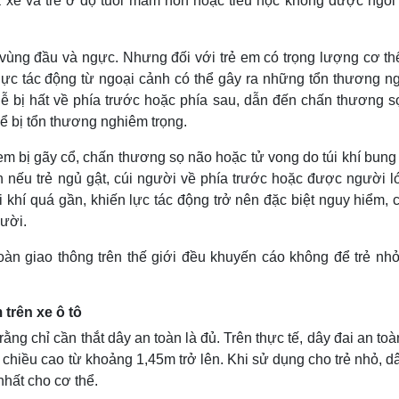
a xe và trẻ ở độ tuổi mầm non hoặc tiểu học không được ngồi
 vùng đầu và ngực. Nhưng đối với trẻ em có trọng lượng cơ th
 lực tác động từ ngoại cảnh có thể gây ra những tổn thương n
dễ bị hất về phía trước hoặc phía sau, dẫn đến chấn thương s
ể bị tổn thương nghiêm trọng.
 em bị gãy cổ, chấn thương sọ não hoặc tử vong do túi khí bung
n nếu trẻ ngủ gật, cúi người về phía trước hoặc được người l
úi khí quá gần, khiến lực tác động trở nên đặc biệt nguy hiểm, 
gười.
oàn giao thông trên thế giới đều khuyến cáo không để trẻ nhỏ
trên xe ô tô
ng chỉ cần thắt dây an toàn là đủ. Trên thực tế, dây đai an toà
 chiều cao từ khoảng 1,45m trở lên. Khi sử dụng cho trẻ nhỏ, d
nhất cho cơ thể.