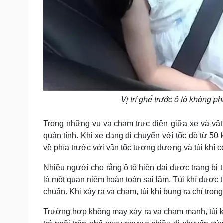
Vị trí ghế trước ô tô không p
Trong những vụ va chạm trực diện giữa xe và vật
quán tính. Khi xe đang di chuyển với tốc độ từ 50 
về phía trước với vận tốc tương đương và túi khí có
Nhiều người cho rằng ô tô hiện đại được trang bị t
là một quan niệm hoàn toàn sai lầm. Túi khí được 
chuẩn. Khi xảy ra va chạm, túi khí bung ra chỉ tron
Trường hợp không may xảy ra va chạm mạnh, túi khí