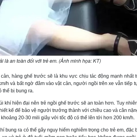
hải là an toàn đối với trẻ em. (Ảnh minh họa: KT)
 cản, hàng ghế trước sẽ là khu vực chịu tác động mạnh nhất t
km/h và bất ngờ đâm vào vật cản, người ngồi trên xe vẫn tiếp t
 thể bị bung ra.
úi khí hiện đại nên trẻ ngồi ghế trước sẽ an toàn hơn. Tuy nhiê
thiết kế để bảo vệ người trưởng thành với chiều cao và cân nặn
g khoảng 20-30 mili giây với tốc độ có thể lên tới hơn 200 km/h.
 bung ra có thể gây nguy hiểm nghiêm trọng cho trẻ em, đặc b