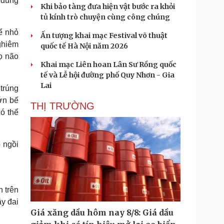
 đúng
Khi bảo tàng đưa hiện vật bước ra khỏi
tủ kính trò chuyện cùng công chúng
ể nhỏ
Ấn tượng khai mạc Festival võ thuật
ghiêm
quốc tế Hà Nội năm 2026
ọ não
Khai mạc Liên hoan Lân Sư Rồng quốc
tế và Lễ hội đường phố Quy Nhơn - Gia
Lai
 trúng
ớn bế
THỊ TRƯỜNG
có thể
 ngồi
n trên
ây đai
Giá xăng dầu hôm nay 8/8: Giá dầu