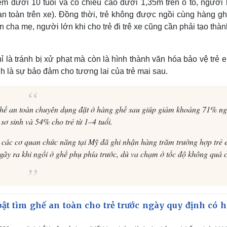
em dưới 10 tuổi và có chiều cao dưới 1,35m trên ô tô, người l
an toàn trên xe). Đồng thời, trẻ không được ngồi cùng hàng g
n cha mẹ, người lớn khi cho trẻ đi trê xe cũng cần phải tạo thà
hỉ là tránh bị xử phạt mà còn là hình thành văn hóa bảo vệ trẻ 
h là sự bảo đảm cho tương lai của trẻ mai sau.
 ghế an toàn chuyên dụng đặt ở hàng ghế sau giúp giảm khoảng 71% ng
 sơ sinh và 54% cho trẻ từ 1–4 tuổi.
tô, các cơ quan chức năng tại Mỹ đã ghi nhận hàng trăm trường hợp trẻ 
gây ra khi ngồi ở ghế phụ phía trước, dù va chạm ở tốc độ không quá 
ật tìm ghế an toàn cho trẻ trước ngày quy định có h