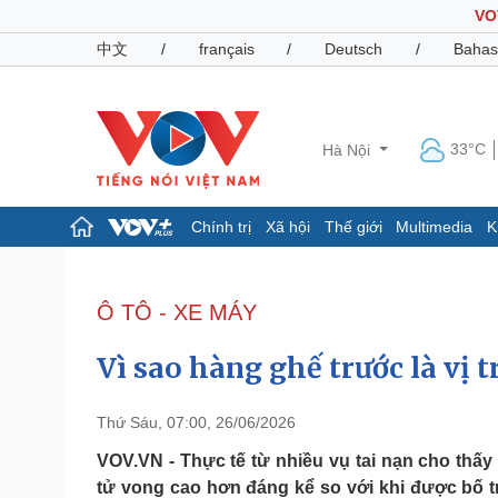
VO
中文
/
français
/
Deutsch
/
Bahas
33°C
Hà Nội
Chính trị
Xã hội
Thế giới
Multimedia
K
Chính trị
Xã hội
Đảng
Tin 24h
Ô TÔ - XE MÁY
Tổ chức nhân sự
Dự báo thời tiết
Quốc hội
Giáo dục
Vì sao hàng ghế trước là vị 
Nhận diện sự thật
Dấu ấn VOV
Việc làm
Biển đảo
Thứ Sáu, 07:00, 26/06/2026
Pháp luật
Quân sự - Quốc phòng
VOV.VN - Thực tế từ nhiều vụ tai nạn cho thấ
tử vong cao hơn đáng kể so với khi được bố trí
Vụ án
Vũ khí