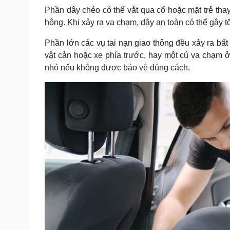
Phần dây chéo có thể vắt qua cổ hoặc mặt trẻ thay
hông. Khi xảy ra va chạm, dây an toàn có thể gây t
Phần lớn các vụ tai nạn giao thông đều xảy ra bất
vật cản hoặc xe phía trước, hay một cú va chạm ở 
nhỏ nếu không được bảo vệ đúng cách.