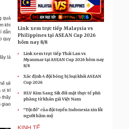
Doanh nghiệp 24h
Tin Công nghệ
Doanh nhân
Trải nghiệm
ì cộng đồng
Chuyển đổi số
g quá
em khi
Link xem trực tiếp Malaysia vs
u lịch
Podcast
í dẫn
Philippines tại ASEAN Cup 2026
eo quy
Tư vấn
Câu chuyện thời sự
hôm nay 8/8
Săn Tour
Đọc truyện đêm khuya
heck-in
Cửa sổ tình yêu
Link xem trực tiếp Thái Lan vs
đây là
Kể chuyện cho bé
Myanmar tại ASEAN Cup 2026 hôm nay
Hạt giống tâm hồn
8/8
Xác định 4 đội bóng bị loại khỏi ASEAN
Cup 2026
thể sẽ
vị trí
HLV Kim Sang Sik đối mặt thực tế phũ
o thấy
phàng từ khán giả Việt Nam
n giao
“Tội đồ” của đội tuyển Indonesia xin lỗi
người hâm mộ
KINH TẾ