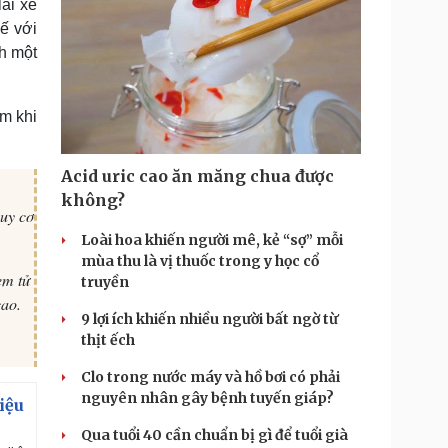
ái xe
hế với
nh một
em khi
Acid uric cao ăn măng chua được
không?
uy cơ
Loài hoa khiến người mê, kẻ “sợ” mỗi
mùa thu là vị thuốc trong y học cổ
em tử
truyền
cao.
9 lợi ích khiến nhiều người bất ngờ từ
thịt ếch
Clo trong nước máy và hồ bơi có phải
nguyên nhân gây bệnh tuyến giáp?
iệu
Qua tuổi 40 cần chuẩn bị gì để tuổi già