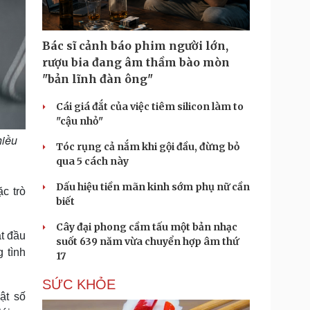
Bác sĩ cảnh báo phim người lớn,
rượu bia đang âm thầm bào mòn
"bản lĩnh đàn ông"
Cái giá đắt của việc tiêm silicon làm to
"cậu nhỏ"
hiều
Tóc rụng cả nắm khi gội đầu, đừng bỏ
qua 5 cách này
Dấu hiệu tiền mãn kinh sớm phụ nữ cần
c trò
biết
Cây đại phong cầm tấu một bản nhạc
ắt đầu
suốt 639 năm vừa chuyển hợp âm thứ
 tình
17
SỨC KHỎE
ật số