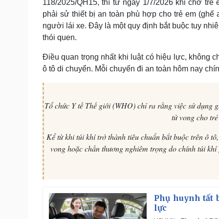
118/2025/QH15, thì từ ngày 1/7/2026 khi chở trẻ 
phải sử thiết bị an toàn phù hợp cho trẻ em (ghế 
người lái xe. Đây là một quy định bắt buộc tuy nhiê
thói quen.
Điều quan trọng nhất khi luật có hiệu lực, không c
ô tô di chuyển. Mỗi chuyến đi an toàn hôm nay chín
Tổ chức Y tế Thế giới (WHO) chỉ ra rằng việc sử dụng
tử vong cho trẻ
Kể từ khi túi khí trở thành tiêu chuẩn bắt buộc trên ô 
vong hoặc chấn thương nghiêm trọng do chính túi khí 
Phụ huynh tất b
lực