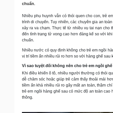
Tin nóng
Việt Nam
chuẩn.
Tư vấn luật
Phân tích
Nhiều phụ huynh vẫn có thói quen cho con, trẻ em
trình di chuyển. Tuy nhiên, các chuyên gia an toàn 
Sức khỏe
Đời sống
xảy ra va chạm. Thực tế từ nhiều vụ tai nạn cho 
đến tình trạng tử vong cao hơn đáng kể so với khi 
Dinh dưỡng - món ngon
Nhà đẹp
Cây thuốc
Blog
chuẩn.
Sản phụ khoa
Tình yêu - Gia đình
Nhiều nước có quy định không cho trẻ em ngồi hàng
Nhi khoa
Nam khoa
vị trí tiềm ẩn nhiều rủi ro hơn so với hàng ghế sau 
Làm đẹp - giảm cân
Vì sao tuyệt đối không nên cho trẻ em ngồi ghế
Phòng mạch online
Ăn sạch sống khỏe
Khi điều khiển ô tô, nhiều người thường có thói q
dễ chăm sóc hoặc giúp trẻ cảm thấy thoải mái hơn.
Cải chính
tiềm ẩn khá nhiều rủi ro gây mất an toàn, thậm ch
trẻ em ngồi hàng ghế sau có mức độ an toàn cao hơ
thông.