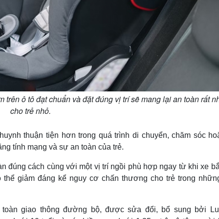
 trên ô tô đạt chuẩn và đặt đúng vị trí sẽ mang lại an toàn rất n
cho trẻ nhỏ.
huynh thuận tiện hơn trong quá trình di chuyển, chăm sóc hoặ
ằng tính mạng và sự an toàn của trẻ.
oàn đúng cách cùng với một vị trí ngồi phù hợp ngay từ khi xe b
 thể giảm đáng kể nguy cơ chấn thương cho trẻ trong những
n toàn giao thông đường bộ, được sửa đổi, bổ sung bởi Lu