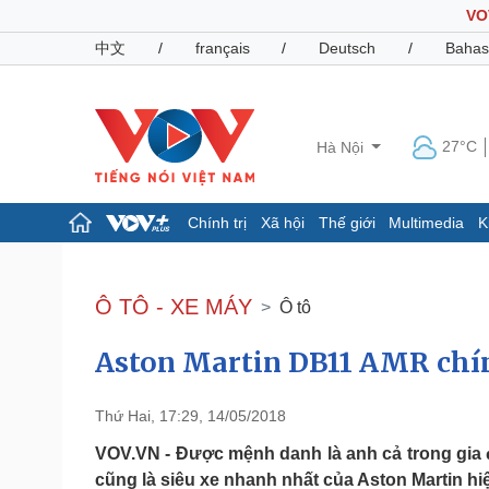
VO
中文
/
français
/
Deutsch
/
Bahas
27°C
Hà Nội
Chính trị
Xã hội
Thế giới
Multimedia
K
Chính trị
Xã hội
Đảng
Tin 24h
Ô TÔ - XE MÁY
Ô tô
Tổ chức nhân sự
Dự báo thời tiết
Quốc hội
Giáo dục
Aston Martin DB11 AMR chín
Nhận diện sự thật
Dấu ấn VOV
Việc làm
Biển đảo
Thứ Hai, 17:29, 14/05/2018
Pháp luật
Quân sự - Quốc phòng
VOV.VN - Được mệnh danh là anh cả trong gia 
Vụ án
Vũ khí
cũng là siêu xe nhanh nhất của Aston Martin hiệ