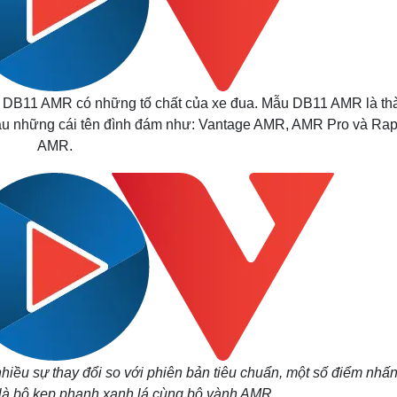
ên DB11 AMR có những tố chất của xe đua. Mẫu DB11 AMR là th
 sau những cái tên đình đám như: Vantage AMR, AMR Pro và Ra
AMR.
nhiều sự thay đổi so với phiên bản tiêu chuẩn, một số điểm nhấ
là bộ kẹp phanh xanh lá cùng bộ vành AMR.