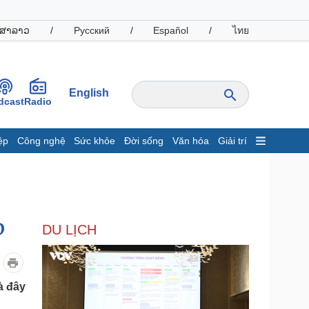
ສາລາວ
/
Русский
/
Español
/
ไทย
English
dcast
Radio
ệp
Công nghệ
Sức khỏe
Đời sống
Văn hóa
Giải trí
inh tế
Thị trường
ất động sản
Giá vàng
hởi nghiệp
Tiêu dùng
Tỷ giá
D
DU LỊCH
Chứng khoán
Giá cà phê
oanh nghiệp
Công nghệ
à đây
hông tin doanh nghiệp
Sành điệu