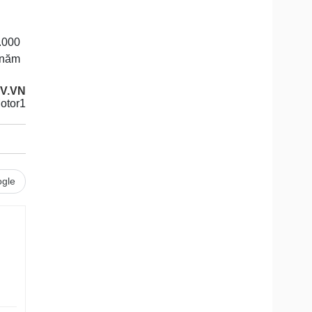
.000
 năm
OV.VN
otor1
gle