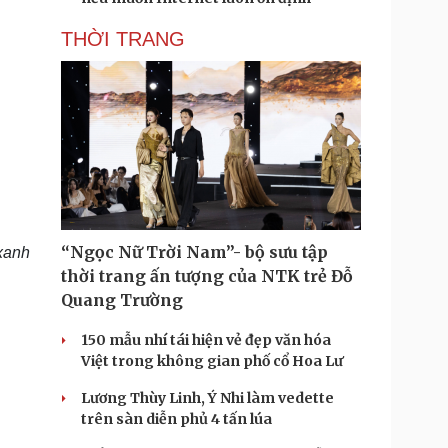
THỜI TRANG
“Ngọc Nữ Trời Nam”- bộ sưu tập
xanh
thời trang ấn tượng của NTK trẻ Đỗ
Quang Trường
150 mẫu nhí tái hiện vẻ đẹp văn hóa
Việt trong không gian phố cổ Hoa Lư
Lương Thùy Linh, Ý Nhi làm vedette
trên sàn diễn phủ 4 tấn lúa