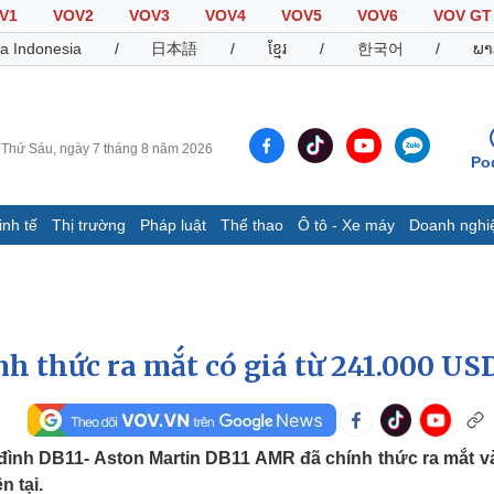
V1
VOV2
VOV3
VOV4
VOV5
VOV6
VOV GT
a Indonesia
/
日本語
/
ខ្មែរ
/
한국어
/
ພາ
Thứ Sáu, ngày 7 tháng 8 năm 2026
Po
inh tế
Thị trường
Pháp luật
Thể thao
Ô tô - Xe máy
Doanh nghi
Thế giới
Multimedia
K
Quan sát
Video
B
Cuộc sống đó đây
Ảnh
K
Hồ sơ
E-Magazine
h thức ra mắt có giá từ 241.000 US
Infographic
Thể thao
Ô tô - Xe máy
D
đình DB11- Aston Martin DB11 AMR đã chính thức ra mắt v
Bóng đá
Ô tô
T
n tại.