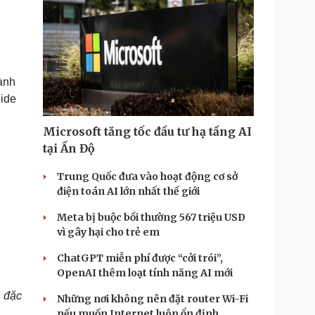
ành
pide
Microsoft tăng tốc đầu tư hạ tầng AI
tại Ấn Độ
Trung Quốc đưa vào hoạt động cơ sở
điện toán AI lớn nhất thế giới
Meta bị buộc bồi thường 567 triệu USD
vì gây hại cho trẻ em
ChatGPT miễn phí được “cởi trói”,
OpenAI thêm loạt tính năng AI mới
n đặc
Những nơi không nên đặt router Wi-Fi
nếu muốn Internet luôn ổn định