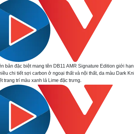
ên bản đặc biệt mang tên DB11 AMR Signature Edition giới hạn
iều chi tiết sợi carbon ở ngoại thất và nội thất, da màu Dark Kn
ết trang trí màu xanh lá Lime đặc trưng.