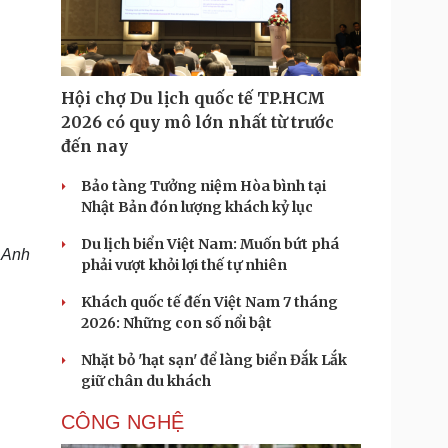
Doanh nghiệp 24h
Tin Công nghệ
Doanh nhân
Trải nghiệm
ì cộng đồng
Chuyển đổi số
Hội chợ Du lịch quốc tế TP.HCM
u lịch
Podcast
2026 có quy mô lớn nhất từ trước
Tư vấn
Câu chuyện thời sự
đến nay
Săn Tour
Đọc truyện đêm khuya
heck-in
Cửa sổ tình yêu
Bảo tàng Tưởng niệm Hòa bình tại
Kể chuyện cho bé
Nhật Bản đón lượng khách kỷ lục
Hạt giống tâm hồn
Du lịch biển Việt Nam: Muốn bứt phá
 Anh
phải vượt khỏi lợi thế tự nhiên
Khách quốc tế đến Việt Nam 7 tháng
2026: Những con số nổi bật
Nhặt bỏ 'hạt sạn' để làng biển Đắk Lắk
giữ chân du khách
CÔNG NGHỆ