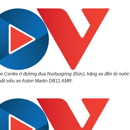
Lịch thi đấu bóng đá
Xe máy
Thế giới thể thao
Tư vấn
eSports
V
Hậu trường
Văn hóa
Giải trí
D
Sân khấu - Điện ảnh
Nghệ sĩ
Văn học
Thời trang
Âm nhạc
Sao Việt
c
Di sản
ce Centre ở đường đua Nurburgring (Đức), hãng xe đến từ nước
mắt siêu xe Aston Martin DB11 AMR.