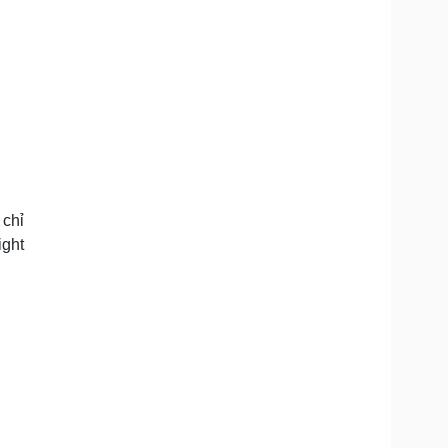
 chỉ
ight