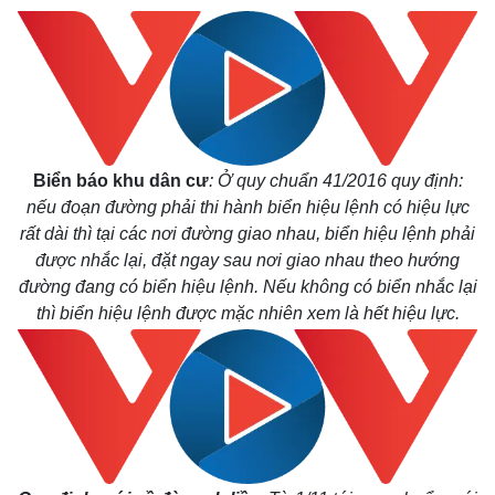
Biển báo khu dân cư
: Ở quy chuẩn 41/2016 quy định:
n
ếu đoạn đường phải thi hành biển hiệu lệnh có hiệu lực
rất dài thì tại các nơi đường giao nhau, biển hiệu lệnh phải
được nhắc lại, đặt ngay sau nơi giao nhau theo hướng
đường đang có biển hiệu lệnh. Nếu không có biển nhắc lại
Thế giới
Multimedia
thì biển hiệu lệnh được mặc nhiên xem là hết hiệu lực.
Quan sát
Video
Cuộc sống đó đây
Ảnh
Hồ sơ
E-Magazine
Infographic