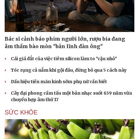
Bác sĩ cảnh báo phim người lớn, rượu bia đang
Văn hóa
Giải trí
âm thầm bào mòn "bản lĩnh đàn ông"
Sân khấu - Điện ảnh
Nghệ sĩ
Văn học
Thời trang
Cái giá đắt của việc tiêm silicon làm to "cậu nhỏ"
Âm nhạc
Sao Việt
Di sản
Tóc rụng cả nắm khi gội đầu, đừng bỏ qua 5 cách này
Dấu hiệu tiền mãn kinh sớm phụ nữ cần biết
Cây đại phong cầm tấu một bản nhạc suốt 639 năm vừa
chuyển hợp âm thứ 17
SỨC KHỎE