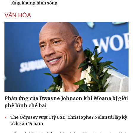
từng khung hình sống
Sức khỏe
Đời sống
Dinh dưỡng - món ngon
Nhà đẹp
VĂN HÓA
Cây thuốc
Blog
Sản phụ khoa
Tình yêu - Gia đình
Nhi khoa
Nam khoa
Làm đẹp - giảm cân
Phòng mạch online
Ăn sạch sống khỏe
Phản ứng của Dwayne Johnson khi Moana bị giới
phê bình chê bai
The Odyssey vượt 1 tỷ USD, Christopher Nolan tái lập kỳ
tích sau 14 năm