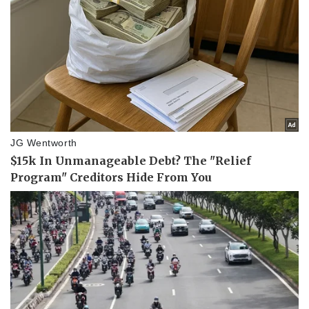
Pháp luật
Quân sự - Quốc phòng
Vụ án
Vũ khí
Tin nóng
Việt Nam
Tư vấn luật
Phân tích