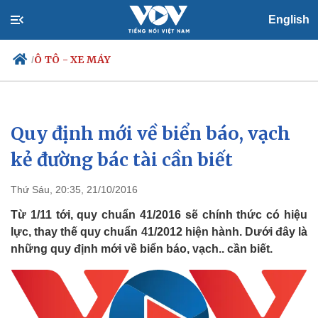
English
Ô TÔ - XE MÁY
/
Quy định mới về biển báo, vạch
Chính trị
Xã hội
Đảng
Tin 24h
kẻ đường bác tài cần biết
Tổ chức nhân sự
Dự báo thời tiết
Quốc hội
Giáo dục
Thứ Sáu, 20:35, 21/10/2016
Nhận diện sự thật
Dấu ấn VOV
Việc làm
Từ 1/11 tới, quy chuẩn 41/2016 sẽ chính thức có hiệu
Biển đảo
lực, thay thế quy chuẩn 41/2012 hiện hành. Dưới đây là
những quy định mới về biển báo, vạch.. cần biết.