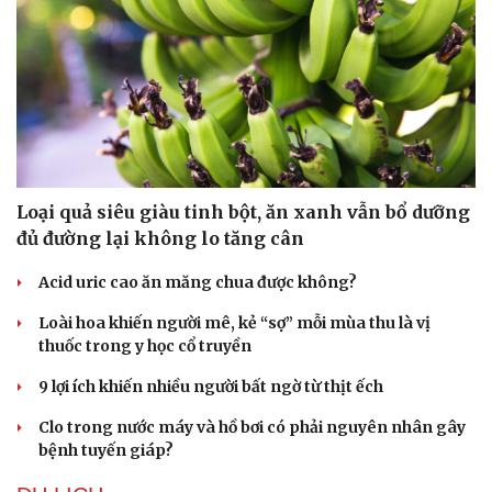
Loại quả siêu giàu tinh bột, ăn xanh vẫn bổ dưỡng
đủ đường lại không lo tăng cân
Acid uric cao ăn măng chua được không?
Loài hoa khiến người mê, kẻ “sợ” mỗi mùa thu là vị
thuốc trong y học cổ truyền
9 lợi ích khiến nhiều người bất ngờ từ thịt ếch
Clo trong nước máy và hồ bơi có phải nguyên nhân gây
bệnh tuyến giáp?