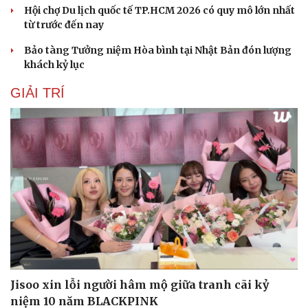
Hội chợ Du lịch quốc tế TP.HCM 2026 có quy mô lớn nhất
từ trước đến nay
Bảo tàng Tưởng niệm Hòa bình tại Nhật Bản đón lượng
khách kỷ lục
GIẢI TRÍ
Du lịch
Podcast
Tư vấn
Câu chuyện thời sự
Săn Tour
Đọc truyện đêm khuya
check-in
Cửa sổ tình yêu
Kể chuyện cho bé
Hạt giống tâm hồn
Jisoo xin lỗi người hâm mộ giữa tranh cãi kỷ
niệm 10 năm BLACKPINK