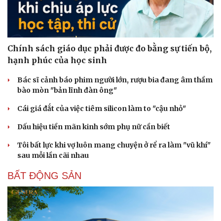
Chính sách giáo dục phải được đo bằng sự tiến bộ,
hạnh phúc của học sinh
Bác sĩ cảnh báo phim người lớn, rượu bia đang âm thầm
bào mòn "bản lĩnh đàn ông"
Cái giá đắt của việc tiêm silicon làm to "cậu nhỏ"
Dấu hiệu tiền mãn kinh sớm phụ nữ cần biết
Tôi bất lực khi vợ luôn mang chuyện ở rể ra làm "vũ khí"
sau mỗi lần cãi nhau
BẤT ĐỘNG SẢN