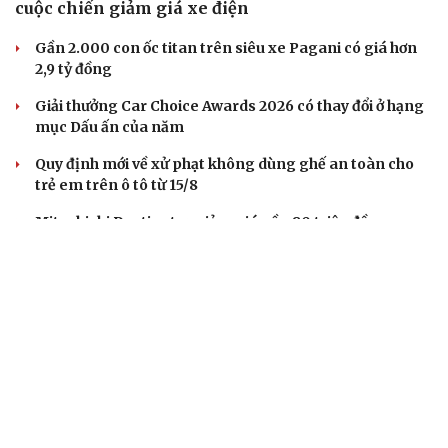
cuộc chiến giảm giá xe điện
Gần 2.000 con ốc titan trên siêu xe Pagani có giá hơn
2,9 tỷ đồng
Giải thưởng Car Choice Awards 2026 có thay đổi ở hạng
mục Dấu ấn của năm
Quy định mới về xử phạt không dùng ghế an toàn cho
trẻ em trên ô tô từ 15/8
Mitsubishi Destinator giảm giá gần 80 triệu đồng,
quyết đấu CX-5 và Tucson
XE MÁY