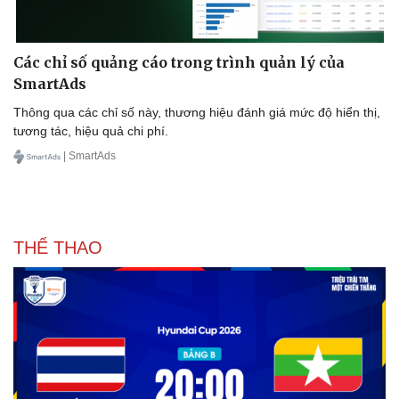
Thông tin doanh nghiệp
Sành điệu
Doanh nghiệp 24h
Tin Công nghệ
Doanh nhân
Trải nghiệm
Các chỉ số quảng cáo trong trình quản lý của
Vì cộng đồng
Chuyển đổi số
SmartAds
Thông qua các chỉ số này, thương hiệu đánh giá mức độ hiển thị,
tương tác, hiệu quả chi phí.
| SmartAds
THỂ THAO