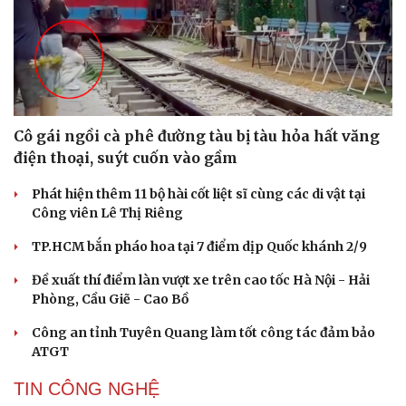
Cô gái ngồi cà phê đường tàu bị tàu hỏa hất văng
điện thoại, suýt cuốn vào gầm
Phát hiện thêm 11 bộ hài cốt liệt sĩ cùng các di vật tại
Công viên Lê Thị Riêng
TP.HCM bắn pháo hoa tại 7 điểm dịp Quốc khánh 2/9
Đề xuất thí điểm làn vượt xe trên cao tốc Hà Nội - Hải
Phòng, Cầu Giẽ - Cao Bồ
Công an tỉnh Tuyên Quang làm tốt công tác đảm bảo
ATGT
TIN CÔNG NGHỆ
Cải chính