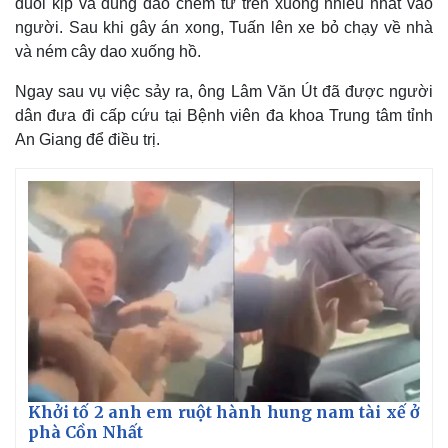
đuổi kịp và dùng dao chém từ trên xuống nhiều nhát vào
người. Sau khi gây án xong, Tuấn lên xe bỏ chạy về nhà
và ném cây dao xuống hồ.
Ngay sau vụ việc sảy ra, ông Lâm Văn Út đã được người
dân đưa đi cấp cứu tại Bệnh viên đa khoa Trung tâm tỉnh
An Giang để điều trị.
Khởi tố 2 anh em ruột hành hung nam tài xế ở
phà Cồn Nhất