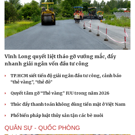
Vĩnh Long quyết liệt tháo gỡ vướng mắc, đẩy
nhanh giải ngân vốn đầu tư công
TP.HCM siết tiến độ giải ngân đầu tư công, cảnh báo
“thẻ vàng”, “thẻ đỏ”
Quyết tâm gỡ “Thẻ vàng” IUU trong năm 2026
Thúc đẩy thanh toán không dùng tiền mặt ở Việt Nam
Phổ biến pháp luật thủy sản tận các bè nuôi
QUÂN SỰ - QUỐC PHÒNG