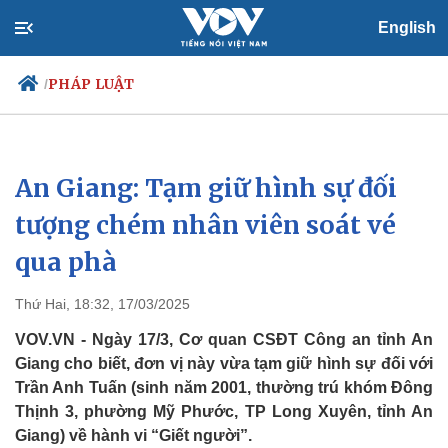
English
PHÁP LUẬT
/
An Giang: Tạm giữ hình sự đối
Chính trị
Xã hội
Đảng
Tin 24h
tượng chém nhân viên soát vé
Tổ chức nhân sự
Dự báo thời tiết
qua phà
Quốc hội
Giáo dục
Nhận diện sự thật
Dấu ấn VOV
Việc làm
Thứ Hai, 18:32, 17/03/2025
Biển đảo
VOV.VN - Ngày 17/3, Cơ quan CSĐT Công an tỉnh An
Giang cho biết, đơn vị này vừa tạm giữ hình sự đối với
Trần Anh Tuấn (sinh năm 2001, thường trú khóm Đông
Thịnh 3, phường Mỹ Phước, TP Long Xuyên, tỉnh An
Giang) về hành vi “Giết người”.