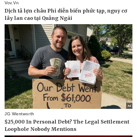
Vụ án
Vũ khí
Tin nóng
Việt Nam
Tư vấn luật
Phân tích