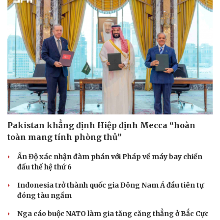
Sức khỏe
Đời sống
Dinh dưỡng - món ngon
Nhà đẹp
Cây thuốc
Blog
Sản phụ khoa
Tình yêu - Gia đình
Nhi khoa
Pakistan khẳng định Hiệp định Mecca “hoàn
Nam khoa
toàn mang tính phòng thủ”
Làm đẹp - giảm cân
Phòng mạch online
Ấn Độ xác nhận đàm phán với Pháp về máy bay chiến
Ăn sạch sống khỏe
đấu thế hệ thứ 6
Indonesia trở thành quốc gia Đông Nam Á đầu tiên tự
đóng tàu ngầm
Nga cáo buộc NATO làm gia tăng căng thẳng ở Bắc Cực