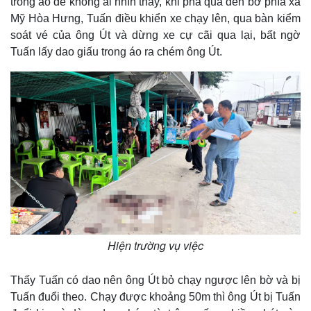
trong áo để không ai nhìn thấy, khi phà qua đến bờ phía xã
Mỹ Hòa Hưng, Tuấn điều khiển xe chạy lên, qua bàn kiểm
soát vé của ông Út và dừng xe cự cãi qua lại, bất ngờ
Tuấn lấy dao giấu trong áo ra chém ông Út.
Thế giới
Multimedia
Quan sát
Video
Cuộc sống đó đây
Ảnh
Hiện trường vụ việc
Hồ sơ
E-Magazine
Infographic
Thấy Tuấn có dao nên ông Út bỏ chạy ngược lên bờ và bị
Tuấn đuổi theo. Chạy được khoảng 50m thì ông Út bị Tuấn