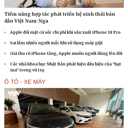
Tiềm năng hợp tác phát triển hệ sinh thái bán
dẫn Việt Nam-Nga
Apple đối mặt cú sốc chi phí khi sản xuất iPhone 18 Pro
Sai lầm nhiều người mắc khi sử dụng máy giặt
Giá thu cũ iPhone tăng, Apple muốn người dùng lên đời
Các nhà khoa học Nhật Bản phát hiện dấu hiệu của “hạt
ma” trong vũ trụ
Ô TÔ - XE MÁY
Văn hóa
Giải trí
Sân khấu - Điện ảnh
Nghệ sĩ
Văn học
Thời trang
Âm nhạc
Sao Việt
Di sản