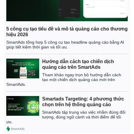
5 công cụ tạo tiêu đề và mô tả quảng cáo cho thương
hiệu 2026
SmartAds tổng hợp 5 công cụ tạo headline quảng cáo bằng AI
giúp tiết kiệm thời gian và tối ưu.
Hướng dẫn cách tạo chiến dịch
quảng cáo trên SmartAds
Tham khảo ngay trọn bộ hướng dẫn cách
tạo một chiến dịch quảng cáo mới trên
SmartAds.
Smartads Targeting: 4 phương thức
Kinh tế
Thị trường
chọn trên hệ thống quảng cáo
Bất động sản
Giá vàng
SmartAds tập trung vào việc nhắm đúng đối
tượng, đúng ngữ cảnh và thời điểm để tối
Khởi nghiệp
Tiêu dùng
ưu.
Tỷ giá
Chứng khoán