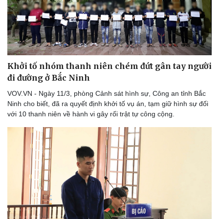
Thể thao
Ô tô - Xe máy
Bóng đá
Ô tô
Lịch thi đấu bóng đá
Xe máy
Thế giới thể thao
Tư vấn
eSports
Hậu trường
Khởi tố nhóm thanh niên chém đứt gân tay người
đi đường ở Bắc Ninh
VOV.VN - Ngày 11/3, phòng Cảnh sát hình sự, Công an tỉnh Bắc
Ninh cho biết, đã ra quyết định khởi tố vụ án, tạm giữ hình sự đối
với 10 thanh niên về hành vi gây rối trật tự công cộng.