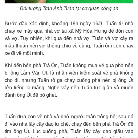
Đối tượng Trần Anh Tuấn tại cơ quan công an
Bước đầu xác định, khoảng 18h ngày 16/3, Tuấn từ nhà
chạy xe máy qua nhà vợ tại xã Mỹ Hòa Hưng để đón con
và vợ. Tuy nhiên, khi qua đến nhà vợ, Tuấn và vợ xảy ra
mâu thuẫn nên vợ không chịu về cùng, Tuấn ôm con chạy
xe đi về một mình.
Khi đến bến phà Trà Ôn, Tuấn không mua vé qua phà nên
bị ông Lâm Văn Út, là nhân viên kiểm soát vé phà không
cho đi, nhưng Tuấn rồ ga chạy xuống phà nên bị ông Út
lớn tiếng la mắng. Nghe vậy nên Tuấn tức giận và muốn
đánh ông Út để bõ ghét.
Tuấn đưa con về nhà và nhờ người thân trông hộ; sau đó
đi vào nhà lấy cây dao tự chế, chạy đến bến phà Trà Ôn để
tìm ông Út. Lúc xuống phà, Tuấn lấy cây dao giấu vào