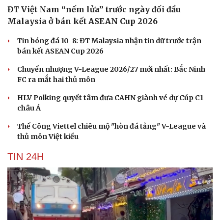
ĐT Việt Nam “nếm lửa” trước ngày đối đầu
Malaysia ở bán kết ASEAN Cup 2026
Tin bóng đá 10-8: ĐT Malaysia nhận tin dữ trước trận
bán kết ASEAN Cup 2026
Chuyển nhượng V-League 2026/27 mới nhất: Bắc Ninh
FC ra mắt hai thủ môn
HLV Polking quyết tâm đưa CAHN giành vé dự Cúp C1
châu Á
Thể Công Viettel chiêu mộ "hòn đá tảng" V-League và
thủ môn Việt kiều
TIN 24H