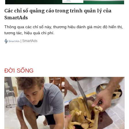
Các chỉ số quảng cáo trong trình quản lý của
SmartAds
Thông qua các chỉ số này, thương hiệu đánh giá mức độ hiển thị,
Doanh nghiệp
Công nghệ
tương tác, hiệu quả chi phí.
Thông tin doanh nghiệp
Sành điệu
Doanh nghiệp 24h
Tin Công nghệ
| SmartAds
Doanh nhân
Trải nghiệm
Vì cộng đồng
Chuyển đổi số
ĐỜI SỐNG