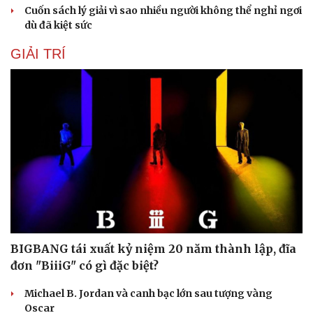
Cuốn sách lý giải vì sao nhiều người không thể nghỉ ngơi
dù đã kiệt sức
GIẢI TRÍ
Du lịch
Podcast
BIGBANG tái xuất kỷ niệm 20 năm thành lập, đĩa
đơn "BiiiG" có gì đặc biệt?
Tư vấn
Câu chuyện thời sự
Săn Tour
Đọc truyện đêm khuya
Michael B. Jordan và canh bạc lớn sau tượng vàng
check-in
Cửa sổ tình yêu
Oscar
Kể chuyện cho bé