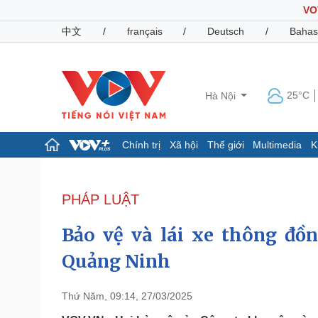
VO
中文
/
français
/
Deutsch
/
Bahas
25°C
Hà Nội
Chính trị
Xã hội
Thế giới
Multimedia
K
Chính trị
Xã hội
Đảng
Tin 24h
PHÁP LUẬT
Tổ chức nhân sự
Dự báo thời tiết
Quốc hội
Giáo dục
Bảo vệ và lái xe thông đồn
Nhận diện sự thật
Dấu ấn VOV
Việc làm
Quảng Ninh
Biển đảo
Pháp luật
Quân sự - Quốc phòng
Thứ Năm, 09:14, 27/03/2025
Vụ án
Vũ khí