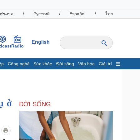
ສາລາວ
/
Русский
/
Español
/
ไทย
English
dcast
Radio
ệp
Công nghệ
Sức khỏe
Đời sống
Văn hóa
Giải trí
inh tế
Thị trường
ất động sản
Giá vàng
hởi nghiệp
Tiêu dùng
Tỷ giá
ụ ở
ĐỜI SỐNG
Chứng khoán
Giá cà phê
oanh nghiệp
Công nghệ
hông tin doanh nghiệp
Sành điệu