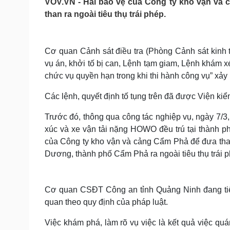
VOV.VN - Hai bảo vệ của Công ty kho vận và c
Tin nóng
Việt Nam
than ra ngoài tiêu thụ trái phép.
Tư vấn luật
Phân tích
Cơ quan Cảnh sát điều tra (Phòng Cảnh sát kinh t
Sức khỏe
Đời sống
vụ án, khởi tố bị can, Lệnh tạm giam, Lệnh khám xé
Dinh dưỡng - món ngon
Nhà đẹp
chức vụ quyền hạn trong khi thi hành công vụ” xảy
Cây thuốc
Blog
Sản phụ khoa
Tình yêu - Gia đình
Các lệnh, quyết định tố tụng trên đã được Viện ki
Nhi khoa
Nam khoa
Trước đó, thông qua công tác nghiệp vụ, ngày 7/3,
Làm đẹp - giảm cân
xúc và xe vận tải nặng HOWO đều trú tại thành p
Phòng mạch online
của Công ty kho vận và cảng Cẩm Phả để đưa tha
Ăn sạch sống khỏe
Dương, thành phố Cẩm Phả ra ngoài tiêu thụ trái 
Cải chính
Cơ quan CSĐT Công an tỉnh Quảng Ninh đang tiếp t
quan theo quy định của pháp luật.
Việc khám phá, làm rõ vụ việc là kết quả việc q