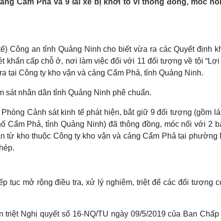
ảng Cẩm Phả và 9 lái xe bị khởi tố vì thông đồng, móc nố
Lịch thi đấu bóng đá
Xe máy
Thế giới thể thao
Tư vấn
eSports
V
Hậu trường
ế) Công an tỉnh Quảng Ninh cho biết vừa ra các Quyết định kh
Văn hóa
Giải trí
D
t khẩn cấp chỗ ở, nơi làm việc đối với 11 đối tượng về tội “Lợ
Sân khấu - Điện ảnh
Nghệ sĩ
 ra tại Công ty kho vận và cảng Cẩm Phả, tỉnh Quảng Ninh.
Văn học
Thời trang
Âm nhạc
Sao Việt
c
ểm sát nhân dân tỉnh Quảng Ninh phê chuẩn.
Di sản
 Phòng Cảnh sát kinh tế phát hiện, bắt giữ 9 đối tượng (gồm l
hố Cẩm Phả, tỉnh Quảng Ninh) đã thông đồng, móc nối với 2 b
n từ kho thuộc Công ty kho vận và cảng Cẩm Phả tại phường
phép.
ục mở rộng điều tra, xử lý nghiêm, triệt để các đối tượng có
uán triệt Nghị quyết số 16-NQ/TU ngày 09/5/2019 của Ban Chấp