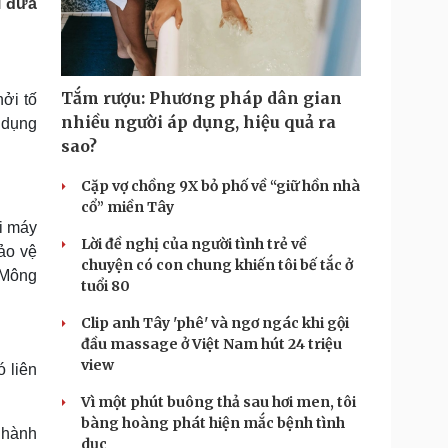
i đưa
Doanh nghiệp 24h
Tin Công nghệ
Doanh nhân
Trải nghiệm
ì cộng đồng
Chuyển đổi số
Tắm rượu: Phương pháp dân gian
ởi tố
u lịch
Podcast
nhiều người áp dụng, hiệu quả ra
i dụng
Tư vấn
Câu chuyện thời sự
sao?
Săn Tour
Đọc truyện đêm khuya
heck-in
Cửa sổ tình yêu
Cặp vợ chồng 9X bỏ phố về “giữ hồn nhà
Kể chuyện cho bé
cổ” miền Tây
Hạt giống tâm hồn
ái máy
Lời đề nghị của người tình trẻ về
ảo vệ
chuyện có con chung khiến tôi bế tắc ở
 Mông
tuổi 80
Clip anh Tây 'phê' và ngơ ngác khi gội
đầu massage ở Việt Nam hút 24 triệu
view
 liên
Vì một phút buông thả sau hơi men, tôi
bàng hoàng phát hiện mắc bệnh tình
 hành
dục