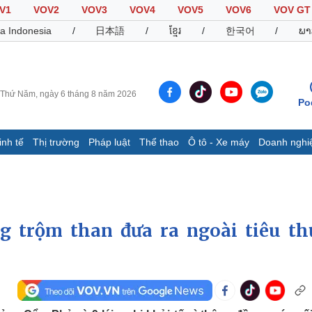
V1
VOV2
VOV3
VOV4
VOV5
VOV6
VOV GT
a Indonesia
/
日本語
/
ខ្មែរ
/
한국어
/
ພາ
Thứ Năm, ngày 6 tháng 8 năm 2026
Po
inh tế
Thị trường
Pháp luật
Thể thao
Ô tô - Xe máy
Doanh nghi
Thế giới
Multimedia
K
Quan sát
Video
B
Cuộc sống đó đây
Ảnh
K
Hồ sơ
E-Magazine
g trộm than đưa ra ngoài tiêu th
Infographic
Thể thao
Ô tô - Xe máy
D
Bóng đá
Ô tô
T