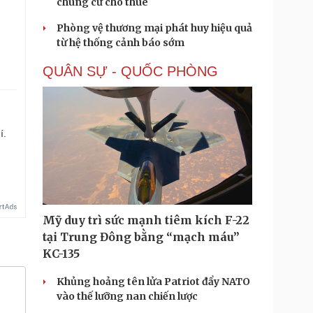
chung cư cho thuê
Phòng vệ thương mại phát huy hiệu quả
từ hệ thống cảnh báo sớm
QUÂN SỰ - QUỐC PHÒNG
í.
Mỹ duy trì sức mạnh tiêm kích F-22
tại Trung Đông bằng “mạch máu”
KC-135
Khủng hoảng tên lửa Patriot đẩy NATO
vào thế lưỡng nan chiến lược