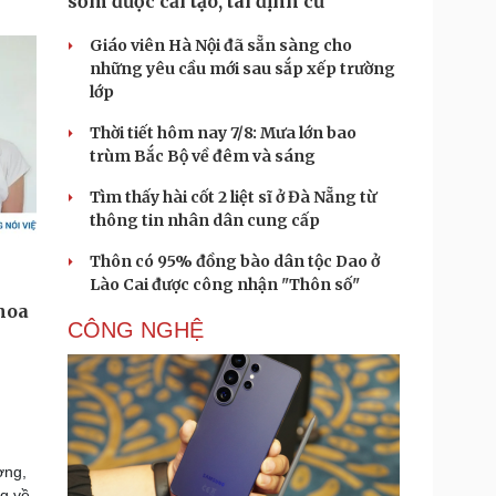
sớm được cải tạo, tái định cư
Giáo viên Hà Nội đã sẵn sàng cho
những yêu cầu mới sau sắp xếp trường
lớp
Thời tiết hôm nay 7/8: Mưa lớn bao
trùm Bắc Bộ về đêm và sáng
Tìm thấy hài cốt 2 liệt sĩ ở Đà Nẵng từ
thông tin nhân dân cung cấp
Thôn có 95% đồng bào dân tộc Dao ở
Lào Cai được công nhận "Thôn số"
CÔNG NGHỆ
ơng,
ng về