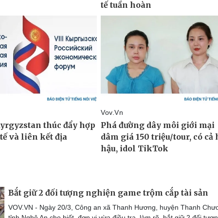
Bắt giữ 2 đối tượng nghiện game trộm cắp tài sản
VOV.VN - Ngày 20/3, Công an xã Thanh Hương, huyện Thanh Chư
tỉnh Nghệ An cho biết, đơn vị vừa điều tra, làm rõ, bắt giữ 2 đối tượ