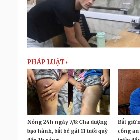
PHÁP LUẬT
Nóng 24h ngày 7/8: Cha dượng
Bắt giữ 
bạo hành, bắt bé gái 11 tuổi quỳ
công an 