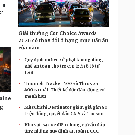
 đi
ch
Giải thưởng Car Choice Awards
2026 có thay đổi ở hạng mục Dấu ấn
của năm
Quy định mới về xử phạt không dùng
ghế an toàn cho trẻ em trên ô tô từ
15/8
Triumph Tracker 400 và Thruxton
400 ra mắt: Thiết kế độc đáo, động cơ
mạnh hơn
aine
ng
Mitsubishi Destinator giảm giá gần 80
triệu đồng, quyết đấu CX-5 và Tucson
u
Khu vực sạc xe điện chung cư cần đáp
ứng những quy định an toàn PCCC