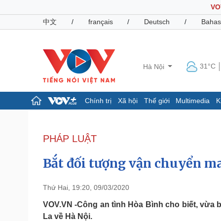
VO
中文
/
français
/
Deutsch
/
Bahas
31°C
Hà Nội
Chính trị
Xã hội
Thế giới
Multimedia
K
Chính trị
Xã hội
Đảng
Tin 24h
PHÁP LUẬT
Tổ chức nhân sự
Dự báo thời tiết
Quốc hội
Giáo dục
Bắt đối tượng vận chuyển ma
Nhận diện sự thật
Dấu ấn VOV
Việc làm
Biển đảo
Thứ Hai, 19:20, 09/03/2020
Pháp luật
Quân sự - Quốc phòng
VOV.VN -Công an tình Hòa Bình cho biết, vừa 
La về Hà Nội.
Vụ án
Vũ khí