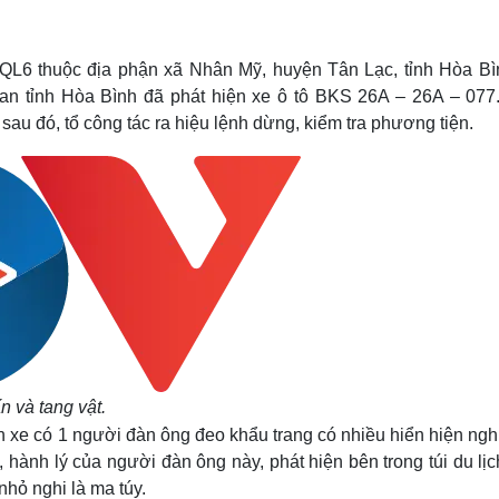
Lịch thi đấu bóng đá
Xe máy
Thế giới thể thao
Tư vấn
eSports
V
QL6 thuộc địa phận xã Nhân Mỹ, huyện Tân Lạc, tỉnh Hòa Bìn
Hậu trường
tỉnh Hòa Bình đã phát hiện xe ô tô BKS 26A – 26A – 077.
Văn hóa
Giải trí
D
au đó, tổ công tác ra hiệu lệnh dừng, kiểm tra phương tiện.
Sân khấu - Điện ảnh
Nghệ sĩ
Văn học
Thời trang
Âm nhạc
Sao Việt
c
Di sản
 và tang vật.
ên xe có 1 người đàn ông đeo khẩu trang có nhiều hiển hiện ngh
, hành lý của người đàn ông này, phát hiện bên trong túi du lị
nhỏ nghi là ma túy.