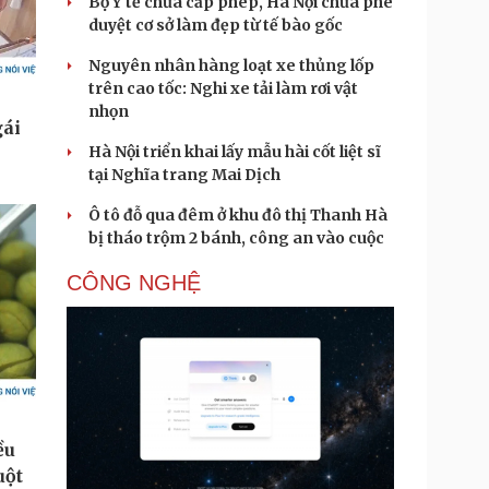
Bộ Y tế chưa cấp phép, Hà Nội chưa phê
duyệt cơ sở làm đẹp từ tế bào gốc
Nguyên nhân hàng loạt xe thủng lốp
trên cao tốc: Nghi xe tải làm rơi vật
nhọn
Hà Nội triển khai lấy mẫu hài cốt liệt sĩ
tại Nghĩa trang Mai Dịch
Ô tô đỗ qua đêm ở khu đô thị Thanh Hà
bị tháo trộm 2 bánh, công an vào cuộc
CÔNG NGHỆ