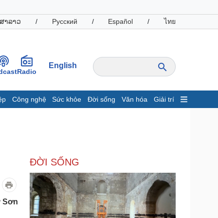
ສາລາວ
/
Русский
/
Español
/
ไทย
English
dcast
Radio
ệp
Công nghệ
Sức khỏe
Đời sống
Văn hóa
Giải trí
inh tế
Thị trường
ất động sản
Giá vàng
hởi nghiệp
Tiêu dùng
Tỷ giá
ĐỜI SỐNG
Chứng khoán
Giá cà phê
oanh nghiệp
Công nghệ
ừ Sơn
hông tin doanh nghiệp
Sành điệu