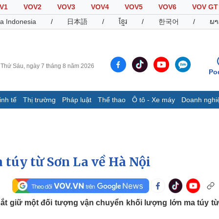
V1
VOV2
VOV3
VOV4
VOV5
VOV6
VOV GT
a Indonesia
/
日本語
/
ខ្មែរ
/
한국어
/
ພາ
Thứ Sáu, ngày 7 tháng 8 năm 2026
Po
inh tế
Thị trường
Pháp luật
Thể thao
Ô tô - Xe máy
Doanh nghi
Thế giới
Multimedia
K
Quan sát
Video
B
Cuộc sống đó đây
Ảnh
K
Hồ sơ
E-Magazine
 túy từ Sơn La về Hà Nội
Infographic
Thể thao
Ô tô - Xe máy
D
bắt giữ một đối tượng vận chuyển khối lượng lớn ma túy t
Bóng đá
Ô tô
T