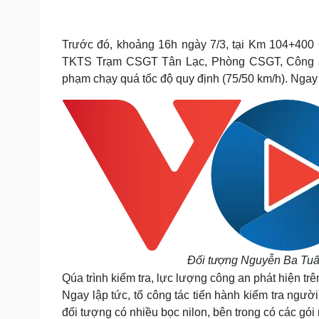
Tin nóng
Việt Nam
Tư vấn luật
Phân tích
Trước đó, khoảng 16h ngày 7/3, tại Km 104+400 
TKTS Trạm CSGT Tân Lạc, Phòng CSGT, Công an 
Sức khỏe
Đời sống
phạm chạy quá tốc độ quy định (75/50 km/h). Ngay s
Dinh dưỡng - món ngon
Nhà đẹp
Cây thuốc
Blog
Sản phụ khoa
Tình yêu - Gia đình
Nhi khoa
Nam khoa
Làm đẹp - giảm cân
Phòng mạch online
Ăn sạch sống khỏe
Cải chính
Đối tượng Nguyễn Ba Tuấn
Qúa trình kiểm tra, lực lượng công an phát hiện tr
Ngay lập tức, tổ công tác tiến hành kiểm tra người
đối tượng có nhiều bọc nilon, bên trong có các gói 