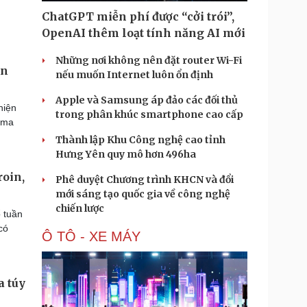
ChatGPT miễn phí được “cởi trói”,
OpenAI thêm loạt tính năng AI mới
Những nơi không nên đặt router Wi-Fi
ên
nếu muốn Internet luôn ổn định
Apple và Samsung áp đảo các đối thủ
hiện
trong phân khúc smartphone cao cấp
 ma
Thành lập Khu Công nghệ cao tỉnh
Hưng Yên quy mô hơn 496ha
roin,
Phê duyệt Chương trình KHCN và đổi
mới sáng tạo quốc gia về công nghệ
chiến lược
 tuần
có
Ô TÔ - XE MÁY
a túy