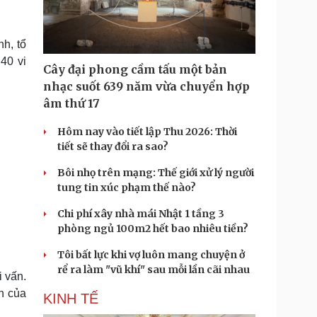
Doanh nghiệp 24h
Tin Công nghệ
Doanh nhân
Trải nghiệm
ì cộng đồng
Chuyển đổi số
h, tổ
40 vi
Cây đại phong cầm tấu một bản
u lịch
Podcast
nhạc suốt 639 năm vừa chuyển hợp
Tư vấn
Câu chuyện thời sự
âm thứ 17
Săn Tour
Đọc truyện đêm khuya
heck-in
Cửa sổ tình yêu
Hôm nay vào tiết lập Thu 2026: Thời
Kể chuyện cho bé
tiết sẽ thay đổi ra sao?
Hạt giống tâm hồn
Bôi nhọ trên mạng: Thế giới xử lý người
tung tin xúc phạm thế nào?
Chi phí xây nhà mái Nhật 1 tầng 3
phòng ngủ 100m2 hết bao nhiêu tiền?
Tôi bất lực khi vợ luôn mang chuyện ở
rể ra làm "vũ khí" sau mỗi lần cãi nhau
i vấn.
ch của
KINH TẾ