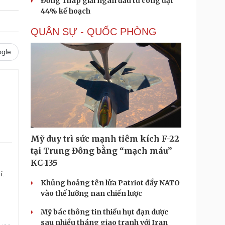
Đồng Tháp giải ngân đầu tư công đạt
44% kế hoạch
QUÂN SỰ - QUỐC PHÒNG
gle
Mỹ duy trì sức mạnh tiêm kích F-22
tại Trung Đông bằng “mạch máu”
KC-135
í.
Khủng hoảng tên lửa Patriot đẩy NATO
vào thế lưỡng nan chiến lược
Mỹ bác thông tin thiếu hụt đạn dược
sau nhiều tháng giao tranh với Iran