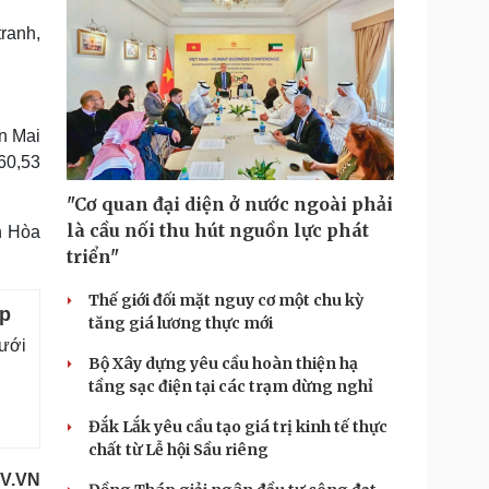
ranh,
ện Mai
60,53
"Cơ quan đại diện ở nước ngoài phải
là cầu nối thu hút nguồn lực phát
h Hòa
triển"
Thế giới đối mặt nguy cơ một chu kỳ
ợp
tăng giá lương thực mới
ưới
Bộ Xây dựng yêu cầu hoàn thiện hạ
tầng sạc điện tại các trạm dừng nghỉ
Đắk Lắk yêu cầu tạo giá trị kinh tế thực
chất từ Lễ hội Sầu riêng
V.VN