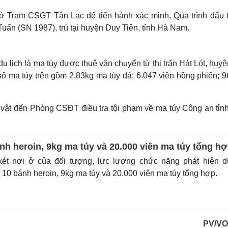
sở Trạm CSGT Tân Lạc để tiến hành xác minh. Qúa trình đấu t
Tuấn (SN 1987), trú tại huyện Duy Tiên, tỉnh Hà Nam.
 du lịch là ma túy được thuê vận chuyển từ thị trấn Hát Lót, huy
ố ma túy trên gồm 2,83kg ma túy đá; 6.047 viên hồng phiến; 9
vật đến Phòng CSĐT điều tra tội phạm về ma túy Công an tỉn
nh heroin, 9kg ma túy và 20.000 viên ma túy tổng h
t nơi ở của đối tượng, lực lượng chức năng phát hiện d
10 bánh heroin, 9kg ma túy và 20.000 viên ma túy tổng hợp.
PV/VO