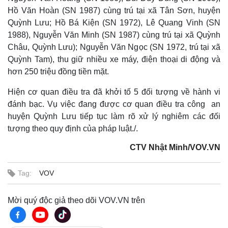
Hồ Văn Hoàn (SN 1987) cùng trú tại xã Tân Sơn, huyện
Quỳnh Lưu; Hồ Bá Kiện (SN 1972), Lê Quang Vinh (SN
1988), Nguyễn Văn Minh (SN 1987) cùng trú tại xã Quỳnh
Châu, Quỳnh Lưu); Nguyễn Văn Ngọc (SN 1972, trú tại xã
Quỳnh Tam), thu giữ nhiều xe máy, điện thoại di động và
hơn 250 triệu đồng tiền mặt.
Hiện cơ quan điều tra đã khởi tố 5 đối tượng về hành vi
đánh bạc. Vụ việc đang được cơ quan điều tra công an
huyện Quỳnh Lưu tiếp tục làm rõ xử lý nghiêm các đối
tượng theo quy định của pháp luật./.
CTV Nhật Minh/VOV.VN
Thế giới
Multimedia
Quan sát
Video
Cuộc sống đó đây
Ảnh
Tag:
VOV
Hồ sơ
E-Magazine
Infographic
Mời quý độc giả theo dõi VOV.VN trên