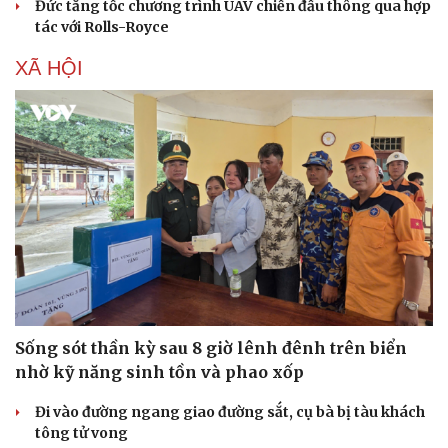
Đức tăng tốc chương trình UAV chiến đấu thông qua hợp
tác với Rolls-Royce
XÃ HỘI
Sức khỏe
Đời sống
Dinh dưỡng - món ngon
Nhà đẹp
Cây thuốc
Blog
Sản phụ khoa
Tình yêu - Gia đình
Nhi khoa
Nam khoa
Làm đẹp - giảm cân
Phòng mạch online
Ăn sạch sống khỏe
Sống sót thần kỳ sau 8 giờ lênh đênh trên biển
nhờ kỹ năng sinh tồn và phao xốp
Đi vào đường ngang giao đường sắt, cụ bà bị tàu khách
tông tử vong