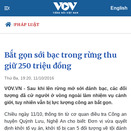
English
PHÁP LUẬT
/
Bắt gọn sới bạc trong rừng thu
Chính trị
Xã hội
Đảng
Tin 24h
giữ 250 triệu đồng
Tổ chức nhân sự
Dự báo thời tiết
Quốc hội
Giáo dục
Thứ Ba, 19:20, 11/10/2016
Nhận diện sự thật
Dấu ấn VOV
Việc làm
VOV.VN - Sau khi lên rừng mở sới đánh bạc, các đối
Biển đảo
tượng đã cử người ở vòng ngoài làm nhiệm vụ cảnh
giới, tuy nhiên vẫn bị lực lượng công an bắt gọn.
Chiều ngày 11/10, thông tin từ cơ quan điều tra Công an
huyện Quỳnh Lưu, Nghệ An cho biết: Đơn vị vừa quyết
định khởi tố vụ án, khởi tố bị can 5 đối tượng về tội đánh