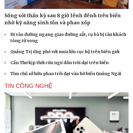
Sống sót thần kỳ sau 8 giờ lênh đênh trên biển
nhờ kỹ năng sinh tồn và phao xốp
Đi vào đường ngang giao đường sắt, cụ bà bị tàu khách
tông tử vong
Quảng Trị ứng phó với mưa lớn cục bộ trên biên giới
Cần Thơ kịp thời cứu ngư dân trôi dạt trên biển
Tìm chủ sở hữu phao trôi dạt vào bờ biển Quảng Ngãi
TIN CÔNG NGHỆ