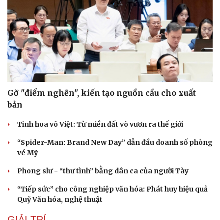
Gỡ "điểm nghẽn", kiến tạo nguồn cầu cho xuất
bản
Tinh hoa võ Việt: Từ miền đất võ vươn ra thế giới
“Spider-Man: Brand New Day” dẫn đầu doanh số phòng
vé Mỹ
Phong slư - “thư tình” bằng dân ca của người Tày
“Tiếp sức” cho công nghiệp văn hóa: Phát huy hiệu quả
Quỹ Văn hóa, nghệ thuật
GIẢI TRÍ