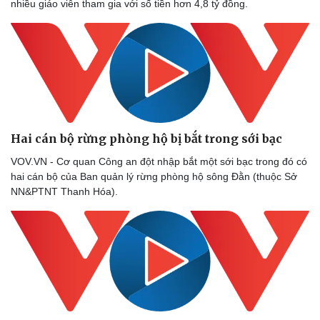
nhiều giáo viên tham gia với số tiền hơn 4,8 tỷ đồng.
Thể thao
Ô tô - Xe máy
Bóng đá
Ô tô
Lịch thi đấu bóng đá
Xe máy
Thế giới thể thao
Tư vấn
eSports
Hậu trường
Hai cán bộ rừng phòng hộ bị bắt trong sới bạc
VOV.VN - Cơ quan Công an đột nhập bắt một sới bạc trong đó có
hai cán bộ của Ban quản lý rừng phòng hộ sông Đằn (thuộc Sở
NN&PTNT Thanh Hóa).