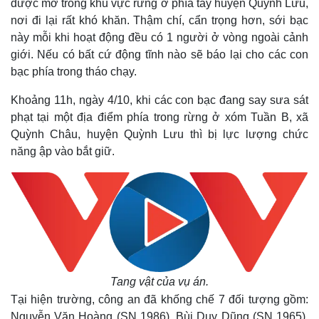
được mở trong khu vực rừng ở phía tây huyện Quỳnh Lưu,
nơi đi lại rất khó khăn. Thậm chí, cẩn trọng hơn, sới bạc
này mỗi khi hoạt động đều có 1 người ở vòng ngoài cảnh
giới. Nếu có bất cứ động tĩnh nào sẽ báo lại cho các con
bạc phía trong tháo chạy.
Khoảng 11h, ngày 4/10, khi các con bạc đang say sưa sát
phạt tại một địa điểm phía trong rừng ở xóm Tuần B, xã
Quỳnh Châu, huyện Quỳnh Lưu thì bị lực lượng chức
năng ập vào bắt giữ.
Tang vật của vụ án.
Tại hiện trường, công an đã khống chế 7 đối tượng gồm:
Nguyễn Văn Hoàng (SN 1986), Bùi Duy Dũng (SN 1965),