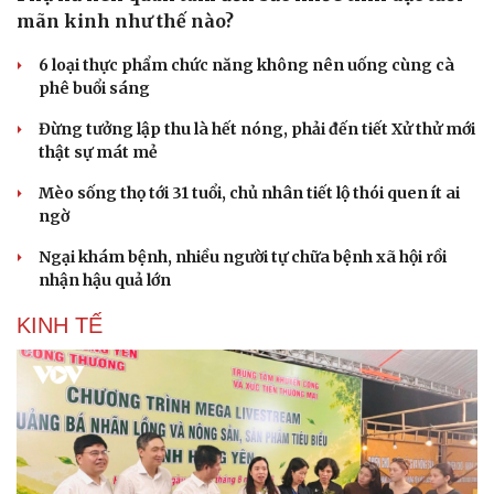
mãn kinh như thế nào?
6 loại thực phẩm chức năng không nên uống cùng cà
phê buổi sáng
Doanh nghiệp
Công nghệ
Đừng tưởng lập thu là hết nóng, phải đến tiết Xử thử mới
Thông tin doanh nghiệp
Sành điệu
thật sự mát mẻ
Doanh nghiệp 24h
Tin Công nghệ
Doanh nhân
Trải nghiệm
Mèo sống thọ tới 31 tuổi, chủ nhân tiết lộ thói quen ít ai
Vì cộng đồng
Chuyển đổi số
ngờ
Ngại khám bệnh, nhiều người tự chữa bệnh xã hội rồi
nhận hậu quả lớn
KINH TẾ