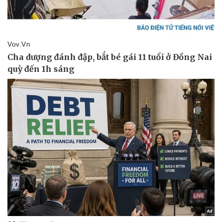
Vụ án
Vũ khí
Tin nóng
Việt Nam
Tư vấn luật
Phân tích