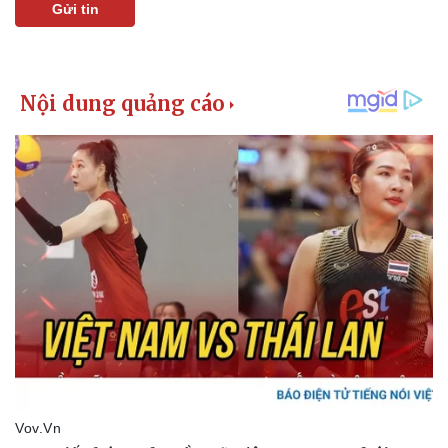
Gửi tin
Kinh tế
Thị trường
Bất động sản
Giá vàng
Khởi nghiệp
Tiêu dùng
Tỷ giá
Chứng khoán