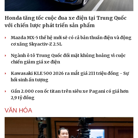
Honda tăng tốc cuộc đua xe điện tại Trung Quốc
với chiến lược phát triển sản phẩm
Mazda MX-5 thế hệ mới sẽ có cả bản thuần điện và động
cơ xăng Skyactiv-Z 2.5L
Ngành ô tô Trung Quốc đối mặt khủng hoảng vì cuộc
chiến giảm giá xe điện
Kawasaki KLE 500 2026 ra mắt giá 211 triệu đồng - Sự
hồi sinh ấn tượng
Gần 2.000 con ốc titan trên siêu xe Pagani có giá hơn
Văn hóa
Giải trí
2,9 tỷ đồng
Sân khấu - Điện ảnh
Nghệ sĩ
Văn học
Thời trang
VĂN HÓA
Âm nhạc
Sao Việt
Di sản