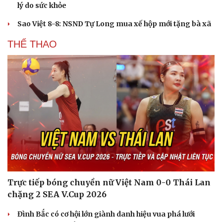
lý do sức khỏe
Sao Việt 8-8: NSND Tự Long mua xế hộp mới tặng bà xã
THỂ THAO
Du lịch
Podcast
Trực tiếp bóng chuyền nữ Việt Nam 0-0 Thái Lan
Tư vấn
Câu chuyện thời sự
chặng 2 SEA V.Cup 2026
Săn Tour
Đọc truyện đêm khuya
check-in
Cửa sổ tình yêu
Đình Bắc có cơ hội lớn giành danh hiệu vua phá lưới
Kể chuyện cho bé