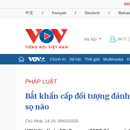
VO
中文
/
français
/
Deutsch
/
Bahas
34°C
Hà Nội
Chính trị
Xã hội
Thế giới
Multimedia
K
Chính trị
Xã hội
Đảng
Tin 24h
PHÁP LUẬT
Tổ chức nhân sự
Dự báo thời tiết
Quốc hội
Giáo dục
Bắt khẩn cấp đối tượng đánh
Nhận diện sự thật
Dấu ấn VOV
Việc làm
sọ não
Biển đảo
Pháp luật
Quân sự - Quốc phòng
Chủ Nhật, 14:29, 09/03/2025
Vụ án
Vũ khí