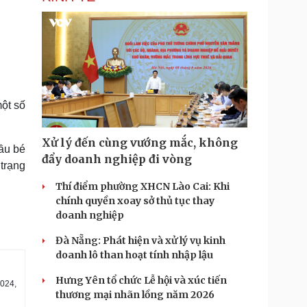
một số
Xử lý đến cùng vướng mắc, không
đầu bé
đẩy doanh nghiệp đi vòng
trạng
Thí điểm phường XHCN Lào Cai: Khi
chính quyền xoay sở thủ tục thay
doanh nghiệp
Đà Nẵng: Phát hiện và xử lý vụ kinh
doanh lô than hoạt tính nhập lậu
Hưng Yên tổ chức Lễ hội và xúc tiến
2024,
thương mại nhãn lồng năm 2026