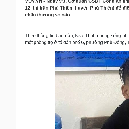
VOV.VN - Ngày 9/3, Cơ quan CSĐT Công an tỉnh 
Tin nóng
Việt Nam
12, thị trấn Phú Thiện, huyện Phú Thiện) để đi
Tư vấn luật
Phân tích
chấn thương sọ não.
Sức khỏe
Đời sống
Theo thông tin ban đầu, Ksor Hinh chung sống như v
Dinh dưỡng - món ngon
Nhà đẹp
một phòng trọ ở tổ dân phố 6, phường Phù Đổng, TP
Cây thuốc
Blog
Sản phụ khoa
Tình yêu - Gia đình
Nhi khoa
Nam khoa
Làm đẹp - giảm cân
Phòng mạch online
Ăn sạch sống khỏe
Cải chính