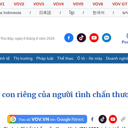
V1
VOV2
VOV3
VOV4
VOV5
VOV6
VOV GT
a Indonesia
/
日本語
/
ខ្មែរ
/
한국어
/
ພາ
Thứ Bảy, ngày 8 tháng 8 năm 2026
Po
inh tế
Thị trường
Pháp luật
Thể thao
Ô tô - Xe máy
Doanh nghi
Thế giới
Multimedia
K
Quan sát
Video
B
Cuộc sống đó đây
Ảnh
K
Hồ sơ
E-Magazine
 con riêng của người tình chấn thư
Infographic
Thể thao
Ô tô - Xe máy
D
Bóng đá
Ô tô
T