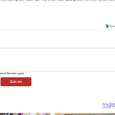
ms of Service
apply.
Gửi tin