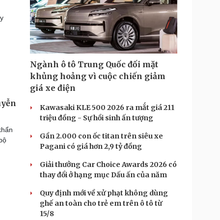
ây
Ngành ô tô Trung Quốc đối mặt
khủng hoảng vì cuộc chiến giảm
giá xe điện
uyễn
Kawasaki KLE 500 2026 ra mắt giá 211
triệu đồng - Sự hồi sinh ấn tượng
khẩn
Gần 2.000 con ốc titan trên siêu xe
bộ
Pagani có giá hơn 2,9 tỷ đồng
Giải thưởng Car Choice Awards 2026 có
thay đổi ở hạng mục Dấu ấn của năm
Quy định mới về xử phạt không dùng
ghế an toàn cho trẻ em trên ô tô từ
15/8