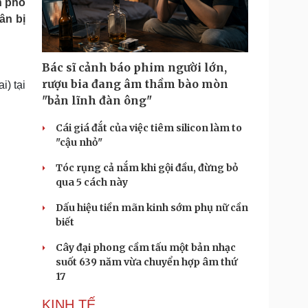
n phố
Doanh nghiệp 24h
Tin Công nghệ
ân bị
Doanh nhân
Trải nghiệm
ì cộng đồng
Chuyển đổi số
Bác sĩ cảnh báo phim người lớn,
u lịch
Podcast
rượu bia đang âm thầm bào mòn
i) tại
Tư vấn
Câu chuyện thời sự
"bản lĩnh đàn ông"
Săn Tour
Đọc truyện đêm khuya
heck-in
Cửa sổ tình yêu
Cái giá đắt của việc tiêm silicon làm to
Kể chuyện cho bé
"cậu nhỏ"
Hạt giống tâm hồn
Tóc rụng cả nắm khi gội đầu, đừng bỏ
qua 5 cách này
Dấu hiệu tiền mãn kinh sớm phụ nữ cần
biết
Cây đại phong cầm tấu một bản nhạc
suốt 639 năm vừa chuyển hợp âm thứ
17
KINH TẾ