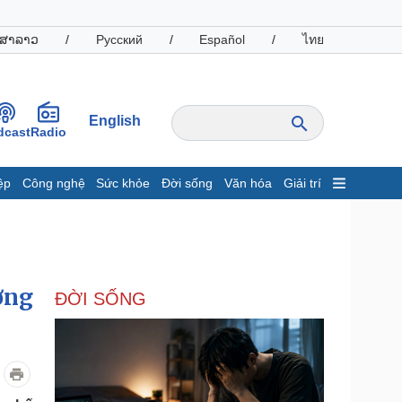
ສາລາວ
/
Русский
/
Español
/
ไทย
English
dcast
Radio
ệp
Công nghệ
Sức khỏe
Đời sống
Văn hóa
Giải trí
inh tế
Thị trường
ất động sản
Giá vàng
hởi nghiệp
Tiêu dùng
Tỷ giá
ơng
ĐỜI SỐNG
Chứng khoán
Giá cà phê
oanh nghiệp
Công nghệ
hông tin doanh nghiệp
Sành điệu