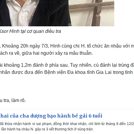
sor Hinh tại cơ quan điều tra
. Khoảng 20h ngày 7/3, Hinh cùng chị H. tổ chức ăn nhậu với 
ách ra về, giữa hai người xảy ra mâu thuẫn.
dài khoảng 1,2m đánh ở phía sau. Tuy nhiên, cú đánh lại trúng 
nhân được đưa đến Bệnh viện Đa khoa tỉnh Gia Lai trong tình 
tra, làm rõ.
hai của cha dượng bạo hành bé gái 6 tuổi
ã thừa nhận hành vi sai phạm, đồng thời khai nhận, chỉ tính từ tháng 8 đến 12/
 lần hành hạ cháu N. gây ra 3 vết thương tích ở vùng trán.