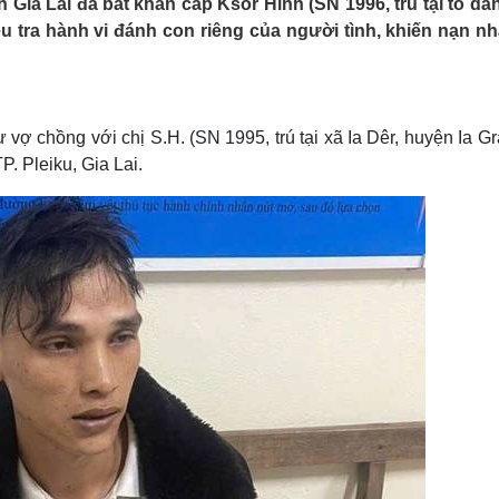
Gia Lai đã bắt khẩn cấp Ksor Hinh (SN 1996, trú tại tổ dâ
Lịch thi đấu bóng đá
Xe máy
ều tra hành vi đánh con riêng của người tình, khiến nạn nh
Thế giới thể thao
Tư vấn
eSports
V
Hậu trường
Văn hóa
Giải trí
D
ợ chồng với chị S.H. (SN 1995, trú tại xã Ia Dêr, huyện Ia Gra
Sân khấu - Điện ảnh
Nghệ sĩ
. Pleiku, Gia Lai.
Văn học
Thời trang
Âm nhạc
Sao Việt
c
Di sản