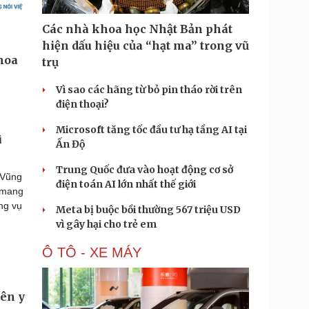
Các nhà khoa học Nhật Bản phát
hiện dấu hiệu của “hạt ma” trong vũ
trụ
Vì sao các hãng từ bỏ pin tháo rời trên
điện thoại?
Microsoft tăng tốc đầu tư hạ tầng AI tại
ì
Ấn Độ
Trung Quốc đưa vào hoạt động cơ sở
 Vũng
điện toán AI lớn nhất thế giới
i mang
ng vụ
Meta bị buộc bồi thường 567 triệu USD
vì gây hại cho trẻ em
Ô TÔ - XE MÁY
ên y