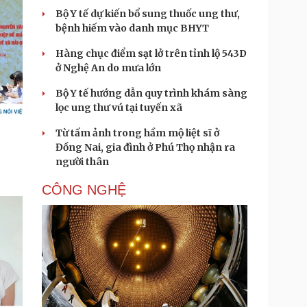
Bộ Y tế dự kiến bổ sung thuốc ung thư,
bệnh hiếm vào danh mục BHYT
Hàng chục điểm sạt lở trên tỉnh lộ 543D
ở Nghệ An do mưa lớn
Bộ Y tế hướng dẫn quy trình khám sàng
lọc ung thư vú tại tuyến xã
Từ tấm ảnh trong hầm mộ liệt sĩ ở
Đồng Nai, gia đình ở Phú Thọ nhận ra
người thân
CÔNG NGHỆ