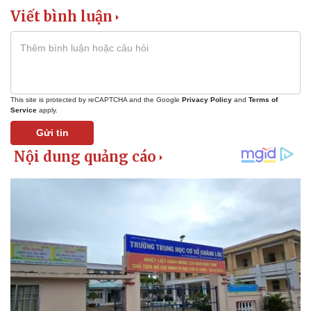
Viết bình luận
This site is protected by reCAPTCHA and the Google
Privacy Policy
and
Terms of
Service
apply.
Gửi tin
Doanh nghiệp
Công nghệ
Thông tin doanh nghiệp
Sành điệu
Doanh nghiệp 24h
Tin Công nghệ