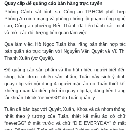
Quay clip để quảng cáo bán hàng trực tuyến
Phòng Cảnh sát hình sự Công an TP.HCM phối hợp
Phòng An ninh mạng và phòng chống tội phạm công nghệ
Thế giới
Multimedia
cao, Công an phường Bến Thành đã tiến hành xác minh
Quan sát
Video
và mời các đối tượng liên quan làm việc.
Cuộc sống đó đây
Ảnh
Hồ sơ
E-Magazine
Qua làm việc, Hồ Ngọc Tuấn khai rằng bản thân hợp tác
Infographic
bán quần áo trực tuyến với Nguyễn Văn Quyết và Vũ Thị
Thanh Xuân (vợ Quyết).
Để quảng cáo sản phẩm và thu hút nhiều người biết đến
shop, bán được nhiều sản phẩm, Tuấn nảy sinh ý định
quay clip với nội dung 4 người mặc áo do Tuấn thiết kế,
khiêng quan tài diễu phố rồi quay clip lại, đăng trên trang
tài khoản Tiktok “nerverGG” do Tuấn quản lý.
Tuấn đã bàn bạc với Quyết, Xuân, Khoa và cả nhóm thống
nhất theo ý tưởng của Tuấn, thiết kế mẫu áo có chữ
“neverGG” ở mặt trước và chữ “DIE EVERYDAY” ở mặt