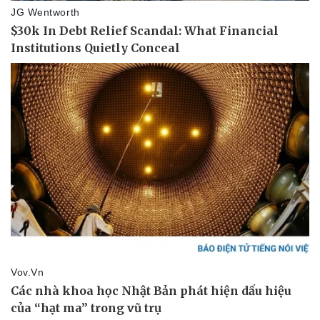
Sức khỏe
Đời sống
Dinh dưỡng - món ngon
Nhà đẹp
Cây thuốc
Blog
Sản phụ khoa
Tình yêu - Gia đình
Nhi khoa
Nam khoa
Làm đẹp - giảm cân
Phòng mạch online
Ăn sạch sống khỏe