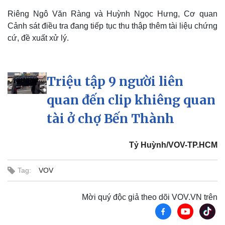
Riêng Ngô Văn Ràng và Huỳnh Ngọc Hưng, Cơ quan
Cảnh sát điều tra đang tiếp tục thu thập thêm tài liệu chứng
cứ, đề xuất xử lý.
Thể thao
Ô tô - Xe máy
Bóng đá
Ô tô
Lịch thi đấu bóng đá
Xe máy
Thế giới thể thao
Tư vấn
Triệu tập 9 người liên
eSports
Hậu trường
quan đến clip khiêng quan
tài ở chợ Bến Thành
Tỷ Huỳnh/VOV-TP.HCM
Tag:
VOV
Mời quý độc giả theo dõi VOV.VN trên