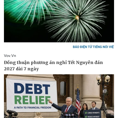
Văn hóa
Giải trí
Sân khấu - Điện ảnh
Nghệ sĩ
Văn học
Thời trang
Âm nhạc
Sao Việt
Di sản