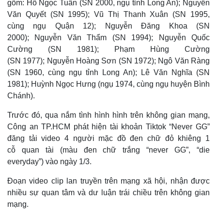
gồm: Hồ Ngọc Tuấn (SN 2000, ngụ tỉnh Long An); Nguyễn
Văn Quyết (SN 1995); Vũ Thị Thanh Xuân (SN 1995,
cùng ngụ Quận 12); Nguyễn Đăng Khoa (SN
2000); Nguyễn Văn Thẩm (SN 1994); Nguyễn Quốc
Cường (SN 1981); Phạm Hùng Cường
(SN 1977); Nguyễn Hoàng Sơn (SN 1972); Ngô Văn Ràng
(SN 1960, cùng ngụ tỉnh Long An); Lê Văn Nghĩa (SN
1981); Huỳnh Ngọc Hưng (ngụ 1974, cùng ngụ huyện Bình
Chánh).
Trước đó, qua nắm tình hình hình trên không gian mạng,
Công an TP.HCM phát hiện tài khoản Tiktok “Never GG”
đăng tải video 4 người mặc đồ đen chữ đỏ khiêng 1
cỗ quan tài (màu đen chữ trắng “never GG”, “die
everyday”) vào ngày 1/3.
Đoạn video clip lan truyền trên mạng xã hội, nhận được
nhiều sự quan tâm và dư luận trái chiều trên không gian
mạng.