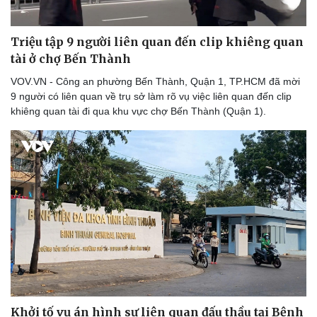
Du lịch
Podcast
Tư vấn
Câu chuyện thời sự
Triệu tập 9 người liên quan đến clip khiêng quan
Săn Tour
Đọc truyện đêm khuya
tài ở chợ Bến Thành
check-in
Cửa sổ tình yêu
VOV.VN - Công an phường Bến Thành, Quận 1, TP.HCM đã mời
Kể chuyện cho bé
9 người có liên quan về trụ sở làm rõ vụ việc liên quan đến clip
Hạt giống tâm hồn
khiêng quan tài đi qua khu vực chợ Bến Thành (Quận 1).
Khởi tố vụ án hình sự liên quan đấu thầu tại Bệnh