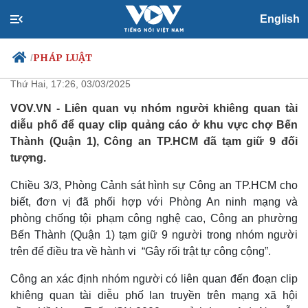
English
Bắt khẩn cấp nhóm người
khiêng quan tài diễu phố
PHÁP LUẬT
/
Thứ Hai, 17:26, 03/03/2025
VOV.VN - Liên quan vụ nhóm người khiêng quan tài
diễu phố để quay clip quảng cáo ở khu vực chợ Bến
Chính trị
Xã hội
Thành (Quận 1), Công an TP.HCM đã tạm giữ 9 đối
Đảng
Tin 24h
tượng.
Tổ chức nhân sự
Dự báo thời tiết
Quốc hội
Giáo dục
Chiều 3/3, Phòng Cảnh sát hình sự Công an TP.HCM cho
Nhận diện sự thật
Dấu ấn VOV
biết, đơn vị đã phối hợp với Phòng An ninh mạng và
Việc làm
phòng chống tội phạm công nghệ cao, Công an phường
Biển đảo
Bến Thành (Quận 1) tạm giữ 9 người trong nhóm người
trên để điều tra về hành vi “Gây rối trật tự công cộng”.
Công an xác định nhóm người có liên quan đến đoạn clip
khiêng quan tài diễu phố lan truyền trên mạng xã hội