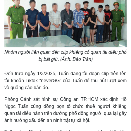
Nhóm người liên quan đến clip khiêng cỗ quan tài diễu phố
bị bắt giữ. (Ảnh: Bảo Trân)
Pháp luật
Quân sự - Quốc phòng
Đến trưa ngày 1/3/2025, Tuấn đăng tải đoạn clip trên lên
tài khoản Tiktok “neverGG” của Tuấn để thu hút lượt xem
Vụ án
Vũ khí
Tin nóng
Việt Nam
và quảng cáo bán áo.
Tư vấn luật
Phân tích
Phòng Cảnh sát hình sự Công an TP.HCM xác định Hồ
Ngọc Tuấn cùng đồng bọn tổ chức thuê người khiêng
quan tài diễu hành trên đường phố đông người qua lại gây
ảnh hưởng xấu đến an ninh trật tự xã hội.