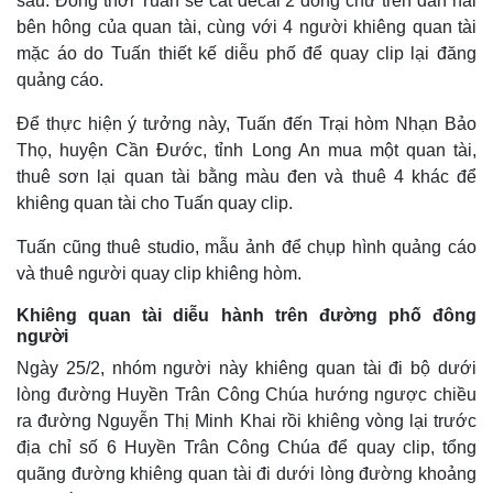
sau. Đồng thời Tuấn sẽ cắt decal 2 dòng chữ trên dán hai
bên hông của quan tài, cùng với 4 người khiêng quan tài
mặc áo do Tuấn thiết kế diễu phố để quay clip lại đăng
quảng cáo.
Để thực hiện ý tưởng này, Tuấn đến Trại hòm Nhạn Bảo
Thọ, huyện Cần Đước, tỉnh Long An mua một quan tài,
thuê sơn lại quan tài bằng màu đen và thuê 4 khác để
khiêng quan tài cho Tuấn quay clip.
Tuấn cũng thuê studio, mẫu ảnh để chụp hình quảng cáo
và thuê người quay clip khiêng hòm.
Khiêng quan tài diễu hành trên đường phố đông
người
Ngày 25/2, nhóm người này khiêng quan tài đi bộ dưới
lòng đường Huyền Trân Công Chúa hướng ngược chiều
Kinh tế
Thị trường
ra đường Nguyễn Thị Minh Khai rồi khiêng vòng lại trước
Bất động sản
Giá vàng
địa chỉ số 6 Huyền Trân Công Chúa để quay clip, tổng
Khởi nghiệp
Tiêu dùng
quãng đường khiêng quan tài đi dưới lòng đường khoảng
Tỷ giá