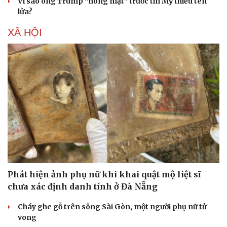
Vì sao ông Trump “nóng mặt” trước tin Mỹ thiếu tên
lửa?
XÃ HỘI
Phát hiện ảnh phụ nữ khi khai quật mộ liệt sĩ
chưa xác định danh tính ở Đà Nẵng
Cháy ghe gỗ trên sông Sài Gòn, một người phụ nữ tử
vong