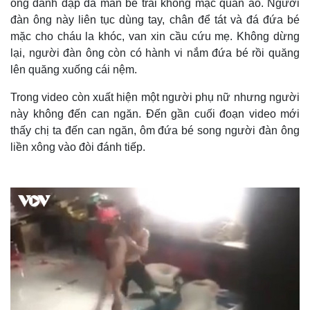
ông đánh đập dã man bé trai không mặc quần áo. Người
đàn ông này liên tục dùng tay, chân để tát và đá đứa bé
mặc cho cháu la khóc, van xin cầu cứu mẹ. Không dừng
lại, người đàn ông còn có hành vi nắm đứa bé rồi quăng
lên quăng xuống cái nệm.
Trong video còn xuất hiện một người phụ nữ nhưng người
này không đến can ngăn. Đến gần cuối đoạn video mới
thấy chị ta đến can ngăn, ôm đứa bé song người đàn ông
liền xông vào đòi đánh tiếp.