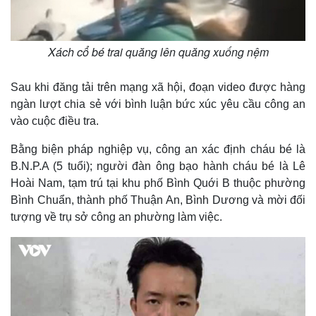
Xách cổ bé trai quăng lên quăng xuống nệm
Sau khi đăng tải trên mạng xã hội, đoạn video được hàng
ngàn lượt chia sẻ với bình luận bức xúc yêu cầu công an
vào cuộc điều tra.
Thế giới
Multimedia
Bằng biện pháp nghiệp vụ, công an xác định cháu bé là
Quan sát
Video
B.N.P.A (5 tuổi); người đàn ông bạo hành cháu bé là Lê
Cuộc sống đó đây
Ảnh
Hoài Nam, tạm trú tại khu phố Bình Quới B thuộc phường
Hồ sơ
E-Magazine
Infographic
Bình Chuẩn, thành phố Thuận An, Bình Dương và mời đối
tượng về trụ sở công an phường làm việc.