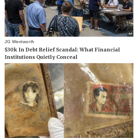
Pháp luật
Quân sự - Quốc phòng
Vụ án
Vũ khí
Tin nóng
Việt Nam
Tư vấn luật
Phân tích