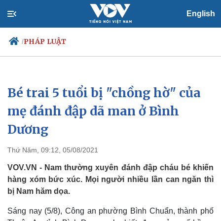
English
PHÁP LUẬT
/
Bé trai 5 tuổi bị "chồng hờ" của
Chính trị
Xã hội
Đảng
Tin 24h
mẹ đánh đập dã man ở Bình
Tổ chức nhân sự
Dự báo thời tiết
Dương
Quốc hội
Giáo dục
Nhận diện sự thật
Dấu ấn VOV
Việc làm
Thứ Năm, 09:12, 05/08/2021
Biển đảo
VOV.VN - Nam thường xuyên đánh đập cháu bé khiến
hàng xóm bức xúc. Mọi người nhiều lần can ngăn thì
bị Nam hăm dọa.
Sáng nay (5/8), Công an phường Bình Chuẩn, thành phố