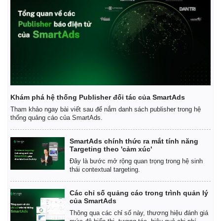
Kinh tế
Thị trường
Bất động sản
Giá vàng
Khám phá hệ thống Publisher đối tác của SmartAds
Khởi nghiệp
Tiêu dùng
Tỷ giá
Tham khảo ngay bài viết sau để nắm danh sách publisher trong hệ
thống quảng cáo của SmartAds.
Chứng khoán
Giá cà phê
SmartAds chính thức ra mắt tính năng
Targeting theo 'cảm xúc'
Đây là bước mở rộng quan trọng trong hệ sinh
thái contextual targeting.
Các chỉ số quảng cáo trong trình quản lý
của SmartAds
Thông qua các chỉ số này, thương hiệu đánh giá