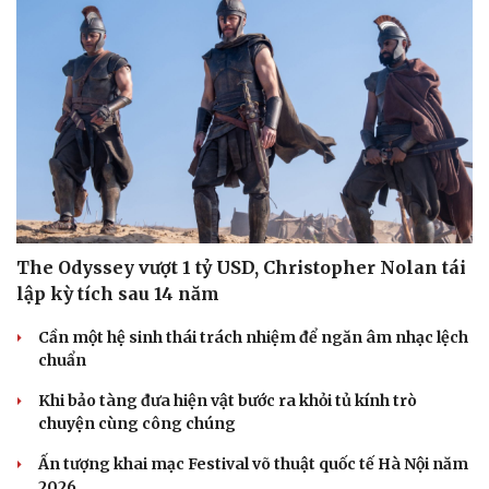
Du lịch
Podcast
Tư vấn
Câu chuyện thời sự
Săn Tour
Đọc truyện đêm khuya
check-in
Cửa sổ tình yêu
Kể chuyện cho bé
Hạt giống tâm hồn
The Odyssey vượt 1 tỷ USD, Christopher Nolan tái
lập kỳ tích sau 14 năm
Cần một hệ sinh thái trách nhiệm để ngăn âm nhạc lệch
chuẩn
Khi bảo tàng đưa hiện vật bước ra khỏi tủ kính trò
chuyện cùng công chúng
Ấn tượng khai mạc Festival võ thuật quốc tế Hà Nội năm
2026