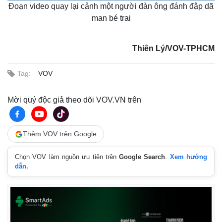
l
u
i
u
a
Đoạn video quay lại cảnh một người đàn ông đánh đập dã
a
t
c
l
e
d
y
e
t
l
e
u
s
man bé trai
d
r
c
m
:
e
r
2
-
e
3
i
e
a
.
n
n
7
-
Thiên Lý/VOV-TPHCM
5
P
i
%
i
c
t
n
u
Tag:
VOV
r
e
i
n
Mời quý độc giả theo dõi VOV.VN trên
g
T
Thêm VOV trên Google
i
Chọn VOV làm nguồn ưu tiên trên
Google Search
.
Xem hướng
m
dẫn.
e