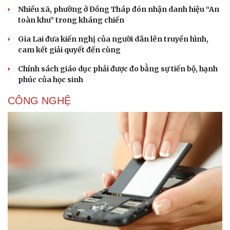
Nhiều xã, phường ở Đồng Tháp đón nhận danh hiệu “An
toàn khu” trong kháng chiến
Văn hóa
Giải trí
Gia Lai đưa kiến nghị của người dân lên truyền hình,
Sân khấu - Điện ảnh
Nghệ sĩ
cam kết giải quyết đến cùng
Văn học
Thời trang
Âm nhạc
Sao Việt
Chính sách giáo dục phải được đo bằng sự tiến bộ, hạnh
Di sản
phúc của học sinh
CÔNG NGHỆ