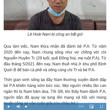
Lê Hoài Nam bị công an bắt giữ
Qua làm việc, Nam thừa nhận đã đánh bé P.A. Từ năm
2020 đến nay, Nam chung sống như vợ chồng với chị
Nguyễn Huyền Tr. (29 tuổi, quê Đồng Nai, mẹ ruột P.A). Từ
đầu tháng 5/2021 đến nay, Nam thuê nhà ở khu phố Bình
Quới B để bán cà phê và sống cùng chị Tr và bé P.A.
Thời gian sinh sống tại đây Nam thường xuyên đánh đập
bé P.A khiến hàng xóm bức xúc. Mọi người nhiều lần can
ngăn thì bị Nam hăm doạ. Tối 3/8, khi thấy Nam đánh P.A,
người dân đã quay lại tung lên mạng xã hội với mong
muốn công an vào cuộc giải cứu cháu bé./.
R
-
4:07
L
P
M
P
F
o