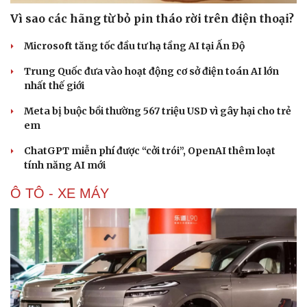
Vì sao các hãng từ bỏ pin tháo rời trên điện thoại?
Microsoft tăng tốc đầu tư hạ tầng AI tại Ấn Độ
Trung Quốc đưa vào hoạt động cơ sở điện toán AI lớn
nhất thế giới
Meta bị buộc bồi thường 567 triệu USD vì gây hại cho trẻ
em
ChatGPT miễn phí được “cởi trói”, OpenAI thêm loạt
tính năng AI mới
Ô TÔ - XE MÁY