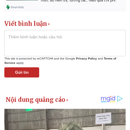
mức độ hiển thị, tương tác, hiệu quả chi phí.
Viết bình luận
This site is protected by reCAPTCHA and the Google
Privacy Policy
and
Terms of
Service
apply.
Gửi tin