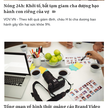
Nóng 24h: Khởi tố, bắt tạm giam cha dượng bạo
hành con riêng của vợ
Doanh nghiệp
Công nghệ
VOV.VN - Theo kết quả giám định, cháu H bị cha dượng bạo
Thông tin doanh nghiệp
Sành điệu
hành gây tổn hại sức khỏe 9%.
Doanh nghiệp 24h
Tin Công nghệ
Doanh nhân
Trải nghiệm
Vì cộng đồng
Chuyển đổi số
Tổng quan về hình thức quảng cáo Brand Video