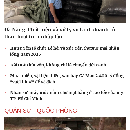
Sức khỏe
Đời sống
Dinh dưỡng - món ngon
Nhà đẹp
Cây thuốc
Blog
Sản phụ khoa
Tình yêu - Gia đình
Đà Nẵng: Phát hiện và xử lý vụ kinh doanh lô
Nhi khoa
than hoạt tính nhập lậu
Nam khoa
Làm đẹp - giảm cân
Hưng Yên tổ chức Lễ hội và xúc tiến thương mại nhãn
Phòng mạch online
lồng năm 2026
Ăn sạch sống khỏe
Bài toán hút vốn, không chỉ là chuyển đổi xanh
Mưa nhiều, vật liệu thiếu, sân bay Cà Mau 2.400 tỷ đồng
"vượt khoá" để về đích
Nhân sự, máy móc nằm chờ mặt bằng ở cao tốc cửa ngõ
TP. Hồ Chí Minh
QUÂN SỰ - QUỐC PHÒNG