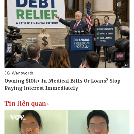
Thể thao
Ô tô - Xe máy
Bóng đá
Ô tô
Lịch thi đấu bóng đá
Xe máy
Thế giới thể thao
Tư vấn
eSports
Hậu trường
Tin liên quan