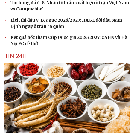
Tin bóng đá 6-8: Nhân tố bí ẩn xuất hiện ở trận Việt Nam
Hạt giống tâm hồn
vs Campuchia?
Lịch thi đấu V-League 2026/2027: HAGL đối đầu Nam
Định ngay ở trận ra quân
Kết quả bốc thăm Cúp Quốc gia 2026/2027: CAHN và Hà
Nội FC dễ thở
TIN 24H