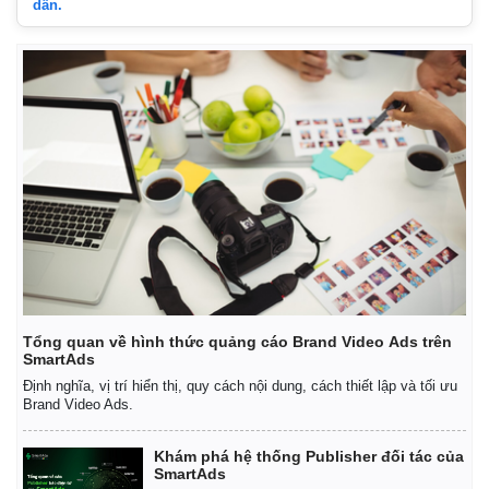
dẫn.
Thế giới
Multimedia
Tổng quan về hình thức quảng cáo Brand Video Ads trên
Quan sát
Video
SmartAds
Cuộc sống đó đây
Ảnh
Định nghĩa, vị trí hiển thị, quy cách nội dung, cách thiết lập và tối ưu
Hồ sơ
E-Magazine
Brand Video Ads.
Infographic
Khám phá hệ thống Publisher đối tác của
SmartAds