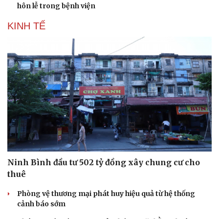
hôn lễ trong bệnh viện
KINH TẾ
Doanh nghiệp
Công nghệ
Thông tin doanh nghiệp
Sành điệu
Doanh nghiệp 24h
Tin Công nghệ
Doanh nhân
Trải nghiệm
Vì cộng đồng
Chuyển đổi số
Ninh Bình đầu tư 502 tỷ đồng xây chung cư cho
thuê
Phòng vệ thương mại phát huy hiệu quả từ hệ thống
cảnh báo sớm