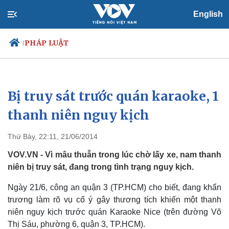
English
PHÁP LUẬT
/
Bị truy sát trước quán karaoke, 1
Chính trị
Xã hội
Đảng
Tin 24h
thanh niên nguy kịch
Tổ chức nhân sự
Dự báo thời tiết
Quốc hội
Giáo dục
Thứ Bảy, 22:11, 21/06/2014
Nhận diện sự thật
Dấu ấn VOV
Việc làm
VOV.VN - Vì mâu thuẫn trong lúc chờ lấy xe, nam thanh
Biển đảo
niên bị truy sát, đang trong tình trạng nguy kịch.
Ngày 21/6, công an quận 3 (TP.HCM) cho biết, đang khẩn
trương làm rõ vụ cố ý gây thương tích khiến một thanh
niên nguy kịch trước quán Karaoke Nice (trên đường Võ
Thị Sáu, phường 6, quận 3, TP.HCM).