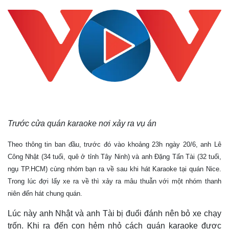
Trước cửa quán karaoke nơi xảy ra vụ án
Theo thông tin ban đầu, trước đó vào khoảng 23h ngày 20/6, anh Lê
Công Nhật (34 tuổi, quê ở tỉnh Tây Ninh) và anh Đặng Tấn Tài (32 tuổi,
ngụ TP.HCM) cùng nhóm bạn ra về sau khi hát Karaoke tại quán Nice.
Trong lúc đợi lấy xe ra về thì xảy ra mâu thuẫn với một nhóm thanh
niên đến hát chung quán.
Lúc này anh Nhật và anh Tài bị đuổi đánh nên bỏ xe chạy
trốn. Khi ra đến con hẻm nhỏ cách quán karaoke được