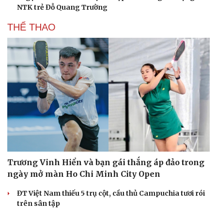
NTK trẻ Đỗ Quang Trường
THỂ THAO
Trương Vinh Hiển và bạn gái thắng áp đảo trong
Du lịch
Podcast
ngày mở màn Ho Chi Minh City Open
Tư vấn
Câu chuyện thời sự
ĐT Việt Nam thiếu 5 trụ cột, cầu thủ Campuchia tươi rói
Săn Tour
Đọc truyện đêm khuya
trên sân tập
check-in
Cửa sổ tình yêu
Kể chuyện cho bé