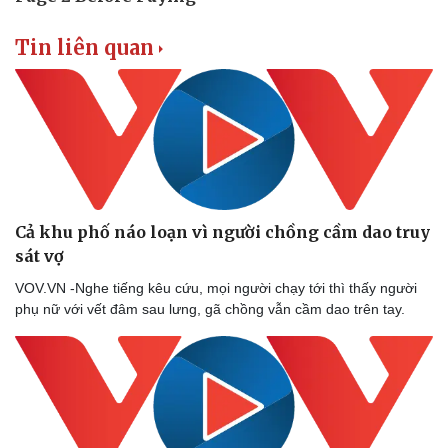
Vụ án
Vũ khí
Tin nóng
Việt Nam
Tin liên quan
Tư vấn luật
Phân tích
Cả khu phố náo loạn vì người chồng cầm dao truy
sát vợ
VOV.VN -Nghe tiếng kêu cứu, mọi người chạy tới thì thấy người
phụ nữ với vết đâm sau lưng, gã chồng vẫn cầm dao trên tay.