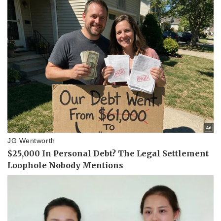
Kinh tế
Thị trường
Bất động sản
Giá vàng
Khởi nghiệp
Tiêu dùng
Tỷ giá
Chứng khoán