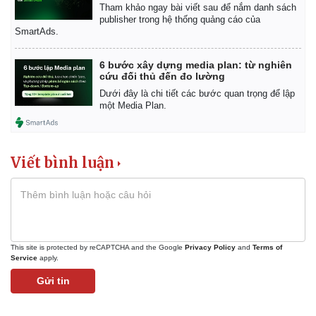
Tham khảo ngay bài viết sau để nắm danh sách
publisher trong hệ thống quảng cáo của
SmartAds.
6 bước xây dựng media plan: từ nghiên
cứu đối thủ đến đo lường
Dưới đây là chi tiết các bước quan trọng để lập
một Media Plan.
Viết bình luận
This site is protected by reCAPTCHA and the Google
Privacy Policy
and
Terms of
Service
apply.
Gửi tin