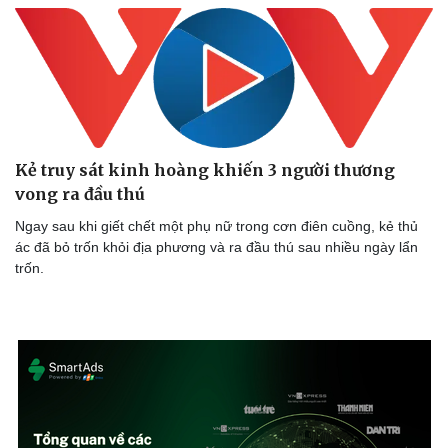
Thể thao
Ô tô - Xe máy
Bóng đá
Ô tô
Lịch thi đấu bóng đá
Xe máy
Thế giới thể thao
Tư vấn
eSports
Hậu trường
Kẻ truy sát kinh hoàng khiến 3 người thương
vong ra đầu thú
Ngay sau khi giết chết một phụ nữ trong cơn điên cuồng, kẻ thủ
ác đã bỏ trốn khỏi địa phương và ra đầu thú sau nhiều ngày lẩn
trốn.