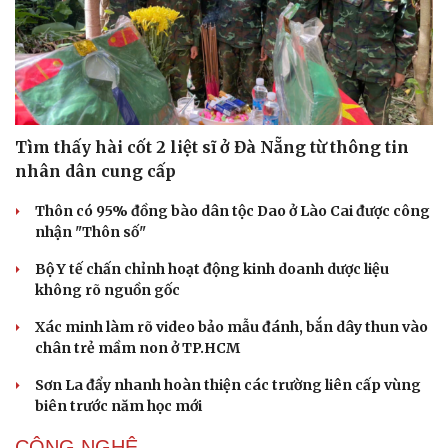
Tìm thấy hài cốt 2 liệt sĩ ở Đà Nẵng từ thông tin
Sức khỏe
Đời sống
nhân dân cung cấp
Dinh dưỡng - món ngon
Nhà đẹp
Cây thuốc
Blog
Thôn có 95% đồng bào dân tộc Dao ở Lào Cai được công
Sản phụ khoa
Tình yêu - Gia đình
nhận "Thôn số"
Nhi khoa
Nam khoa
Bộ Y tế chấn chỉnh hoạt động kinh doanh dược liệu
Làm đẹp - giảm cân
không rõ nguồn gốc
Phòng mạch online
Ăn sạch sống khỏe
Xác minh làm rõ video bảo mẫu đánh, bắn dây thun vào
chân trẻ mầm non ở TP.HCM
Sơn La đẩy nhanh hoàn thiện các trường liên cấp vùng
biên trước năm học mới
CÔNG NGHỆ