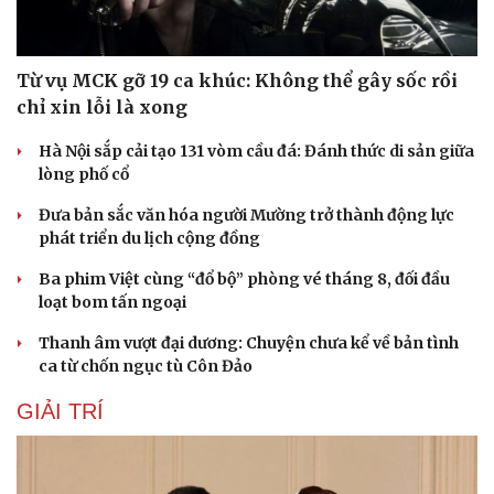
Từ vụ MCK gỡ 19 ca khúc: Không thể gây sốc rồi
chỉ xin lỗi là xong
Hà Nội sắp cải tạo 131 vòm cầu đá: Đánh thức di sản giữa
lòng phố cổ
Đưa bản sắc văn hóa người Mường trở thành động lực
phát triển du lịch cộng đồng
Ba phim Việt cùng “đổ bộ” phòng vé tháng 8, đối đầu
loạt bom tấn ngoại
Thanh âm vượt đại dương: Chuyện chưa kể về bản tình
ca từ chốn ngục tù Côn Đảo
GIẢI TRÍ