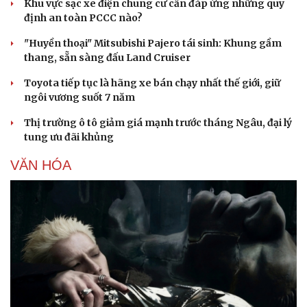
Khu vực sạc xe điện chung cư cần đáp ứng những quy
định an toàn PCCC nào?
"Huyền thoại" Mitsubishi Pajero tái sinh: Khung gầm
thang, sẵn sàng đấu Land Cruiser
Toyota tiếp tục là hãng xe bán chạy nhất thế giới, giữ
ngôi vương suốt 7 năm
Thị trường ô tô giảm giá mạnh trước tháng Ngâu, đại lý
tung ưu đãi khủng
VĂN HÓA
Văn hóa
Giải trí
Sân khấu - Điện ảnh
Nghệ sĩ
Văn học
Thời trang
Âm nhạc
Sao Việt
Di sản