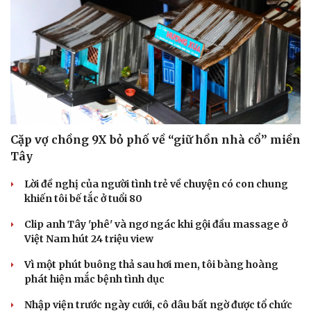
Cặp vợ chồng 9X bỏ phố về “giữ hồn nhà cổ” miền
Tây
Lời đề nghị của người tình trẻ về chuyện có con chung
khiến tôi bế tắc ở tuổi 80
Clip anh Tây 'phê' và ngơ ngác khi gội đầu massage ở
Việt Nam hút 24 triệu view
Vì một phút buông thả sau hơi men, tôi bàng hoàng
phát hiện mắc bệnh tình dục
Nhập viện trước ngày cưới, cô dâu bất ngờ được tổ chức