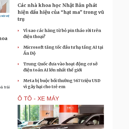
Các nhà khoa học Nhật Bản phát
hiện dấu hiệu của “hạt ma” trong vũ
trụ
Vì sao các hãng từ bỏ pin tháo rời trên
điện thoại?
Microsoft tăng tốc đầu tư hạ tầng AI tại
Ấn Độ
Trung Quốc đưa vào hoạt động cơ sở
điện toán AI lớn nhất thế giới
Meta bị buộc bồi thường 567 triệu USD
vì gây hại cho trẻ em
á trái
Ô TÔ - XE MÁY