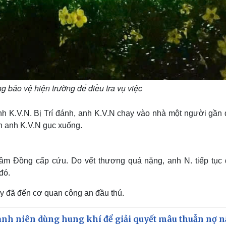
 bảo vệ hiện trường để điều tra vụ việc
nh K.V.N. Bị Trí đánh, anh K.V.N chạy vào nhà một người gần 
ến anh K.V.N gục xuống.
âm Đồng cấp cứu. Do vết thương quá nặng, anh N. tiếp tục
đó.
nay đã đến cơ quan công an đầu thú.
anh niên dùng hung khí để giải quyết mâu thuẫn nợ 