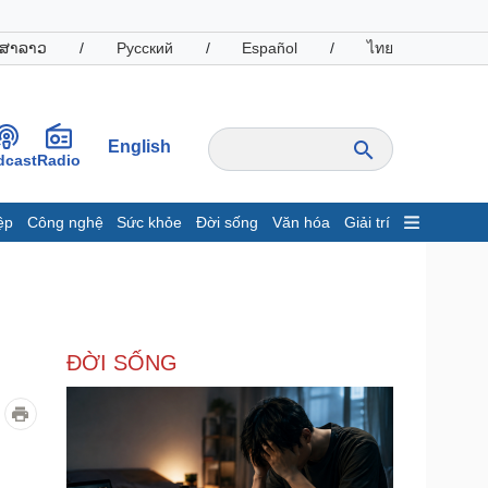
ສາລາວ
/
Русский
/
Español
/
ไทย
English
dcast
Radio
ệp
Công nghệ
Sức khỏe
Đời sống
Văn hóa
Giải trí
inh tế
Thị trường
ất động sản
Giá vàng
hởi nghiệp
Tiêu dùng
Tỷ giá
ĐỜI SỐNG
Chứng khoán
Giá cà phê
oanh nghiệp
Công nghệ
hông tin doanh nghiệp
Sành điệu