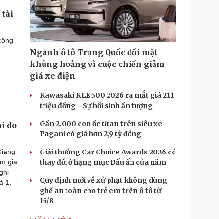
 tài
công
n
Ngành ô tô Trung Quốc đối mặt
khủng hoảng vì cuộc chiến giảm
giá xe điện
Kawasaki KLE 500 2026 ra mắt giá 211
triệu đồng - Sự hồi sinh ấn tượng
Gần 2.000 con ốc titan trên siêu xe
i do
Pagani có giá hơn 2,9 tỷ đồng
Giải thưởng Car Choice Awards 2026 có
Giang
thay đổi ở hạng mục Dấu ấn của năm
am gia
ghi
Quy định mới về xử phạt không dùng
à 1,
ghế an toàn cho trẻ em trên ô tô từ
15/8