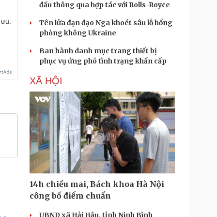
đấu thông qua hợp tác với Rolls-Royce
 ưu.
Tên lửa đạn đạo Nga khoét sâu lỗ hổng
phòng không Ukraine
Ban hành danh mục trang thiết bị
phục vụ ứng phó tình trạng khẩn cấp
XÃ HỘI
14h chiều mai, Bách khoa Hà Nội
công bố điểm chuẩn
UBND xã Hải Hậu, tỉnh Ninh Bình