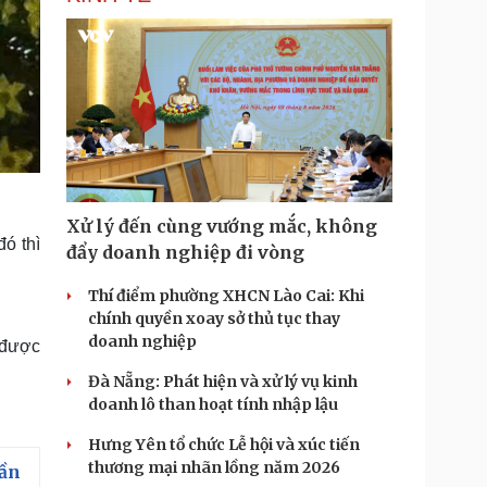
Xử lý đến cùng vướng mắc, không
đó thì
đẩy doanh nghiệp đi vòng
Thí điểm phường XHCN Lào Cai: Khi
chính quyền xoay sở thủ tục thay
doanh nghiệp
 được
Đà Nẵng: Phát hiện và xử lý vụ kinh
doanh lô than hoạt tính nhập lậu
Hưng Yên tổ chức Lễ hội và xúc tiến
thương mại nhãn lồng năm 2026
nần