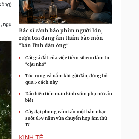
Doanh nghiệp 24h
Tin Công nghệ
Đồng)
Doanh nhân
Trải nghiệm
ì cộng đồng
Chuyển đổi số
i, ngụ
Bác sĩ cảnh báo phim người lớn,
u lịch
Podcast
rượu bia đang âm thầm bào mòn
Tư vấn
Câu chuyện thời sự
"bản lĩnh đàn ông"
Săn Tour
Đọc truyện đêm khuya
heck-in
Cửa sổ tình yêu
Cái giá đắt của việc tiêm silicon làm to
Kể chuyện cho bé
"cậu nhỏ"
Hạt giống tâm hồn
Tóc rụng cả nắm khi gội đầu, đừng bỏ
qua 5 cách này
Dấu hiệu tiền mãn kinh sớm phụ nữ cần
biết
Cây đại phong cầm tấu một bản nhạc
suốt 639 năm vừa chuyển hợp âm thứ
17
KINH TẾ