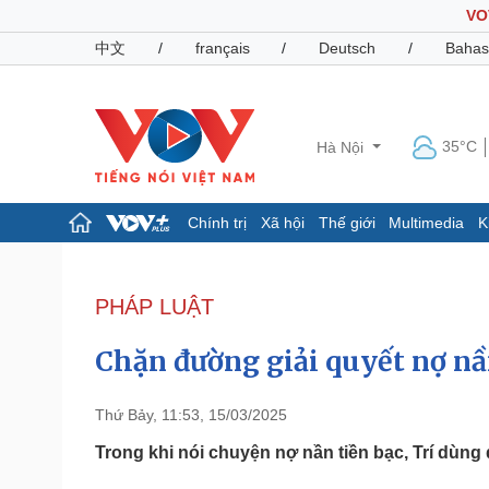
VO
中文
/
français
/
Deutsch
/
Bahas
35°C
Hà Nội
Chính trị
Xã hội
Thế giới
Multimedia
K
Chính trị
Xã hội
Đảng
Tin 24h
PHÁP LUẬT
Tổ chức nhân sự
Dự báo thời tiết
Quốc hội
Giáo dục
Chặn đường giải quyết nợ n
Nhận diện sự thật
Dấu ấn VOV
Việc làm
Biển đảo
Thứ Bảy, 11:53, 15/03/2025
Pháp luật
Quân sự - Quốc phòng
Trong khi nói chuyện nợ nần tiền bạc, Trí dùn
Vụ án
Vũ khí