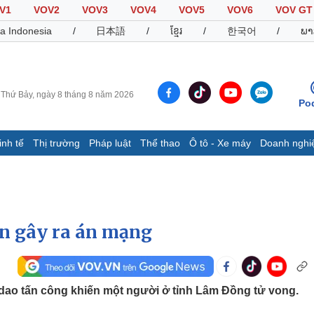
V1
VOV2
VOV3
VOV4
VOV5
VOV6
VOV GT
a Indonesia
/
日本語
/
ខ្មែរ
/
한국어
/
ພາ
Thứ Bảy, ngày 8 tháng 8 năm 2026
Po
inh tế
Thị trường
Pháp luật
Thể thao
Ô tô - Xe máy
Doanh nghi
Thế giới
Multimedia
K
Quan sát
Video
B
Cuộc sống đó đây
Ảnh
K
Hồ sơ
E-Magazine
ần gây ra án mạng
Infographic
Thể thao
Ô tô - Xe máy
D
g dao tấn công khiến một người ở tỉnh Lâm Đồng tử vong.
Bóng đá
Ô tô
T