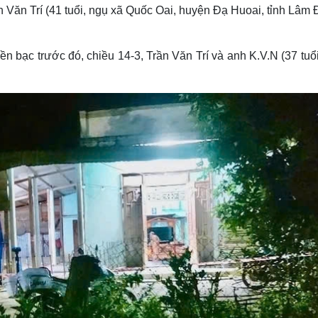
Lịch thi đấu bóng đá
Xe máy
 Văn Trí (41 tuổi, ngụ xã Quốc Oai, huyện Đạ Huoai, tỉnh Lâm 
Thế giới thể thao
Tư vấn
eSports
V
Hậu trường
ền bạc trước đó, chiều 14-3, Trần Văn Trí và anh K.V.N (37 tuổ
Văn hóa
Giải trí
D
Sân khấu - Điện ảnh
Nghệ sĩ
Văn học
Thời trang
Âm nhạc
Sao Việt
c
Di sản